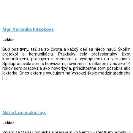
Mgr. Veronika Fitzeková
Lektor
Buď pozitívny, teš sa zo života a každý deň sa niečo nauč. Školím
protokol a komunikáciu. Prakticky celý profesionálny život
komunikujem, pracujem s médiami a vystupujem na verejnosti.
Spolupracovala som s televíziami, novinami i rozhlasom, viac ako 14
rokov som pracovala ako hovorkyňa, príležitostne som pôsobila ako
lektorka. Dnes externe vyučujem na Vysokej škole medzinárodného
[…]
Mária Lomnická, Ing.
Lektor
Volám sa Mária Lomnická a pracujem vo Ventro – Centrum pohybu v