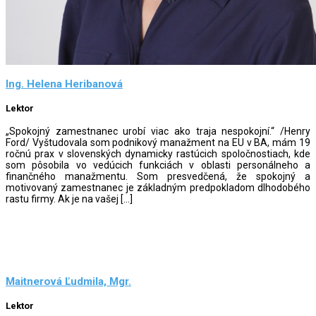
Ing. Helena Heribanová
Lektor
„Spokojný zamestnanec urobí viac ako traja nespokojní.“ /Henry
Ford/ Vyštudovala som podnikový manažment na EU v BA, mám 19
ročnú prax v slovenských dynamicky rastúcich spoločnostiach, kde
som pôsobila vo vedúcich funkciách v oblasti personálneho a
finančného manažmentu. Som presvedčená, že spokojný a
motivovaný zamestnanec je základným predpokladom dlhodobého
rastu firmy. Ak je na vašej […]
Maitnerová Ľudmila, Mgr.
Lektor