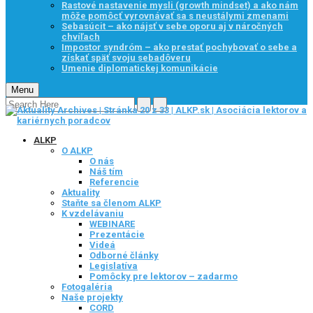
Rastové nastavenie mysli (growth mindset) a ako nám
môže pomôcť vyrovnávať sa s neustálymi zmenami
Sebasúcit – ako nájsť v sebe oporu aj v náročných
chvíľach
Impostor syndróm – ako prestať pochybovať o sebe a
získať späť svoju sebadôveru
Umenie diplomatickej komunikácie
Menu
ALKP
O ALKP
O nás
Náš tím
Referencie
Aktuality
Staňte sa členom ALKP
K vzdelávaniu
WEBINARE
Prezentácie
Videá
Odborné články
Legislatíva
Pomôcky pre lektorov – zadarmo
Fotogaléria
Naše projekty
CORD