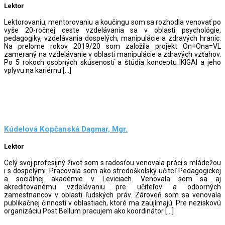
Lektor
Lektorovaniu, mentorovaniu a koučingu som sa rozhodla venovať po
vyše 20-ročnej ceste vzdelávania sa v oblasti psychológie,
pedagogiky, vzdelávania dospelých, manipulácie a zdravých hraníc.
Na prelome rokov 2019/20 som založila projekt On+Ona=VL
zameraný na vzdelávanie v oblasti manipulácie a zdravých vzťahov.
Po 5 rokoch osobných skúseností a štúdia konceptu IKIGAI a jeho
vplyvu na kariérnu […]
Kúdelová Kopčanská Dagmar, Mgr.
Lektor
Celý svoj profesijný život som s radosťou venovala práci s mládežou
i s dospelými. Pracovala som ako stredoškolský učiteľ Pedagogickej
a sociálnej akadémie v Leviciach. Venovala som sa aj
akreditovanému vzdelávaniu pre učiteľov a odborných
zamestnancov v oblasti ľudských práv. Zároveň som sa venovala
publikačnej činnosti v oblastiach, ktoré ma zaujímajú. Pre neziskovú
organizáciu Post Bellum pracujem ako koordinátor […]