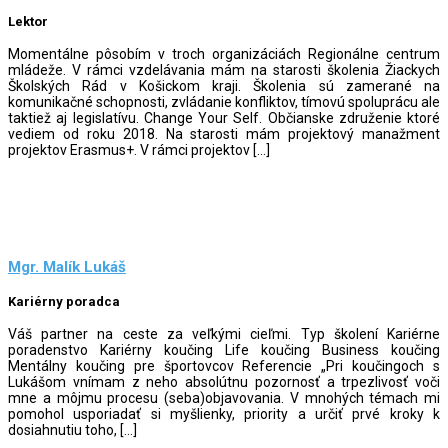
Lektor
Momentálne pôsobím v troch organizáciách Regionálne centrum
mládeže. V rámci vzdelávania mám na starosti školenia Žiackych
Školských Rád v Košickom kraji. Školenia sú zamerané na
komunikačné schopnosti, zvládanie konfliktov, tímovú spoluprácu ale
taktiež aj legislatívu. Change Your Self. Občianske združenie ktoré
vediem od roku 2018. Na starosti mám projektový manažment
projektov Erasmus+. V rámci projektov […]
Mgr. Malík Lukáš
Kariérny poradca
Váš partner na ceste za veľkými cieľmi. Typ školení Kariérne
poradenstvo Kariérny koučing Life koučing Business koučing
Mentálny koučing pre športovcov Referencie „Pri koučingoch s
Lukášom vnímam z neho absolútnu pozornosť a trpezlivosť voči
mne a môjmu procesu (seba)objavovania. V mnohých témach mi
pomohol usporiadať si myšlienky, priority a určiť prvé kroky k
dosiahnutiu toho, […]