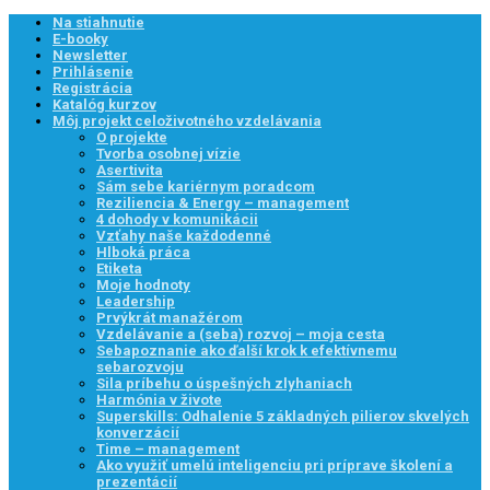
Na stiahnutie
E-booky
Newsletter
Prihlásenie
Registrácia
Katalóg kurzov
Môj projekt celoživotného vzdelávania
O projekte
Tvorba osobnej vízie
Asertivita
Sám sebe kariérnym poradcom
Reziliencia & Energy – management
4 dohody v komunikácii
Vzťahy naše každodenné
Hlboká práca
Etiketa
Moje hodnoty
Leadership
Prvýkrát manažérom
Vzdelávanie a (seba) rozvoj – moja cesta
Sebapoznanie ako ďalší krok k efektívnemu
sebarozvoju
Sila príbehu o úspešných zlyhaniach
Harmónia v živote
Superskills: Odhalenie 5 základných pilierov skvelých
konverzácií
Time – management
Ako využiť umelú inteligenciu pri príprave školení a
prezentácií