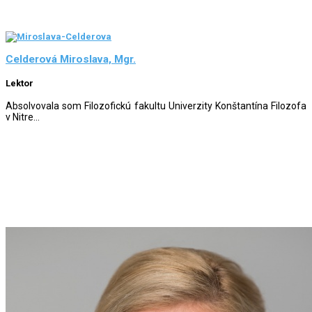
Celderová Miroslava, Mgr.
Lektor
Absolvovala som Filozofickú fakultu Univerzity Konštantína Filozofa
v Nitre...