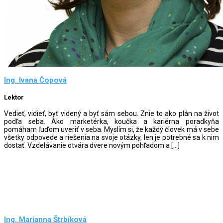
Ing. Ivana Čopová
Lektor
Vedieť, vidieť, byť videný a byť sám sebou. Znie to ako plán na život
podľa seba. Ako marketérka, koučka a kariérna poradkyňa
pomáham ľuďom uveriť v seba. Myslím si, že každý človek má v sebe
všetky odpovede a riešenia na svoje otázky, len je potrebné sa k nim
dostať. Vzdelávanie otvára dvere novým pohľadom a […]
Ing. Marianna Štrbíková