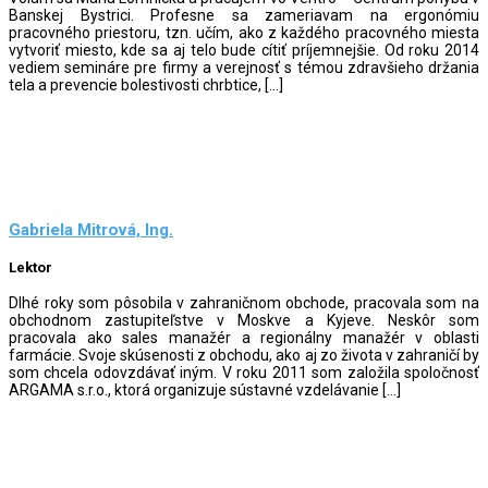
Banskej Bystrici. Profesne sa zameriavam na ergonómiu
pracovného priestoru, tzn. učím, ako z každého pracovného miesta
vytvoriť miesto, kde sa aj telo bude cítiť príjemnejšie. Od roku 2014
vediem semináre pre firmy a verejnosť s témou zdravšieho držania
tela a prevencie bolestivosti chrbtice, […]
Gabriela Mitrová, Ing.
Lektor
Dlhé roky som pôsobila v zahraničnom obchode, pracovala som na
obchodnom zastupiteľstve v Moskve a Kyjeve. Neskôr som
pracovala ako sales manažér a regionálny manažér v oblasti
farmácie. Svoje skúsenosti z obchodu, ako aj zo života v zahraničí by
som chcela odovzdávať iným. V roku 2011 som založila spoločnosť
ARGAMA s.r.o., ktorá organizuje sústavné vzdelávanie […]