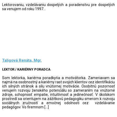
Lektorovaniu, vzdelávaniu dospelých a poradenstvu pre dospelých
sa venujem od roku 1997...
Taligová Renáta, Mgr.
LEKTOR / KARIÉRNY PORADCA
Som lektorka, kariérna poradkyňa a motivátorka. Zameriavam sa
najmä na osobnostný a kariérny rast svojich klientov cez identifikáciu
ich silných stránok a silu vnútornej motivácie. Osobitnú pozornosť
venujem rozvoju ženského potenciálu so zameraním na vnútorné
zdroje, schopnosť empatie, intuitívnosť a jedinečnosť. V školskom
prostredí sa orientujem na zážitkovú pedagogiku smerom k rozvoju
sociálnych zručností a emočnej odolnosti cez vzdelávanie
pedagógov. Vo firemnom […]