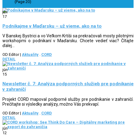
(Page 20)
jún
17
Podnikajme v Maďarsku – už vieme, ako na to
V Banskej Bystrici a vo Veľkom Krtíši sa prekračovali mosty pilotnými
workshopmi o podnikaní v Maďarsku. Chcete vedieť viac? Čítajte
ďalej…
OD Editor
|
Aktuality
.
CORD
DETAIL
jún
15
Newsletter č. 7: Analýza podporných služieb pre podnikanie
v zahraničí
Projekt CORD mapoval podporné služby pre podnikanie v zahraničí.
Prečítajte si výsledky analýzy, možno Vás prekvapí.
OD Editor
|
Aktuality
.
CORD
DETAIL
jún
12