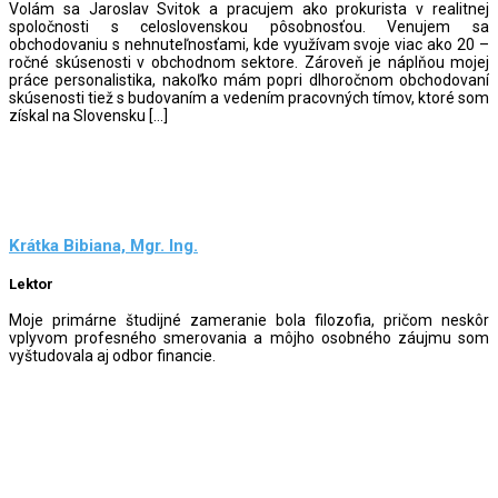
Volám sa Jaroslav Svitok a pracujem ako prokurista v realitnej
spoločnosti s celoslovenskou pôsobnosťou. Venujem sa
obchodovaniu s nehnuteľnosťami, kde využívam svoje viac ako 20 –
ročné skúsenosti v obchodnom sektore. Zároveň je náplňou mojej
práce personalistika, nakoľko mám popri dlhoročnom obchodovaní
skúsenosti tiež s budovaním a vedením pracovných tímov, ktoré som
získal na Slovensku […]
Krátka Bibiana, Mgr. Ing.
Lektor
Moje primárne študijné zameranie bola filozofia, pričom neskôr
vplyvom profesného smerovania a môjho osobného záujmu som
vyštudovala aj odbor financie.