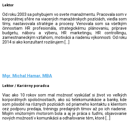
Lektor
Od roku 2003 sa pohybujem vo svete manažmentu. Pracovala som v
korporátnej sfére na viacerých manažérskych pozíciách, viedla som
tímy, nastavovala stratégie a procesy. Venovala som sa všetkým
činnostiam HR profesionála, strategickému plánovaniu, príprave
budgetu, náboru a výberu, HR marketingu, HR controllingu,
zamestnaneckým vzťahom, motivácii a riadeniu výkonnosti. Od roku
2014 si ako konzultant rozširujem […]
Mgr. Michal Hamar, MBA
Lektor / Kariérny poradca
Viac ako 10 rokov som mal možnosť vyskúšať si život vo veľkých
korporátnych spoločnostiach, ako sú telekomunikácie a banky, kde
som pôsobil na rôznych pozíciách od priameho kontaktu s klientom
cez podporu predaja, tréningy predajných tímov až po ich riadenie.
Mojím vnútorným motorom bola a aj je práca s ľuďmi, objavovanie
nových možností v komunikácii a odhaľovanie tém, ktoré […]