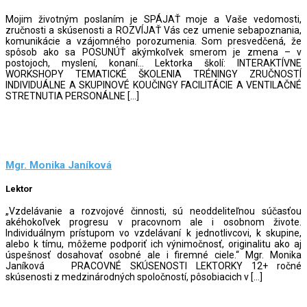
Mojim životným poslaním je SPÁJAŤ moje a Vaše vedomosti,
zručnosti a skúsenosti a ROZVÍJAŤ Vás cez umenie sebapoznania,
komunikácie a vzájomného porozumenia. Som presvedčená, že
spôsob ako sa POSUNÚŤ akýmkoľvek smerom je zmena – v
postojoch, myslení, konaní… Lektorka školí: INTERAKTÍVNE
WORKSHOPY TEMATICKÉ ŠKOLENIA TRÉNINGY ZRUČNOSTÍ
INDIVIDUÁLNE A SKUPINOVÉ KOUČINGY FACILITÁCIE A VENTILAČNÉ
STRETNUTIA PERSONÁLNE […]
Mgr. Monika Janíková
Lektor
„Vzdelávanie a rozvojové činnosti, sú neoddeliteľnou súčasťou
akéhokoľvek progresu v pracovnom ale i osobnom živote.
Individuálnym prístupom vo vzdelávaní k jednotlivcovi, k skupine,
alebo k tímu, môžeme podporiť ich výnimočnosť, originalitu ako aj
úspešnosť dosahovať osobné ale i firemné ciele.“ Mgr. Monika
Janíková PRACOVNÉ SKÚSENOSTI LEKTORKY 12+ ročné
skúsenosti z medzinárodných spoločností, pôsobiacich v […]