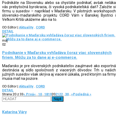
Podnikáte na Slovensku alebo sa chystáte podnikať, avšak neláka
vás prebytočná byrokracia, či vysoká podnikateľská daň? Založte si
firmu u susedov – napríklad v Maďarsku. V pilotných workshopoch
slovensko-maďarského projektu CORD Vám v Banskej Bystrici i
Veľkom Krtíši ukážeme ako na to.
OD Editor
|
Aktuality
.
CORD
DETAIL
máj
02
Podnikanie v Maďarsku vyhľadáva čoraz viac slovenských
firiem. Môžu za to dane aj e-commerce.
Maďarsko je pre slovenských podnikateľov zaujímavé ako exportná
destinácia aj sídlo spoločnosti z viacerých dôvodov. Trh u našich
južných susedov však skrýva aj viaceré úskalia, pred ktorým sa firmy
musia mať na pozore.
OD Editor
|
Aktuality
.
CORD
DETAIL
Strana 20 z 33
« Prvá
«
...
10
...
18
19
20
21
22
...
30
...
»
Posledná »
Hľadať:
Katarína Váry