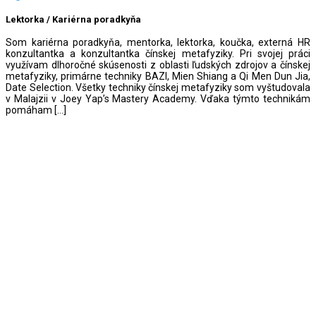
Lektorka / Kariérna poradkyňa
Som kariérna poradkyňa, mentorka, lektorka, koučka, externá HR
konzultantka a konzultantka čínskej metafyziky. Pri svojej práci
využívam dlhoročné skúsenosti z oblasti ľudských zdrojov a čínskej
metafyziky, primárne techniky BAZI, Mien Shiang a Qi Men Dun Jia,
Date Selection. Všetky techniky čínskej metafyziky som vyštudovala
v Malajzii v Joey Yap’s Mastery Academy. Vďaka týmto technikám
pomáham […]