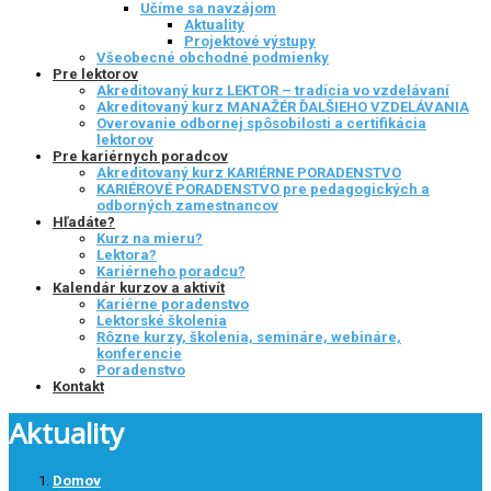
Učíme sa navzájom
Aktuality
Projektové výstupy
Všeobecné obchodné podmienky
Pre lektorov
Akreditovaný kurz LEKTOR – tradícia vo vzdelávaní
Akreditovaný kurz MANAŽÉR ĎALŠIEHO VZDELÁVANIA
Overovanie odbornej spôsobilosti a certifikácia
lektorov
Pre kariérnych poradcov
Akreditovaný kurz KARIÉRNE PORADENSTVO
KARIÉROVÉ PORADENSTVO pre pedagogických a
odborných zamestnancov
Hľadáte?
Kurz na mieru?
Lektora?
Kariérneho poradcu?
Kalendár kurzov a aktivít
Kariérne poradenstvo
Lektorské školenia
Rôzne kurzy, školenia, semináre, webináre,
konferencie
Poradenstvo
Kontakt
Aktuality
Domov