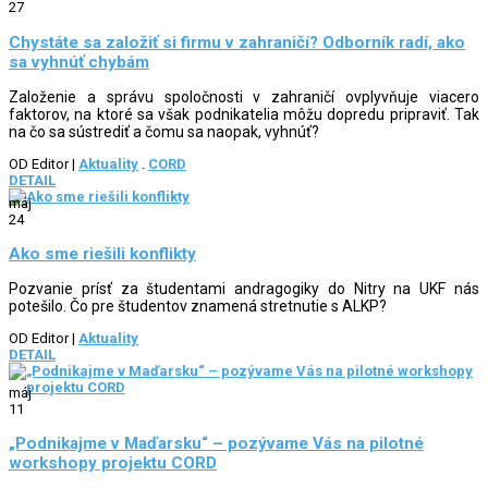
27
Chystáte sa založiť si firmu v zahraničí? Odborník radí, ako
sa vyhnúť chybám
Založenie a správu spoločnosti v zahraničí ovplyvňuje viacero
faktorov, na ktoré sa však podnikatelia môžu dopredu pripraviť. Tak
na čo sa sústrediť a čomu sa naopak, vyhnúť?
OD Editor
|
Aktuality
.
CORD
DETAIL
máj
24
Ako sme riešili konflikty
Pozvanie prísť za študentami andragogiky do Nitry na UKF nás
potešilo. Čo pre študentov znamená stretnutie s ALKP?
OD Editor
|
Aktuality
DETAIL
máj
11
„Podnikajme v Maďarsku“ – pozývame Vás na pilotné
workshopy projektu CORD