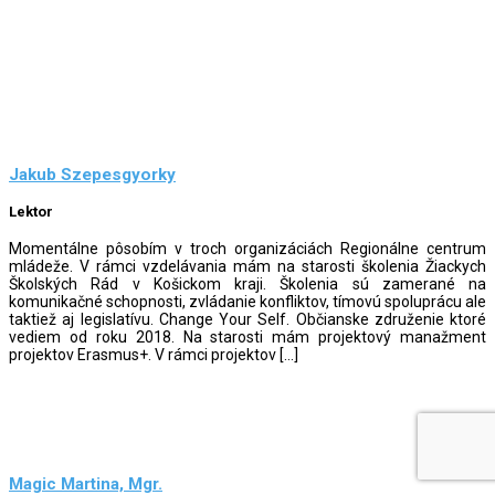
Jakub Szepesgyorky
Lektor
Momentálne pôsobím v troch organizáciách Regionálne centrum
mládeže. V rámci vzdelávania mám na starosti školenia Žiackych
Školských Rád v Košickom kraji. Školenia sú zamerané na
komunikačné schopnosti, zvládanie konfliktov, tímovú spoluprácu ale
taktiež aj legislatívu. Change Your Self. Občianske združenie ktoré
vediem od roku 2018. Na starosti mám projektový manažment
projektov Erasmus+. V rámci projektov […]
Magic Martina, Mgr.