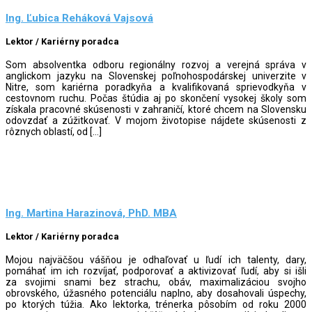
Ing. Ľubica Reháková Vajsová
Lektor / Kariérny poradca
Som absolventka odboru regionálny rozvoj a verejná správa v
anglickom jazyku na Slovenskej poľnohospodárskej univerzite v
Nitre, som kariérna poradkyňa a kvalifikovaná sprievodkyňa v
cestovnom ruchu. Počas štúdia aj po skončení vysokej školy som
získala pracovné skúsenosti v zahraničí, ktoré chcem na Slovensku
odovzdať a zúžitkovať. V mojom životopise nájdete skúsenosti z
rôznych oblastí, od […]
Ing. Martina Harazinová, PhD. MBA
Lektor / Kariérny poradca
Mojou najväčšou vášňou je odhaľovať u ľudí ich talenty, dary,
pomáhať im ich rozvíjať, podporovať a aktivizovať ľudí, aby si išli
za svojimi snami bez strachu, obáv, maximalizáciou svojho
obrovského, úžasného potenciálu naplno, aby dosahovali úspechy,
po ktorých túžia. Ako lektorka, trénerka pôsobím od roku 2000