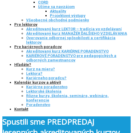
CORD
Učíme sa navzájom
Aktuality
Projektové výstupy
Všeobecné obchodné podmienky
Pre lektorov
Akreditovaný kurz LEKTOR – tradícia vo vzdelávaní
Akreditovaný kurz MANAŽÉR ĎALŠIEHO VZDELÁVANIA
Overovanie odbornej spôsobilosti a certifikácia
lektorov
Pre kariérnych poradcov
Akreditovaný kurz KARIÉRNE PORADENSTVO
KARIÉROVÉ PORADENSTVO pre pedagogických a
odborných zamestnancov
Hľadáte?
Kurz na mieru?
Lektora?
Kariérneho poradcu?
Kalendár kurzov a aktivít
Kariérne poradenstvo
Lektorské školenia
Rôzne kurzy, školenia, semináre, webináre,
konferencie
Poradenstvo
Kontakt
Spustili sme PREDPREDAJ
jesenných akreditovaných kurzov