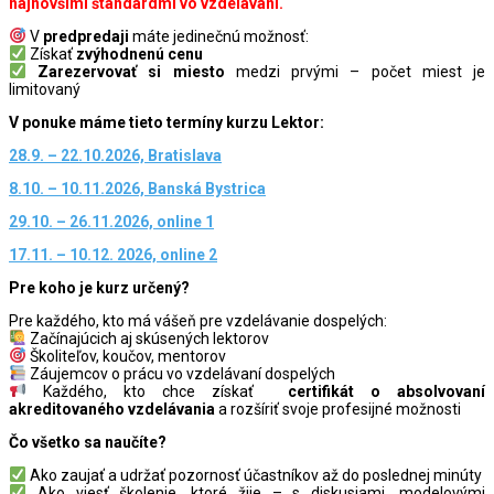
najnovšími štandardmi vo vzdelávaní.
V
predpredaji
máte jedinečnú možnosť:
Získať
zvýhodnenú cenu
Zarezervovať si miesto
medzi prvými – počet miest je
limitovaný
V ponuke máme tieto termíny kurzu Lektor:
28.9. – 22.10.2026, Bratislava
8.10. – 10.11.2026, Banská Bystrica
29.10. – 26.11.2026, online 1
17.11. – 10.12. 2026, online 2
Pre koho je kurz určený?
Pre každého, kto má vášeň pre vzdelávanie dospelých:
Začínajúcich aj skúsených lektorov
Školiteľov, koučov, mentorov
Záujemcov o prácu vo vzdelávaní dospelých
Každého, kto chce získať
certifikát o absolvovaní
akreditovaného vzdelávania
a rozšíriť svoje profesijné možnosti
Čo všetko sa naučíte?
Ako zaujať a udržať pozornosť účastníkov až do poslednej minúty
Ako viesť školenie, ktoré žije – s diskusiami, modelovými