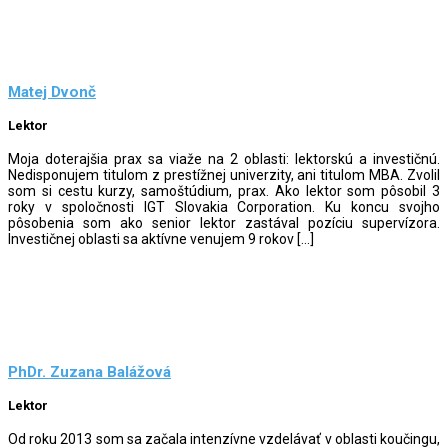
Matej Dvonč
Lektor
Moja doterajšia prax sa viaže na 2 oblasti: lektorskú a investičnú.
Nedisponujem titulom z prestížnej univerzity, ani titulom MBA. Zvolil
som si cestu kurzy, samoštúdium, prax. Ako lektor som pôsobil 3
roky v spoločnosti IGT Slovakia Corporation. Ku koncu svojho
pôsobenia som ako senior lektor zastával pozíciu supervízora.
Investičnej oblasti sa aktívne venujem 9 rokov […]
PhDr. Zuzana Balážová
Lektor
Od roku 2013 som sa začala intenzívne vzdelávať v oblasti koučingu,