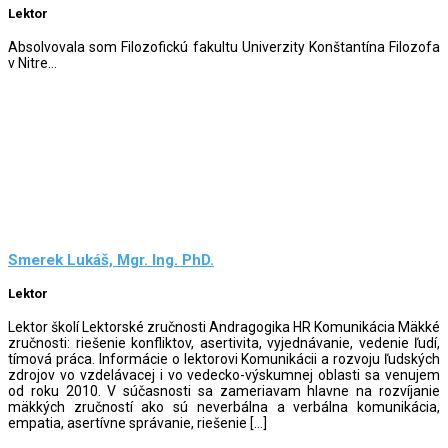
Lektor
Absolvovala som Filozofickú fakultu Univerzity Konštantína Filozofa
v Nitre...
Smerek Lukáš, Mgr. Ing. PhD.
Lektor
Lektor školí Lektorské zručnosti Andragogika HR Komunikácia Mäkké
zručnosti: riešenie konfliktov, asertivita, vyjednávanie, vedenie ľudí,
tímová práca. Informácie o lektorovi Komunikácii a rozvoju ľudských
zdrojov vo vzdelávacej i vo vedecko-výskumnej oblasti sa venujem
od roku 2010. V súčasnosti sa zameriavam hlavne na rozvíjanie
mäkkých zručností ako sú neverbálna a verbálna komunikácia,
empatia, asertívne správanie, riešenie […]