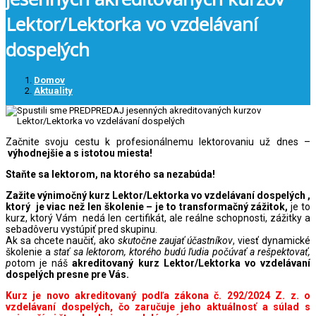
Lektor/Lektorka vo vzdelávaní
dospelých
Domov
Aktuality
Začnite svoju cestu k profesionálnemu lektorovaniu už dnes –
výhodnejšie a s istotou miesta!
Staňte sa lektorom, na ktorého sa nezabúda!
Zažite výnimočný kurz Lektor/Lektorka vo vzdelávaní dospelých ,
ktorý je viac než len školenie – je to transformačný zážitok,
je to
kurz, ktorý Vám nedá len certifikát, ale reálne schopnosti, zážitky a
sebadôveru vystúpiť pred skupinu.
Ak sa chcete naučiť, ako
skutočne zaujať účastníkov
, viesť dynamické
školenie a
stať sa lektorom, ktorého budú ľudia počúvať a rešpektovať,
p
otom je náš
akreditovaný kurz Lektor/Lektorka vo vzdelávaní
dospelých presne pre Vás.
Kurz je novo akreditovaný podľa zákona č. 292/2024 Z. z. o
vzdelávaní dospelých, čo zaručuje jeho aktuálnosť a súlad s