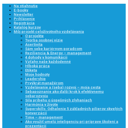
Na stiahnutie
E-booky
Newsletter
Prihlásenie
Registrácia
Katalóg kurzov
Môj projekt celoživotného vzdelávania
O projekte
Tvorba osobnej vízie
Asertivita
Sám sebe kariérnym poradcom
Reziliencia & Energy – management
4 dohody v komunikácii
Vzťahy naše každodenné
Hlboká práca
Etiketa
Moje hodnoty
Leadership
Prvýkrát manažérom
Vzdelávanie a (seba) rozvoj – moja cesta
Sebapoznanie ako ďalší krok k efektívnemu
sebarozvoju
Sila príbehu o úspešných zlyhaniach
Harmónia v živote
Superskills: Odhalenie 5 základných pilierov skvelých
konverzácií
Time – management
Ako využiť umelú inteligenciu pri príprave školení a
prezentácií