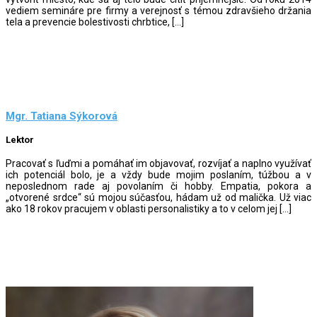
vediem semináre pre firmy a verejnosť s témou zdravšieho držania
tela a prevencie bolestivosti chrbtice, […]
Mgr. Tatiana Sýkorová
Lektor
Pracovať s ľuďmi a pomáhať im objavovať, rozvíjať a naplno využívať
ich potenciál bolo, je a vždy bude mojim poslaním, túžbou a v
neposlednom rade aj povolaním či hobby. Empatia, pokora a
„otvorené srdce“ sú mojou súčasťou, hádam už od malička. Už viac
ako 18 rokov pracujem v oblasti personalistiky a to v celom jej […]