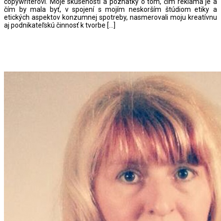
copywriterovi. Moje skúsenosti a poznatky o tom, čím reklama je a
čím by mala byť, v spojení s mojím neskorším štúdiom etiky a
etických aspektov konzumnej spotreby, nasmerovali moju kreatívnu
aj podnikateľskú činnosť k tvorbe […]