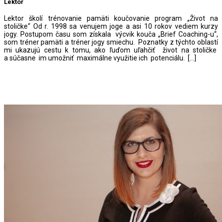
Lektor
Lektor školí trénovanie pamäti koučovanie program „Život na
stoličke“ Od r. 1998 sa venujem joge a asi 10 rokov vediem kurzy
jogy. Postupom času som získala výcvik kouča „Brief Coaching-u“,
som tréner pamäti a tréner jogy smiechu. Poznatky z týchto oblastí
mi ukazujú cestu k tomu, ako ľuďom uľahčiť život na stoličke
a súčasne im umožniť maximálne využitie ich potenciálu. […]