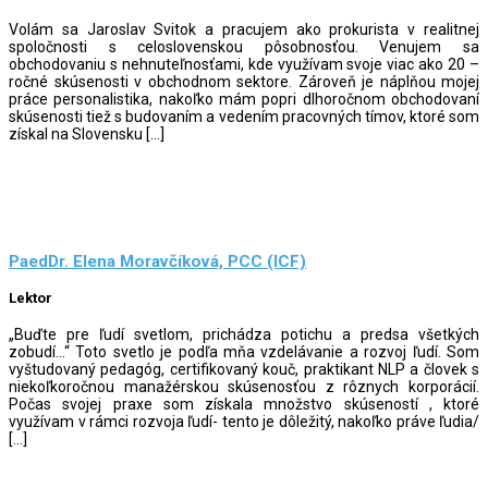
Volám sa Jaroslav Svitok a pracujem ako prokurista v realitnej
spoločnosti s celoslovenskou pôsobnosťou. Venujem sa
obchodovaniu s nehnuteľnosťami, kde využívam svoje viac ako 20 –
ročné skúsenosti v obchodnom sektore. Zároveň je náplňou mojej
práce personalistika, nakoľko mám popri dlhoročnom obchodovaní
skúsenosti tiež s budovaním a vedením pracovných tímov, ktoré som
získal na Slovensku […]
PaedDr. Elena Moravčíková, PCC (ICF)
Lektor
„Buďte pre ľudí svetlom, prichádza potichu a predsa všetkých
zobudí…“ Toto svetlo je podľa mňa vzdelávanie a rozvoj ľudí. Som
vyštudovaný pedagóg, certifikovaný kouč, praktikant NLP a človek s
niekoľkoročnou manažérskou skúsenosťou z rôznych korporácií.
Počas svojej praxe som získala množstvo skúseností , ktoré
využívam v rámci rozvoja ľudí- tento je dôležitý, nakoľko práve ľudia/
[…]