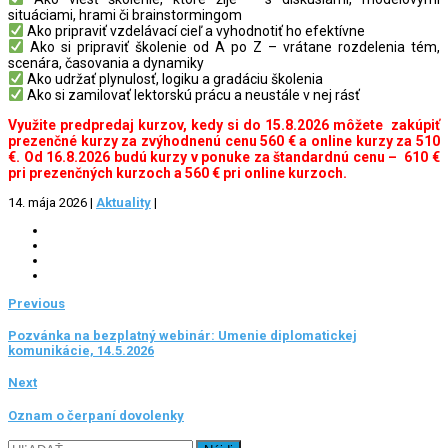
situáciami, hrami či brainstormingom
Ako pripraviť vzdelávací cieľ a vyhodnotiť ho efektívne
Ako si pripraviť školenie od A po Z – vrátane rozdelenia tém,
scenára, časovania a dynamiky
Ako udržať plynulosť, logiku a gradáciu školenia
Ako si zamilovať lektorskú prácu a neustále v nej rásť
Využite predpredaj kurzov, kedy si do 15.8.2026 môžete zakúpiť
prezenčné kurzy za zvýhodnenú cenu 560 € a online kurzy za 510
€. Od 16.8.2026 budú kurzy v ponuke za štandardnú cenu – 610 €
pri prezenčných kurzoch a 560 € pri online kurzoch.
14. mája 2026
|
Aktuality
|
Previous
Pozvánka na bezplatný webinár: Umenie diplomatickej
komunikácie, 14.5.2026
Next
Oznam o čerpaní dovolenky
Hľadať: