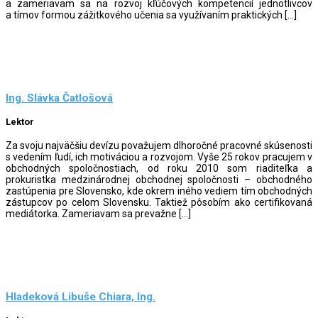
a zameriavam sa na rozvoj kľúčových kompetencií jednotlivcov
a tímov formou zážitkového učenia sa využívaním praktických […]
Ing. Slávka Čatlošová
Lektor
Za svoju najväčšiu devízu považujem dlhoročné pracovné skúsenosti
s vedením ľudí, ich motiváciou a rozvojom. Vyše 25 rokov pracujem v
obchodných spoločnostiach, od roku 2010 som riaditeľka a
prokuristka medzinárodnej obchodnej spoločnosti – obchodného
zastúpenia pre Slovensko, kde okrem iného vediem tím obchodných
zástupcov po celom Slovensku. Taktiež pôsobím ako certifikovaná
mediátorka. Zameriavam sa prevažne […]
Hladeková Libuše Chiara, Ing.