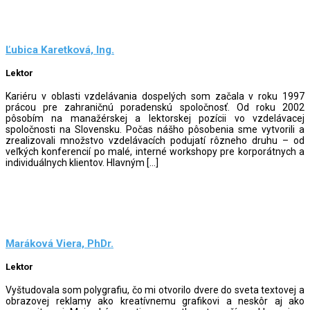
Ľubica Karetková, Ing.
Lektor
Kariéru v oblasti vzdelávania dospelých som začala v roku 1997
prácou pre zahraničnú poradenskú spoločnosť. Od roku 2002
pôsobím na manažérskej a lektorskej pozícii vo vzdelávacej
spoločnosti na Slovensku. Počas nášho pôsobenia sme vytvorili a
zrealizovali množstvo vzdelávacích podujatí rôzneho druhu – od
veľkých konferencií po malé, interné workshopy pre korporátnych a
individuálnych klientov. Hlavným […]
Maráková Viera, PhDr.
Lektor
Vyštudovala som polygrafiu, čo mi otvorilo dvere do sveta textovej a
obrazovej reklamy ako kreatívnemu grafikovi a neskôr aj ako