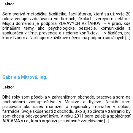
Lektor
Som tvorivá metodička, školiteľka, facilitátorka, ktorá sa už vyše 20
rokov venuje vzdelávaniu vo firmách, školách, verejnom sektore.
Mojou doménou je podpora ZDRAVÝCH VZŤAHOV: – v práci, kde
prinášam témy ako psychologické bezpečie, komunikácia a
spolupráca v tíme, prevencia a riešenie konfliktov; – v školách, pre
ktoré tvorím a facilitujem zážitkové učenie na podporu sociálnych […]
Gabriela Mitrová, Ing.
Lektor
Dlhé roky som pôsobila v zahraničnom obchode, pracovala som na
obchodnom zastupiteľstve v Moskve a Kyjeve. Neskôr som
pracovala ako sales manažér a regionálny manažér v oblasti
farmácie. Svoje skúsenosti z obchodu, ako aj zo života v zahraničí by
som chcela odovzdávať iným. V roku 2011 som založila spoločnosť
ARGAMA s.r.o., ktorá organizuje sústavné vzdelávanie […]