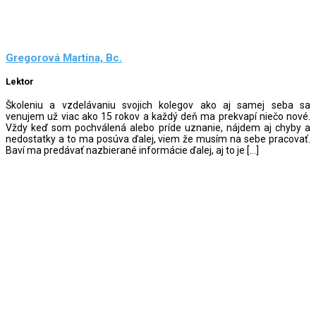
Gregorová Martina, Bc.
Lektor
Školeniu a vzdelávaniu svojich kolegov ako aj samej seba sa
venujem už viac ako 15 rokov a každý deň ma prekvapí niečo nové.
Vždy keď som pochválená alebo príde uznanie, nájdem aj chyby a
nedostatky a to ma posúva ďalej, viem že musím na sebe pracovať.
Baví ma predávať nazbierané informácie ďalej, aj to je […]