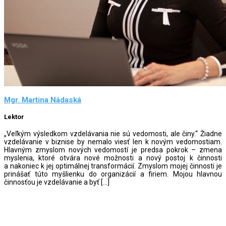
Mgr. Martina Nádaská
Lektor
„Veľkým výsledkom vzdelávania nie sú vedomosti, ale činy.“ Žiadne
vzdelávanie v biznise by nemalo viesť len k novým vedomostiam.
Hlavným zmyslom nových vedomostí je predsa pokrok – zmena
myslenia, ktoré otvára nové možnosti a nový postoj k činnosti
a nakoniec k jej optimálnej transformácií. Zmyslom mojej činnosti je
prinášať túto myšlienku do organizácií a firiem. Mojou hlavnou
činnosťou je vzdelávanie a byť […]