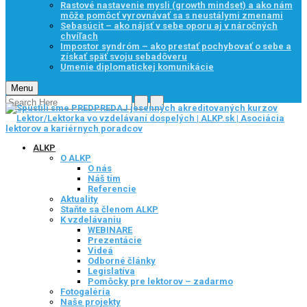
Rastové nastavenie mysli (growth mindset) a ako nám
môže pomôcť vyrovnávať sa s neustálymi zmenami
Sebasúcit – ako nájsť v sebe oporu aj v náročných
chvíľach
Impostor syndróm – ako prestať pochybovať o sebe a
získať späť svoju sebadôveru
Umenie diplomatickej komunikácie
Menu
ALKP
O ALKP
O nás
Náš tím
Referencie
Aktuality
Staňte sa členom ALKP
K vzdelávaniu
WEBINARE
Prezentácie
Videá
Odborné články
Legislatíva
Pomôcky pre lektorov – zadarmo
Fotogaléria
Naše projekty