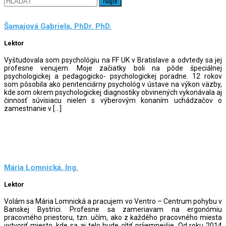
Šamajová Gabriela, PhDr. PhD.
Lektor
Vyštudovala som psychológiu na FF UK v Bratislave a odvtedy sa jej
profesne venujem. Moje začiatky boli na pôde špeciálnej
psychologickej a pedagogicko- psychologickej poradne. 12 rokov
som pôsobila ako penitenciárny psychológ v ústave na výkon väzby,
kde som okrem psychologickej diagnostiky obvinených vykonávala aj
činnosť súvisiacu nielen s výberovým konaním uchádzačov o
zamestnanie v […]
Mária Lomnická, Ing.
Lektor
Volám sa Mária Lomnická a pracujem vo Ventro – Centrum pohybu v
Banskej Bystrici. Profesne sa zameriavam na ergonómiu
pracovného priestoru, tzn. učím, ako z každého pracovného miesta
vytvoriť miesto, kde sa aj telo bude cítiť príjemnejšie. Od roku 2014