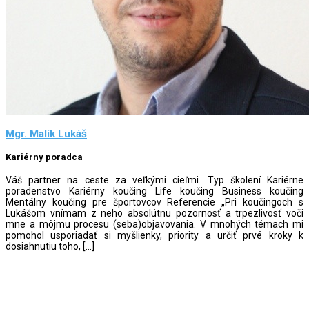
Mgr. Malík Lukáš
Kariérny poradca
Váš partner na ceste za veľkými cieľmi. Typ školení Kariérne
poradenstvo Kariérny koučing Life koučing Business koučing
Mentálny koučing pre športovcov Referencie „Pri koučingoch s
Lukášom vnímam z neho absolútnu pozornosť a trpezlivosť voči
mne a môjmu procesu (seba)objavovania. V mnohých témach mi
pomohol usporiadať si myšlienky, priority a určiť prvé kroky k
dosiahnutiu toho, […]