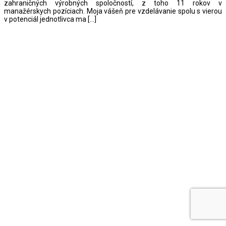
zahraničných výrobných spoločností, z toho 11 rokov v
manažérskych pozíciach. Moja vášeň pre vzdelávanie spolu s vierou
v potenciál jednotlivca ma […]