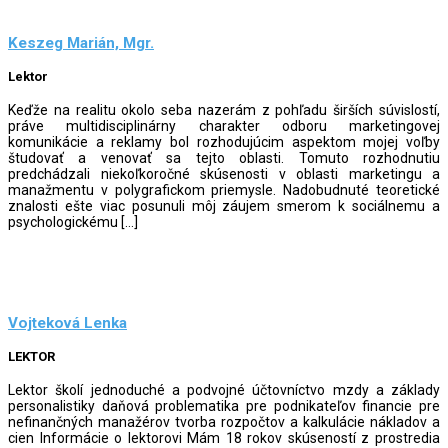
Keszeg Marián, Mgr.
Lektor
Keďže na realitu okolo seba nazerám z pohľadu širších súvislostí,
práve multidisciplinárny charakter odboru marketingovej
komunikácie a reklamy bol rozhodujúcim aspektom mojej voľby
študovať a venovať sa tejto oblasti. Tomuto rozhodnutiu
predchádzali niekoľkoročné skúsenosti v oblasti marketingu a
manažmentu v polygrafickom priemysle. Nadobudnuté teoretické
znalosti ešte viac posunuli môj záujem smerom k sociálnemu a
psychologickému […]
Vojteková Lenka
LEKTOR
Lektor školí jednoduché a podvojné účtovníctvo mzdy a základy
personalistiky daňová problematika pre podnikateľov financie pre
nefinančných manažérov tvorba rozpočtov a kalkulácie nákladov a
cien Informácie o lektorovi Mám 18 rokov skúseností z prostredia