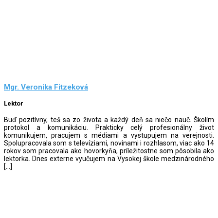
Mgr. Veronika Fitzeková
Lektor
Buď pozitívny, teš sa zo života a každý deň sa niečo nauč. Školím
protokol a komunikáciu. Prakticky celý profesionálny život
komunikujem, pracujem s médiami a vystupujem na verejnosti.
Spolupracovala som s televíziami, novinami i rozhlasom, viac ako 14
rokov som pracovala ako hovorkyňa, príležitostne som pôsobila ako
lektorka. Dnes externe vyučujem na Vysokej škole medzinárodného
[…]