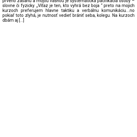
prvého zásahu a mojou vášňou je systematická pacifikácia osoby –
slovne či fyzicky. „Víťaz je ten, kto vyhrá bez boja “ preto na mojich
kurzoch preferujem hlavne taktiku a verbálnu komunikáciu….no
pokiaľ toto zlyhá, je nutnosť vedieť brániť seba, kolegu. Na kurzoch
dbám aj […]