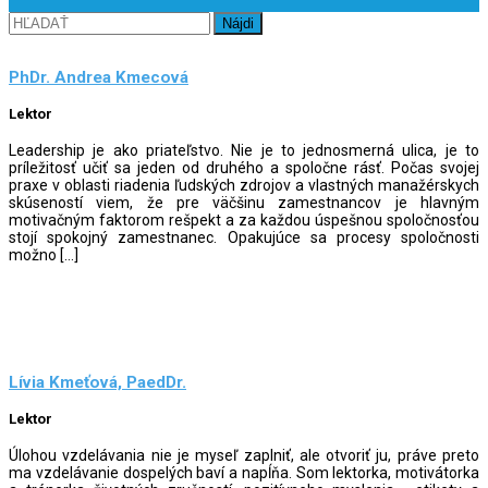
Hľadať:
PhDr. Andrea Kmecová
Lektor
Leadership je ako priateľstvo. Nie je to jednosmerná ulica, je to
príležitosť učiť sa jeden od druhého a spoločne rásť. Počas svojej
praxe v oblasti riadenia ľudských zdrojov a vlastných manažérskych
skúseností viem, že pre väčšinu zamestnancov je hlavným
motivačným faktorom rešpekt a za každou úspešnou spoločnosťou
stojí spokojný zamestnanec. Opakujúce sa procesy spoločnosti
možno […]
Lívia Kmeťová, PaedDr.
Lektor
Úlohou vzdelávania nie je myseľ zaplniť, ale otvoriť ju, práve preto
ma vzdelávanie dospelých baví a napĺňa. Som lektorka, motivátorka