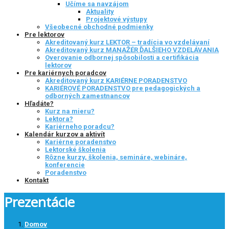
Učíme sa navzájom
Aktuality
Projektové výstupy
Všeobecné obchodné podmienky
Pre lektorov
Akreditovaný kurz LEKTOR – tradícia vo vzdelávaní
Akreditovaný kurz MANAŽÉR ĎALŠIEHO VZDELÁVANIA
Overovanie odbornej spôsobilosti a certifikácia
lektorov
Pre kariérnych poradcov
Akreditovaný kurz KARIÉRNE PORADENSTVO
KARIÉROVÉ PORADENSTVO pre pedagogických a
odborných zamestnancov
Hľadáte?
Kurz na mieru?
Lektora?
Kariérneho poradcu?
Kalendár kurzov a aktivít
Kariérne poradenstvo
Lektorské školenia
Rôzne kurzy, školenia, semináre, webináre,
konferencie
Poradenstvo
Kontakt
Prezentácie
Domov