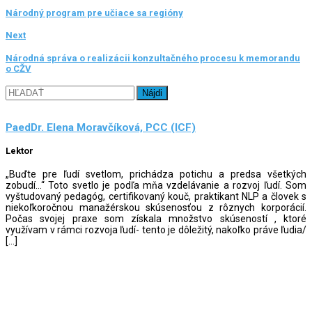
Národný program pre učiace sa regióny
Next
Národná správa o realizácii konzultačného procesu k memorandu
o CŽV
Hľadať:
PaedDr. Elena Moravčíková, PCC (ICF)
Lektor
„Buďte pre ľudí svetlom, prichádza potichu a predsa všetkých
zobudí…“ Toto svetlo je podľa mňa vzdelávanie a rozvoj ľudí. Som
vyštudovaný pedagóg, certifikovaný kouč, praktikant NLP a človek s
niekoľkoročnou manažérskou skúsenosťou z rôznych korporácií.
Počas svojej praxe som získala množstvo skúseností , ktoré
využívam v rámci rozvoja ľudí- tento je dôležitý, nakoľko práve ľudia/
[…]