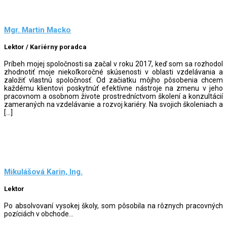
Mgr. Martin Macko
Lektor / Kariérny poradca
Príbeh mojej spoločnosti sa začal v roku 2017, keď som sa rozhodol
zhodnotiť moje niekoľkoročné skúsenosti v oblasti vzdelávania a
založiť vlastnú spoločnosť. Od začiatku môjho pôsobenia chcem
každému klientovi poskytnúť efektívne nástroje na zmenu v jeho
pracovnom a osobnom živote prostredníctvom školení a konzultácií
zameraných na vzdelávanie a rozvoj kariéry. Na svojich školeniach a
[…]
Mikulášová Karin, Ing.
Lektor
Po absolvovaní vysokej školy, som pôsobila na rôznych pracovných
pozíciách v obchode...