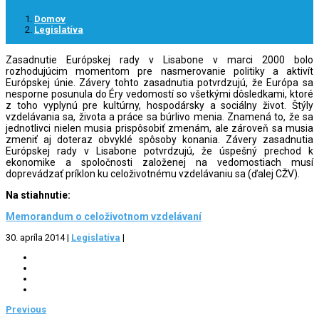
Domov
Legislatíva
Zasadnutie Európskej rady v Lisabone v marci 2000 bolo
rozhodujúcim momentom pre nasmerovanie politiky a aktivít
Európskej únie. Závery tohto zasadnutia potvrdzujú, že Európa sa
nesporne posunula do Éry vedomostí so všetkými dôsledkami, ktoré
z toho vyplynú pre kultúrny, hospodársky a sociálny život. Štýly
vzdelávania sa, života a práce sa búrlivo menia. Znamená to, že sa
jednotlivci nielen musia prispôsobiť zmenám, ale zároveň sa musia
zmeniť aj doteraz obvyklé spôsoby konania. Závery zasadnutia
Európskej rady v Lisabone potvrdzujú, že úspešný prechod k
ekonomike a spoločnosti založenej na vedomostiach musí
doprevádzať príklon ku celoživotnému vzdelávaniu sa (ďalej CŽV).
Na stiahnutie:
Memorandum o celoživotnom vzdelávaní
30. apríla 2014
|
Legislatíva
|
Previous