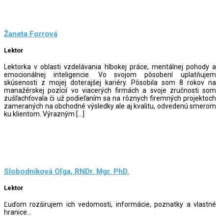
Žaneta Forrová
Lektor
Lektorka v oblasti vzdelávania hlbokej práce, mentálnej pohody a
emocionálnej inteligencie. Vo svojom pôsobení uplatňujem
skúsenosti z mojej doterajšej kariéry. Pôsobila som 8 rokov na
manažérskej pozícií vo viacerých firmách a svoje zručnosti som
zušľachťovala či už podieľaním sa na rôznych firemných projektoch
zameraných na obchodné výsledky ale aj kvalitu, odvedenú smerom
ku klientom. Výrazným […]
Slobodníková Oľga, RNDr. Mgr. PhD.
Lektor
Ľuďom rozširujem ich vedomosti, informácie, poznatky a vlastné
hranice...