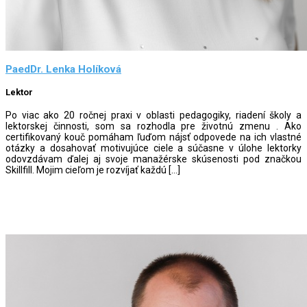
PaedDr. Lenka Holíková
Lektor
Po viac ako 20 ročnej praxi v oblasti pedagogiky, riadení školy a
lektorskej činnosti, som sa rozhodla pre životnú zmenu . Ako
certifikovaný kouč pomáham ľuďom nájsť odpovede na ich vlastné
otázky a dosahovať motivujúce ciele a súčasne v úlohe lektorky
odovzdávam ďalej aj svoje manažérske skúsenosti pod značkou
Skillfill. Mojim cieľom je rozvíjať každú […]