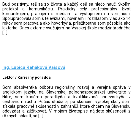
Buď pozitívny, teš sa zo života a každý deň sa niečo nauč. Školím
protokol a komunikáciu. Prakticky celý profesionálny život
komunikujem, pracujem s médiami a vystupujem na verejnosti.
Spolupracovala som s televíziami, novinami i rozhlasom, viac ako 14
rokov som pracovala ako hovorkyňa, príležitostne som pôsobila ako
lektorka. Dnes externe vyučujem na Vysokej škole medzinárodného
[…]
Ing. Ľubica Reháková Vajsová
Lektor / Kariérny poradca
Som absolventka odboru regionálny rozvoj a verejná správa v
anglickom jazyku na Slovenskej poľnohospodárskej univerzite v
Nitre, som kariérna poradkyňa a kvalifikovaná sprievodkyňa v
cestovnom ruchu. Počas štúdia aj po skončení vysokej školy som
získala pracovné skúsenosti v zahraničí, ktoré chcem na Slovensku
odovzdať a zúžitkovať. V mojom životopise nájdete skúsenosti z
rôznych oblastí, od […]