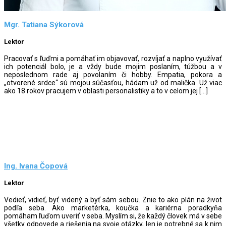
Mgr. Tatiana Sýkorová
Lektor
Pracovať s ľuďmi a pomáhať im objavovať, rozvíjať a naplno využívať
ich potenciál bolo, je a vždy bude mojim poslaním, túžbou a v
neposlednom rade aj povolaním či hobby. Empatia, pokora a
„otvorené srdce“ sú mojou súčasťou, hádam už od malička. Už viac
ako 18 rokov pracujem v oblasti personalistiky a to v celom jej […]
Ing. Ivana Čopová
Lektor
Vedieť, vidieť, byť videný a byť sám sebou. Znie to ako plán na život
podľa seba. Ako marketérka, koučka a kariérna poradkyňa
pomáham ľuďom uveriť v seba. Myslím si, že každý človek má v sebe
všetky odpovede a riešenia na svoje otázky, len je potrebné sa k nim