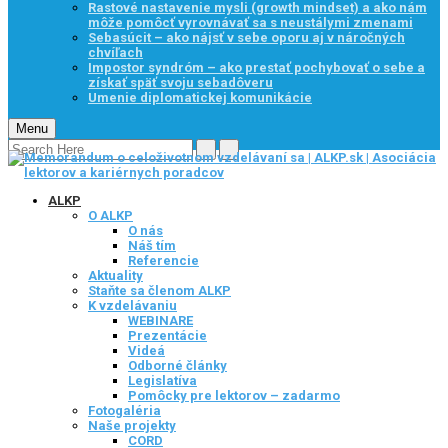
Rastové nastavenie mysli (growth mindset) a ako nám
môže pomôcť vyrovnávať sa s neustálymi zmenami
Sebasúcit – ako nájsť v sebe oporu aj v náročných
chvíľach
Impostor syndróm – ako prestať pochybovať o sebe a
získať späť svoju sebadôveru
Umenie diplomatickej komunikácie
Menu
ALKP
O ALKP
O nás
Náš tím
Referencie
Aktuality
Staňte sa členom ALKP
K vzdelávaniu
WEBINARE
Prezentácie
Videá
Odborné články
Legislatíva
Pomôcky pre lektorov – zadarmo
Fotogaléria
Naše projekty
CORD