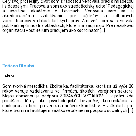
Celý svoj profesijný život som s radosťou venovala práci s mládežou
i s dospelými. Pracovala som ako stredoškolský učiteľ Pedagogickej
a sociálnej akadémie v Leviciach. Venovala som sa aj
akreditovanému vzdelávaniu pre učiteľov a odborných
zamestnancov v oblasti ľudských práv. Zároveň som sa venovala
publikačnej činnosti v oblastiach, ktoré ma zaujímajú. Pre neziskovú
organizáciu Post Bellum pracujem ako koordinátor […]
Tatiana Dlouhá
Lektor
Som tvorivá metodička, školiteľka, facilitátorka, ktorá sa už vyše 20
rokov venuje vzdelávaniu vo firmách, školách, verejnom sektore.
Mojou doménou je podpora ZDRAVÝCH VZŤAHOV: – v práci, kde
prinášam témy ako psychologické bezpečie, komunikácia a
spolupráca v tíme, prevencia a riešenie konfliktov; – v školách, pre
ktoré tvorím a facilitujem zážitkové učenie na podporu sociálnych […]