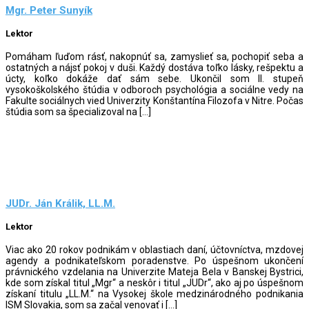
Mgr. Peter Sunyík
Lektor
Pomáham ľuďom rásť, nakopnúť sa, zamyslieť sa, pochopiť seba a
ostatných a nájsť pokoj v duši. Každý dostáva toľko lásky, rešpektu a
úcty, koľko dokáže dať sám sebe. Ukončil som II. stupeň
vysokoškolského štúdia v odboroch psychológia a sociálne vedy na
Fakulte sociálnych vied Univerzity Konštantína Filozofa v Nitre. Počas
štúdia som sa špecializoval na […]
JUDr. Ján Králik, LL.M.
Lektor
Viac ako 20 rokov podnikám v oblastiach daní, účtovníctva, mzdovej
agendy a podnikateľskom poradenstve. Po úspešnom ukončení
právnického vzdelania na Univerzite Mateja Bela v Banskej Bystrici,
kde som získal titul „Mgr“ a neskôr i titul „JUDr“, ako aj po úspešnom
získaní titulu „LL.M.“ na Vysokej škole medzinárodného podnikania
ISM Slovakia, som sa začal venovať i […]