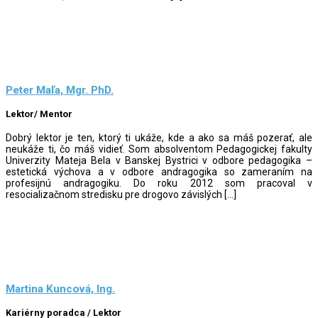
Peter Maľa, Mgr. PhD.
Lektor/ Mentor
Dobrý lektor je ten, ktorý ti ukáže, kde a ako sa máš pozerať, ale
neukáže ti, čo máš vidieť. Som absolventom Pedagogickej fakulty
Univerzity Mateja Bela v Banskej Bystrici v odbore pedagogika –
estetická výchova a v odbore andragogika so zameraním na
profesijnú andragogiku. Do roku 2012 som pracoval v
resocializačnom stredisku pre drogovo závislých […]
Martina Kuncová, Ing.
Kariérny poradca / Lektor