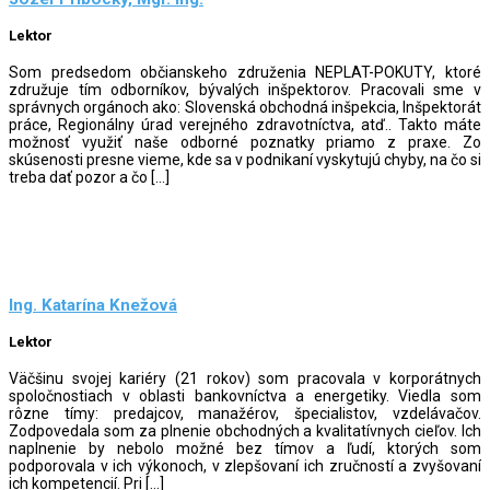
Lektor
Som predsedom občianskeho združenia NEPLAT-POKUTY, ktoré
združuje tím odborníkov, bývalých inšpektorov. Pracovali sme v
správnych orgánoch ako: Slovenská obchodná inšpekcia, Inšpektorát
práce, Regionálny úrad verejného zdravotníctva, atď.. Takto máte
možnosť využiť naše odborné poznatky priamo z praxe. Zo
skúsenosti presne vieme, kde sa v podnikaní vyskytujú chyby, na čo si
treba dať pozor a čo […]
Ing. Katarína Knežová
Lektor
Väčšinu svojej kariéry (21 rokov) som pracovala v korporátnych
spoločnostiach v oblasti bankovníctva a energetiky. Viedla som
rôzne tímy: predajcov, manažérov, špecialistov, vzdelávačov.
Zodpovedala som za plnenie obchodných a kvalitatívnych cieľov. Ich
naplnenie by nebolo možné bez tímov a ľudí, ktorých som
podporovala v ich výkonoch, v zlepšovaní ich zručností a zvyšovaní
ich kompetencií. Pri […]