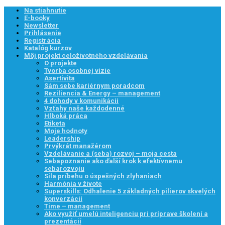
Na stiahnutie
E-booky
Newsletter
Prihlásenie
Registrácia
Katalóg kurzov
Môj projekt celoživotného vzdelávania
O projekte
Tvorba osobnej vízie
Asertivita
Sám sebe kariérnym poradcom
Reziliencia & Energy – management
4 dohody v komunikácii
Vzťahy naše každodenné
Hlboká práca
Etiketa
Moje hodnoty
Leadership
Prvýkrát manažérom
Vzdelávanie a (seba) rozvoj – moja cesta
Sebapoznanie ako ďalší krok k efektívnemu
sebarozvoju
Sila príbehu o úspešných zlyhaniach
Harmónia v živote
Superskills: Odhalenie 5 základných pilierov skvelých
konverzácií
Time – management
Ako využiť umelú inteligenciu pri príprave školení a
prezentácií