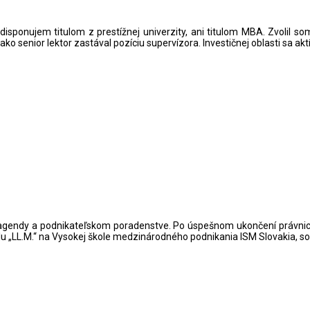
Nedisponujem titulom z prestížnej univerzity, ani titulom MBA. Zvolil s
o senior lektor zastával pozíciu supervízora. Investičnej oblasti sa ak
 agendy a podnikateľskom poradenstve. Po úspešnom ukončení právnick
titulu „LL.M.“ na Vysokej škole medzinárodného podnikania ISM Slovakia, s