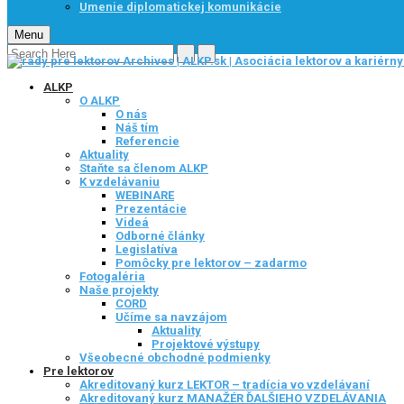
Umenie diplomatickej komunikácie
Menu
ALKP
O ALKP
O nás
Náš tím
Referencie
Aktuality
Staňte sa členom ALKP
K vzdelávaniu
WEBINARE
Prezentácie
Videá
Odborné články
Legislatíva
Pomôcky pre lektorov – zadarmo
Fotogaléria
Naše projekty
CORD
Učíme sa navzájom
Aktuality
Projektové výstupy
Všeobecné obchodné podmienky
Pre lektorov
Akreditovaný kurz LEKTOR – tradícia vo vzdelávaní
Akreditovaný kurz MANAŽÉR ĎALŠIEHO VZDELÁVANIA