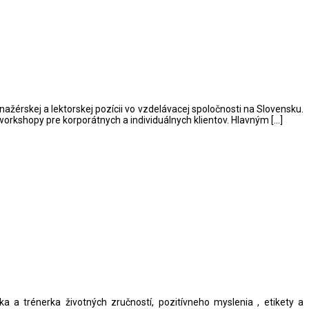
érskej a lektorskej pozícii vo vzdelávacej spoločnosti na Slovensku.
workshopy pre korporátnych a individuálnych klientov. Hlavným […]
a a trénerka životných zručností, pozitívneho myslenia , etikety a