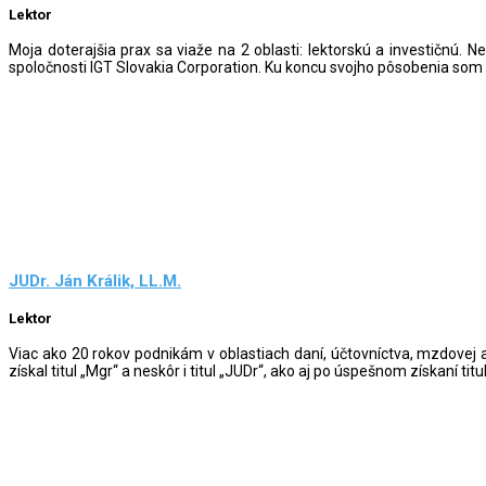
Lektor
Moja doterajšia prax sa viaže na 2 oblasti: lektorskú a investičnú. 
spoločnosti IGT Slovakia Corporation. Ku koncu svojho pôsobenia som ak
JUDr. Ján Králik, LL.M.
Lektor
Viac ako 20 rokov podnikám v oblastiach daní, účtovníctva, mzdovej
získal titul „Mgr“ a neskôr i titul „JUDr“, ako aj po úspešnom získaní 