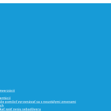
onverzácií
entácií
môže pomôcť vyrovnávať sa s neustálymi zmenami
ach
kať späť svoju sebadôveru