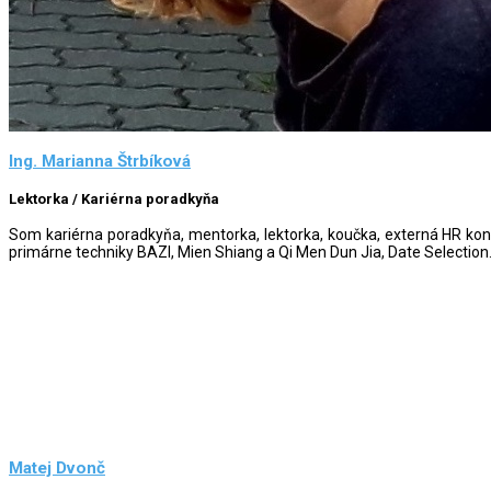
Ing. Marianna Štrbíková
Lektorka / Kariérna poradkyňa
Som kariérna poradkyňa, mentorka, lektorka, koučka, externá HR konzu
primárne techniky BAZI, Mien Shiang a Qi Men Dun Jia, Date Selecti
Matej Dvonč