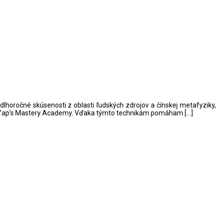
dlhoročné skúsenosti z oblasti ľudských zdrojov a čínskej metafyziky,
oey Yap’s Mastery Academy. Vďaka týmto technikám pomáham […]