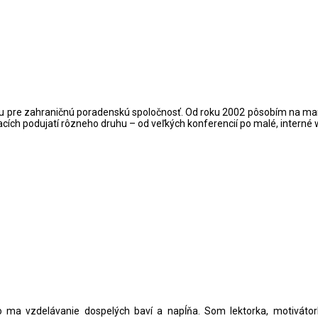
ou pre zahraničnú poradenskú spoločnosť. Od roku 2002 pôsobím na manaž
cích podujatí rôzneho druhu – od veľkých konferencií po malé, interné 
eto ma vzdelávanie dospelých baví a napĺňa. Som lektorka, motivátork