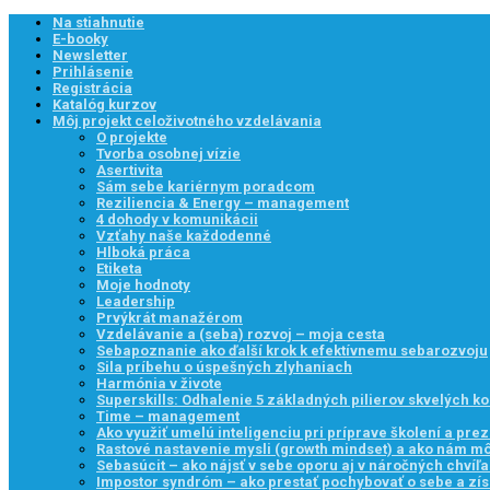
Na stiahnutie
E-booky
Newsletter
Prihlásenie
Registrácia
Katalóg kurzov
Môj projekt celoživotného vzdelávania
O projekte
Tvorba osobnej vízie
Asertivita
Sám sebe kariérnym poradcom
Reziliencia & Energy – management
4 dohody v komunikácii
Vzťahy naše každodenné
Hlboká práca
Etiketa
Moje hodnoty
Leadership
Prvýkrát manažérom
Vzdelávanie a (seba) rozvoj – moja cesta
Sebapoznanie ako ďalší krok k efektívnemu sebarozvoju
Sila príbehu o úspešných zlyhaniach
Harmónia v živote
Superskills: Odhalenie 5 základných pilierov skvelých k
Time – management
Ako využiť umelú inteligenciu pri príprave školení a prez
Rastové nastavenie mysli (growth mindset) a ako nám 
Sebasúcit – ako nájsť v sebe oporu aj v náročných chvíľ
Impostor syndróm – ako prestať pochybovať o sebe a zís