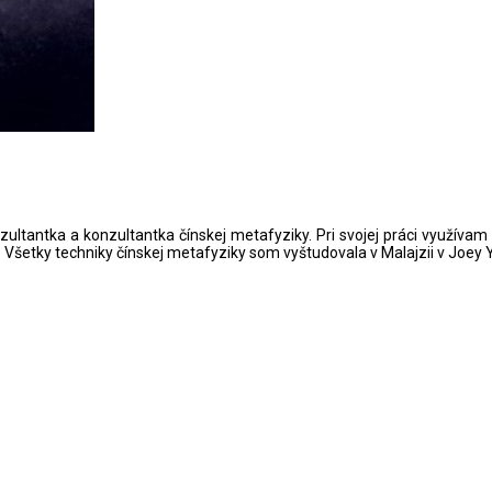
ltantka a konzultantka čínskej metafyziky. Pri svojej práci využívam 
on. Všetky techniky čínskej metafyziky som vyštudovala v Malajzii v J