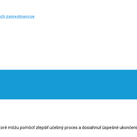
ých zamestnancov
 ktoré môžu pomôcť zlepšiť učebný proces a dosiahnuť úspešné ukončenie