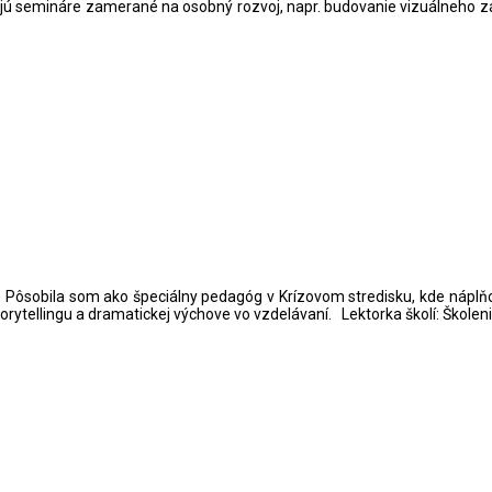
jú semináre zamerané na osobný rozvoj, napr. budovanie vizuálneho z
. Pôsobila som ako špeciálny pedagóg v Krízovom stredisku, kde náplňo
orytellingu a dramatickej výchove vo vzdelávaní. Lektorka školí: Škole