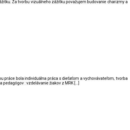
ážitku. Za tvorbu vizuálneho zážitku považujem budovanie charizmy a
u práce bola individuálna práca s dieťaťom a vychovávateľom, tvorba
nia pedagógov : vzdelávanie žiakov z MRK […]