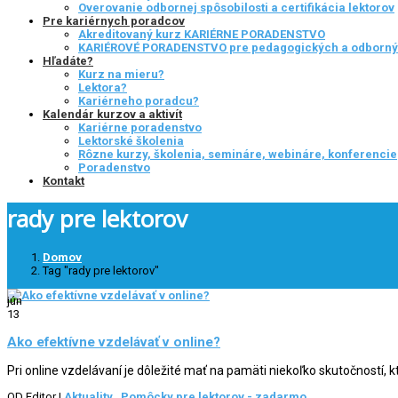
Overovanie odbornej spôsobilosti a certifikácia lektorov
Pre kariérnych poradcov
Akreditovaný kurz KARIÉRNE PORADENSTVO
KARIÉROVÉ PORADENSTVO pre pedagogických a odborn
Hľadáte?
Kurz na mieru?
Lektora?
Kariérneho poradcu?
Kalendár kurzov a aktivít
Kariérne poradenstvo
Lektorské školenia
Rôzne kurzy, školenia, semináre, webináre, konferencie
Poradenstvo
Kontakt
rady pre lektorov
Domov
Tag "rady pre lektorov"
jún
13
Ako efektívne vzdelávať v online?
Pri online vzdelávaní je dôležité mať na pamäti niekoľko skutočností,
OD Editor
|
Aktuality
.
Pomôcky pre lektorov - zadarmo