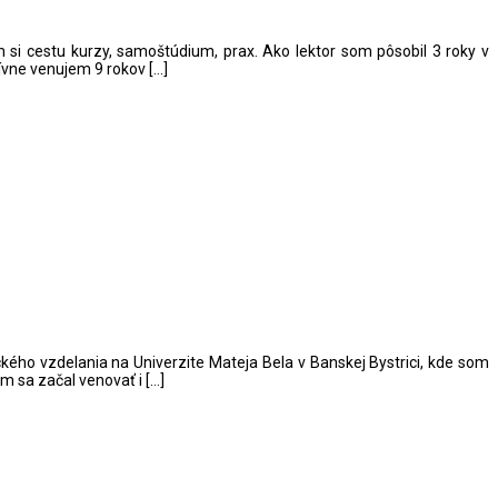
om si cestu kurzy, samoštúdium, prax. Ako lektor som pôsobil 3 roky v
tívne venujem 9 rokov […]
ého vzdelania na Univerzite Mateja Bela v Banskej Bystrici, kde som
om sa začal venovať i […]