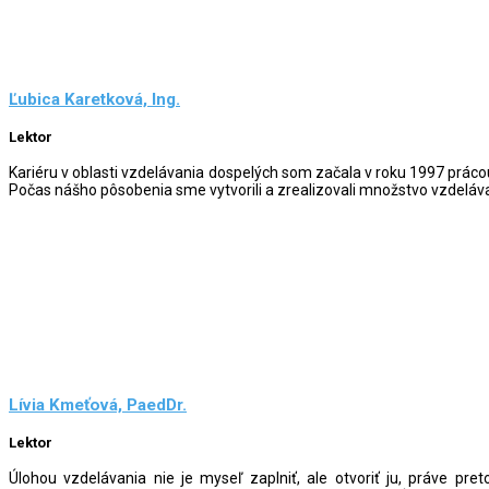
Ľubica Karetková, Ing.
Lektor
Kariéru v oblasti vzdelávania dospelých som začala v roku 1997 prác
Počas nášho pôsobenia sme vytvorili a zrealizovali množstvo vzdeláva
Lívia Kmeťová, PaedDr.
Lektor
Úlohou vzdelávania nie je myseľ zaplniť, ale otvoriť ju, práve pr