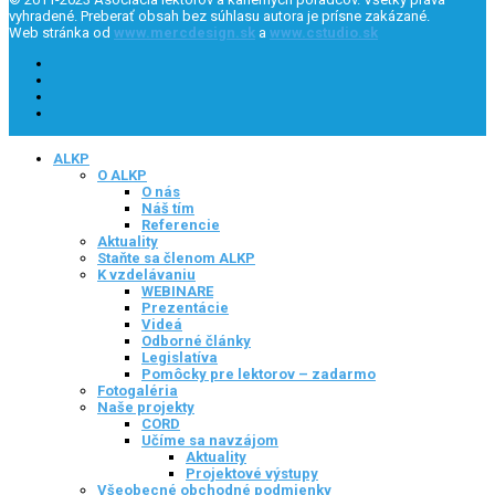
vyhradené. Preberať obsah bez súhlasu autora je prísne zakázané.
Web stránka od
www.mercdesign.sk
a
www.cstudio.sk
ALKP
O ALKP
O nás
Náš tím
Referencie
Aktuality
Staňte sa členom ALKP
K vzdelávaniu
WEBINARE
Prezentácie
Videá
Odborné články
Legislatíva
Pomôcky pre lektorov – zadarmo
Fotogaléria
Naše projekty
CORD
Učíme sa navzájom
Aktuality
Projektové výstupy
Všeobecné obchodné podmienky