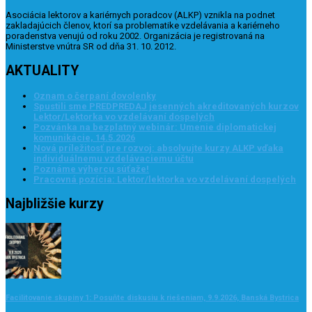
Asociácia lektorov a kariérnych poradcov (ALKP) vznikla na podnet
zakladajúcich členov, ktorí sa problematike vzdelávania a kariérneho
poradenstva venujú od roku 2002. Organizácia je registrovaná na
Ministerstve vnútra SR od dňa 31. 10. 2012.
AKTUALITY
Oznam o čerpaní dovolenky
Spustili sme PREDPREDAJ jesenných akreditovaných kurzov
Lektor/Lektorka vo vzdelávaní dospelých
Pozvánka na bezplatný webinár: Umenie diplomatickej
komunikácie, 14.5.2026
Nová príležitosť pre rozvoj: absolvujte kurzy ALKP vďaka
individuálnemu vzdelávaciemu účtu
Poznáme výhercu súťaže!
Pracovná pozícia: Lektor/lektorka vo vzdelávaní dospelých
Najbližšie kurzy
Facilitovanie skupiny 1: Posuňte diskusiu k riešeniam, 9.9.2026, Banská Bystrica