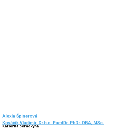
a
Alexia Špinerová
py
m.
Kováčik Vladimír, Dr.h.c. PaedDr. PhDr. DBA, MSc.
C
Kariérna poradkyňa
ch