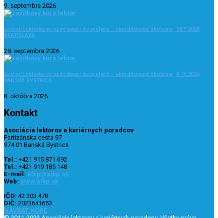
9. septembra 2026
Lektor/Lektorka vo vzdelávaní dospelých – akreditované školenie, 28.9.2026
BRATISLAVA
28. septembra 2026
Lektor/Lektorka vo vzdelávaní dospelých – akreditované školenie, 8.10.2026
BANSKÁ BYSTRICA
8. októbra 2026
Kontakt
Asociácia lektorov a kariérnych poradcov
Partizánska cesta 97
974 01 Banská Bystrica
Tel.:
+421 915 871 692
Tel.:
+421 919 185 148
E-mail:
alkp@alkp.sk
Web:
www.alkp.sk
IČO:
42 303 478
DIČ:
2023641653
NÁVRAT HORE
© 2011-2023 Asociácia lektorov a kariérnych poradcov. Všetky práva