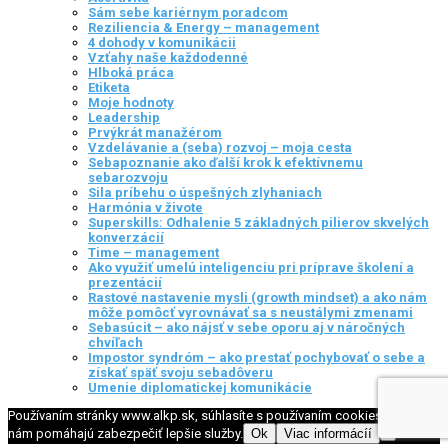
Sám sebe kariérnym poradcom
Reziliencia & Energy – management
4 dohody v komunikácii
Vzťahy naše každodenné
Hlboká práca
Etiketa
Moje hodnoty
Leadership
Prvýkrát manažérom
Vzdelávanie a (seba) rozvoj – moja cesta
Sebapoznanie ako ďalší krok k efektívnemu
sebarozvoju
Sila príbehu o úspešných zlyhaniach
Harmónia v živote
Superskills: Odhalenie 5 základných pilierov skvelých
konverzácií
Time – management
Ako využiť umelú inteligenciu pri príprave školení a
prezentácií
Rastové nastavenie mysli (growth mindset) a ako nám
môže pomôcť vyrovnávať sa s neustálymi zmenami
Sebasúcit – ako nájsť v sebe oporu aj v náročných
chvíľach
Impostor syndróm – ako prestať pochybovať o sebe a
získať späť svoju sebadôveru
Umenie diplomatickej komunikácie
Používaním stránky www.alkp.sk, súhlasíte s používaním cookies, ktoré
nám pomáhajú zabezpečiť lepšie služby.
Ok
Viac informácíí