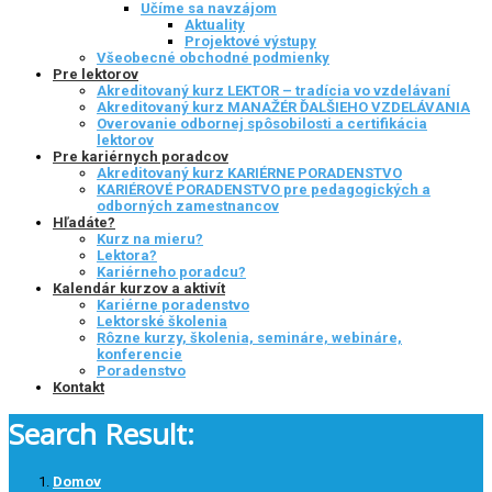
Učíme sa navzájom
Aktuality
Projektové výstupy
Všeobecné obchodné podmienky
Pre lektorov
Akreditovaný kurz LEKTOR – tradícia vo vzdelávaní
Akreditovaný kurz MANAŽÉR ĎALŠIEHO VZDELÁVANIA
Overovanie odbornej spôsobilosti a certifikácia
lektorov
Pre kariérnych poradcov
Akreditovaný kurz KARIÉRNE PORADENSTVO
KARIÉROVÉ PORADENSTVO pre pedagogických a
odborných zamestnancov
Hľadáte?
Kurz na mieru?
Lektora?
Kariérneho poradcu?
Kalendár kurzov a aktivít
Kariérne poradenstvo
Lektorské školenia
Rôzne kurzy, školenia, semináre, webináre,
konferencie
Poradenstvo
Kontakt
Search Result:
Domov