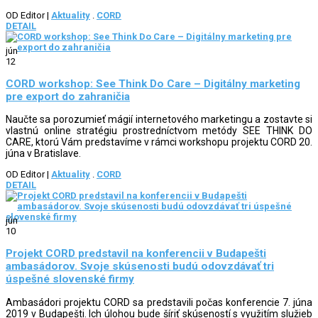
OD Editor
|
Aktuality
.
CORD
DETAIL
jún
12
CORD workshop: See Think Do Care – Digitálny marketing
pre export do zahraničia
Naučte sa porozumieť mágií internetového marketingu a zostavte si
vlastnú online stratégiu prostredníctvom metódy SEE THINK DO
CARE, ktorú Vám predstavíme v rámci workshopu projektu CORD 20.
júna v Bratislave.
OD Editor
|
Aktuality
.
CORD
DETAIL
jún
10
Projekt CORD predstavil na konferencii v Budapešti
ambasádorov. Svoje skúsenosti budú odovzdávať tri
úspešné slovenské firmy
Ambasádori projektu CORD sa predstavili počas konferencie 7. júna
2019 v Budapešti. Ich úlohou bude šíriť skúseností s využitím služieb