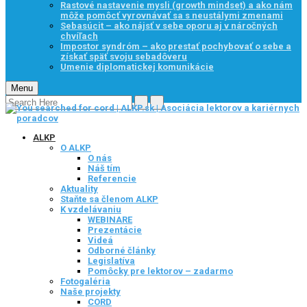
Rastové nastavenie mysli (growth mindset) a ako nám
môže pomôcť vyrovnávať sa s neustálymi zmenami
Sebasúcit – ako nájsť v sebe oporu aj v náročných
chvíľach
Impostor syndróm – ako prestať pochybovať o sebe a
získať späť svoju sebadôveru
Umenie diplomatickej komunikácie
Menu
ALKP
O ALKP
O nás
Náš tím
Referencie
Aktuality
Staňte sa členom ALKP
K vzdelávaniu
WEBINARE
Prezentácie
Videá
Odborné články
Legislatíva
Pomôcky pre lektorov – zadarmo
Fotogaléria
Naše projekty
CORD