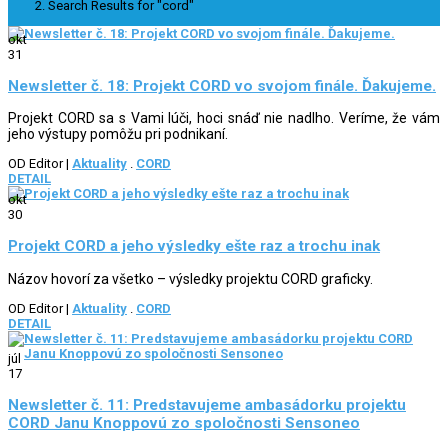
Search Results for "cord"
okt
31
Newsletter č. 18: Projekt CORD vo svojom finále. Ďakujeme.
Projekt CORD sa s Vami lúči, hoci snáď nie nadlho. Veríme, že vám
jeho výstupy pomôžu pri podnikaní.
OD Editor
|
Aktuality
.
CORD
DETAIL
okt
30
Projekt CORD a jeho výsledky ešte raz a trochu inak
Názov hovorí za všetko – výsledky projektu CORD graficky.
OD Editor
|
Aktuality
.
CORD
DETAIL
júl
17
Newsletter č. 11: Predstavujeme ambasádorku projektu
CORD Janu Knoppovú zo spoločnosti Sensoneo