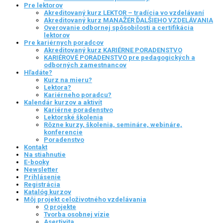
Pre lektorov
Akreditovaný kurz LEKTOR – tradícia vo vzdelávaní
Akreditovaný kurz MANAŽÉR ĎALŠIEHO VZDELÁVANIA
Overovanie odbornej spôsobilosti a certifikácia
lektorov
Pre kariérnych poradcov
Akreditovaný kurz KARIÉRNE PORADENSTVO
KARIÉROVÉ PORADENSTVO pre pedagogických a
odborných zamestnancov
Hľadáte?
Kurz na mieru?
Lektora?
Kariérneho poradcu?
Kalendár kurzov a aktivít
Kariérne poradenstvo
Lektorské školenia
Rôzne kurzy, školenia, semináre, webináre,
konferencie
Poradenstvo
Kontakt
Na stiahnutie
E-booky
Newsletter
Prihlásenie
Registrácia
Katalóg kurzov
Môj projekt celoživotného vzdelávania
O projekte
Tvorba osobnej vízie
Asertivita