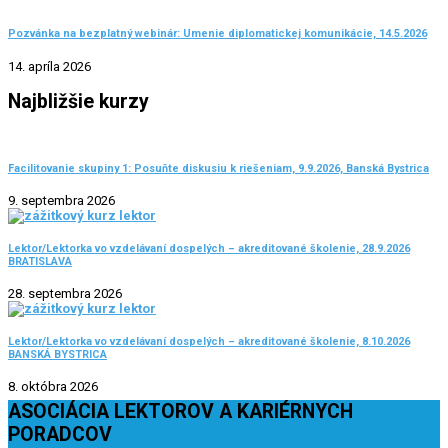
Pozvánka na bezplatný webinár: Umenie diplomatickej komunikácie, 14.5.2026
14. apríla 2026
Najbližšie kurzy
Facilitovanie skupiny 1: Posuňte diskusiu k riešeniam, 9.9.2026, Banská Bystrica
9. septembra 2026
Lektor/Lektorka vo vzdelávaní dospelých – akreditované školenie, 28.9.2026
BRATISLAVA
28. septembra 2026
Lektor/Lektorka vo vzdelávaní dospelých – akreditované školenie, 8.10.2026
BANSKÁ BYSTRICA
8. októbra 2026
ASOCIÁCIA LEKTOROV A KARIÉRNYCH
PORADCOV