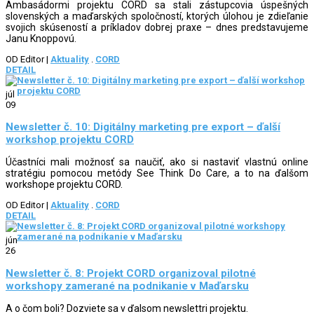
Ambasádormi projektu CORD sa stali zástupcovia úspešných
slovenských a maďarských spoločností, ktorých úlohou je zdieľanie
svojich skúseností a príkladov dobrej praxe – dnes predstavujeme
Janu Knoppovú.
OD Editor
|
Aktuality
.
CORD
DETAIL
júl
09
Newsletter č. 10: Digitálny marketing pre export – ďalší
workshop projektu CORD
Účastníci mali možnosť sa naučiť, ako si nastaviť vlastnú online
stratégiu pomocou metódy See Think Do Care, a to na ďalšom
workshope projektu CORD.
OD Editor
|
Aktuality
.
CORD
DETAIL
jún
26
Newsletter č. 8: Projekt CORD organizoval pilotné
workshopy zamerané na podnikanie v Maďarsku
A o čom boli? Dozviete sa v ďalsom newslettri projektu.