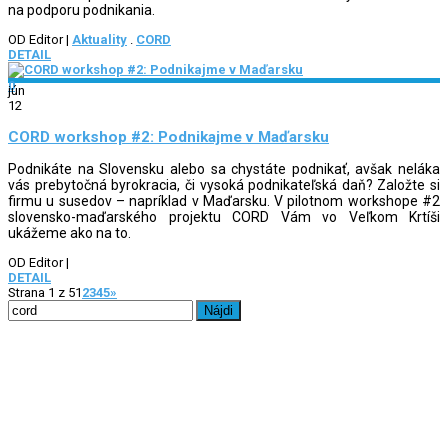
na podporu podnikania.
OD Editor
|
Aktuality
.
CORD
DETAIL
0
jún
12
CORD workshop #2: Podnikajme v Maďarsku
Podnikáte na Slovensku alebo sa chystáte podnikať, avšak neláka
vás prebytočná byrokracia, či vysoká podnikateľská daň? Založte si
firmu u susedov – napríklad v Maďarsku. V pilotnom workshope #2
slovensko-maďarského projektu CORD Vám vo Veľkom Krtíši
ukážeme ako na to.
OD Editor
|
DETAIL
Strana 1 z 5
1
2
3
4
5
»
Hľadať: