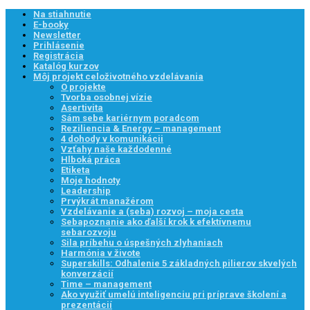
Na stiahnutie
E-booky
Newsletter
Prihlásenie
Registrácia
Katalóg kurzov
Môj projekt celoživotného vzdelávania
O projekte
Tvorba osobnej vízie
Asertivita
Sám sebe kariérnym poradcom
Reziliencia & Energy – management
4 dohody v komunikácii
Vzťahy naše každodenné
Hlboká práca
Etiketa
Moje hodnoty
Leadership
Prvýkrát manažérom
Vzdelávanie a (seba) rozvoj – moja cesta
Sebapoznanie ako ďalší krok k efektívnemu
sebarozvoju
Sila príbehu o úspešných zlyhaniach
Harmónia v živote
Superskills: Odhalenie 5 základných pilierov skvelých
konverzácií
Time – management
Ako využiť umelú inteligenciu pri príprave školení a
prezentácií