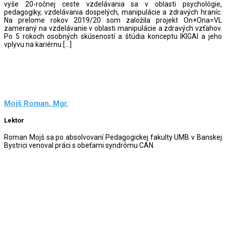
vyše 20-ročnej ceste vzdelávania sa v oblasti psychológie,
pedagogiky, vzdelávania dospelých, manipulácie a zdravých hraníc.
Na prelome rokov 2019/20 som založila projekt On+Ona=VL
zameraný na vzdelávanie v oblasti manipulácie a zdravých vzťahov.
Po 5 rokoch osobných skúseností a štúdia konceptu IKIGAI a jeho
vplyvu na kariérnu […]
Mojš Roman, Mgr.
Lektor
Roman Mojš sa po absolvovaní Pedagogickej fakulty UMB v Banskej
Bystrici venoval práci s obeťami syndrómu CAN.