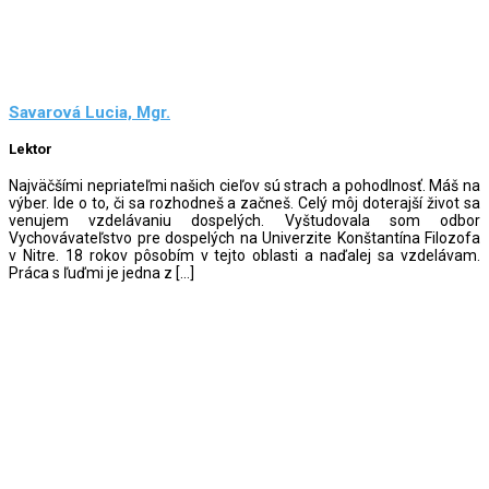
Savarová Lucia, Mgr.
Lektor
Najväčšími nepriateľmi našich cieľov sú strach a pohodlnosť. Máš na
výber. Ide o to, či sa rozhodneš a začneš. Celý môj doterajší život sa
venujem vzdelávaniu dospelých. Vyštudovala som odbor
Vychovávateľstvo pre dospelých na Univerzite Konštantína Filozofa
v Nitre. 18 rokov pôsobím v tejto oblasti a naďalej sa vzdelávam.
Práca s ľuďmi je jedna z […]