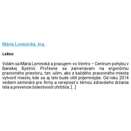
Mária Lomnická, Ing.
Lektor
Volám sa Mária Lomnická a pracujem vo Ventro – Centrum pohybu v
Banskej Bystrici. Profesne sa zameriavam na ergonómiu
pracovného priestoru, tzn. učím, ako z každého pracovného miesta
vytvoriť miesto, kde sa aj telo bude cítiť príjemnejšie. Od roku 2014
vediem semináre pre firmy a verejnosť s témou zdravšieho držania
tela a prevencie bolestivosti chrbtice, […]