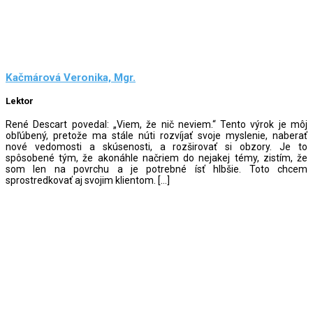
Kačmárová Veronika, Mgr.
Lektor
René Descart povedal: „Viem, že nič neviem.“ Tento výrok je môj
obľúbený, pretože ma stále núti rozvíjať svoje myslenie, naberať
nové vedomosti a skúsenosti, a rozširovať si obzory. Je to
spôsobené tým, že akonáhle načriem do nejakej témy, zistím, že
som len na povrchu a je potrebné ísť hlbšie. Toto chcem
sprostredkovať aj svojim klientom. […]