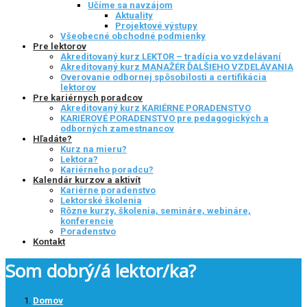
Učíme sa navzájom
Aktuality
Projektové výstupy
Všeobecné obchodné podmienky
Pre lektorov
Akreditovaný kurz LEKTOR – tradícia vo vzdelávaní
Akreditovaný kurz MANAŽÉR ĎALŠIEHO VZDELÁVANIA
Overovanie odbornej spôsobilosti a certifikácia
lektorov
Pre kariérnych poradcov
Akreditovaný kurz KARIÉRNE PORADENSTVO
KARIÉROVÉ PORADENSTVO pre pedagogických a
odborných zamestnancov
Hľadáte?
Kurz na mieru?
Lektora?
Kariérneho poradcu?
Kalendár kurzov a aktivít
Kariérne poradenstvo
Lektorské školenia
Rôzne kurzy, školenia, semináre, webináre,
konferencie
Poradenstvo
Kontakt
Som dobrý/á lektor/ka?
Domov