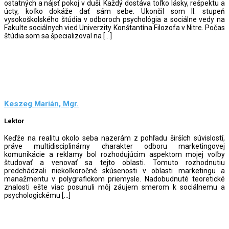
ostatných a nájsť pokoj v duši. Každý dostáva toľko lásky, rešpektu a
úcty, koľko dokáže dať sám sebe. Ukončil som II. stupeň
vysokoškolského štúdia v odboroch psychológia a sociálne vedy na
Fakulte sociálnych vied Univerzity Konštantína Filozofa v Nitre. Počas
štúdia som sa špecializoval na […]
Keszeg Marián, Mgr.
Lektor
Keďže na realitu okolo seba nazerám z pohľadu širších súvislostí,
práve multidisciplinárny charakter odboru marketingovej
komunikácie a reklamy bol rozhodujúcim aspektom mojej voľby
študovať a venovať sa tejto oblasti. Tomuto rozhodnutiu
predchádzali niekoľkoročné skúsenosti v oblasti marketingu a
manažmentu v polygrafickom priemysle. Nadobudnuté teoretické
znalosti ešte viac posunuli môj záujem smerom k sociálnemu a
psychologickému […]