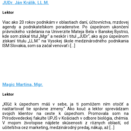
JUDr. Ján Králik, LL.M.
Lektor
Viac ako 20 rokov podnikám v oblastiach daní, účtovníctva, mzdovej
agendy a podnikateľskom poradenstve. Po úspešnom ukončení
právnického vzdelania na Univerzite Mateja Bela v Banskej Bystrici,
kde som získal titul „Mgr“ a neskôr i titul „JUDr“, ako aj po úspešnom
získaní titulu „LL.M.“ na Vysokej škole medzinárodného podnikania
ISM Slovakia, som sa začal venovať i […]
Magic Martina, Mgr.
Lektor
„Kľúč k úspechom máš v sebe, ja ti pomôžem ním otočiť a
naštartovať tie správne zmeny.“ Ako kouč a lektor sprevádzam
svojich klientov na ceste k úspechom. Promovala som na
Prírodovedeckej fakulte UPJŠ v Košiciach v odbore biológia, chémia.
V mojom životopise nájdete skúsenosti z rôznych oblastí, od
učiteľstva cez marketing, medzinárodný predaj, nákup, až […]