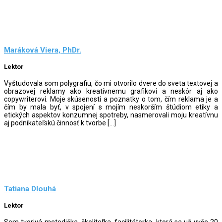
Maráková Viera, PhDr.
Lektor
Vyštudovala som polygrafiu, čo mi otvorilo dvere do sveta textovej a
obrazovej reklamy ako kreatívnemu grafikovi a neskôr aj ako
copywriterovi. Moje skúsenosti a poznatky o tom, čím reklama je a
čím by mala byť, v spojení s mojím neskorším štúdiom etiky a
etických aspektov konzumnej spotreby, nasmerovali moju kreatívnu
aj podnikateľskú činnosť k tvorbe […]
Tatiana Dlouhá
Lektor
Som tvorivá metodička, školiteľka, facilitátorka, ktorá sa už vyše 20