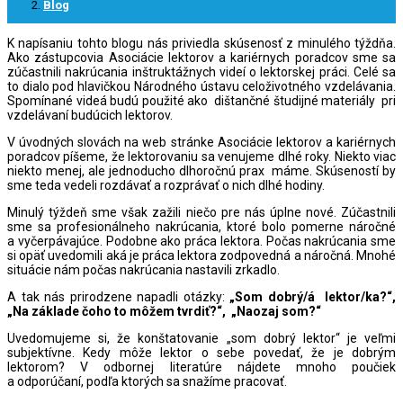
Blog
K napísaniu tohto blogu nás priviedla skúsenosť z minulého týždňa.
Ako zástupcovia Asociácie lektorov a kariérnych poradcov sme sa
zúčastnili nakrúcania inštruktážnych videí o lektorskej práci. Celé sa
to dialo pod hlavičkou Národného ústavu celoživotného vzdelávania.
Spomínané videá budú použité ako dištančné študijné materiály pri
vzdelávaní budúcich lektorov.
V úvodných slovách na web stránke Asociácie lektorov a kariérnych
poradcov píšeme, že lektorovaniu sa venujeme dlhé roky. Niekto viac
niekto menej, ale jednoducho dlhoročnú prax máme. Skúseností by
sme teda vedeli rozdávať a rozprávať o nich dlhé hodiny.
Minulý týždeň sme však zažili niečo pre nás úplne nové. Zúčastnili
sme sa profesionálneho nakrúcania, ktoré bolo pomerne náročné
a vyčerpávajúce. Podobne ako práca lektora. Počas nakrúcania sme
si opäť uvedomili aká je práca lektora zodpovedná a náročná. Mnohé
situácie nám počas nakrúcania nastavili zrkadlo.
A tak nás prirodzene napadli otázky:
„Som dobrý/á lektor/ka?“,
„Na základe čoho to môžem tvrdiť?“, „Naozaj som?“
Uvedomujeme si, že konštatovanie „som dobrý lektor“ je veľmi
subjektívne. Kedy môže lektor o sebe povedať, že je dobrým
lektorom? V odbornej literatúre nájdete mnoho poučiek
a odporúčaní, podľa ktorých sa snažíme pracovať.