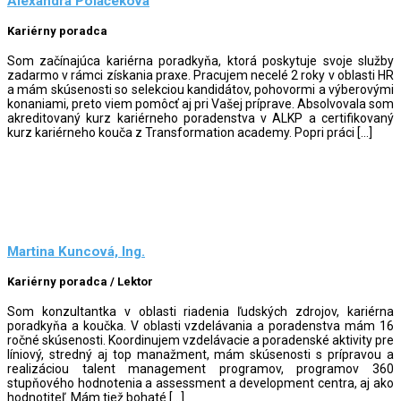
Alexandra Polačeková
Kariérny poradca
Som začínajúca kariérna poradkyňa, ktorá poskytuje svoje služby
zadarmo v rámci získania praxe. Pracujem necelé 2 roky v oblasti HR
a mám skúsenosti so selekciou kandidátov, pohovormi a výberovými
konaniami, preto viem pomôcť aj pri Vašej príprave. Absolvovala som
akreditovaný kurz kariérneho poradenstva v ALKP a certifikovaný
kurz kariérneho kouča z Transformation academy. Popri práci […]
Martina Kuncová, Ing.
Kariérny poradca / Lektor
Som konzultantka v oblasti riadenia ľudských zdrojov, kariérna
poradkyňa a koučka. V oblasti vzdelávania a poradenstva mám 16
ročné skúsenosti. Koordinujem vzdelávacie a poradenské aktivity pre
líniový, stredný aj top manažment, mám skúsenosti s prípravou a
realizáciou talent management programov, programov 360
stupňového hodnotenia a assessment a development centra, aj ako
hodnotiteľ. Mám tiež bohaté […]