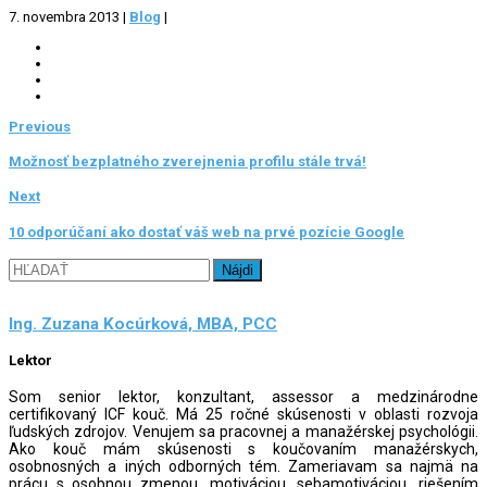
7. novembra 2013
|
Blog
|
Previous
Možnosť bezplatného zverejnenia profilu stále trvá!
Next
10 odporúčaní ako dostať váš web na prvé pozície Google
Hľadať:
Ing. Zuzana Kocúrková, MBA, PCC
Lektor
Som senior lektor, konzultant, assessor a medzinárodne
certifikovaný ICF kouč. Má 25 ročné skúsenosti v oblasti rozvoja
ľudských zdrojov. Venujem sa pracovnej a manažérskej psychológii.
Ako kouč mám skúsenosti s koučovaním manažérskych,
osobnosných a in‎‎‎ých odborných tém. Zameriavam sa najmä na
prácu s osobnou zmenou, motiváciou, sebamotiváciou, riešením