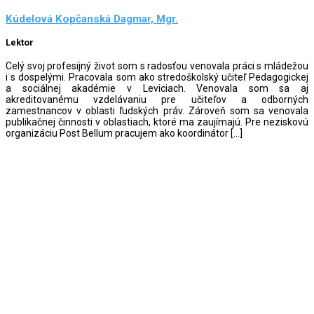
Kúdelová Kopčanská Dagmar, Mgr.
Lektor
Celý svoj profesijný život som s radosťou venovala práci s mládežou
i s dospelými. Pracovala som ako stredoškolský učiteľ Pedagogickej
a sociálnej akadémie v Leviciach. Venovala som sa aj
akreditovanému vzdelávaniu pre učiteľov a odborných
zamestnancov v oblasti ľudských práv. Zároveň som sa venovala
publikačnej činnosti v oblastiach, ktoré ma zaujímajú. Pre neziskovú
organizáciu Post Bellum pracujem ako koordinátor […]