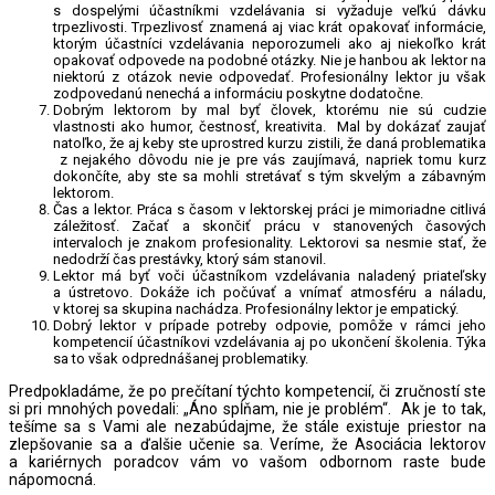
s dospelými účastníkmi vzdelávania si vyžaduje veľkú dávku
trpezlivosti. Trpezlivosť znamená aj viac krát opakovať informácie,
ktorým účastníci vzdelávania neporozumeli ako aj niekoľko krát
opakovať odpovede na podobné otázky. Nie je hanbou ak lektor na
niektorú z otázok nevie odpovedať. Profesionálny lektor ju však
zodpovedanú nenechá a informáciu poskytne dodatočne.
Dobrým lektorom by mal byť človek, ktorému nie sú cudzie
vlastnosti ako humor, čestnosť, kreativita. Mal by dokázať zaujať
natoľko, že aj keby ste uprostred kurzu zistili, že daná problematika
z nejakého dôvodu nie je pre vás zaujímavá, napriek tomu kurz
dokončíte, aby ste sa mohli stretávať s tým skvelým a zábavným
lektorom.
Čas a lektor. Práca s časom v lektorskej práci je mimoriadne citlivá
záležitosť. Začať a skončiť prácu v stanovených časových
intervaloch je znakom profesionality. Lektorovi sa nesmie stať, že
nedodrží čas prestávky, ktorý sám stanovil.
Lektor má byť voči účastníkom vzdelávania naladený priateľsky
a ústretovo. Dokáže ich počúvať a vnímať atmosféru a náladu,
v ktorej sa skupina nachádza. Profesionálny lektor je empatický.
Dobrý lektor v prípade potreby odpovie, pomôže v rámci jeho
kompetencií účastníkovi vzdelávania aj po ukončení školenia. Týka
sa to však odprednášanej problematiky.
Predpokladáme, že po prečítaní týchto kompetencií, či zručností ste
si pri mnohých povedali: „Áno spĺňam, nie je problém“. Ak je to tak,
tešíme sa s Vami ale nezabúdajme, že stále existuje priestor na
zlepšovanie sa a ďalšie učenie sa. Veríme, že Asociácia lektorov
a kariérnych poradcov vám vo vašom odbornom raste bude
nápomocná.