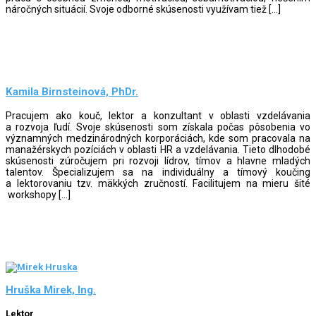
náročných situácií. Svoje odborné skúsenosti využívam tiež […]
Kamila Birnsteinová, PhDr.
Pracujem ako kouč, lektor a konzultant v oblasti vzdelávania
a rozvoja ľudí. Svoje skúsenosti som získala počas pôsobenia vo
významných medzinárodných korporáciách, kde som pracovala na
manažérskych pozíciách v oblasti HR a vzdelávania. Tieto dlhodobé
skúsenosti zúročujem pri rozvoji lídrov, tímov a hlavne mladých
talentov. Špecializujem sa na individuálny a tímový koučing
a lektorovaniu tzv. mäkkých zručností. Facilitujem na mieru šité
workshopy […]
Hruška Mirek, Ing.
Lektor