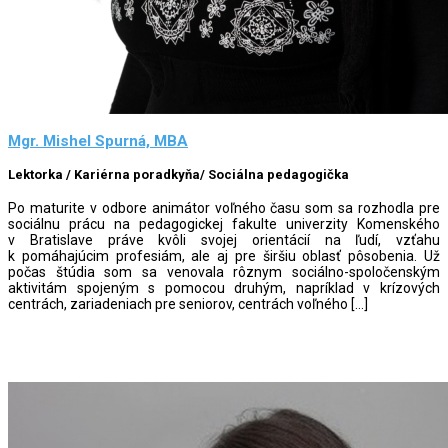
Mgr. Mishel Spurná, MBA
Lektorka / Kariérna poradkyňa/ Sociálna pedagogička
Po maturite v odbore animátor voľného času som sa rozhodla pre
sociálnu prácu na pedagogickej fakulte univerzity Komenského
v Bratislave práve kvôli svojej orientácií na ľudí, vzťahu
k pomáhajúcim profesiám, ale aj pre širšiu oblasť pôsobenia. Už
počas štúdia som sa venovala rôznym sociálno-spoločenským
aktivitám spojeným s pomocou druhým, napríklad v krízových
centrách, zariadeniach pre seniorov, centrách voľného […]