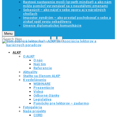
Rastové nastavenie mysli (growth mindset) a ako nám
môže pomôcť vyrovnávať sa s neustálymi zmenami
Sebasúcit – ako nájsť v sebe oporu aj v náročných
chvíľach
Impostor syndróm – ako prestať pochybovať o sebe a
získať späť svoju sebadôveru
Umenie diplomatickej komunikácie
Menu
ALKP
O ALKP
O nás
Náš tím
Referencie
Aktuality
Staňte sa členom ALKP
K vzdelávaniu
WEBINARE
Prezentácie
Videá
Odborné články
Legislatíva
Pomôcky pre lektorov – zadarmo
Fotogaléria
Naše projekty
CORD