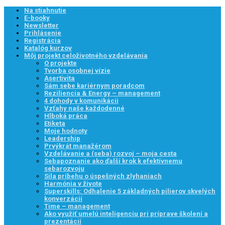
Na stiahnutie
E-booky
Newsletter
Prihlásenie
Registrácia
Katalóg kurzov
Môj projekt celoživotného vzdelávania
O projekte
Tvorba osobnej vízie
Asertivita
Sám sebe kariérnym poradcom
Reziliencia & Energy – management
4 dohody v komunikácii
Vzťahy naše každodenné
Hlboká práca
Etiketa
Moje hodnoty
Leadership
Prvýkrát manažérom
Vzdelávanie a (seba) rozvoj – moja cesta
Sebapoznanie ako ďalší krok k efektívnemu
sebarozvoju
Sila príbehu o úspešných zlyhaniach
Harmónia v živote
Superskills: Odhalenie 5 základných pilierov skvelých
konverzácií
Time – management
Ako využiť umelú inteligenciu pri príprave školení a
prezentácií