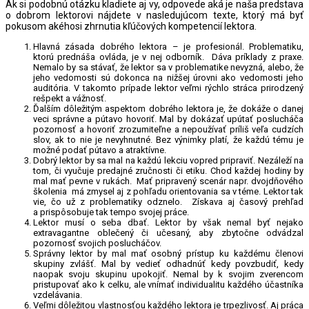
Ak si podobnú otázku kladiete aj vy, odpovede aká je naša predstava
o dobrom lektorovi nájdete v nasledujúcom texte, ktorý má byť
pokusom akéhosi zhrnutia kľúčových kompetencií lektora.
Hlavná zásada dobrého lektora – je profesionál. Problematiku,
ktorú prednáša ovláda, je v nej odborník. Dáva príklady z praxe.
Nemalo by sa stávať, že lektor sa v problematike nevyzná, alebo, že
jeho vedomosti sú dokonca na nižšej úrovni ako vedomosti jeho
auditória. V takomto prípade lektor veľmi rýchlo stráca prirodzený
rešpekt a vážnosť.
Ďalším dôležitým aspektom dobrého lektora je, že dokáže o danej
veci správne a pútavo hovoriť. Mal by dokázať upútať poslucháča
pozornosť a hovoriť zrozumiteľne a nepoužívať príliš veľa cudzích
slov, ak to nie je nevyhnutné. Bez výnimky platí, že každú tému je
možné podať pútavo a atraktívne.
Dobrý lektor by sa mal na každú lekciu vopred pripraviť. Nezáleží na
tom, či vyučuje predajné zručnosti či etiku. Chod každej hodiny by
mal mať pevne v rukách. Mať pripravený scenár napr. dvojdňového
školenia má zmysel aj z pohľadu orientovania sa v téme. Lektor tak
vie, čo už z problematiky odznelo. Získava aj časový prehľad
a prispôsobuje tak tempo svojej práce.
Lektor musí o seba dbať. Lektor by však nemal byť nejako
extravagantne oblečený či učesaný, aby zbytočne odvádzal
pozornosť svojich poslucháčov.
Správny lektor by mal mať osobný prístup ku každému členovi
skupiny zvlášť. Mal by vedieť odhadnúť kedy povzbudiť, kedy
naopak svoju skupinu upokojiť. Nemal by k svojim zverencom
pristupovať ako k celku, ale vnímať individualitu každého účastníka
vzdelávania.
Veľmi dôležitou vlastnosťou každého lektora je trpezlivosť. Aj práca