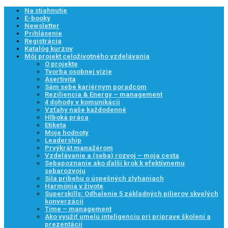
Na stiahnutie
E-booky
Newsletter
Prihlásenie
Registrácia
Katalóg kurzov
Môj projekt celoživotného vzdelávania
O projekte
Tvorba osobnej vízie
Asertivita
Sám sebe kariérnym poradcom
Reziliencia & Energy – management
4 dohody v komunikácii
Vzťahy naše každodenné
Hlboká práca
Etiketa
Moje hodnoty
Leadership
Prvýkrát manažérom
Vzdelávanie a (seba) rozvoj – moja cesta
Sebapoznanie ako ďalší krok k efektívnemu
sebarozvoju
Sila príbehu o úspešných zlyhaniach
Harmónia v živote
Superskills: Odhalenie 5 základných pilierov skvelých
konverzácií
Time – management
Ako využiť umelú inteligenciu pri príprave školení a
prezentácií