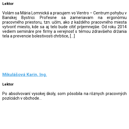
Lektor
Volám sa Mária Lomnická a pracujem vo Ventro – Centrum pohybu v
Banskej Bystrici. Profesne sa zameriavam na ergonómiu
pracovného priestoru, tzn. učím, ako z každého pracovného miesta
vytvoriť miesto, kde sa aj telo bude cítiť príjemnejšie. Od roku 2014
vediem semináre pre firmy a verejnosť s témou zdravšieho držania
tela a prevencie bolestivosti chrbtice, […]
Mikulášová Karin, Ing.
Lektor
Po absolvovaní vysokej školy, som pôsobila na rôznych pracovných
pozíciách v obchode...