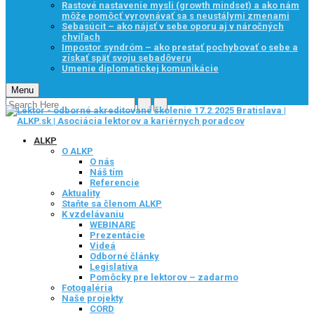
Rastové nastavenie mysli (growth mindset) a ako nám
môže pomôcť vyrovnávať sa s neustálymi zmenami
Sebasúcit – ako nájsť v sebe oporu aj v náročných
chvíľach
Impostor syndróm – ako prestať pochybovať o sebe a
získať späť svoju sebadôveru
Umenie diplomatickej komunikácie
Menu
ALKP
O ALKP
O nás
Náš tím
Referencie
Aktuality
Staňte sa členom ALKP
K vzdelávaniu
WEBINARE
Prezentácie
Videá
Odborné články
Legislatíva
Pomôcky pre lektorov – zadarmo
Fotogaléria
Naše projekty
CORD