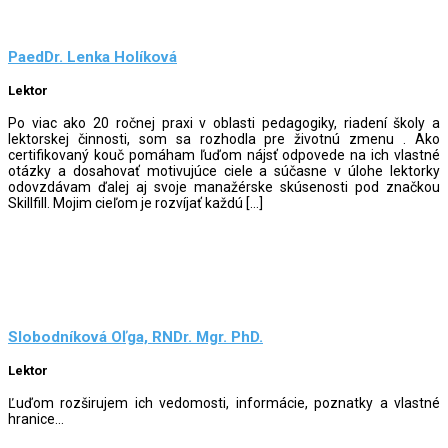
PaedDr. Lenka Holíková
Lektor
Po viac ako 20 ročnej praxi v oblasti pedagogiky, riadení školy a
lektorskej činnosti, som sa rozhodla pre životnú zmenu . Ako
certifikovaný kouč pomáham ľuďom nájsť odpovede na ich vlastné
otázky a dosahovať motivujúce ciele a súčasne v úlohe lektorky
odovzdávam ďalej aj svoje manažérske skúsenosti pod značkou
Skillfill. Mojim cieľom je rozvíjať každú […]
Slobodníková Oľga, RNDr. Mgr. PhD.
Lektor
Ľuďom rozširujem ich vedomosti, informácie, poznatky a vlastné
hranice...