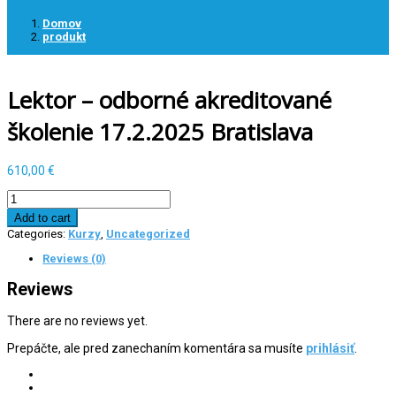
Domov
produkt
Lektor – odborné akreditované
školenie 17.2.2025 Bratislava
610,00
€
Lektor
-
Add to cart
odborné
Categories:
Kurzy
,
Uncategorized
akreditované
školenie
Reviews (0)
17.2.2025
Bratislava
Reviews
quantity
There are no reviews yet.
Prepáčte, ale pred zanechaním komentára sa musíte
prihlásiť
.