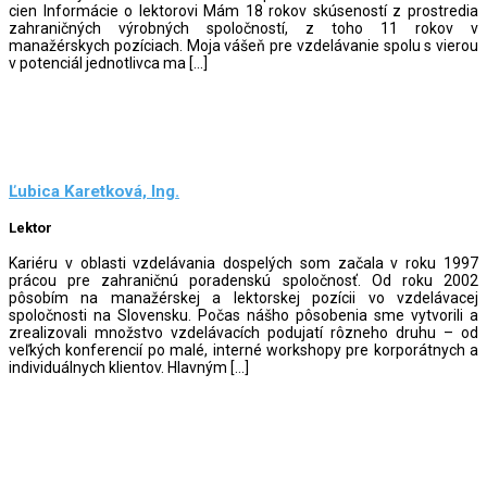
cien Informácie o lektorovi Mám 18 rokov skúseností z prostredia
zahraničných výrobných spoločností, z toho 11 rokov v
manažérskych pozíciach. Moja vášeň pre vzdelávanie spolu s vierou
v potenciál jednotlivca ma […]
Ľubica Karetková, Ing.
Lektor
Kariéru v oblasti vzdelávania dospelých som začala v roku 1997
prácou pre zahraničnú poradenskú spoločnosť. Od roku 2002
pôsobím na manažérskej a lektorskej pozícii vo vzdelávacej
spoločnosti na Slovensku. Počas nášho pôsobenia sme vytvorili a
zrealizovali množstvo vzdelávacích podujatí rôzneho druhu – od
veľkých konferencií po malé, interné workshopy pre korporátnych a
individuálnych klientov. Hlavným […]