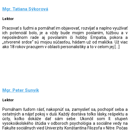
Mgr. Tatiana Sýkorová
Lektor
Pracovať s ľuďmi a pomáhať im objavovať, rozvíjať a naplno využívať
ich potenciál bolo, je a vždy bude mojim poslaním, túžbou a v
neposlednom rade aj povolaním či hobby. Empatia, pokora a
„otvorené srdce“ sú mojou súčasťou, hádam už od malička. Už viac
ako 18 rokov pracujem v oblasti personalistiky a to v celom jej […]
Mgr. Peter Sunyík
Lektor
Pomáham ľuďom rásť, nakopnúť sa, zamyslieť sa, pochopiť seba a
ostatných a nájsť pokoj v duši. Každý dostáva toľko lásky, rešpektu a
úcty, koľko dokáže dať sám sebe. Ukončil som II. stupeň
vysokoškolského štúdia v odboroch psychológia a sociálne vedy na
Fakulte sociálnych vied Univerzity Konštantína Filozofa v Nitre. Počas