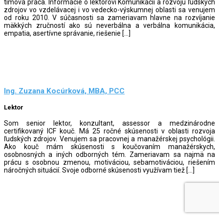
tímová práca. Informácie o lektorovi Komunikácii a rozvoju ľudských
zdrojov vo vzdelávacej i vo vedecko-výskumnej oblasti sa venujem
od roku 2010. V súčasnosti sa zameriavam hlavne na rozvíjanie
mäkkých zručností ako sú neverbálna a verbálna komunikácia,
empatia, asertívne správanie, riešenie […]
Ing. Zuzana Kocúrková, MBA, PCC
Lektor
Som senior lektor, konzultant, assessor a medzinárodne
certifikovaný ICF kouč. Má 25 ročné skúsenosti v oblasti rozvoja
ľudských zdrojov. Venujem sa pracovnej a manažérskej psychológii.
Ako kouč mám skúsenosti s koučovaním manažérskych,
osobnosných a in‎‎‎ých odborných tém. Zameriavam sa najmä na
prácu s osobnou zmenou, motiváciou, sebamotiváciou, riešením
náročných situácií. Svoje odborné skúsenosti využívam tiež […]