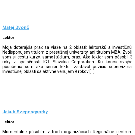
Matej Dvonč
Lektor
Moja doterajšia prax sa viaže na 2 oblasti: lektorskú a investičnú.
Nedisponujem titulom z prestížnej univerzity, ani titulom MBA. Zvolil
som si cestu kurzy, samoštúdium, prax. Ako lektor som pôsobil 3
roky v spoločnosti IGT Slovakia Corporation. Ku koncu svojho
pôsobenia som ako senior lektor zastával pozíciu supervízora.
Investičnej oblasti sa aktívne venujem 9 rokov […]
Jakub Szepesgyorky
Lektor
Momentálne pôsobím v troch organizáciách Regionálne centrum