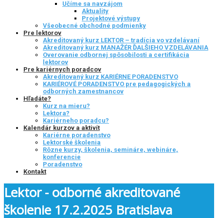
Učíme sa navzájom
Aktuality
Projektové výstupy
Všeobecné obchodné podmienky
Pre lektorov
Akreditovaný kurz LEKTOR – tradícia vo vzdelávaní
Akreditovaný kurz MANAŽÉR ĎALŠIEHO VZDELÁVANIA
Overovanie odbornej spôsobilosti a certifikácia
lektorov
Pre kariérnych poradcov
Akreditovaný kurz KARIÉRNE PORADENSTVO
KARIÉROVÉ PORADENSTVO pre pedagogických a
odborných zamestnancov
Hľadáte?
Kurz na mieru?
Lektora?
Kariérneho poradcu?
Kalendár kurzov a aktivít
Kariérne poradenstvo
Lektorské školenia
Rôzne kurzy, školenia, semináre, webináre,
konferencie
Poradenstvo
Kontakt
Lektor - odborné akreditované
školenie 17.2.2025 Bratislava