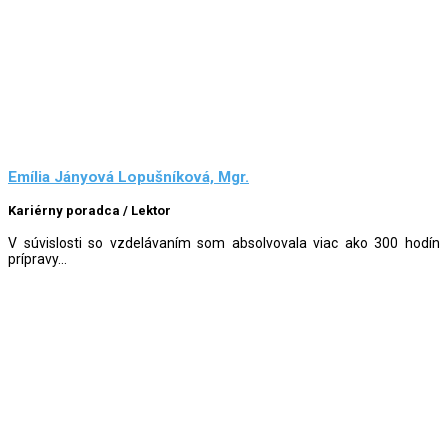
Emília Jányová Lopušníková, Mgr.
Kariérny poradca / Lektor
V súvislosti so vzdelávaním som absolvovala viac ako 300 hodín
prípravy...