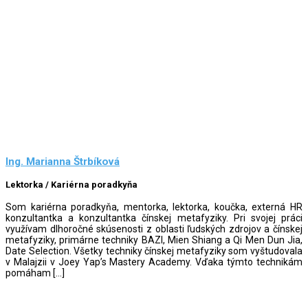
Ing. Marianna Štrbíková
Lektorka / Kariérna poradkyňa
Som kariérna poradkyňa, mentorka, lektorka, koučka, externá HR
konzultantka a konzultantka čínskej metafyziky. Pri svojej práci
využívam dlhoročné skúsenosti z oblasti ľudských zdrojov a čínskej
metafyziky, primárne techniky BAZI, Mien Shiang a Qi Men Dun Jia,
Date Selection. Všetky techniky čínskej metafyziky som vyštudovala
v Malajzii v Joey Yap’s Mastery Academy. Vďaka týmto technikám
pomáham […]