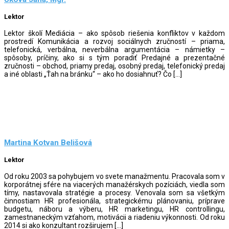
Lektor
Lektor školí Mediácia – ako spôsob riešenia konfliktov v každom
prostredí Komunikácia a rozvoj sociálnych zručností – priama,
telefonická, verbálna, neverbálna argumentácia – námietky –
spôsoby, príčiny, ako si s tým poradiť Predajné a prezentačné
zručnosti – obchod, priamy predaj, osobný predaj, telefonický predaj
a iné oblasti „Ťah na bránku“ – ako ho dosiahnuť? Čo […]
Martina Kotvan Belišová
Lektor
Od roku 2003 sa pohybujem vo svete manažmentu. Pracovala som v
korporátnej sfére na viacerých manažérskych pozíciách, viedla som
tímy, nastavovala stratégie a procesy. Venovala som sa všetkým
činnostiam HR profesionála, strategickému plánovaniu, príprave
budgetu, náboru a výberu, HR marketingu, HR controllingu,
zamestnaneckým vzťahom, motivácii a riadeniu výkonnosti. Od roku
2014 si ako konzultant rozširujem […]