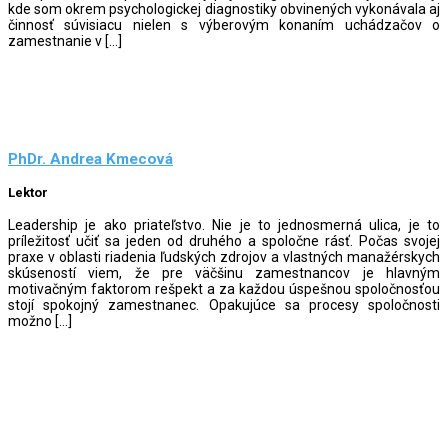
kde som okrem psychologickej diagnostiky obvinených vykonávala aj
činnosť súvisiacu nielen s výberovým konaním uchádzačov o
zamestnanie v […]
PhDr. Andrea Kmecová
Lektor
Leadership je ako priateľstvo. Nie je to jednosmerná ulica, je to
príležitosť učiť sa jeden od druhého a spoločne rásť. Počas svojej
praxe v oblasti riadenia ľudských zdrojov a vlastných manažérskych
skúseností viem, že pre väčšinu zamestnancov je hlavným
motivačným faktorom rešpekt a za každou úspešnou spoločnosťou
stojí spokojný zamestnanec. Opakujúce sa procesy spoločnosti
možno […]