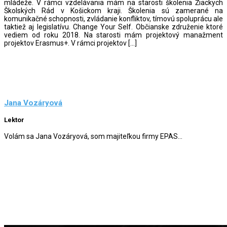
mládeže. V rámci vzdelávania mám na starosti školenia Žiackych
Školských Rád v Košickom kraji. Školenia sú zamerané na
komunikačné schopnosti, zvládanie konfliktov, tímovú spoluprácu ale
taktiež aj legislatívu. Change Your Self. Občianske združenie ktoré
vediem od roku 2018. Na starosti mám projektový manažment
projektov Erasmus+. V rámci projektov […]
Jana Vozáryová
Lektor
Volám sa Jana Vozáryová, som majiteľkou firmy EPAS...