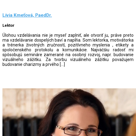
Lívia Kmeťová, PaedDr.
Lektor
Úlohou vzdelávania nie je myseľ zaplniť, ale otvoriť ju, práve preto
ma vzdelávanie dospelých baví a napĺňa. Som lektorka, motivátorka
a trénerka životných zručností, pozitívneho myslenia , etikety a
spoločenského protokolu a komunikácie. Najväčšiu radosť mi
spôsobujú semináre zamerané na osobný rozvoj, napr. budovanie
vizuálneho zážitku. Za tvorbu vizuálneho zážitku považujem
budovanie charizmy a prvého […]