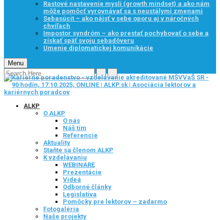
Rastové nastavenie mysli (growth mindset) a ako nám
môže pomôcť vyrovnávať sa s neustálymi zmenami
Sebasúcit – ako nájsť v sebe oporu aj v náročných
chvíľach
Impostor syndróm – ako prestať pochybovať o sebe a
získať späť svoju sebadôveru
Umenie diplomatickej komunikácie
Menu
ALKP
O ALKP
O nás
Náš tím
Referencie
Aktuality
Staňte sa členom ALKP
K vzdelávaniu
WEBINARE
Prezentácie
Videá
Odborné články
Legislatíva
Pomôcky pre lektorov – zadarmo
Fotogaléria
Naše projekty