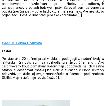
a sociálnej akadémie v Leviciach. Venovala som sa aj
akreditovanému vzdelávaniu pre učiteľov a odborných
zamestnancov v oblasti ľudských práv. Zároveň som sa venovala
publikačnej činnosti v oblastiach, ktoré ma zaujímajú. Pre neziskovú
organizáciu Post Bellum pracujem ako koordinátor […]
PaedDr. Lenka Holíková
Lektor
Po viac ako 20 ročnej praxi v oblasti pedagogiky, riadení školy a
lektorskej činnosti, som sa rozhodla pre životnú zmenu . Ako
certifikovaný kouč pomáham ľuďom nájsť odpovede na ich vlastné
otázky a dosahovať motivujúce ciele a súčasne v úlohe lektorky
odovzdávam ďalej aj svoje manažérske skúsenosti pod značkou
Skillfill. Mojim cieľom je rozvíjať každú […]