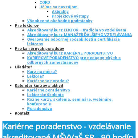
CORD
Učíme sa navzájom
Aktuality
Projektové výstupy
Všeobecné obchodné podmienky
Pre lektorov
Akreditovaný kurz LEKTOR – tradícia vo vzdelávaní
Akreditovaný kurz MANAŽÉR ĎALŠIEHO VZDELÁVANIA
Overovanie odbornej spôsobilosti a certifikácia
lektorov
Pre kariérnych poradcov
Akreditovaný kurz KARIÉRNE PORADENSTVO
KARIÉROVÉ PORADENSTVO pre pedagogických a
odborných zamestnancov
Hľadáte?
Kurz na mieru?
Lektora?
Kariérneho poradcu?
Kalendár kurzov a aktivít
Kariérne poradenstvo
Lektorské školenia
Rôzne kurzy, školenia, semináre, webináre,
konferencie
Poradenstvo
Kontakt
Kariérne poradenstvo - vzdelávanie
akreditované MŠVVaŠ SR - 90 hodín,