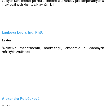
veľkých konferencií po malé, interné workshopy pre korporátnych a
individuálnych klientov. Hlavným […]
Lauková Lucia, Ing. PhD.
Lektor
Školiteľka manažmentu, marketingu, ekonómie a vybraných
mäkkých zručností.
Alexandra Polačeková