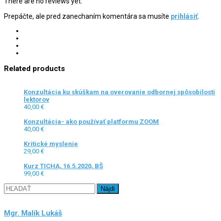
There are no reviews yet.
17.10.2025,
ONLINE
Prepáčte, ale pred zanechaním komentára sa musíte
prihlásiť
.
quantity
Related products
Konzultácia ku skúškam na overovanie odbornej spôsobilosti
lektorov
40,00
€
Konzultácia- ako používať platformu ZOOM
40,00
€
Kritické myslenie
29,00
€
Kurz TICHA, 16.5.2020, BŠ
99,00
€
Hľadať:
Mgr. Malík Lukáš