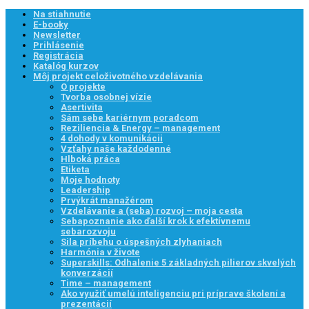
Na stiahnutie
E-booky
Newsletter
Prihlásenie
Registrácia
Katalóg kurzov
Môj projekt celoživotného vzdelávania
O projekte
Tvorba osobnej vízie
Asertivita
Sám sebe kariérnym poradcom
Reziliencia & Energy – management
4 dohody v komunikácii
Vzťahy naše každodenné
Hlboká práca
Etiketa
Moje hodnoty
Leadership
Prvýkrát manažérom
Vzdelávanie a (seba) rozvoj – moja cesta
Sebapoznanie ako ďalší krok k efektívnemu
sebarozvoju
Sila príbehu o úspešných zlyhaniach
Harmónia v živote
Superskills: Odhalenie 5 základných pilierov skvelých
konverzácií
Time – management
Ako využiť umelú inteligenciu pri príprave školení a
prezentácií