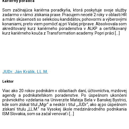
Kariérny poradca
Som začínajúca kariérna poradkyňa, ktorá poskytuje svoje služby
zadarmo v rámci získania praxe. Pracujem necelé 2 roky v oblasti HR
a mám skúsenosti so selekciou kandidátov, pohovormi a výberovými
konaniami, preto viem pomôcť aj pri Vašej príprave. Absolvovala som
akreditovaný kurz kariérneho poradenstva v ALKP a certifikovaný
kurz kariérneho kouča z Transformation academy. Popri práci […]
JUDr. Ján Králik, LL.M.
Lektor
Viac ako 20 rokov podnikám v oblastiach daní, účtovníctva, mzdovej
agendy a podnikateľskom poradenstve. Po úspešnom ukončení
právnického vzdelania na Univerzite Mateja Bela v Banskej Bystrici,
kde som získal titul „Mgr“ a neskôr i titul „JUDr“, ako aj po úspešnom
získaní titulu „LL.M.“ na Vysokej škole medzinárodného podnikania
ISM Slovakia, som sa začal venovať i […]