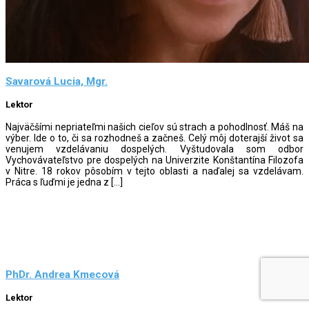
Savarová Lucia, Mgr.
Lektor
Najväčšími nepriateľmi našich cieľov sú strach a pohodlnosť. Máš na
výber. Ide o to, či sa rozhodneš a začneš. Celý môj doterajší život sa
venujem vzdelávaniu dospelých. Vyštudovala som odbor
Vychovávateľstvo pre dospelých na Univerzite Konštantína Filozofa
v Nitre. 18 rokov pôsobím v tejto oblasti a naďalej sa vzdelávam.
Práca s ľuďmi je jedna z […]
PhDr. Andrea Kmecová
Lektor