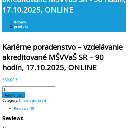
17.10.2025, ONLINE
Domov
produkt
Kariérne poradenstvo – vzdelávanie
akreditované MŠVVaŠ SR – 90
hodín, 17.10.2025, ONLINE
560,00
€
Kariérne
poradenstvo
Add to cart
-
Category:
Uncategorized
vzdelávanie
akreditované
Reviews (0)
MŠVVaŠ
SR
Reviews
-
90
hodín,