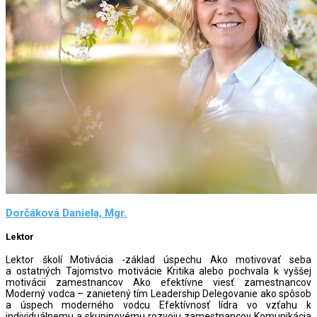
Dorčáková Daniela, Mgr.
Lektor
Lektor školí Motivácia -základ úspechu Ako motivovať seba
a ostatných Tajomstvo motivácie Kritika alebo pochvala k vyššej
motivácii zamestnancov Ako efektívne viesť zamestnancov
Moderný vodca – zanietený tím Leadership Delegovanie ako spôsob
a úspech moderného vodcu Efektívnosť lídra vo vzťahu k
individuálnemu a skupinovému rozvoju zamestnancov Komunikácia