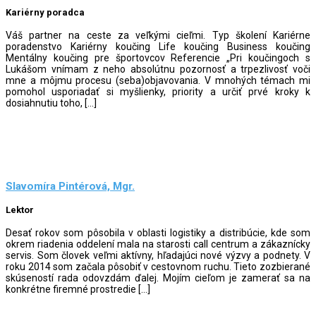
Kariérny poradca
Váš partner na ceste za veľkými cieľmi. Typ školení Kariérne
poradenstvo Kariérny koučing Life koučing Business koučing
Mentálny koučing pre športovcov Referencie „Pri koučingoch s
Lukášom vnímam z neho absolútnu pozornosť a trpezlivosť voči
mne a môjmu procesu (seba)objavovania. V mnohých témach mi
pomohol usporiadať si myšlienky, priority a určiť prvé kroky k
dosiahnutiu toho, […]
Slavomíra Pintérová, Mgr.
Lektor
Desať rokov som pôsobila v oblasti logistiky a distribúcie, kde som
okrem riadenia oddelení mala na starosti call centrum a zákaznícky
servis. Som človek veľmi aktívny, hľadajúci nové výzvy a podnety. V
roku 2014 som začala pôsobiť v cestovnom ruchu. Tieto zozbierané
skúseností rada odovzdám ďalej. Mojím cieľom je zamerať sa na
konkrétne firemné prostredie […]