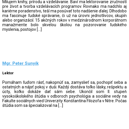
Milujem knihy, prírodu a vzdelávanie. Baví ma lektorovanie zručností
pre život a tvorba vzdelávacích programov. Rovnako ma nadchlo aj
kariérne poradenstvo, teší ma posúvať toto nadšenie ďalej. Dlhodobo
ma fascinuje ľudské správanie, či už na úrovni jednotlivcov, skupín
alebo organizácií. 15 akčných rokov v medzinárodnom korporátnom
manažmente bolo skvelou školou na pozorovanie ľudského
myslenia, postojov […]
Mgr. Peter Sunyík
Lektor
Pomáham ľuďom rásť, nakopnúť sa, zamyslieť sa, pochopiť seba a
ostatných a nájsť pokoj v duši. Každý dostáva toľko lásky, rešpektu a
úcty, koľko dokáže dať sám sebe. Ukončil som II. stupeň
vysokoškolského štúdia v odboroch psychológia a sociálne vedy na
Fakulte sociálnych vied Univerzity Konštantína Filozofa v Nitre. Počas
štúdia som sa špecializoval na […]