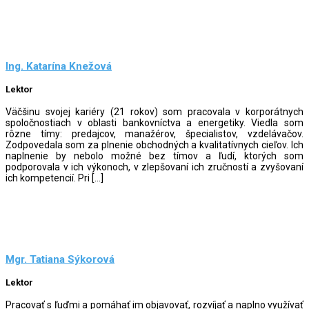
Ing. Katarína Knežová
Lektor
Väčšinu svojej kariéry (21 rokov) som pracovala v korporátnych
spoločnostiach v oblasti bankovníctva a energetiky. Viedla som
rôzne tímy: predajcov, manažérov, špecialistov, vzdelávačov.
Zodpovedala som za plnenie obchodných a kvalitatívnych cieľov. Ich
naplnenie by nebolo možné bez tímov a ľudí, ktorých som
podporovala v ich výkonoch, v zlepšovaní ich zručností a zvyšovaní
ich kompetencií. Pri […]
Mgr. Tatiana Sýkorová
Lektor
Pracovať s ľuďmi a pomáhať im objavovať, rozvíjať a naplno využívať