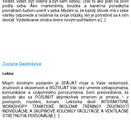
Vedieť, vidieť, byť videný a byť sám sebou. Znie to ako plán na život
podľa seba. Ako marketérka, koučka a kariérna poradkyňa
pomáham ľuďom uveriť v seba. Myslím si, že každý človek má v sebe
všetky odpovede a riešenia na svoje otázky, len je potrebné sa k nim
dostať. Vzdelávanie otvára dvere novým pohľadom a […]
Zuzana Gajdošová
Lektor
Mojim životným poslaním je SPÁJAŤ moje a Vaše vedomosti,
zručnosti a skúsenosti a ROZVÍJAŤ Vás cez umenie sebapoznania,
komunikácie a vzájomného porozumenia. Som presvedčená, že
spôsob ako sa POSUNÚŤ akýmkoľvek smerom je zmena – v
postojoch, myslení, konaní… Lektorka školí: INTERAKTÍVNE
WORKSHOPY TEMATICKÉ ŠKOLENIA TRÉNINGY ZRUČNOSTÍ
INDIVIDUÁLNE A SKUPINOVÉ KOUČINGY FACILITÁCIE A VENTILAČNÉ
STRETNUTIA PERSONÁLNE […]