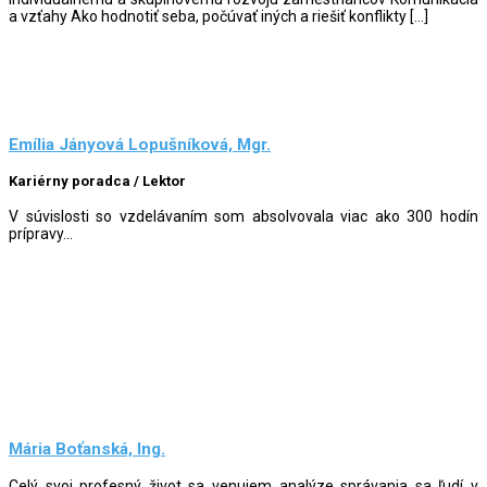
a vzťahy Ako hodnotiť seba, počúvať iných a riešiť konflikty […]
Emília Jányová Lopušníková, Mgr.
Kariérny poradca / Lektor
V súvislosti so vzdelávaním som absolvovala viac ako 300 hodín
prípravy...
Mária Boťanská, Ing.
Celý svoj profesný život sa venujem analýze správania sa ľudí v