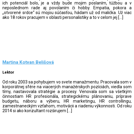
ich potenciál bolo, je a vždy bude mojim poslaním, túžbou a v
neposlednom rade aj povolaním či hobby. Empatia, pokora a
„otvorené srdce“ sú mojou súčasťou, hádam už od malička. Už viac
ako 18 rokov pracujem v oblasti personalistiky a to v celom jej […]
Martina Kotvan Belišová
Lektor
Od roku 2003 sa pohybujem vo svete manažmentu. Pracovala som v
korporátnej sfére na viacerých manažérskych pozíciách, viedla som
tímy, nastavovala stratégie a procesy. Venovala som sa všetkým
činnostiam HR profesionála, strategickému plánovaniu, príprave
budgetu, náboru a výberu, HR marketingu, HR controllingu,
zamestnaneckým vzťahom, motivácii a riadeniu výkonnosti. Od roku
2014 si ako konzultant rozširujem […]