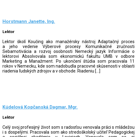
Horstmann Janette, Ing.
Lektor
Lektor školí Koučing ako manažérsky nástroj Adaptačný proces
a jeho vedenie Výberové procesy Komunikačné zručnosti
Sebamotivácia a rozvoj osobnosti Nemecký jazyk Informácie o
lektorovi Absolvovala som ekonomickú fakultu UMB v odbore
Marketing a Manažment. Po ukončení štúdia som pracovala 11
rokov v Nemecku, kde som nadobudla pracovné skúsenosti v oblasti
riadenia ľudských zdrojov a v obchode. Riadeniu […]
Kúdelová Kopčanská Dagmar, Mgr.
Lektor
Celý svoj profesijný život som s radosťou venovala práci s mládežou
i s dospelými. Pracovala som ako stredoškolský učiteľ Pedagogickej