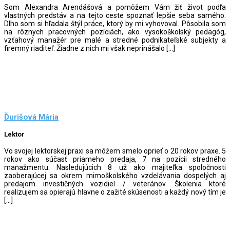
Som Alexandra Arendášová a pomôžem Vám žiť život podľa
vlastných predstáv a na tejto ceste spoznať lepšie seba samého.
Dlho som si hľadala štýl práce, ktorý by mi vyhovoval. Pôsobila som
na rôznych pracovných pozíciách, ako vysokoškolský pedagóg,
vzťahový manažér pre malé a stredné podnikateľské subjekty a
firemný riaditeľ. Žiadne z nich mi však neprinášalo […]
Ďurišová Mária
Lektor
Vo svojej lektorskej praxi sa môžem smelo oprieť o 20 rokov praxe. 5
rokov ako súčasť priameho predaja, 7 na pozícii stredného
manažmentu. Nasledujúcich 8 už ako majiteľka spoločnosti
zaoberajúcej sa okrem mimoškolského vzdelávania dospelých aj
predajom investičných vozidiel / veteránov. Školenia ktoré
realizujem sa opierajú hlavne o zažité skúsenosti a každý nový tím je
[…]