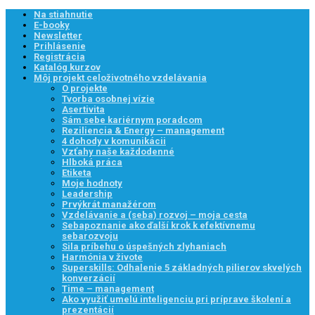
Na stiahnutie
E-booky
Newsletter
Prihlásenie
Registrácia
Katalóg kurzov
Môj projekt celoživotného vzdelávania
O projekte
Tvorba osobnej vízie
Asertivita
Sám sebe kariérnym poradcom
Reziliencia & Energy – management
4 dohody v komunikácii
Vzťahy naše každodenné
Hlboká práca
Etiketa
Moje hodnoty
Leadership
Prvýkrát manažérom
Vzdelávanie a (seba) rozvoj – moja cesta
Sebapoznanie ako ďalší krok k efektívnemu
sebarozvoju
Sila príbehu o úspešných zlyhaniach
Harmónia v živote
Superskills: Odhalenie 5 základných pilierov skvelých
konverzácií
Time – management
Ako využiť umelú inteligenciu pri príprave školení a
prezentácií