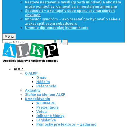
Rastové nastavenie mysli (growth mindset) a ako nám
môže pomôcť vyrovnávať sa s neustálymi zmenami
Sebasúcit – ako nájsť v sebe oporu aj v náročných
chvíľach
Impostor syndróm – ako prestať pochybovať o sebe a
získať späť svoju sebadôveru
Umenie diplomatickej komunikácie
Menu
ALKP
O ALKP
O nás
Náš tím
Referencie
Aktuality
Staňte sa členom ALKP
K vzdelávaniu
WEBINARE
Prezentácie
Videá
Odborné články
Legislatíva
Pomôcky pre lektorov – zadarmo