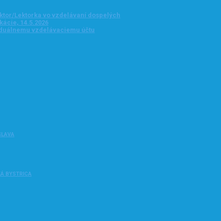
tor/Lektorka vo vzdelávaní dospelých
ácie, 14.5.2026
ividuálnemu vzdelávaciemu účtu
ISLAVA
SKÁ BYSTRICA