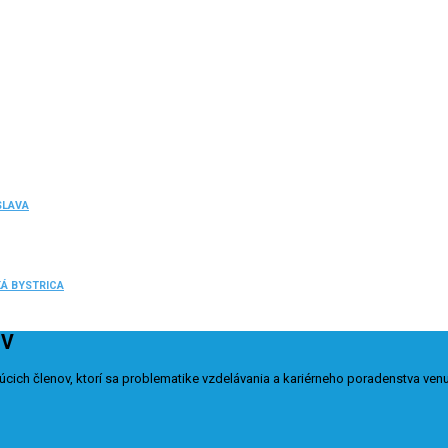
ISLAVA
SKÁ BYSTRICA
OV
cich členov, ktorí sa problematike vzdelávania a kariérneho poradenstva venuj