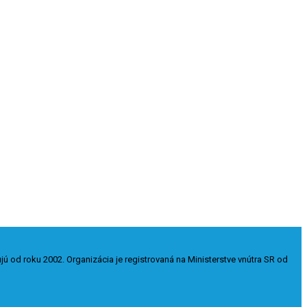
ú od roku 2002. Organizácia je registrovaná na Ministerstve vnútra SR od