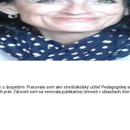
zvoja ľudí. Svoje skúsenosti som získala počas pôsobenia vo významn
očujem pri rozvoji lídrov, tímov a hlavne mladých talentov. Špecializ