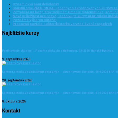
Oznam o čerpaní dovolenky
Spustili sme PREDPREDAJ jesenných akreditovaných kurzov Lek
Pozvánka na bezplatný webinár: Umenie diplomatickej komunik
Nová príležitosť pre rozvoj: absolvujte kurzy ALKP vďaka ind
Poznáme výhercu súťaže!
Pracovná pozícia: Lektor/lektorka vo vzdelávaní dospelých
Najbližšie kurzy
Facilitovanie skupiny 1: Posuňte diskusiu k riešeniam, 9.9.2026, Banská Bystrica
9. septembra 2026
Lektor/Lektorka vo vzdelávaní dospelých – akreditované školenie, 28.9.2026 BRAT
28. septembra 2026
Lektor/Lektorka vo vzdelávaní dospelých – akreditované školenie, 8.10.2026 BAN
8. októbra 2026
Kontakt