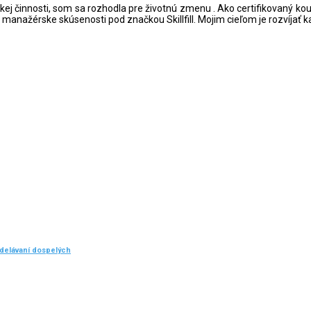
ktorskej činnosti, som sa rozhodla pre životnú zmenu . Ako certifikovan
manažérske skúsenosti pod značkou Skillfill. Mojim cieľom je rozvíjať k
delávaní dospelých