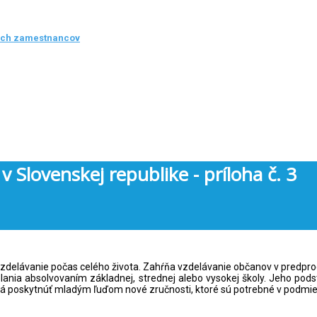
ých zamestnancov
 Slovenskej republike - príloha č. 3
vzdelávanie počas celého života. Zahŕňa vzdelávanie občanov v predpro
elania absolvovaním základnej, strednej alebo vysokej školy. Jeho pod
poskytnúť mladým ľuďom nové zručnosti, ktoré sú potrebné v podmienk