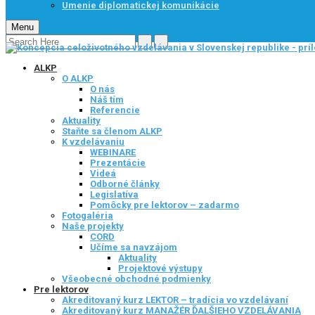
Umenie diplomatickej komunikácie
Menu
ALKP
O ALKP
O nás
Náš tím
Referencie
Aktuality
Staňte sa členom ALKP
K vzdelávaniu
WEBINARE
Prezentácie
Videá
Odborné články
Legislatíva
Pomôcky pre lektorov – zadarmo
Fotogaléria
Naše projekty
CORD
Učíme sa navzájom
Aktuality
Projektové výstupy
Všeobecné obchodné podmienky
Pre lektorov
Akreditovaný kurz LEKTOR – tradícia vo vzdelávaní
Akreditovaný kurz MANAŽÉR ĎALŠIEHO VZDELÁVANIA