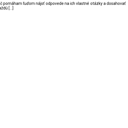
ý kouč pomáham ľuďom nájsť odpovede na ich vlastné otázky a dosahovať
V
aždú […]
m