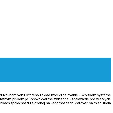
duktívnom veku, ktorého základ tvorí vzdelávanie v školskom systéme
statným prvkom je vysokokvalitné základné vzdelávanie pre všetkých.
ach spoločnosti založenej na vedomostiach. Zároveň sa mladí ľudia