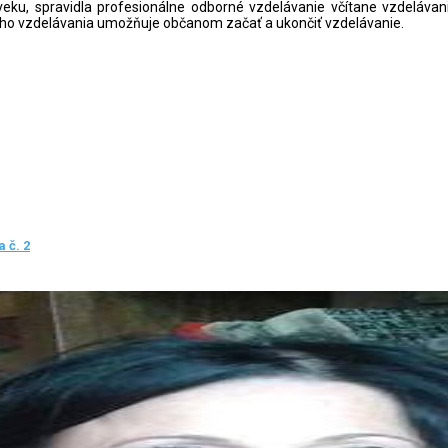
veku, spravidla profesionálne odborné vzdelávanie včítane vzdeláva
ého vzdelávania umožňuje občanom začať a ukončiť vzdelávanie.
 č. 2