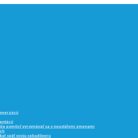
onverzácií
entácií
môže pomôcť vyrovnávať sa s neustálymi zmenami
ach
kať späť svoju sebadôveru