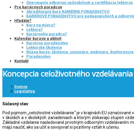
Overovanie odbornej spôsobilosti a certifikácia lektorov
Pre kariérnych poradcov
Akreditovaný kurz KARIÉRNE PORADENSTVO
KARIÉROVÉ PORADENSTVO pre pedagogických a odborn
Hľadáte?
Kurz na mieru?
Lektora?
Kariérneho poradcu?
Kalendár kurzov a aktivít
Kariérne poradenstvo
Lektorské školenia
Rôzne kurzy, školenia, semináre, webináre, konferencie
Poradenstvo
Kontakt
Koncepcia celoživotného vzdelávania v
Domov
Legislatíva
Súčasný stav
Pod pojmom „celoživotné vzdelávanie“ je v krajinách EU označované 
v školách a v školských zariadeniach a ktorým získavajú stupeň vzd
Základné vzdelanie nasledované prvotným odborným vzdelávaním má 
majú naučiť, ako sa učiť a osvojovať si pozitívny vzťah k učeniu.