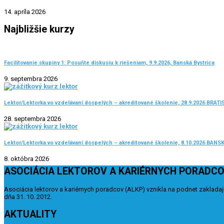
14. apríla 2026
Najbližšie kurzy
Facilitovanie skupiny 1: Posuňte diskusiu k riešeniam, 9.9.2026, Banská Bystrica
9. septembra 2026
Lektor/Lektorka vo vzdelávaní dospelých – akreditované školenie, 28.9.2026 BRAT
28. septembra 2026
Lektor/Lektorka vo vzdelávaní dospelých – akreditované školenie, 8.10.2026 BAN
8. októbra 2026
ASOCIÁCIA LEKTOROV A KARIÉRNYCH PORADC
Asociácia lektorov a kariérnych poradcov (ALKP) vznikla na podnet zakladajú
dňa 31. 10. 2012.
AKTUALITY