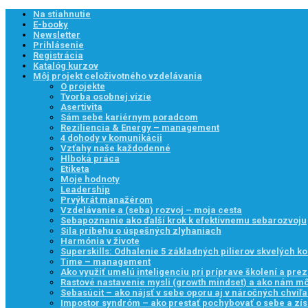
Na stiahnutie
E-booky
Newsletter
Prihlásenie
Registrácia
Katalóg kurzov
Môj projekt celoživotného vzdelávania
O projekte
Tvorba osobnej vízie
Asertivita
Sám sebe kariérnym poradcom
Reziliencia & Energy – management
4 dohody v komunikácii
Vzťahy naše každodenné
Hlboká práca
Etiketa
Moje hodnoty
Leadership
Prvýkrát manažérom
Vzdelávanie a (seba) rozvoj – moja cesta
Sebapoznanie ako ďalší krok k efektívnemu sebarozvoju
Sila príbehu o úspešných zlyhaniach
Harmónia v živote
Superskills: Odhalenie 5 základných pilierov skvelých k
Time – management
Ako využiť umelú inteligenciu pri príprave školení a prez
Rastové nastavenie mysli (growth mindset) a ako nám 
Sebasúcit – ako nájsť v sebe oporu aj v náročných chvíľ
Impostor syndróm – ako prestať pochybovať o sebe a zís