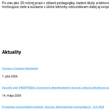
zručností. Facilitujem na mieru šité workshopy […]
Po viac ako 20 ročnej praxi v oblasti pedagogiky, riadení školy a le
motivujúce ciele a súčasne v úlohe lektorky odovzdávam ďalej aj svoje 
Aktuality
Oznam o čerpaní dovolenky
1. júla 2026
Spustili sme PREDPREDAJ jesenných akreditovaných kurzov Lektor/Lektorka vo vz
14. mája 2026
Pozvánka na bezplatný webinár: Umenie diplomatickej komunikácie, 14.5.2026