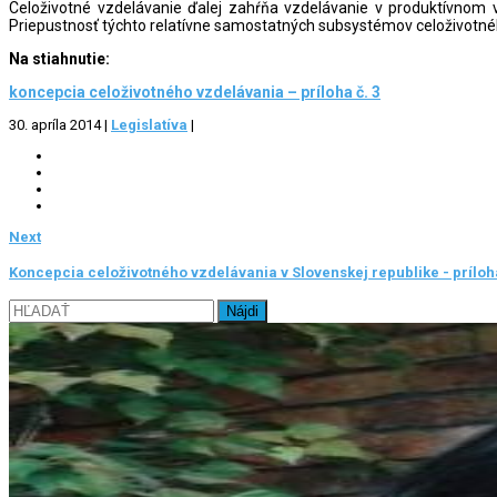
Celoživotné vzdelávanie ďalej zahŕňa vzdelávanie v produktívnom 
Priepustnosť týchto relatívne samostatných subsystémov celoživotn
Na stiahnutie:
koncepcia celoživotného vzdelávania – príloha č. 3
30. apríla 2014
|
Legislatíva
|
Next
Koncepcia celoživotného vzdelávania v Slovenskej republike - príloha
Hľadať: