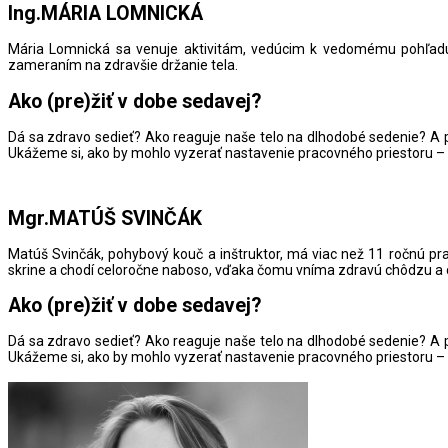
Ing.MÁRIA LOMNICKÁ
Mária Lomnická sa venuje aktivitám, vedúcim k vedomému pohľadu
zameraním na zdravšie držanie tela.
Ako (pre)žiť v dobe sedavej?
Dá sa zdravo sedieť? Ako reaguje naše telo na dlhodobé sedenie? A p
Ukážeme si, ako by mohlo vyzerať nastavenie pracovného priestoru – s
Mgr.MATÚŠ SVINČÁK
Matúš Svinčák, pohybový kouč a inštruktor, má viac než 11 ročnú pr
skrine a chodí celoročne naboso, vďaka čomu vníma zdravú chôdzu a c
Ako (pre)žiť v dobe sedavej?
Dá sa zdravo sedieť? Ako reaguje naše telo na dlhodobé sedenie? A p
Ukážeme si, ako by mohlo vyzerať nastavenie pracovného priestoru – s