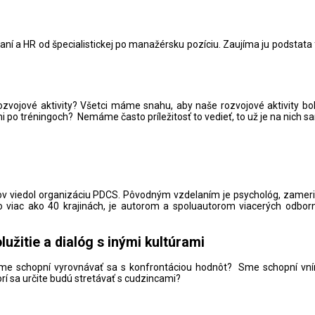
vaní a HR od špecialistickej po manažérsku pozíciu. Zaujíma ju podstat
ojové aktivity? Všetci máme snahu, aby naše rozvojové aktivity boli
i po tréningoch? Nemáme často príležitosť to vedieť, to už je na nich 
rokov viedol organizáciu PDCS. Pôvodným vzdelaním je psychológ, zameria
vo viac ako 40 krajinách, je autorom a spoluautorom viacerých odborný
užitie a dialóg s inými kultúrami
t)? Sme schopní vyrovnávať sa s konfrontáciou hodnôt? Sme schopní v
orí sa určite budú stretávať s cudzincami?