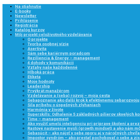
Na stiahnutie
E-booky
Newsletter
Prihlásenie
Registrácia
Katalóg kurzov
Môj projekt celoživotného vzdelávania
O projekte
Tvorba osobnej vízie
Asertivita
Sám sebe kariérnym poradcom
Reziliencia & Energy – management
4 dohody v komunikácii
Vzťahy naše každodenné
Hlboká práca
Etiketa
Moje hodnoty
Leadership
Prvýkrát manažérom
Vzdelávanie a (seba) rozvoj – moja cesta
Sebapoznanie ako ďalší krok k efektívnemu sebarozvoju
Sila príbehu o úspešných zlyhaniach
Harmónia v živote
Superskills: Odhalenie 5 základných pilierov skvelých k
Time – management
Ako využiť umelú inteligenciu pri príprave školení a prez
Rastové nastavenie mysli (growth mindset) a ako nám 
Sebasúcit – ako nájsť v sebe oporu aj v náročných chvíľ
Impostor syndróm – ako prestať pochybovať o sebe a zís