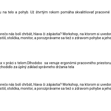
 na telo a pohyb. Už štvrtým rokom pomáha skvalitňovať pracovné p
rečo nás bolí chrbát, hlava či zápästia? Workshop, na ktorom si uved
tôl, stolička, monitor, a porozprávame sa tiež o zdravom pohybe a jeho
ax v práci s telom.Dlhodobo sa venuje ergonómii pracovného priestor
hodidlo za úplný základ správneho držania tela
rečo nás bolí chrbát, hlava či zápästia? Workshop, na ktorom si uved
tôl, stolička, monitor, a porozprávame sa tiež o zdravom pohybe a jeho