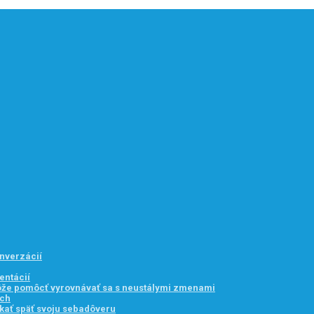
onverzácií
entácií
môže pomôcť vyrovnávať sa s neustálymi zmenami
ach
kať späť svoju sebadôveru