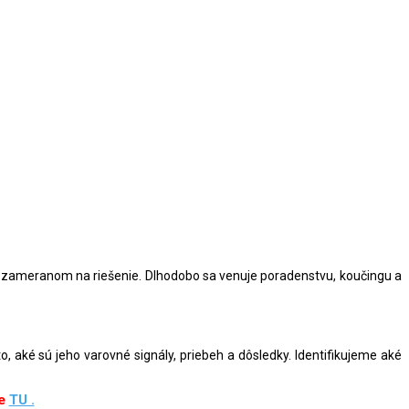
upe zameranom na riešenie. Dlhodobo sa venuje poradenstvu, koučingu a
o, aké sú jeho varovné signály, priebeh a dôsledky. Identifikujeme aké
e
TU .