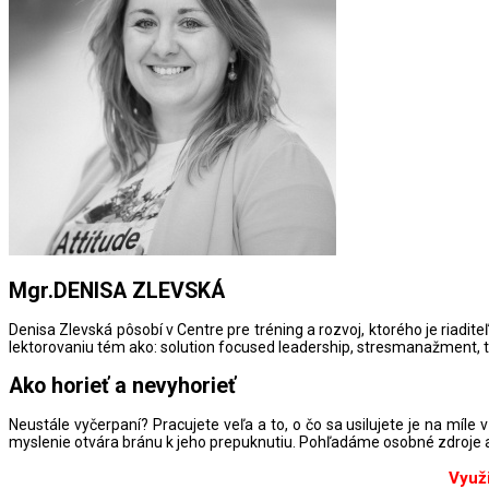
Mgr.DENISA ZLEVSKÁ
Denisa Zlevská pôsobí v Centre pre tréning a rozvoj, ktorého je riad
lektorovaniu tém ako: solution focused leadership, stresmanažment,
Ako horieť a nevyhorieť
Neustále vyčerpaní? Pracujete veľa a to, o čo sa usilujete je na míle
myslenie otvára bránu k jeho prepuknutiu. Pohľadáme osobné zdroje a
Využ