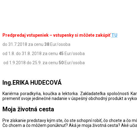
Predpredaj vstupeniek – vstupenky si môžete zakúpiť
TU
do 31.7.2018 za cenu
38
Eur/osoba
od 1.8. do 31.8. 2018 za cenu
45
Eur/osoba
od 1.9.2018 do 25.9. za cenu
50
Eur/osoba
Ing.ERIKA HUDECOVÁ
Kariérna poradkyňa, koučka a lektorka. Zakladateľka spoločnosti Kar
premeniť svoje jedinečné nadanie v úspešný obchodný produkt a vykon
Moja životná cesta
Pre získanie predstavy kým ste, čo ste schopní robiť, čo chcete a čo
Čo chcem a čo môžem ponúknuť? Aká je moja životná cesta? Aké uči