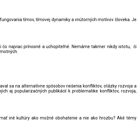
a fungovania tímov, tímovej dynamiky a vnútorných motívov človeka. Je
 čo najviac prínosné a uchopiteľné. Nemáme takmer nikdy istotu, či
samotných.
val sa na alternatívne spôsobov riešenia konfliktov, otázky rozvoja a
ch aj popularizačných publikácií k problematike konfliktov, rozvoja,
nímať iné kultúry ako možné obohatenie a nie ako hrozbu? Aké témy