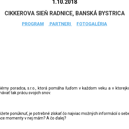
1.10.2018
CIKKEROVA SIEŇ RADNICE, BANSKÁ BYSTRICA
PROGRAM
PARTNERI
FOTOGALÉRIA
iérny poradca, s.r.o., ktorá pomáha ľuďom v každom veku a v ktorejkoľ
ávať tak prácu svojich snov.
 môžete ponúknuť, je potrebné získať čo najviac možných informácií o 
ace momenty v nej mám? A čo ďalej?