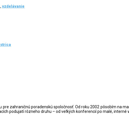
r
,
vzdelávanie
strica
ou pre zahraničnú poradenskú spoločnosť. Od roku 2002 pôsobím na manaž
cích podujatí rôzneho druhu – od veľkých konferencií po malé, interné 