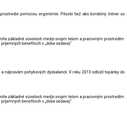
rostredie pomocou ergonómie. Pôsobí tiež ako kondičný tréner so
omíte základné súvislosti medzi svojim telom a pracovným prostredím.
 príjemných benefitoch v „dobe sedavej“.
u a nápravám pohybových dysbalancií. V roku 2013 odložil topánky do
omíte základné súvislosti medzi svojim telom a pracovným prostredím.
 príjemných benefitoch v „dobe sedavej“.