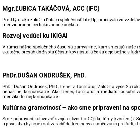
Mgr.ĽUBICA TAKÁČOVÁ, ACC (IFC)
Pred tým ako založila Ľubica spoločnosť Life Up, pracovala vo vzdelá
medzinárodne certifikovanou koučkou.
Rozvoj vedúci ku IKIGAI
V rámci nášho spoločného času sa zamyslíme, kam smerujú naše rozv
skutočne presah do života účastníkov nastal a čo sa deje bežne s ľuďm
PhDr.DUŠAN ONDRUŠEK, PhD.
PhDr. Dušan Ondrušek, PhD., tréner a facilitátor. Založil a vyše 25 
nenásilnej komunikácie. Ako tréner, facilitátor a mediátor pôsobil 
medzikultúrnej komunikácie.
Kultúrna gramotnosť – ako sme pripravení na spol
Sme pripravení kultivovať svoju citlivosť a CQ (kultúrny kvocien
a posolstvá by sme mali zaradiť do tréningov a koučovania pre ľudí, kt