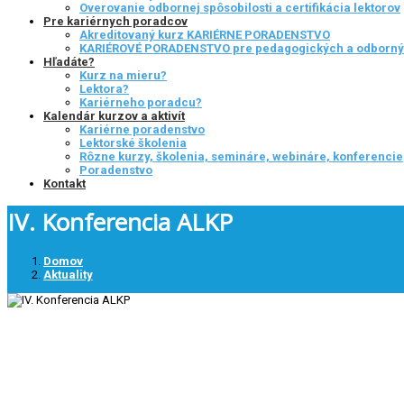
Overovanie odbornej spôsobilosti a certifikácia lektorov
Pre kariérnych poradcov
Akreditovaný kurz KARIÉRNE PORADENSTVO
KARIÉROVÉ PORADENSTVO pre pedagogických a odborn
Hľadáte?
Kurz na mieru?
Lektora?
Kariérneho poradcu?
Kalendár kurzov a aktivít
Kariérne poradenstvo
Lektorské školenia
Rôzne kurzy, školenia, semináre, webináre, konferencie
Poradenstvo
Kontakt
IV. Konferencia ALKP
Domov
Aktuality