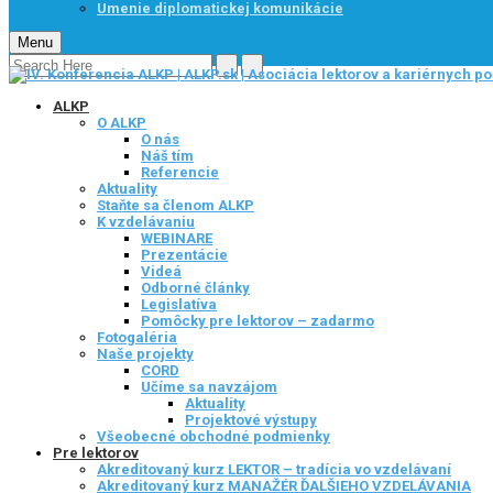
Umenie diplomatickej komunikácie
Menu
ALKP
O ALKP
O nás
Náš tím
Referencie
Aktuality
Staňte sa členom ALKP
K vzdelávaniu
WEBINARE
Prezentácie
Videá
Odborné články
Legislatíva
Pomôcky pre lektorov – zadarmo
Fotogaléria
Naše projekty
CORD
Učíme sa navzájom
Aktuality
Projektové výstupy
Všeobecné obchodné podmienky
Pre lektorov
Akreditovaný kurz LEKTOR – tradícia vo vzdelávaní
Akreditovaný kurz MANAŽÉR ĎALŠIEHO VZDELÁVANIA