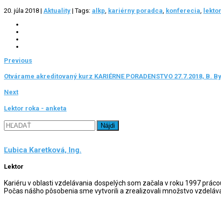
20. júla 2018
|
Aktuality
|
Tags:
alkp
,
kariérny poradca
,
konferecia
,
lekto
Previous
Otvárame akreditovaný kurz KARIÉRNE PORADENSTVO 27.7.2018, B. By
Next
Lektor roka - anketa
Hľadať:
Ľubica Karetková, Ing.
Lektor
Kariéru v oblasti vzdelávania dospelých som začala v roku 1997 prác
Počas nášho pôsobenia sme vytvorili a zrealizovali množstvo vzdeláva