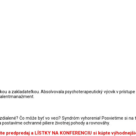
iteľkou a zakladateľkou. Absolvovala psychoterapeutický výcvik v príst
 talentmanažment.
 vzdialené? Čo môže byť vo veci? Syndróm vyhorenia! Posvietime si na t
 postavíme ochranné piliere životnej pohody a rovnováhy.
ite predpredaj a LÍSTKY NA KONFERENCIU si kúpte výhodnejši