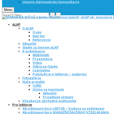
Umenie diplomatickej komunikácie
Menu
ALKP
O ALKP
O nás
Náš tím
Referencie
Aktuality
Staňte sa členom ALKP
K vzdelávaniu
WEBINARE
Prezentácie
Videá
Odborné články
Legislatíva
Pomôcky pre lektorov – zadarmo
Fotogaléria
Naše projekty
CORD
Učíme sa navzájom
Aktuality
Projektové výstupy
Všeobecné obchodné podmienky
Pre lektorov
Akreditovaný kurz LEKTOR – tradícia vo vzdelávaní
Akreditovaný kurz MANAŽÉR ĎALŠIEHO VZDELÁVANIA