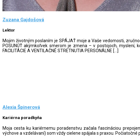
Zuzana Gajdošová
Lektor
Mojim životným poslaním je SPÁJAŤ moje a Vaše vedomosti, zručno
POSUNÚŤ akýmkoľvek smerom je zmena – v postojoch, myslení,
FACILITÁCIE A VENTILAČNÉ STRETNUTIA PERSONÁLNE […]
Alexia Špinerová
Kariérna poradkyňa
Moja cesta ku kariérnemu poradenstvu začala fascináciou prepoje
výchove a vzdelávaní) som vždy cielene spájala s praxou. Počiatočné p