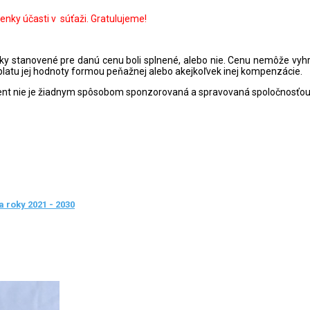
enky účasti v súťaži. Gratulujeme!
y stanovené pre danú cenu boli splnené, alebo nie. Cenu nemôže vyhrať 
latu jej hodnoty formou peňažnej alebo akejkoľvek inej kompenzácie.
nt nie je žiadnym spôsobom sponzorovaná a spravovaná spoločnosťou Fa
 roky 2021 - 2030