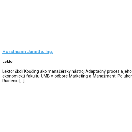
Horstmann Janette, Ing.
Lektor
Lektor školí Koučing ako manažérsky nástroj Adaptačný proces a jeh
ekonomickú fakultu UMB v odbore Marketing a Manažment. Po ukonče
Riadeniu […]