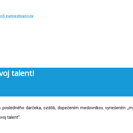
ých zamestnancov
j talent!
posledného darčeka, ozdôb, dopečením medovníkov, vyriešením „mi
oj talent“.