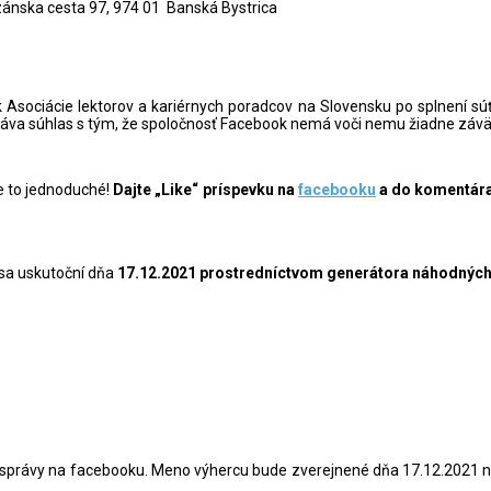
izánska cesta 97, 974 01 Banská Bystrica
Asociácie lektorov a kariérnych poradcov na Slovensku po splnení súť
e dáva súhlas s tým, že spoločnosť Facebook nemá voči nemu žiadne závä
e to jednoduché!
Dajte „Like“ príspevku na
facebooku
a do komentára 
 sa uskutoční dňa
17.12.2021 prostredníctvom generátora náhodných 
správy na facebooku. Meno výhercu bude zverejnené dňa 17.12.2021 