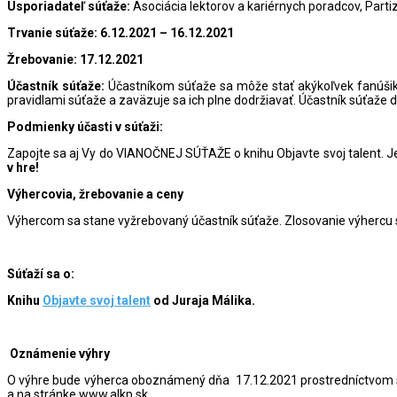
Usporiadateľ súťaže:
Asociácia lektorov a kariérnych poradcov, Part
Trvanie súťaže: 6.12.2021 – 16.12.2021
Žrebovanie: 17.12.2021
Účastník súťaže:
Účastníkom súťaže sa môže stať akýkoľvek fanúšik 
pravidlami súťaže a zaväzuje sa ich plne dodržiavať. Účastník súťaž
Podmienky účasti v súťaži:
Zapojte sa aj Vy do VIANOČNEJ SÚŤAŽE o knihu Objavte svoj talent. J
v hre!
Výhercovia, žrebovanie a ceny
Výhercom sa stane vyžrebovaný účastník súťaže. Zlosovanie výhercu
Súťaží sa o:
Knihu
Objavte svoj talent
od Juraja Málika.
Oznámenie výhry
O výhre bude výherca oboznámený dňa 17.12.2021 prostredníctvom 
a na stránke www.alkp.sk.