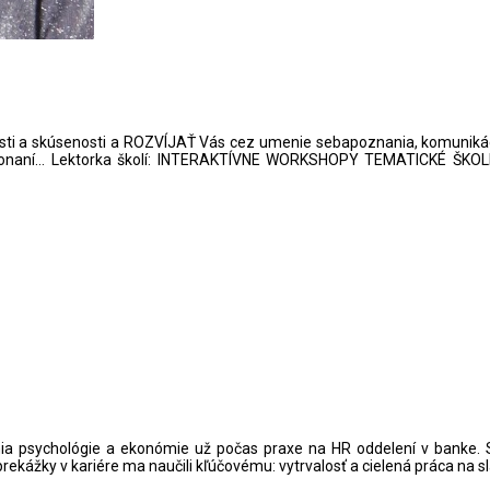
sti a skúsenosti a ROZVÍJAŤ Vás cez umenie sebapoznania, komunik
 konaní… Lektorka školí: INTERAKTÍVNE WORKSHOPY TEMATICKÉ ŠK
nia psychológie a ekonómie už počas praxe na HR oddelení v banke.
rekážky v kariére ma naučili kľúčovému: vytrvalosť a cielená práca na s