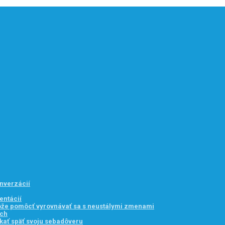
onverzácií
entácií
môže pomôcť vyrovnávať sa s neustálymi zmenami
ach
kať späť svoju sebadôveru