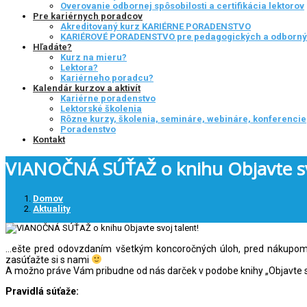
Overovanie odbornej spôsobilosti a certifikácia lektorov
Pre kariérnych poradcov
Akreditovaný kurz KARIÉRNE PORADENSTVO
KARIÉROVÉ PORADENSTVO pre pedagogických a odborn
Hľadáte?
Kurz na mieru?
Lektora?
Kariérneho poradcu?
Kalendár kurzov a aktivít
Kariérne poradenstvo
Lektorské školenia
Rôzne kurzy, školenia, semináre, webináre, konferencie
Poradenstvo
Kontakt
VIANOČNÁ SÚŤAŽ o knihu Objavte svo
Domov
Aktuality
…ešte pred odovzdaním všetkým koncoročných úloh, pred nákupom 
zasúťažte si s nami
A možno práve Vám pribudne od nás darček v podobe knihy „Objavte sv
Pravidlá súťaže: