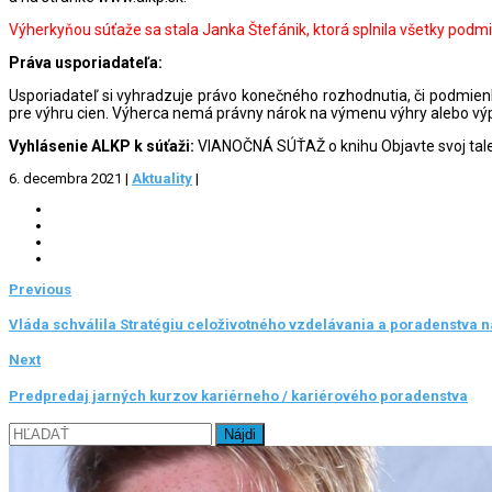
Výherkyňou súťaže sa stala Janka Štefánik, ktorá splnila všetky podmi
Práva usporiadateľa:
Usporiadateľ si vyhradzuje právo konečného rozhodnutia, či podmienk
pre výhru cien. Výherca nemá právny nárok na výmenu výhry alebo výp
Vyhlásenie ALKP k súťaži:
VIANOČNÁ SÚŤAŽ o knihu Objavte svoj tale
6. decembra 2021
|
Aktuality
|
Previous
Vláda schválila Stratégiu celoživotného vzdelávania a poradenstva na
Next
Predpredaj jarných kurzov kariérneho / kariérového poradenstva
Hľadať: