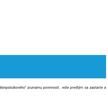
liónpoložkového“ zoznamu povinností… ešte predtým sa zastavte a