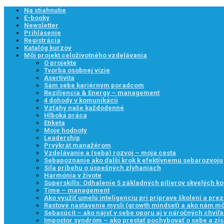
Na stiahnutie
E-booky
Newsletter
Prihlásenie
Registrácia
Katalóg kurzov
Môj projekt celoživotného vzdelávania
O projekte
Tvorba osobnej vízie
Asertivita
Sám sebe kariérnym poradcom
Reziliencia & Energy – management
4 dohody v komunikácii
Vzťahy naše každodenné
Hlboká práca
Etiketa
Moje hodnoty
Leadership
Prvýkrát manažérom
Vzdelávanie a (seba) rozvoj – moja cesta
Sebapoznanie ako ďalší krok k efektívnemu sebarozvoju
Sila príbehu o úspešných zlyhaniach
Harmónia v živote
Superskills: Odhalenie 5 základných pilierov skvelých k
Time – management
Ako využiť umelú inteligenciu pri príprave školení a prez
Rastové nastavenie mysli (growth mindset) a ako nám 
Sebasúcit – ako nájsť v sebe oporu aj v náročných chvíľ
Impostor syndróm – ako prestať pochybovať o sebe a zís