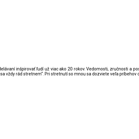
lávaní inšpirovať ľudí už viac ako 20 rokov. Vedomosti, zručnosti a 
 vždy rád stretnem“. Pri stretnutí so mnou sa dozviete veľa príbehov o