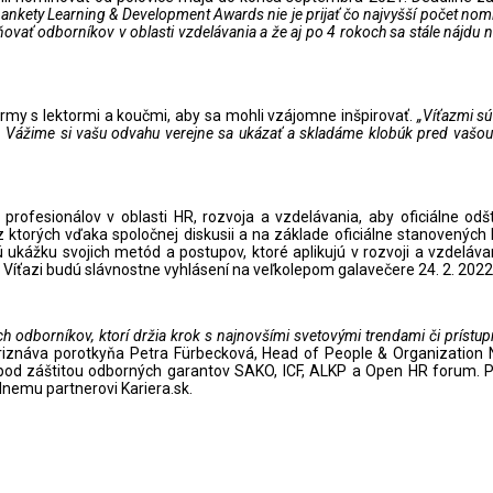
 ankety Learning
&
Development Awards nie je prijať čo najvyšší počet nom
ovať odborníkov v oblasti vzdelávania a že aj po 4 rokoch sa stále nájdu 
firmy s lektormi a koučmi, aby sa mohli vzájomne inšpirovať.
„Víťazmi sú
. Vážime si vašu odvahu verejne sa ukázať a skladáme klobúk pred vašou
rofesionálov v oblasti HR, rozvoja a vzdelávania, aby oficiálne od
torých vďaka spoločnej diskusii a na základe oficiálne stanovených krit
ukážku svojich metód a postupov, ktoré aplikujú v rozvoji a vzdelávaní.
íťazi budú slávnostne vyhlásení na veľkolepom galavečere 24. 2. 2022
odborníkov, ktorí držia krok s najnovšími svetovými trendami či prístupm
riznáva porotkyňa Petra Fürbecková, Head of People & Organization No
od záštitou odborných garantov SAKO, ICF, ALKP a Open HR forum. Po
nemu partnerovi Kariera.sk.