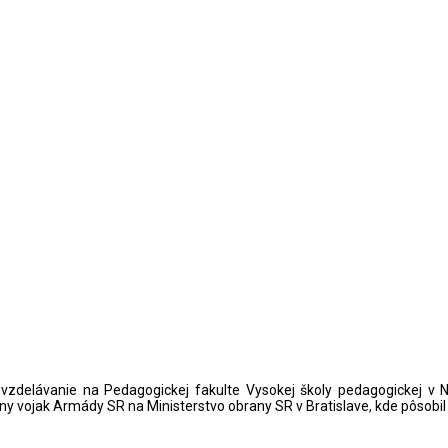
zdelávanie na Pedagogickej fakulte Vysokej školy pedagogickej v Ni
onálny vojak Armády SR na Ministerstvo obrany SR v Bratislave, kde pôso