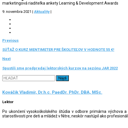
marketingová riaditeľka ankety Learning & Development Awards
9. novembra 2021
|
Aktuality
|
Previous
SÚŤAŽ O KURZ MENTIMETER PRE ŠKOLITEĽOV V HODNOTE 55 €!
Next
Spustili sme predpredaj lektorských kurzov na sezónu JAR 2022
Hľadať:
Kováčik Vladimír, Dr.h.c. PaedDr. PhDr. DBA, MSc.
Lektor
Po ukončení vysokoškolského štúdia v odbore primárna výchova a v
starostlivosti pre deti a mládež v Nitre, neskôr nastúpil ako profesi