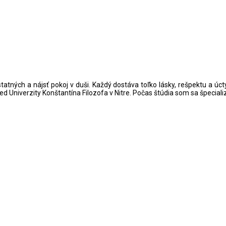
tných a nájsť pokoj v duši. Každý dostáva toľko lásky, rešpektu a úct
ed Univerzity Konštantína Filozofa v Nitre. Počas štúdia som sa špecializ