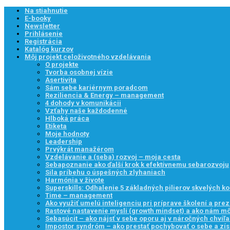
Na stiahnutie
E-booky
Newsletter
Prihlásenie
Registrácia
Katalóg kurzov
Môj projekt celoživotného vzdelávania
O projekte
Tvorba osobnej vízie
Asertivita
Sám sebe kariérnym poradcom
Reziliencia & Energy – management
4 dohody v komunikácii
Vzťahy naše každodenné
Hlboká práca
Etiketa
Moje hodnoty
Leadership
Prvýkrát manažérom
Vzdelávanie a (seba) rozvoj – moja cesta
Sebapoznanie ako ďalší krok k efektívnemu sebarozvoju
Sila príbehu o úspešných zlyhaniach
Harmónia v živote
Superskills: Odhalenie 5 základných pilierov skvelých k
Time – management
Ako využiť umelú inteligenciu pri príprave školení a prez
Rastové nastavenie mysli (growth mindset) a ako nám 
Sebasúcit – ako nájsť v sebe oporu aj v náročných chvíľ
Impostor syndróm – ako prestať pochybovať o sebe a zís