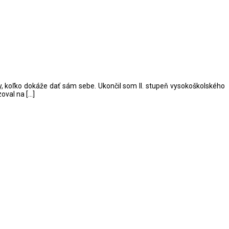
y, koľko dokáže dať sám sebe. Ukončil som II. stupeň vysokoškolského
oval na […]