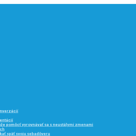
onverzácií
entácií
môže pomôcť vyrovnávať sa s neustálymi zmenami
ach
kať späť svoju sebadôveru