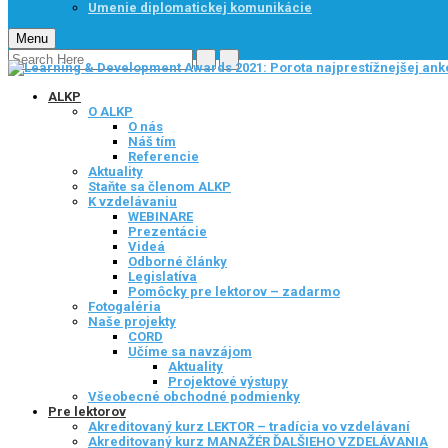
Umenie diplomatickej komunikácie
Menu
ALKP
O ALKP
O nás
Náš tím
Referencie
Aktuality
Staňte sa členom ALKP
K vzdelávaniu
WEBINARE
Prezentácie
Videá
Odborné články
Legislatíva
Pomôcky pre lektorov – zadarmo
Fotogaléria
Naše projekty
CORD
Učíme sa navzájom
Aktuality
Projektové výstupy
Všeobecné obchodné podmienky
Pre lektorov
Akreditovaný kurz LEKTOR – tradícia vo vzdelávaní
Akreditovaný kurz MANAŽÉR ĎALŠIEHO VZDELÁVANIA