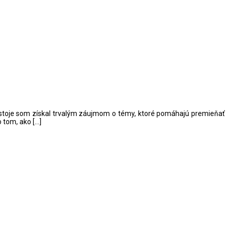
postoje som získal trvalým záujmom o témy, ktoré pomáhajú premieňať
 tom, ako […]