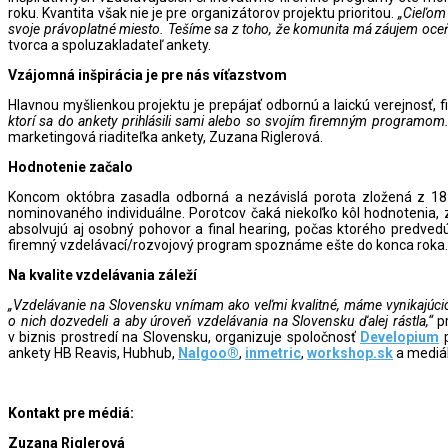
roku. Kvantita však nie je pre organizátorov projektu prioritou.
„Cieľom
svoje právoplatné miesto. Tešíme sa z toho, že komunita má záujem oceň
tvorca a spoluzakladateľ ankety.
Vzájomná inšpirácia je pre nás víťazstvom
Hlavnou myšlienkou projektu je prepájať odbornú a laickú verejnosť, 
ktorí sa do ankety prihlásili sami alebo so svojím firemným programom
marketingová riaditeľka ankety, Zuzana Riglerová.
Hodnotenie začalo
Koncom októbra zasadla odborná a nezávislá porota zložená z 18 p
nominovaného individuálne. Porotcov čaká niekoľko kôl hodnotenia, z k
absolvujú aj osobný pohovor a final hearing, počas ktorého predvedú 
firemný vzdelávací/rozvojový program spoznáme ešte do konca roka. V
Na kvalite vzdelávania záleží
„Vzdelávanie na Slovensku vnímam ako veľmi kvalitné, máme vynikajúcich 
o nich dozvedeli a aby úroveň vzdelávania na Slovensku ďalej rástla,“
p
v biznis prostredí na Slovensku, organizuje spoločnosť
Developium
p
ankety HB Reavis, Hubhub,
Nalgoo®
,
inmetric
,
workshop.sk
a mediál
Kontakt pre médiá:
Zuzana Riglerová