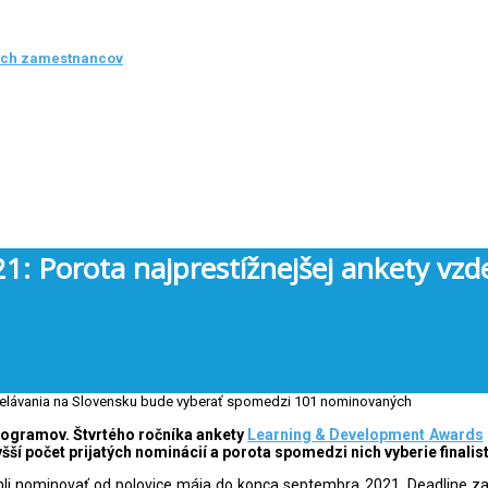
ých zamestnancov
 Porota najprestížnejšej ankety vzd
programov. Štvrtého ročníka ankety
Learning & Development Awards
šší počet prijatých nominácií a porota spomedzi nich vyberie finalis
hli nominovať od polovice mája do konca septembra 2021. Deadline zas