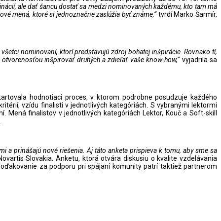
inácií, ale dať šancu dostať sa medzi nominovaných každému, kto tam má
nové mená, ktoré si jednoznačne zaslúžia byť známe,“
tvrdí Marko Šarmír,
 všetci nominovaní, ktorí predstavujú zdroj bohatej inšpirácie. Rovnako tí,
 otvorenosťou inšpirovať druhých a zdieľať vaše know-how,“
vyjadrila sa
štartovala hodnotiaci proces, v ktorom podrobne posudzuje každého
érií, vzídu finalisti v jednotlivých kategóriách. S vybranými lektormi
 Mená finalistov v jednotlivých kategóriách Lektor, Kouč a Soft-skill
.
i a prinášajú nové riešenia. Aj táto anketa prispieva k tomu, aby sme sa
vartis Slovakia. Anketu, ktorá otvára diskusiu o kvalite vzdelávania
ďakovanie za podporu pri spájaní komunity patrí taktiež partnerom