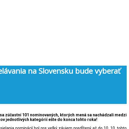
elávania na Slovensku bude vyberať
sa zúčastní 101 nominovaných, ktorých mená sa nachádzali medzi
tov jednotlivých kategórií ešte do konca tohto roka!
ielania nominácií bol pre veľký záujem predĺžený až do 10. 10. tohto