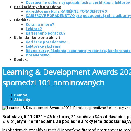
Overovanie odbornej spôsobilosti a certifikácia lektorov
Pre kariérnych poradcov
Akreditovaný kurz KARIÉRNE PORADENSTVO
KARIÉROVÉ PORADENSTVO pre pedagogických a odborn
Hľadáte?
Kurz na mieru?
Lektora?
Kariérneho poradcu?
Kalendár kurzov a aktivít
Kariérne poradenstvo
Lektorské školenia
Rôzne kurzy, školenia, semináre, webináre, konferencie
Poradenstvo
Kontakt
Learning & Development Awards 2021:
spomedzi 101 nominovaných
Domov
Aktuality
Bratislava, 5.11.2021 – 46 lektorov, 21 koučov a 34 vzdelávacích 
216 prijatými nomináciami. Za posledné 3 roky je to doposiaľ najvy
Inšpiratívnych vzdelávajúcich či inovatívne firemné programy ste mo