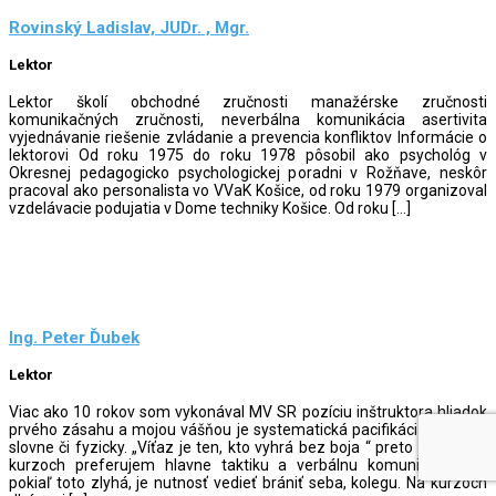
Rovinský Ladislav, JUDr. , Mgr.
Lektor
Lektor školí obchodné zručnosti manažérske zručnosti
komunikačných zručnosti, neverbálna komunikácia asertivita
vyjednávanie riešenie zvládanie a prevencia konfliktov Informácie o
lektorovi Od roku 1975 do roku 1978 pôsobil ako psychológ v
Okresnej pedagogicko psychologickej poradni v Rožňave, neskôr
pracoval ako personalista vo VVaK Košice, od roku 1979 organizoval
vzdelávacie podujatia v Dome techniky Košice. Od roku […]
Ing. Peter Ďubek
Lektor
Viac ako 10 rokov som vykonával MV SR pozíciu inštruktora hliadok
prvého zásahu a mojou vášňou je systematická pacifikácia osoby –
slovne či fyzicky. „Víťaz je ten, kto vyhrá bez boja “ preto na mojich
kurzoch preferujem hlavne taktiku a verbálnu komunikáciu….no
pokiaľ toto zlyhá, je nutnosť vedieť brániť seba, kolegu. Na kurzoch