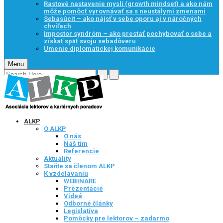
Rastové nastavenie mysli (growth mindset) a ako nám
môže pomôcť vyrovnávať sa s neustálymi zmenami
Sebasúcit – ako nájsť v sebe oporu aj v náročných
chvíľach
Impostor syndróm – ako prestať pochybovať o sebe a
získať späť svoju sebadôveru
Umenie diplomatickej komunikácie
Menu
ALKP
O ALKP
O nás
Náš tím
Referencie
Aktuality
Staňte sa členom ALKP
K vzdelávaniu
WEBINARE
Prezentácie
Videá
Odborné články
Legislatíva
Pomôcky pre lektorov – zadarmo