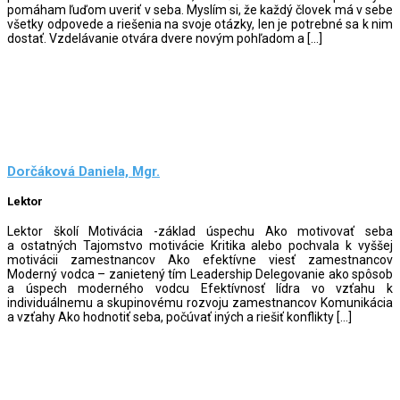
pomáham ľuďom uveriť v seba. Myslím si, že každý človek má v sebe
všetky odpovede a riešenia na svoje otázky, len je potrebné sa k nim
dostať. Vzdelávanie otvára dvere novým pohľadom a […]
Dorčáková Daniela, Mgr.
Lektor
Lektor školí Motivácia -základ úspechu Ako motivovať seba
a ostatných Tajomstvo motivácie Kritika alebo pochvala k vyššej
motivácii zamestnancov Ako efektívne viesť zamestnancov
Moderný vodca – zanietený tím Leadership Delegovanie ako spôsob
a úspech moderného vodcu Efektívnosť lídra vo vzťahu k
individuálnemu a skupinovému rozvoju zamestnancov Komunikácia
a vzťahy Ako hodnotiť seba, počúvať iných a riešiť konflikty […]