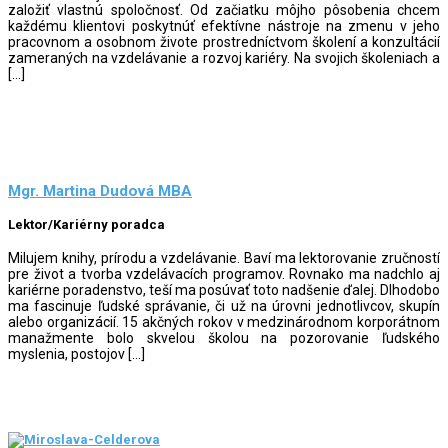
založiť vlastnú spoločnosť. Od začiatku môjho pôsobenia chcem
každému klientovi poskytnúť efektívne nástroje na zmenu v jeho
pracovnom a osobnom živote prostredníctvom školení a konzultácií
zameraných na vzdelávanie a rozvoj kariéry. Na svojich školeniach a
[…]
Mgr. Martina Dudová MBA
Lektor/Kariérny poradca
Milujem knihy, prírodu a vzdelávanie. Baví ma lektorovanie zručností
pre život a tvorba vzdelávacích programov. Rovnako ma nadchlo aj
kariérne poradenstvo, teší ma posúvať toto nadšenie ďalej. Dlhodobo
ma fascinuje ľudské správanie, či už na úrovni jednotlivcov, skupín
alebo organizácií. 15 akčných rokov v medzinárodnom korporátnom
manažmente bolo skvelou školou na pozorovanie ľudského
myslenia, postojov […]