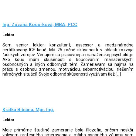
Ing. Zuzana Kocúrková, MBA, PCC
Lektor
Som senior lektor, konzultant, assessor a medzinárodne
certifikovaný ICF kouč. Má 25 ročné skúsenosti v oblasti rozvoja
ľudských zdrojov. Venujem sa pracovnej a manažérskej psychológii.
Ako kouč mám skúsenosti s koučovaním manažérskych,
osobnosných a in‎‎‎ých odborných tém. Zameriavam sa najmä na
prácu s osobnou zmenou, motiváciou, sebamotiváciou, riešením
náročných situácií. Svoje odborné skúsenosti využívam tiež […]
Krátka Bibiana, Mgr. Ing.
Lektor
Moje primárne študijné zameranie bola filozofia, pričom neskôr
vplyvom profesného smerovania a môjho osobného záujmu som