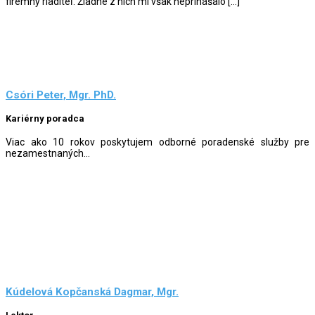
firemný riaditeľ. Žiadne z nich mi však neprinášalo […]
Csóri Peter, Mgr. PhD.
Kariérny poradca
Viac ako 10 rokov poskytujem odborné poradenské služby pre
nezamestnaných...
Kúdelová Kopčanská Dagmar, Mgr.