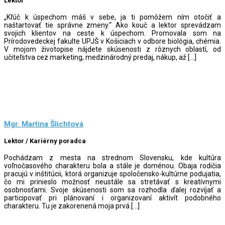
Lektor
„Kľúč k úspechom máš v sebe, ja ti pomôžem ním otočiť a
naštartovať tie správne zmeny.“ Ako kouč a lektor sprevádzam
svojich klientov na ceste k úspechom. Promovala som na
Prírodovedeckej fakulte UPJŠ v Košiciach v odbore biológia, chémia.
V mojom životopise nájdete skúsenosti z rôznych oblastí, od
učiteľstva cez marketing, medzinárodný predaj, nákup, až […]
Mgr. Martina Šlichtová
Lektor / Kariérny poradca
Pochádzam z mesta na strednom Slovensku, kde kultúra
voľnočasového charakteru bola a stále je doménou. Obaja rodičia
pracujú v inštitúcii, ktorá organizuje spoločensko-kultúrne podujatia,
čo mi prinieslo možnosť neustále sa stretávať s kreatívnymi
osobnosťami. Svoje skúsenosti som sa rozhodla ďalej rozvíjať a
participovať pri plánovaní i organizovaní aktivít podobného
charakteru. Tu je zakorenená moja prvá […]