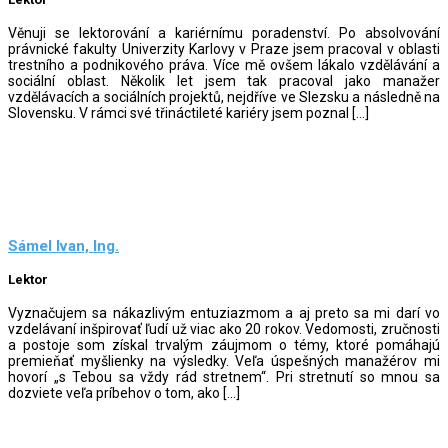
Věnuji se lektorování a kariérnímu poradenství. Po absolvování
právnické fakulty Univerzity Karlovy v Praze jsem pracoval v oblasti
trestního a podnikového práva. Více mě ovšem lákalo vzdělávání a
sociální oblast. Několik let jsem tak pracoval jako manažer
vzdělávacích a sociálních projektů, nejdříve ve Slezsku a následně na
Slovensku. V rámci své třináctileté kariéry jsem poznal […]
Sámel Ivan, Ing.
Lektor
Vyznačujem sa nákazlivým entuziazmom a aj preto sa mi darí vo
vzdelávaní inšpirovať ľudí už viac ako 20 rokov. Vedomosti, zručnosti
a postoje som získal trvalým záujmom o témy, ktoré pomáhajú
premieňať myšlienky na výsledky. Veľa úspešných manažérov mi
hovorí „s Tebou sa vždy rád stretnem“. Pri stretnutí so mnou sa
dozviete veľa príbehov o tom, ako […]