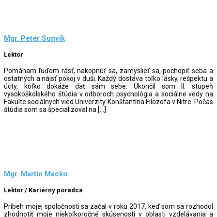
Mgr. Peter Sunyík
Lektor
Pomáham ľuďom rásť, nakopnúť sa, zamyslieť sa, pochopiť seba a
ostatných a nájsť pokoj v duši. Každý dostáva toľko lásky, rešpektu a
úcty, koľko dokáže dať sám sebe. Ukončil som II. stupeň
vysokoškolského štúdia v odboroch psychológia a sociálne vedy na
Fakulte sociálnych vied Univerzity Konštantína Filozofa v Nitre. Počas
štúdia som sa špecializoval na […]
Mgr. Martin Macko
Lektor / Kariérny poradca
Príbeh mojej spoločnosti sa začal v roku 2017, keď som sa rozhodol
zhodnotiť moje niekoľkoročné skúsenosti v oblasti vzdelávania a