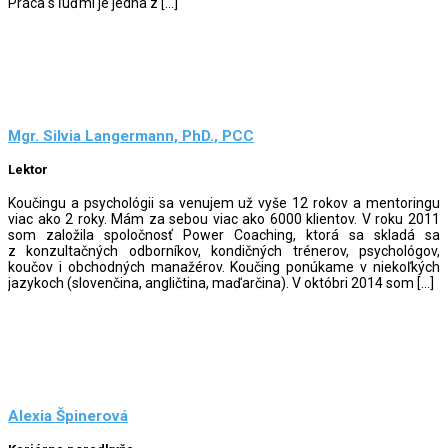
Práca s ľuďmi je jedna z […]
Mgr. Silvia Langermann, PhD., PCC
Lektor
Koučingu a psychológii sa venujem už vyše 12 rokov a mentoringu
viac ako 2 roky. Mám za sebou viac ako 6000 klientov. V roku 2011
som založila spoločnosť Power Coaching, ktorá sa skladá sa
z konzultačných odborníkov, kondičných trénerov, psychológov,
koučov i obchodných manažérov. Koučing ponúkame v niekoľkých
jazykoch (slovenčina, angličtina, maďarčina). V októbri 2014 som […]
Alexia Špinerová