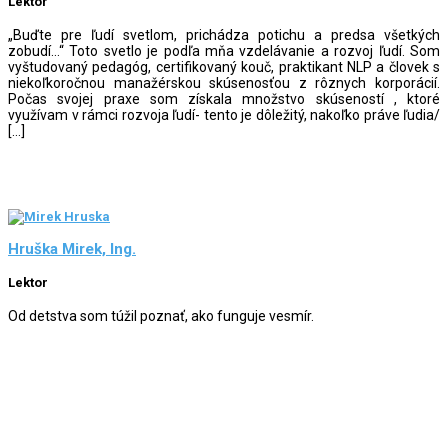
Lektor
„Buďte pre ľudí svetlom, prichádza potichu a predsa všetkých
zobudí…“ Toto svetlo je podľa mňa vzdelávanie a rozvoj ľudí. Som
vyštudovaný pedagóg, certifikovaný kouč, praktikant NLP a človek s
niekoľkoročnou manažérskou skúsenosťou z rôznych korporácií.
Počas svojej praxe som získala množstvo skúseností , ktoré
využívam v rámci rozvoja ľudí- tento je dôležitý, nakoľko práve ľudia/
[…]
Hruška Mirek, Ing.
Lektor
Od detstva som túžil poznať, ako funguje vesmír.