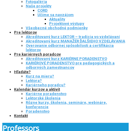
Fotogaléria
Naše projekty
CORD
Učíme sa navzájom
Aktuality
Projektové výstupy
Všeobecné obchodné podmienky
Pre lektorov
Akreditovaný kurz LEKTOR – tradícia vo vzdelávaní
Akreditovaný kurz MANAŽÉR ĎALŠIEHO VZDELÁVANIA
Overovanie odbornej spôsobilosti a certifikácia
lektorov
Pre kariérnych poradcov
Akreditovaný kurz KARIÉRNE PORADENSTVO
KARIÉROVÉ PORADENSTVO pre pedagogických a
odborných zamestnancov
Hľadáte?
Kurz na mieru?
Lektora?
Kariérneho poradcu?
Kalendár kurzov a aktivít
Kariérne poradenstvo
Lektorské školenia
Rôzne kurzy, školenia, semináre, webináre,
konferencie
Poradenstvo
Kontakt
Professors