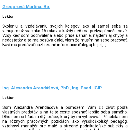
Gregorová Martina, Bc.
Lektor
Školeniu a vzdelávaniu svojich kolegov ako aj samej seba sa
venujem už viac ako 15 rokov a každý deň ma prekvapí niečo nové.
Vždy keď som pochválená alebo príde uznanie, nájdem aj chyby a
nedostatky a to ma posúva ďalej, viem že musím na sebe pracovať.
Baví ma predávať nazbierané informácie ďalej, aj to je […]
Ing. Alexandra Arendášová, PhD., Ing. Paed. IGIP
Lektor
Som Alexandra Arendášová a pomôžem Vám žiť život podľa
vlastných predstáv a na tejto ceste spoznať lepšie seba samého.
Dlho som si hľadala štýl práce, ktorý by mi vyhovoval. Pôsobila som
na rôznych pracovných pozíciách, ako vysokoškolský pedagóg,
vzťahový manažér pre malé a stredné podnikateľské subjekty a