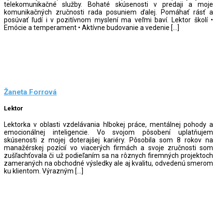
telekomunikačné služby. Bohaté skúsenosti v predaji a moje
komunikačných zručnosti rada posuniem ďalej. Pomáhať rásť a
posúvať ľudí i v pozitívnom myslení ma veľmi baví. Lektor školí •
Emócie a temperament • Aktívne budovanie a vedenie […]
Žaneta Forrová
Lektor
Lektorka v oblasti vzdelávania hlbokej práce, mentálnej pohody a
emocionálnej inteligencie. Vo svojom pôsobení uplatňujem
skúsenosti z mojej doterajšej kariéry. Pôsobila som 8 rokov na
manažérskej pozícií vo viacerých firmách a svoje zručnosti som
zušľachťovala či už podieľaním sa na rôznych firemných projektoch
zameraných na obchodné výsledky ale aj kvalitu, odvedenú smerom
ku klientom. Výrazným […]