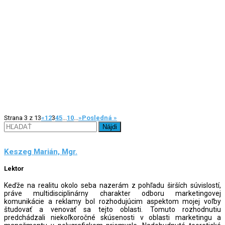
Strana 3 z 13
«
1
2
3
4
5
...
10
...
»
Posledná »
Hľadať:
Keszeg Marián, Mgr.
Lektor
Keďže na realitu okolo seba nazerám z pohľadu širších súvislostí,
práve multidisciplinárny charakter odboru marketingovej
komunikácie a reklamy bol rozhodujúcim aspektom mojej voľby
študovať a venovať sa tejto oblasti. Tomuto rozhodnutiu
predchádzali niekoľkoročné skúsenosti v oblasti marketingu a