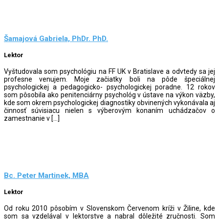
Šamajová Gabriela, PhDr. PhD.
Lektor
Vyštudovala som psychológiu na FF UK v Bratislave a odvtedy sa jej
profesne venujem. Moje začiatky boli na pôde špeciálnej
psychologickej a pedagogicko- psychologickej poradne. 12 rokov
som pôsobila ako penitenciárny psychológ v ústave na výkon väzby,
kde som okrem psychologickej diagnostiky obvinených vykonávala aj
činnosť súvisiacu nielen s výberovým konaním uchádzačov o
zamestnanie v […]
Bc. Peter Martinek, MBA
Lektor
Od roku 2010 pôsobím v Slovenskom Červenom kríži v Žiline, kde
som sa vzdelával v lektorstve a nabral dôležité zručnosti. Som