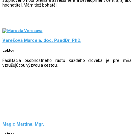
stupňového hodnotenia a assessment a development centra, aj ako
hodnotiteľ. Mám tiež bohaté […]
Verešová Marcela, doc. PaedDr. PhD.
Lektor
Facilitácia osobnostného rastu každého človeka je pre mňa
vzrušujúcou výzvou a cestou...
Magic Martina, Mgr.