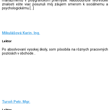
manažmentu v polygrafickom priemysle. Nadobudnuté teoretické
znalosti ešte viac posunuli môj záujem smerom k sociálnemu a
psychologickému […]
Mikulášová Karin, Ing.
Lektor
Po absolvovaní vysokej školy, som pôsobila na rôznych pracovných
pozíciách v obchode...
Turoň Petr, Mgr.
Lektor