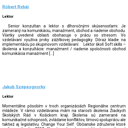
Róbert Rybár
Lektor
Senior konzultan a lektor s dlhoročnými skúsenosťami. Je
zameraný na komunikáciu, manažment, obchod a riadenie obchodu.
Všetky uvedené oblasti obohacuje o prácu so stresom. Vo
vzdelávaní využíva prvky zážitkovej pedagogiky. Dôraz kladie na
implementáciu po skupinovom vzdelávaní. Lektor školí Soft skills –
školenia a konzultácie: manažment / riadenie spoločnosti obchod
komunikácia manažment […]
Jakub Szepesgyorky
Lektor
Momentálne pôsobím v troch organizáciách Regionálne centrum
mládeže. V rámci vzdelávania mám na starosti školenia Žiackych
Školských Rád v Košickom kraji. Školenia sú zamerané na
komunikačné schopnosti, zvládanie konfliktov, tímovú spoluprácu ale
taktiež aj legislatívu. Change Your Self. Občianske združenie ktoré