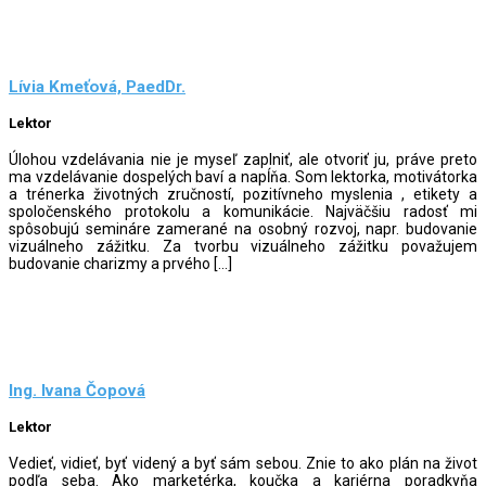
Lívia Kmeťová, PaedDr.
Lektor
Úlohou vzdelávania nie je myseľ zaplniť, ale otvoriť ju, práve preto
ma vzdelávanie dospelých baví a napĺňa. Som lektorka, motivátorka
a trénerka životných zručností, pozitívneho myslenia , etikety a
spoločenského protokolu a komunikácie. Najväčšiu radosť mi
spôsobujú semináre zamerané na osobný rozvoj, napr. budovanie
vizuálneho zážitku. Za tvorbu vizuálneho zážitku považujem
budovanie charizmy a prvého […]
Ing. Ivana Čopová
Lektor
Vedieť, vidieť, byť videný a byť sám sebou. Znie to ako plán na život
podľa seba. Ako marketérka, koučka a kariérna poradkyňa