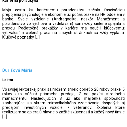
Kariérna poradkyňa
Moja cesta ku kariérnemu poradenstvu začala fascináciou
prepojenia psychológie a ekonómie už počas praxe na HR oddelení v
banke. Svoje vzdelanie (Andragogika, neskôr Manažment a
poradenstvo vo výchove a vzdelávaní) som vždy cielene spájala s
praxou. Počiatočné prekážky v kariére ma naučili kľúčovému:
vytrvalosť a cielená práca na slabých stránkach sa vždy vyplatia.
Kľúčové poznatky […]
Ďurišová Mária
Lektor
Vo svojej lektorskej praxi sa môžem smelo oprieť o 20 rokov praxe. 5
rokov ako súčasť priameho predaja, 7 na pozícii stredného
manažmentu. Nasledujúcich 8 už ako majiteľka spoločnosti
zaoberajúcej sa okrem mimoškolského vzdelávania dospelých aj
predajom investičných vozidiel / veteránov. Školenia ktoré
realizujem sa opierajú hlavne o zažité skúsenosti a každý nový tím je
[…]