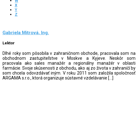
W
X
Y
Z
Gabriela Mitrová, Ing.
Lektor
Dlhé roky som pôsobila v zahraničnom obchode, pracovala som na
obchodnom zastupiteľstve v Moskve a Kyjeve. Neskôr som
pracovala ako sales manažér a regionálny manažér v oblasti
farmácie. Svoje skúsenosti z obchodu, ako aj zo života v zahraničí by
som chcela odovzdávať iným. V roku 2011 som založila spoločnosť
ARGAMA s.r.o., ktorá organizuje sústavné vzdelávanie […]