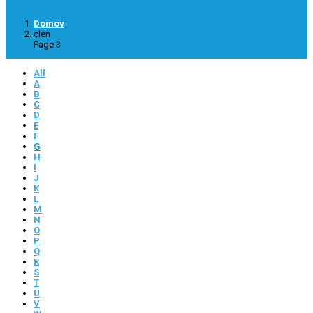
Domov
clen
Page 3
All
A
B
C
D
E
F
G
H
I
J
K
L
M
N
O
P
Q
R
S
T
U
V