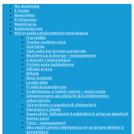
Na stiahnutie
E-booky
Newsletter
Prihlásenie
Registrácia
Katalóg kurzov
Môj projekt celoživotného vzdelávania
O projekte
Tvorba osobnej vízie
Asertivita
Sám sebe kariérnym poradcom
Reziliencia & Energy – management
4 dohody v komunikácii
Vzťahy naše každodenné
Hlboká práca
Etiketa
Moje hodnoty
Leadership
Prvýkrát manažérom
Vzdelávanie a (seba) rozvoj – moja cesta
Sebapoznanie ako ďalší krok k efektívnemu
sebarozvoju
Sila príbehu o úspešných zlyhaniach
Harmónia v živote
Superskills: Odhalenie 5 základných pilierov skvelých
konverzácií
Time – management
Ako využiť umelú inteligenciu pri príprave školení a
prezentácií