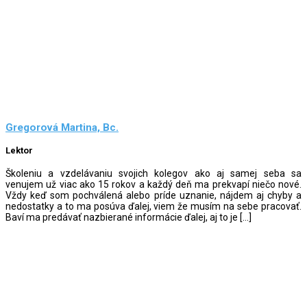
Gregorová Martina, Bc.
Lektor
Školeniu a vzdelávaniu svojich kolegov ako aj samej seba sa
venujem už viac ako 15 rokov a každý deň ma prekvapí niečo nové.
Vždy keď som pochválená alebo príde uznanie, nájdem aj chyby a
nedostatky a to ma posúva ďalej, viem že musím na sebe pracovať.
Baví ma predávať nazbierané informácie ďalej, aj to je […]