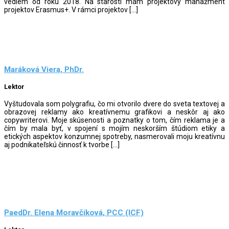
vediem od roku 2018. Na starosti mám projektový manažment
projektov Erasmus+. V rámci projektov […]
Maráková Viera, PhDr.
Lektor
Vyštudovala som polygrafiu, čo mi otvorilo dvere do sveta textovej a
obrazovej reklamy ako kreatívnemu grafikovi a neskôr aj ako
copywriterovi. Moje skúsenosti a poznatky o tom, čím reklama je a
čím by mala byť, v spojení s mojím neskorším štúdiom etiky a
etických aspektov konzumnej spotreby, nasmerovali moju kreatívnu
aj podnikateľskú činnosť k tvorbe […]
PaedDr. Elena Moravčíková, PCC (ICF)