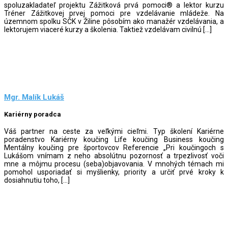
spoluzakladateľ projektu Zážitková prvá pomoci® a lektor kurzu
Tréner Zážitkovej prvej pomoci pre vzdelávanie mládeže. Na
územnom spolku SČK v Žiline pôsobím ako manažér vzdelávania, a
lektorujem viaceré kurzy a školenia. Taktiež vzdelávam civilnú […]
Mgr. Malík Lukáš
Kariérny poradca
Váš partner na ceste za veľkými cieľmi. Typ školení Kariérne
poradenstvo Kariérny koučing Life koučing Business koučing
Mentálny koučing pre športovcov Referencie „Pri koučingoch s
Lukášom vnímam z neho absolútnu pozornosť a trpezlivosť voči
mne a môjmu procesu (seba)objavovania. V mnohých témach mi
pomohol usporiadať si myšlienky, priority a určiť prvé kroky k
dosiahnutiu toho, […]