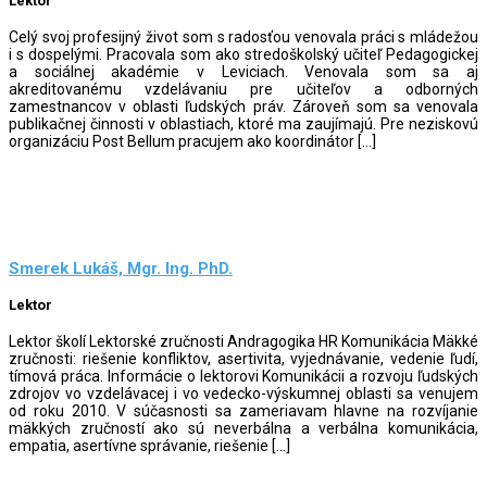
Lektor
Celý svoj profesijný život som s radosťou venovala práci s mládežou
i s dospelými. Pracovala som ako stredoškolský učiteľ Pedagogickej
a sociálnej akadémie v Leviciach. Venovala som sa aj
akreditovanému vzdelávaniu pre učiteľov a odborných
zamestnancov v oblasti ľudských práv. Zároveň som sa venovala
publikačnej činnosti v oblastiach, ktoré ma zaujímajú. Pre neziskovú
organizáciu Post Bellum pracujem ako koordinátor […]
Smerek Lukáš, Mgr. Ing. PhD.
Lektor
Lektor školí Lektorské zručnosti Andragogika HR Komunikácia Mäkké
zručnosti: riešenie konfliktov, asertivita, vyjednávanie, vedenie ľudí,
tímová práca. Informácie o lektorovi Komunikácii a rozvoju ľudských
zdrojov vo vzdelávacej i vo vedecko-výskumnej oblasti sa venujem
od roku 2010. V súčasnosti sa zameriavam hlavne na rozvíjanie
mäkkých zručností ako sú neverbálna a verbálna komunikácia,
empatia, asertívne správanie, riešenie […]