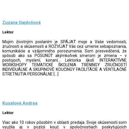
Zuzana Gajdošová
Lektor
Mojim životným poslaním je SPÁJAŤ moje a Vaše vedomosti,
zručnosti a skúsenosti a ROZVÍJAŤ Vás cez umenie sebapoznania,
komunikácie a vzájomného porozumenia. Som presvedčená, že
spôsob ako sa POSUNÚŤ akýmkoľvek smerom je zmena – v
postojoch, myslení, konaní… Lektorka školí: INTERAKTÍVNE
WORKSHOPY TEMATICKÉ ŠKOLENIA TRÉNINGY ZRUČNOSTÍ
INDIVIDUÁLNE A SKUPINOVÉ KOUČINGY FACILITÁCIE A VENTILAČNÉ
STRETNUTIA PERSONÁLNE […]
Kusalová Andrea
Lektor
Viac ako 10 rokov pôsobím v oblasti predaja. Svoje skúsenosti som
využila aj v pozícii kouč v spoločnostiach poskytujúcich