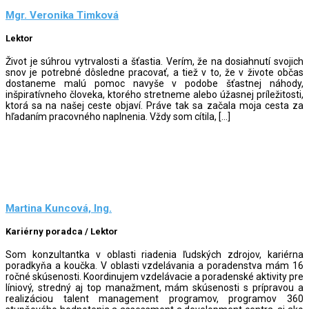
Mgr. Veronika Timková
Lektor
Život je súhrou vytrvalosti a šťastia. Verím, že na dosiahnutí svojich
snov je potrebné dôsledne pracovať, a tiež v to, že v živote občas
dostaneme malú pomoc navyše v podobe šťastnej náhody,
inšpiratívneho človeka, ktorého stretneme alebo úžasnej príležitosti,
ktorá sa na našej ceste objaví. Práve tak sa začala moja cesta za
hľadaním pracovného naplnenia. Vždy som cítila, […]
Martina Kuncová, Ing.
Kariérny poradca / Lektor
Som konzultantka v oblasti riadenia ľudských zdrojov, kariérna
poradkyňa a koučka. V oblasti vzdelávania a poradenstva mám 16
ročné skúsenosti. Koordinujem vzdelávacie a poradenské aktivity pre
líniový, stredný aj top manažment, mám skúsenosti s prípravou a
realizáciou talent management programov, programov 360