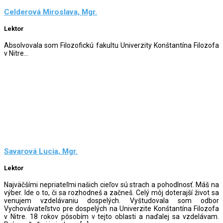
Celderová Miroslava, Mgr.
Lektor
Absolvovala som Filozofickú fakultu Univerzity Konštantína Filozofa
v Nitre...
Savarová Lucia, Mgr.
Lektor
Najväčšími nepriateľmi našich cieľov sú strach a pohodlnosť. Máš na
výber. Ide o to, či sa rozhodneš a začneš. Celý môj doterajší život sa
venujem vzdelávaniu dospelých. Vyštudovala som odbor
Vychovávateľstvo pre dospelých na Univerzite Konštantína Filozofa
v Nitre. 18 rokov pôsobím v tejto oblasti a naďalej sa vzdelávam.