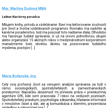
Mgr. Martina Dudová MBA
Lektor/Kariérny poradca
Milujem knihy, prírodu a vzdelávanie. Baví ma lektorovanie zručností
pre život a tvorba vzdelávacích programov. Rovnako ma nadchlo aj
kariérne poradenstvo, teší ma posúvať toto nadšenie ďalej. Dlhodobo
ma fascinuje ľudské správanie, či už na úrovni jednotlivcov, skupín
alebo organizácií. 15 akčných rokov v medzinárodnom korporátnom
manažmente bolo skvelou školou na pozorovanie ľudského
myslenia, postojov […]
Mária Boťanská, Ing.
Celý svoj profesný život sa venujem analýze správania sa ľudí v
rámci sociologických, spotrebiteľských a zamestnaneckých
prieskumov. Najväčšiu skúsenosť mi priniesla práca v prieskumnej
agentúre GfK, kde som pracovala 7 rokov na vedúcich pozíciach.
Spotrebiteľský prieskum, psychológia zákazníka, hľadanie informácií
v množstve čísiel a dát, ale aj komunikácia s klientmi, prezentácia
výsledkov a odporúčaní pre […]