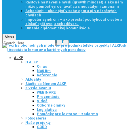
Rastové nastavenie mysli (growth mindset) a ako nám
môže pomôcť vyrovnávať sa s neustálymi zmenami
Sebasúcit – ako nájsť v sebe oporu aj v náročných
chvíľach
Impostor syndróm – ako prestať pochybovať o sebe a
získať späť svoju sebadôveru
Umenie diplomatickej komunikácie
Menu
ALKP
O ALKP
O nás
Náš tím
Referencie
Aktuality
Staňte sa členom ALKP
K vzdelávaniu
WEBINARE
Prezentácie
Videá
Odborné články
Legislatíva
Pomôcky pre lektorov – zadarmo
Fotogaléria
Naše projekty
CORD