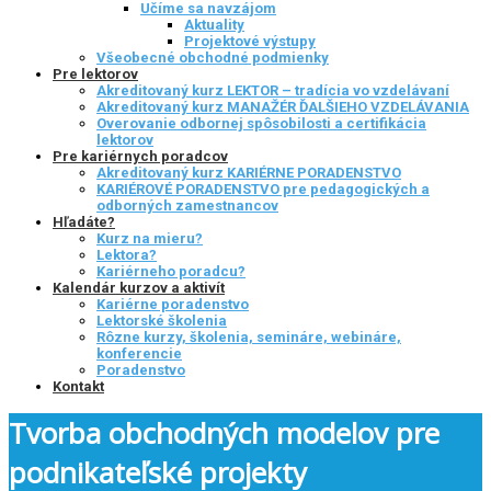
Učíme sa navzájom
Aktuality
Projektové výstupy
Všeobecné obchodné podmienky
Pre lektorov
Akreditovaný kurz LEKTOR – tradícia vo vzdelávaní
Akreditovaný kurz MANAŽÉR ĎALŠIEHO VZDELÁVANIA
Overovanie odbornej spôsobilosti a certifikácia
lektorov
Pre kariérnych poradcov
Akreditovaný kurz KARIÉRNE PORADENSTVO
KARIÉROVÉ PORADENSTVO pre pedagogických a
odborných zamestnancov
Hľadáte?
Kurz na mieru?
Lektora?
Kariérneho poradcu?
Kalendár kurzov a aktivít
Kariérne poradenstvo
Lektorské školenia
Rôzne kurzy, školenia, semináre, webináre,
konferencie
Poradenstvo
Kontakt
Tvorba obchodných modelov pre
podnikateľské projekty