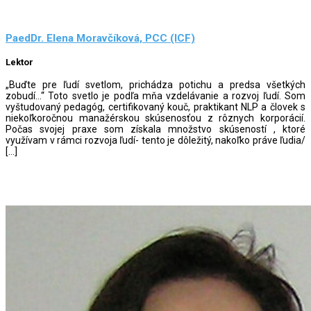
PaedDr. Elena Moravčíková, PCC (ICF)
Lektor
„Buďte pre ľudí svetlom, prichádza potichu a predsa všetkých
zobudí…“ Toto svetlo je podľa mňa vzdelávanie a rozvoj ľudí. Som
vyštudovaný pedagóg, certifikovaný kouč, praktikant NLP a človek s
niekoľkoročnou manažérskou skúsenosťou z rôznych korporácií.
Počas svojej praxe som získala množstvo skúseností , ktoré
využívam v rámci rozvoja ľudí- tento je dôležitý, nakoľko práve ľudia/
[…]