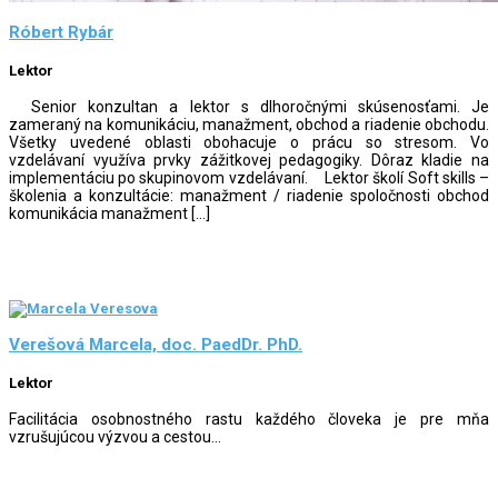
Róbert Rybár
Lektor
Senior konzultan a lektor s dlhoročnými skúsenosťami. Je
zameraný na komunikáciu, manažment, obchod a riadenie obchodu.
Všetky uvedené oblasti obohacuje o prácu so stresom. Vo
vzdelávaní využíva prvky zážitkovej pedagogiky. Dôraz kladie na
implementáciu po skupinovom vzdelávaní. Lektor školí Soft skills –
školenia a konzultácie: manažment / riadenie spoločnosti obchod
komunikácia manažment […]
Verešová Marcela, doc. PaedDr. PhD.
Lektor
Facilitácia osobnostného rastu každého človeka je pre mňa
vzrušujúcou výzvou a cestou...