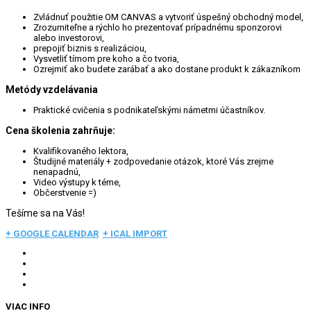
Zvládnuť použitie OM CANVAS a vytvoriť úspešný obchodný model,
Zrozumiteľne a rýchlo ho prezentovať prípadnému sponzorovi
alebo investorovi,
prepojiť biznis s realizáciou,
Vysvetliť tímom pre koho a čo tvoria,
Ozrejmiť ako budete zarábať a ako dostane produkt k zákazníkom
Metódy vzdelávania
Praktické cvičenia s podnikateľskými námetmi účastníkov.
Cena školenia zahrňuje:
Kvalifikovaného lektora,
Študijné materiály + zodpovedanie otázok, ktoré Vás zrejme
nenapadnú,
Video výstupy k téme,
Občerstvenie =)
Tešíme sa na Vás!
+ GOOGLE CALENDAR
+ ICAL IMPORT
VIAC INFO