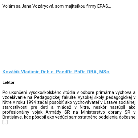
Volám sa Jana Vozáryová, som majiteľkou firmy EPAS...
Kováčik Vladimír, Dr.h.c. PaedDr. PhDr. DBA, MSc.
Lektor
Po ukončení vysokoškolského štúdia v odbore primárna výchova a
vzdelávanie na Pedagogickej fakulte Vysokej školy pedagogickej v
Nitre v roku 1994 začal pôsobiť ako vychovávateľ v Ústave sociálnej
starostlivosti pre deti a mládež v Nitre, neskôr nastúpil ako
profesionálny vojak Armády SR na Ministerstvo obrany SR v
Bratislave, kde pôsobil ako vedúci samostatného oddelenia dočasne
[…]