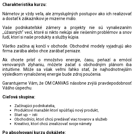
Charakteristika kurzu:
Námetov je vždy veľa, ale zmysluplných postupov ako ich realizovať
a dostať k zákazníkovi je mizerne málo.
Vaše podnikateľské zámery a projekty nie sú vynaliezaním
,,úžasných“ vecí, ktoré si nikto nekúpi ale riešením problémov a snov
ľudí, ktorí si naše produkty a služby kúpia.
Všetko začína aj končí v obchode. Obchodné modely vyjadrujú ako
firma zarába alebo chce zarábať peniaze.
Ak chcete prísť o množstvo energie, času, peňazí a emócií
venovaných zlyhaniu, môžete začať s obchodným plánom iba
intuitívne. Môže sa však veľmi ľahko stať, že najhodnotnejším
výsledkom vynaloženej energie bude zdroj poučenia.
Garantujeme Vám, že OM CANVAS násobne zvýši pravdepodobnosť
Vášho úspechu.
Cieľová skupina:
Začínajúci podnikatelia,
Produktoví manažéri ktorí spúšťajú nový produkt,
Start up – isti
Obchodníci, ktorí chcú predávať viac tovarov a služieb
Kreatívci, ktorí chcú zrealizovať svoje námety
Po absolvovaní kurzu dokážete: