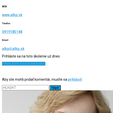
WEB
www.alkp.sk
Telefón
0919185148
Email
alkp@alkp.sk
Prihláste sa na toto školenie už dnes.
PRIHLÁSIŤ SA NA ŠKOLENIE
Aby ste mohli pridať komentár, musíte sa
prihlásiť
.
Hľadať: