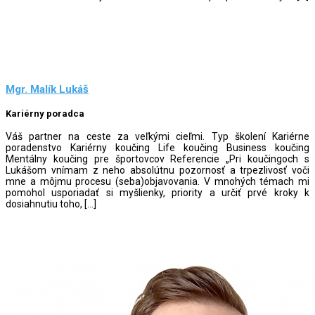
Mgr. Malík Lukáš
Kariérny poradca
Váš partner na ceste za veľkými cieľmi. Typ školení Kariérne
poradenstvo Kariérny koučing Life koučing Business koučing
Mentálny koučing pre športovcov Referencie „Pri koučingoch s
Lukášom vnímam z neho absolútnu pozornosť a trpezlivosť voči
mne a môjmu procesu (seba)objavovania. V mnohých témach mi
pomohol usporiadať si myšlienky, priority a určiť prvé kroky k
dosiahnutiu toho, […]