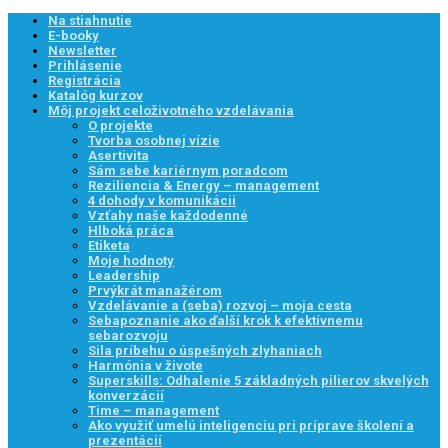
Na stiahnutie
E-booky
Newsletter
Prihlásenie
Registrácia
Katalóg kurzov
Môj projekt celoživotného vzdelávania
O projekte
Tvorba osobnej vízie
Asertivita
Sám sebe kariérnym poradcom
Reziliencia & Energy – management
4 dohody v komunikácii
Vzťahy naše každodenné
Hlboká práca
Etiketa
Moje hodnoty
Leadership
Prvýkrát manažérom
Vzdelávanie a (seba) rozvoj – moja cesta
Sebapoznanie ako ďalší krok k efektívnemu
sebarozvoju
Sila príbehu o úspešných zlyhaniach
Harmónia v živote
Superskills: Odhalenie 5 základných pilierov skvelých
konverzácií
Time – management
Ako využiť umelú inteligenciu pri príprave školení a
prezentácií