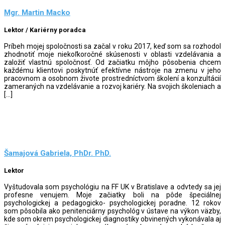
Mgr. Martin Macko
Lektor / Kariérny poradca
Príbeh mojej spoločnosti sa začal v roku 2017, keď som sa rozhodol
zhodnotiť moje niekoľkoročné skúsenosti v oblasti vzdelávania a
založiť vlastnú spoločnosť. Od začiatku môjho pôsobenia chcem
každému klientovi poskytnúť efektívne nástroje na zmenu v jeho
pracovnom a osobnom živote prostredníctvom školení a konzultácií
zameraných na vzdelávanie a rozvoj kariéry. Na svojich školeniach a
[…]
Šamajová Gabriela, PhDr. PhD.
Lektor
Vyštudovala som psychológiu na FF UK v Bratislave a odvtedy sa jej
profesne venujem. Moje začiatky boli na pôde špeciálnej
psychologickej a pedagogicko- psychologickej poradne. 12 rokov
som pôsobila ako penitenciárny psychológ v ústave na výkon väzby,
kde som okrem psychologickej diagnostiky obvinených vykonávala aj