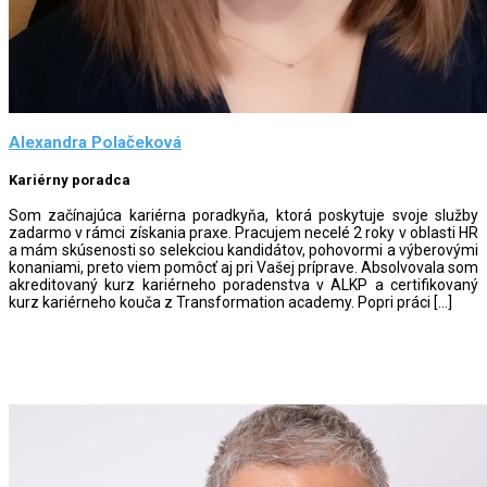
Alexandra Polačeková
Kariérny poradca
Som začínajúca kariérna poradkyňa, ktorá poskytuje svoje služby
zadarmo v rámci získania praxe. Pracujem necelé 2 roky v oblasti HR
a mám skúsenosti so selekciou kandidátov, pohovormi a výberovými
konaniami, preto viem pomôcť aj pri Vašej príprave. Absolvovala som
akreditovaný kurz kariérneho poradenstva v ALKP a certifikovaný
kurz kariérneho kouča z Transformation academy. Popri práci […]