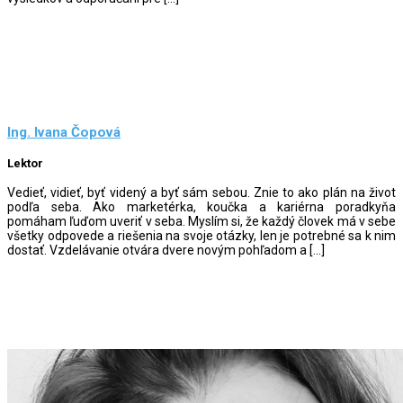
Ing. Ivana Čopová
Lektor
Vedieť, vidieť, byť videný a byť sám sebou. Znie to ako plán na život
podľa seba. Ako marketérka, koučka a kariérna poradkyňa
pomáham ľuďom uveriť v seba. Myslím si, že každý človek má v sebe
všetky odpovede a riešenia na svoje otázky, len je potrebné sa k nim
dostať. Vzdelávanie otvára dvere novým pohľadom a […]