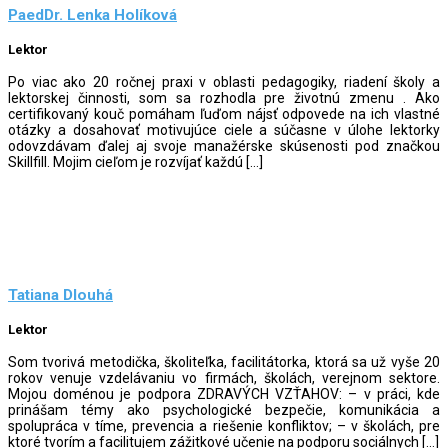
PaedDr. Lenka Holíková
Lektor
Po viac ako 20 ročnej praxi v oblasti pedagogiky, riadení školy a
lektorskej činnosti, som sa rozhodla pre životnú zmenu . Ako
certifikovaný kouč pomáham ľuďom nájsť odpovede na ich vlastné
otázky a dosahovať motivujúce ciele a súčasne v úlohe lektorky
odovzdávam ďalej aj svoje manažérske skúsenosti pod značkou
Skillfill. Mojim cieľom je rozvíjať každú […]
Tatiana Dlouhá
Lektor
Som tvorivá metodička, školiteľka, facilitátorka, ktorá sa už vyše 20
rokov venuje vzdelávaniu vo firmách, školách, verejnom sektore.
Mojou doménou je podpora ZDRAVÝCH VZŤAHOV: – v práci, kde
prinášam témy ako psychologické bezpečie, komunikácia a
spolupráca v tíme, prevencia a riešenie konfliktov; – v školách, pre
ktoré tvorím a facilitujem zážitkové učenie na podporu sociálnych […]