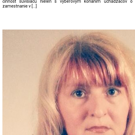
činnosť súvisiacu nielen s výberovým konaním uchádzačov o
zamestnanie v […]