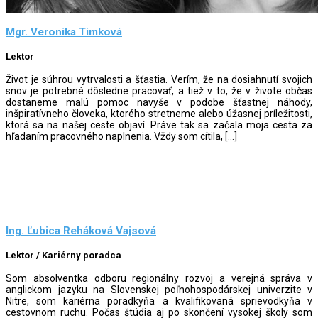
Mgr. Veronika Timková
Lektor
Život je súhrou vytrvalosti a šťastia. Verím, že na dosiahnutí svojich
snov je potrebné dôsledne pracovať, a tiež v to, že v živote občas
dostaneme malú pomoc navyše v podobe šťastnej náhody,
inšpiratívneho človeka, ktorého stretneme alebo úžasnej príležitosti,
ktorá sa na našej ceste objaví. Práve tak sa začala moja cesta za
hľadaním pracovného naplnenia. Vždy som cítila, […]
Ing. Ľubica Reháková Vajsová
Lektor / Kariérny poradca
Som absolventka odboru regionálny rozvoj a verejná správa v
anglickom jazyku na Slovenskej poľnohospodárskej univerzite v
Nitre, som kariérna poradkyňa a kvalifikovaná sprievodkyňa v
cestovnom ruchu. Počas štúdia aj po skončení vysokej školy som