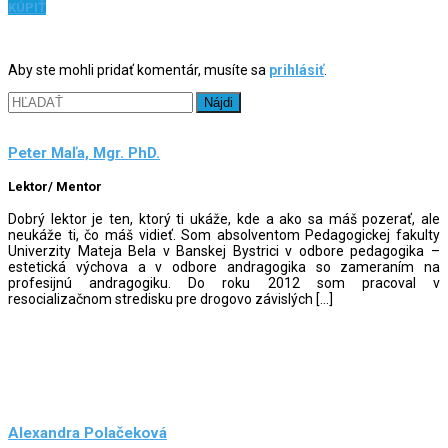
KÚPIŤ
Aby ste mohli pridať komentár, musíte sa
prihlásiť
.
Hľadať:
Peter Maľa, Mgr. PhD.
Lektor/ Mentor
Dobrý lektor je ten, ktorý ti ukáže, kde a ako sa máš pozerať, ale
neukáže ti, čo máš vidieť. Som absolventom Pedagogickej fakulty
Univerzity Mateja Bela v Banskej Bystrici v odbore pedagogika –
estetická výchova a v odbore andragogika so zameraním na
profesijnú andragogiku. Do roku 2012 som pracoval v
resocializačnom stredisku pre drogovo závislých […]
Alexandra Polačeková