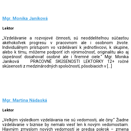
Mgr. Monika Janíková
Lektor
„Vzdelávanie a rozvojové činnosti, sú neoddeliteľnou súčasťou
akéhokoľvek progresu v pracovnom ale i osobnom živote.
Individuálnym prístupom vo vzdelávaní k jednotlivcovi, k skupine,
alebo k tímu, môžeme podporiť ich výnimočnosť, originalitu ako aj
úspešnosť dosahovať osobné ale i firemné ciele.“ Mgr. Monika
Janíková PRACOVNÉ SKÚSENOSTI LEKTORKY 12+ ročné
skúsenosti z medzinárodných spoločností, pôsobiacich v […]
Mgr. Martina Nádaská
Lektor
„Veľkým výsledkom vzdelávania nie sú vedomosti, ale činy.“ Žiadne
vzdelávanie v biznise by nemalo viesť len k novým vedomostiam.
Hlavným zmyslom nových vedomostí je predsa pokrok – zmena