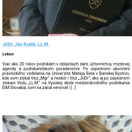
JUDr. Ján Králik, LL.M.
Lektor
Viac ako 20 rokov podnikám v oblastiach daní, účtovníctva, mzdovej
agendy a podnikateľskom poradenstve. Po úspešnom ukončení
právnického vzdelania na Univerzite Mateja Bela v Banskej Bystrici,
kde som získal titul „Mgr“ a neskôr i titul „JUDr“, ako aj po úspešnom
získaní titulu „LL.M.“ na Vysokej škole medzinárodného podnikania
ISM Slovakia, som sa začal venovať i […]