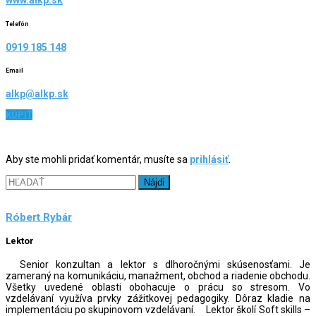
www.alkp.sk
Telefón
0919 185 148
Email
alkp@alkp.sk
KÚPIŤ
Aby ste mohli pridať komentár, musíte sa
prihlásiť
.
Hľadať:
Róbert Rybár
Lektor
Senior konzultan a lektor s dlhoročnými skúsenosťami. Je
zameraný na komunikáciu, manažment, obchod a riadenie obchodu.
Všetky uvedené oblasti obohacuje o prácu so stresom. Vo
vzdelávaní využíva prvky zážitkovej pedagogiky. Dôraz kladie na
implementáciu po skupinovom vzdelávaní. Lektor školí Soft skills –