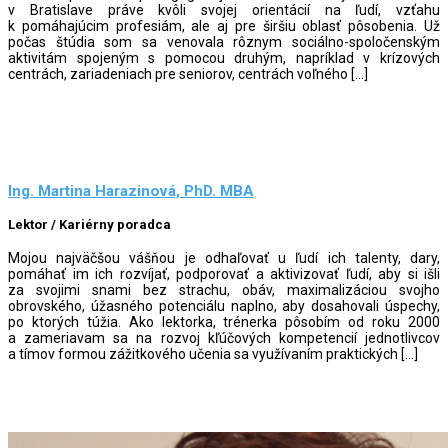
v Bratislave práve kvôli svojej orientácií na ľudí, vzťahu
k pomáhajúcim profesiám, ale aj pre širšiu oblasť pôsobenia. Už
počas štúdia som sa venovala rôznym sociálno-spoločenským
aktivitám spojeným s pomocou druhým, napríklad v krízových
centrách, zariadeniach pre seniorov, centrách voľného […]
Ing. Martina Harazinová, PhD. MBA
Lektor / Kariérny poradca
Mojou najväčšou vášňou je odhaľovať u ľudí ich talenty, dary,
pomáhať im ich rozvíjať, podporovať a aktivizovať ľudí, aby si išli
za svojimi snami bez strachu, obáv, maximalizáciou svojho
obrovského, úžasného potenciálu naplno, aby dosahovali úspechy,
po ktorých túžia. Ako lektorka, trénerka pôsobím od roku 2000
a zameriavam sa na rozvoj kľúčových kompetencií jednotlivcov
a tímov formou zážitkového učenia sa využívaním praktických […]