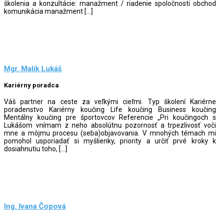
školenia a konzultácie: manažment / riadenie spoločnosti obchod
komunikácia manažment […]
Mgr. Malík Lukáš
Kariérny poradca
Váš partner na ceste za veľkými cieľmi. Typ školení Kariérne
poradenstvo Kariérny koučing Life koučing Business koučing
Mentálny koučing pre športovcov Referencie „Pri koučingoch s
Lukášom vnímam z neho absolútnu pozornosť a trpezlivosť voči
mne a môjmu procesu (seba)objavovania. V mnohých témach mi
pomohol usporiadať si myšlienky, priority a určiť prvé kroky k
dosiahnutiu toho, […]
Ing. Ivana Čopová