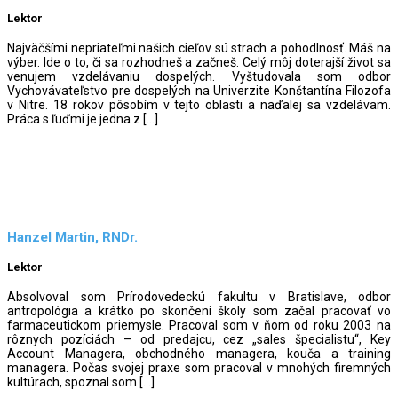
Lektor
Najväčšími nepriateľmi našich cieľov sú strach a pohodlnosť. Máš na
výber. Ide o to, či sa rozhodneš a začneš. Celý môj doterajší život sa
venujem vzdelávaniu dospelých. Vyštudovala som odbor
Vychovávateľstvo pre dospelých na Univerzite Konštantína Filozofa
v Nitre. 18 rokov pôsobím v tejto oblasti a naďalej sa vzdelávam.
Práca s ľuďmi je jedna z […]
Hanzel Martin, RNDr.
Lektor
Absolvoval som Prírodovedeckú fakultu v Bratislave, odbor
antropológia a krátko po skončení školy som začal pracovať vo
farmaceutickom priemysle. Pracoval som v ňom od roku 2003 na
rôznych pozíciách – od predajcu, cez „sales špecialistu“, Key
Account Managera, obchodného managera, kouča a training
managera. Počas svojej praxe som pracoval v mnohých firemných
kultúrach, spoznal som […]