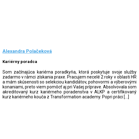
Alexandra Polačeková
Kariérny poradca
Som začínajúca kariérna poradkyňa, ktorá poskytuje svoje služby
zadarmo v rámci získania praxe. Pracujem necelé 2 roky v oblasti HR
a mám skúsenosti so selekciou kandidátov, pohovormi a výberovými
konaniami, preto viem pomôcť aj pri Vašej príprave. Absolvovala som
akreditovaný kurz kariérneho poradenstva v ALKP a certifikovaný
kurz kariérneho kouča z Transformation academy. Popri práci […]