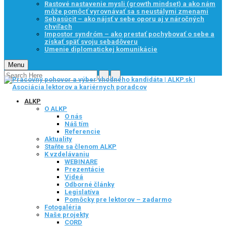
Rastové nastavenie mysli (growth mindset) a ako nám
môže pomôcť vyrovnávať sa s neustálymi zmenami
Sebasúcit – ako nájsť v sebe oporu aj v náročných
chvíľach
Impostor syndróm – ako prestať pochybovať o sebe a
získať späť svoju sebadôveru
Umenie diplomatickej komunikácie
Menu
ALKP
O ALKP
O nás
Náš tím
Referencie
Aktuality
Staňte sa členom ALKP
K vzdelávaniu
WEBINARE
Prezentácie
Videá
Odborné články
Legislatíva
Pomôcky pre lektorov – zadarmo
Fotogaléria
Naše projekty
CORD