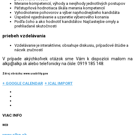
Meranie kompetencií, výhody a nevýhody jednotlivých postupov
Päťstupňová hodnotiaca škála merania kompetencií
Vyhodnotenie pohovorov a výber najvhodnejšieho kandidáta
Úspešné vyjednávanie a uzavretie výberového konania
Podľa čoho a ako hodnotiť kandidátov. Najčastejšie omyly a
prehliadané skutočnosti
priebeh vzdelávania
Vzdelávanie je interaktívne; obsahuje diskusiu, prípadové štúdie a
nácvik zručností
V prípade akýchkoľvek otázok sme Vám k dispozícii mailom na
alkp@alkp.sk alebo telefonicky na čísle: 0919 185 148.
Zdroj obrázku: www.usability.gov
+ GOOGLE CALENDAR
+ ICAL IMPORT
VIAC INFO
WEB