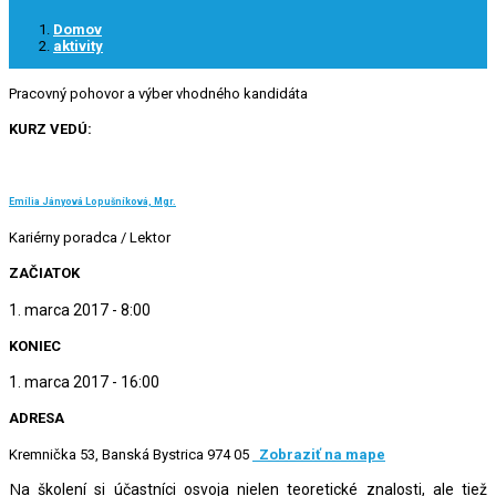
Domov
aktivity
Pracovný pohovor a výber vhodného kandidáta
KURZ VEDÚ:
Emília Jányová Lopušníková, Mgr.
Kariérny poradca / Lektor
ZAČIATOK
1. marca 2017 - 8:00
KONIEC
1. marca 2017 - 16:00
ADRESA
Kremnička 53, Banská Bystrica 974 05
Zobraziť na mape
Na školení si účastníci osvoja nielen teoretické znalosti, ale tiež