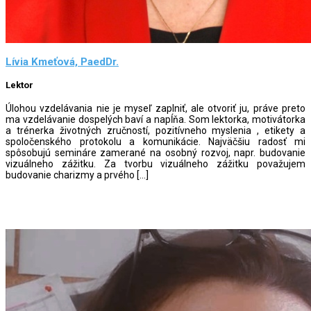
Lívia Kmeťová, PaedDr.
Lektor
Úlohou vzdelávania nie je myseľ zaplniť, ale otvoriť ju, práve preto
ma vzdelávanie dospelých baví a napĺňa. Som lektorka, motivátorka
a trénerka životných zručností, pozitívneho myslenia , etikety a
spoločenského protokolu a komunikácie. Najväčšiu radosť mi
spôsobujú semináre zamerané na osobný rozvoj, napr. budovanie
vizuálneho zážitku. Za tvorbu vizuálneho zážitku považujem
budovanie charizmy a prvého […]