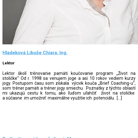
Hladeková Libuše Chiara, Ing.
Lektor
Lektor školí trénovanie pamäti koučovanie program „Život na
stoličke“ Od r. 1998 sa venujem joge a asi 10 rokov vediem kurzy
jogy. Postupom času som získala výcvik kouča „Brief Coaching-u“,
som tréner pamäti a tréner jogy smiechu. Poznatky z týchto oblastí
mi ukazujú cestu k tomu, ako ľuďom uľahčiť život na stoličke
a súčasne im umožniť maximálne využitie ich potenciálu. […]