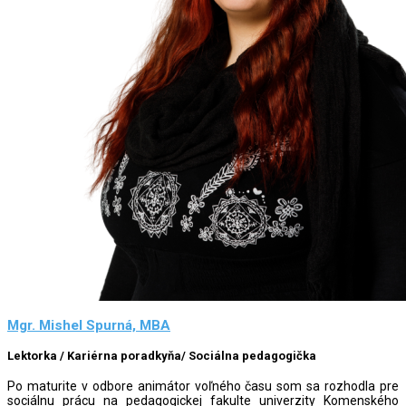
Mgr. Mishel Spurná, MBA
Lektorka / Kariérna poradkyňa/ Sociálna pedagogička
Po maturite v odbore animátor voľného času som sa rozhodla pre
sociálnu prácu na pedagogickej fakulte univerzity Komenského