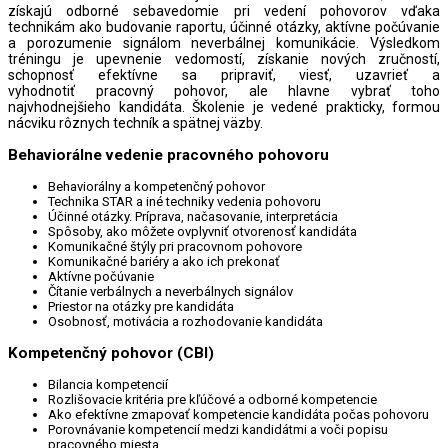
získajú odborné sebavedomie pri vedení pohovorov vďaka
technikám ako budovanie raportu, účinné otázky, aktívne počúvanie
a porozumenie signálom neverbálnej komunikácie. Výsledkom
tréningu je upevnenie vedomostí, získanie nových zručností,
schopnosť efektívne sa pripraviť, viesť, uzavrieť a
vyhodnotiť pracovný pohovor, ale hlavne vybrať toho
najvhodnejšieho kandidáta. Školenie je vedené prakticky, formou
nácviku rôznych techník a spätnej väzby.
Behaviorálne vedenie pracovného pohovoru
Behaviorálny a kompetenčný pohovor
Technika STAR a iné techniky vedenia pohovoru
Účinné otázky. Príprava, načasovanie, interpretácia
Spôsoby, ako môžete ovplyvniť otvorenosť kandidáta
Komunikačné štýly pri pracovnom pohovore
Komunikačné bariéry a ako ich prekonať
Aktívne počúvanie
Čítanie verbálnych a neverbálnych signálov
Priestor na otázky pre kandidáta
Osobnosť, motivácia a rozhodovanie kandidáta
Kompetenčný pohovor (CBI)
Bilancia kompetencií
Rozlišovacie kritéria pre kľúčové a odborné kompetencie
Ako efektívne zmapovať kompetencie kandidáta počas pohovoru
Porovnávanie kompetencií medzi kandidátmi a voči popisu
pracovného miesta