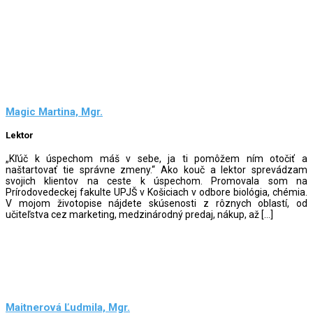
Magic Martina, Mgr.
Lektor
„Kľúč k úspechom máš v sebe, ja ti pomôžem ním otočiť a
naštartovať tie správne zmeny.“ Ako kouč a lektor sprevádzam
svojich klientov na ceste k úspechom. Promovala som na
Prírodovedeckej fakulte UPJŠ v Košiciach v odbore biológia, chémia.
V mojom životopise nájdete skúsenosti z rôznych oblastí, od
učiteľstva cez marketing, medzinárodný predaj, nákup, až […]
Maitnerová Ľudmila, Mgr.