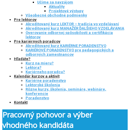
Učíme sa navzájom
Aktuality
Projektové výstupy
Všeobecné obchodné podmienky
Pre lektorov
Akreditovaný kurz LEKTOR – tradícia vo vzdelávaní
Akreditovaný kurz MANAŽÉR ĎALŠIEHO VZDELÁVANIA
Overovanie odbornej spôsobilosti a certifikácia
lektorov
Pre kariérnych poradcov
Akreditovaný kurz KARIÉRNE PORADENSTVO
KARIÉROVÉ PORADENSTVO pre pedagogických a
odborných zamestnancov
Hľadáte?
Kurz na mieru?
Lektora?
Kariérneho poradcu?
Kalendár kurzov a aktivít
Kariérne poradenstvo
Lektorské školenia
Rôzne kurzy, školenia, semináre, webináre,
konferencie
Poradenstvo
Kontakt
Pracovný pohovor a výber
vhodného kandidáta