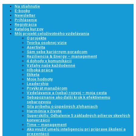
Na stiahnutie
E-booky
Newsletter
Prihlásenie
Registrácia
Katalóg kurzov
Môj projekt celoživotného vzdelávania
O projekte
Tvorba osobnej vízie
Asertivita
Sám sebe kariérnym poradcom
Reziliencia & Energy – management
4 dohody v komunikácii
Vzťahy naše každodenné
Hlboká práca
Etiketa
Moje hodnoty
Leadership
Prvýkrát manažérom
Vzdelávanie a (seba) rozvoj – moja cesta
Sebapoznanie ako ďalší krok k efektívnemu
sebarozvoju
Sila príbehu o úspešných zlyhaniach
Harmónia v živote
Superskills: Odhalenie 5 základných pilierov skvelých
konverzácií
Time – management
Ako využiť umelú inteligenciu pri príprave školení a
prezentácií