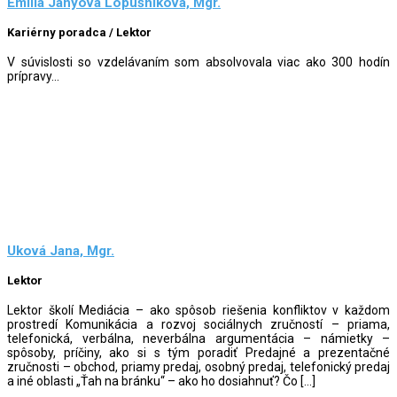
Emília Jányová Lopušníková, Mgr.
Kariérny poradca / Lektor
V súvislosti so vzdelávaním som absolvovala viac ako 300 hodín
prípravy...
Uková Jana, Mgr.
Lektor
Lektor školí Mediácia – ako spôsob riešenia konfliktov v každom
prostredí Komunikácia a rozvoj sociálnych zručností – priama,
telefonická, verbálna, neverbálna argumentácia – námietky –
spôsoby, príčiny, ako si s tým poradiť Predajné a prezentačné
zručnosti – obchod, priamy predaj, osobný predaj, telefonický predaj
a iné oblasti „Ťah na bránku“ – ako ho dosiahnuť? Čo […]