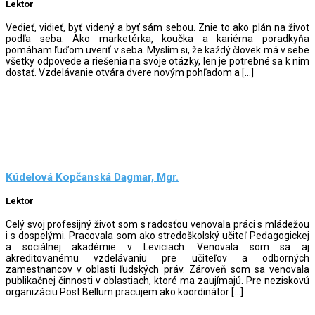
Lektor
Vedieť, vidieť, byť videný a byť sám sebou. Znie to ako plán na život
podľa seba. Ako marketérka, koučka a kariérna poradkyňa
pomáham ľuďom uveriť v seba. Myslím si, že každý človek má v sebe
všetky odpovede a riešenia na svoje otázky, len je potrebné sa k nim
dostať. Vzdelávanie otvára dvere novým pohľadom a […]
Kúdelová Kopčanská Dagmar, Mgr.
Lektor
Celý svoj profesijný život som s radosťou venovala práci s mládežou
i s dospelými. Pracovala som ako stredoškolský učiteľ Pedagogickej
a sociálnej akadémie v Leviciach. Venovala som sa aj
akreditovanému vzdelávaniu pre učiteľov a odborných
zamestnancov v oblasti ľudských práv. Zároveň som sa venovala
publikačnej činnosti v oblastiach, ktoré ma zaujímajú. Pre neziskovú
organizáciu Post Bellum pracujem ako koordinátor […]