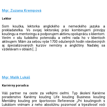
Mgr. Zuzana Krempová
Lektor
Som koučka, lektorka anglického a nemeckého jazyka a
prekladateľka. Vo svojej lektorskej práci kombinujem princípy
koučingu a mentoringu a podporujem aktívnu spoluprácu s klientom.
Verím v silu ľudského potenciálu a veľmi rada ho v klientoch
aktivujem. Mám za sebou vyše 1700 odučených hodín všeobecných
aj špecializovaných kurzov nemčiny a angličtiny. Naďalej sa
vzdelávam v oblasti […]
Mgr. Malík Lukáš
Kariérny poradca
Váš partner na ceste za veľkými cieľmi. Typ školení Kariérne
poradenstvo Kariérny koučing Life koučing Business koučing
Mentálny koučing pre športovcov Referencie „Pri koučingoch s
Lukášom vnímam z neho absolútnu pozornosť a trpezlivosť voči