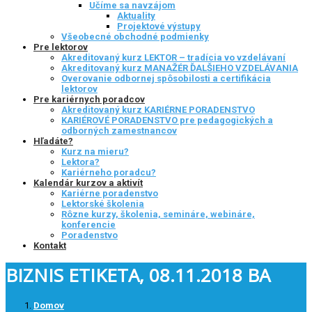
Učíme sa navzájom
Aktuality
Projektové výstupy
Všeobecné obchodné podmienky
Pre lektorov
Akreditovaný kurz LEKTOR – tradícia vo vzdelávaní
Akreditovaný kurz MANAŽÉR ĎALŠIEHO VZDELÁVANIA
Overovanie odbornej spôsobilosti a certifikácia
lektorov
Pre kariérnych poradcov
Akreditovaný kurz KARIÉRNE PORADENSTVO
KARIÉROVÉ PORADENSTVO pre pedagogických a
odborných zamestnancov
Hľadáte?
Kurz na mieru?
Lektora?
Kariérneho poradcu?
Kalendár kurzov a aktivít
Kariérne poradenstvo
Lektorské školenia
Rôzne kurzy, školenia, semináre, webináre,
konferencie
Poradenstvo
Kontakt
BIZNIS ETIKETA, 08.11.2018 BA
Domov