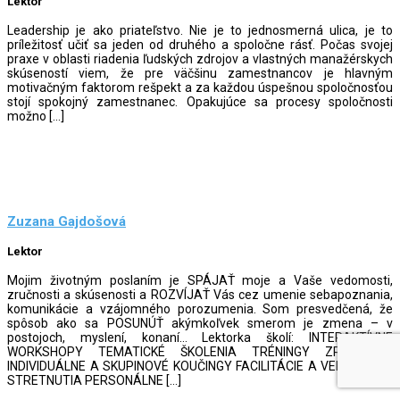
Lektor
Leadership je ako priateľstvo. Nie je to jednosmerná ulica, je to
príležitosť učiť sa jeden od druhého a spoločne rásť. Počas svojej
praxe v oblasti riadenia ľudských zdrojov a vlastných manažérskych
skúseností viem, že pre väčšinu zamestnancov je hlavným
motivačným faktorom rešpekt a za každou úspešnou spoločnosťou
stojí spokojný zamestnanec. Opakujúce sa procesy spoločnosti
možno […]
Zuzana Gajdošová
Lektor
Mojim životným poslaním je SPÁJAŤ moje a Vaše vedomosti,
zručnosti a skúsenosti a ROZVÍJAŤ Vás cez umenie sebapoznania,
komunikácie a vzájomného porozumenia. Som presvedčená, že
spôsob ako sa POSUNÚŤ akýmkoľvek smerom je zmena – v
postojoch, myslení, konaní… Lektorka školí: INTERAKTÍVNE
WORKSHOPY TEMATICKÉ ŠKOLENIA TRÉNINGY ZRUČNOSTÍ
INDIVIDUÁLNE A SKUPINOVÉ KOUČINGY FACILITÁCIE A VENTILAČNÉ
STRETNUTIA PERSONÁLNE […]