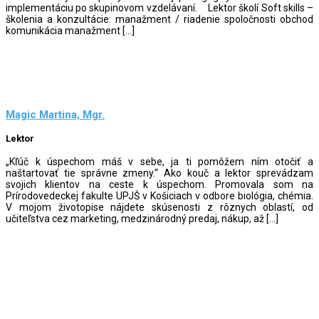
implementáciu po skupinovom vzdelávaní. Lektor školí Soft skills –
školenia a konzultácie: manažment / riadenie spoločnosti obchod
komunikácia manažment […]
Magic Martina, Mgr.
Lektor
„Kľúč k úspechom máš v sebe, ja ti pomôžem ním otočiť a
naštartovať tie správne zmeny.“ Ako kouč a lektor sprevádzam
svojich klientov na ceste k úspechom. Promovala som na
Prírodovedeckej fakulte UPJŠ v Košiciach v odbore biológia, chémia.
V mojom životopise nájdete skúsenosti z rôznych oblastí, od
učiteľstva cez marketing, medzinárodný predaj, nákup, až […]