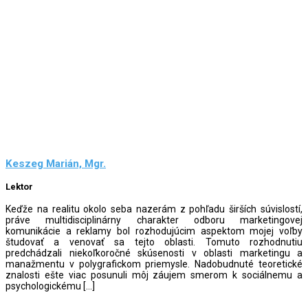
Keszeg Marián, Mgr.
Lektor
Keďže na realitu okolo seba nazerám z pohľadu širších súvislostí,
práve multidisciplinárny charakter odboru marketingovej
komunikácie a reklamy bol rozhodujúcim aspektom mojej voľby
študovať a venovať sa tejto oblasti. Tomuto rozhodnutiu
predchádzali niekoľkoročné skúsenosti v oblasti marketingu a
manažmentu v polygrafickom priemysle. Nadobudnuté teoretické
znalosti ešte viac posunuli môj záujem smerom k sociálnemu a
psychologickému […]