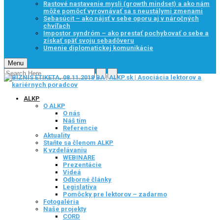
Rastové nastavenie mysli (growth mindset) a ako nám
môže pomôcť vyrovnávať sa s neustálymi zmenami
Sebasúcit – ako nájsť v sebe oporu aj v náročných
chvíľach
Impostor syndróm – ako prestať pochybovať o sebe a
získať späť svoju sebadôveru
Umenie diplomatickej komunikácie
Menu
ALKP
O ALKP
O nás
Náš tím
Referencie
Aktuality
Staňte sa členom ALKP
K vzdelávaniu
WEBINARE
Prezentácie
Videá
Odborné články
Legislatíva
Pomôcky pre lektorov – zadarmo
Fotogaléria
Naše projekty
CORD