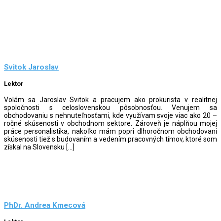
Svitok Jaroslav
Lektor
Volám sa Jaroslav Svitok a pracujem ako prokurista v realitnej
spoločnosti s celoslovenskou pôsobnosťou. Venujem sa
obchodovaniu s nehnuteľnosťami, kde využívam svoje viac ako 20 –
ročné skúsenosti v obchodnom sektore. Zároveň je náplňou mojej
práce personalistika, nakoľko mám popri dlhoročnom obchodovaní
skúsenosti tiež s budovaním a vedením pracovných tímov, ktoré som
získal na Slovensku […]
PhDr. Andrea Kmecová