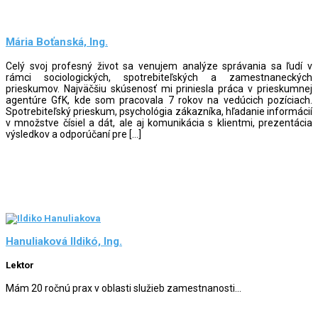
Mária Boťanská, Ing.
Celý svoj profesný život sa venujem analýze správania sa ľudí v
rámci sociologických, spotrebiteľských a zamestnaneckých
prieskumov. Najväčšiu skúsenosť mi priniesla práca v prieskumnej
agentúre GfK, kde som pracovala 7 rokov na vedúcich pozíciach.
Spotrebiteľský prieskum, psychológia zákazníka, hľadanie informácií
v množstve čísiel a dát, ale aj komunikácia s klientmi, prezentácia
výsledkov a odporúčaní pre […]
Hanuliaková Ildikó, Ing.
Lektor
Mám 20 ročnú prax v oblasti služieb zamestnanosti...