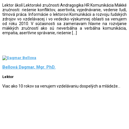
Lektor školí Lektorské zručnosti Andragogika HR Komunikácia Mäkké
zručnosti: riešenie konfliktov, asertivita, vyjednávanie, vedenie ľudí,
tímová práca. Informácie o lektorovi Komunikácii a rozvoju ľudských
zdrojov vo vzdelávacej i vo vedecko-výskumnej oblasti sa venujem
od roku 2010. V súčasnosti sa zameriavam hlavne na rozvíjanie
mäkkých zručností ako sú neverbálna a verbálna komunikácia,
empatia, asertívne správanie, riešenie […]
Bellová Dagmar, Mgr. PhD.
Lektor
Viac ako 10 rokov sa venujem vzdelávaniu dospelých a mládeže...