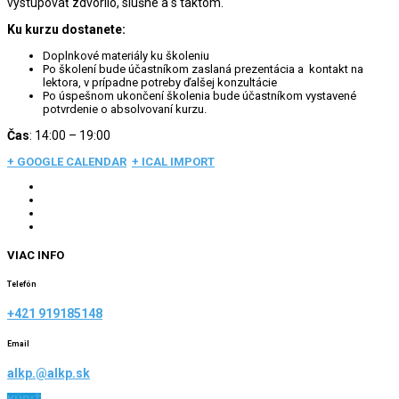
vystupovať zdvorilo, slušne a s taktom.
Ku kurzu dostanete:
Doplnkové materiály ku školeniu
Po školení bude účastníkom zaslaná prezentácia a kontakt na
lektora, v prípadne potreby ďalšej konzultácie
Po úspešnom ukončení školenia bude účastníkom vystavené
potvrdenie o absolvovaní kurzu.
Čas
: 14:00 – 19:00
+ GOOGLE CALENDAR
+ ICAL IMPORT
VIAC INFO
Telefón
+421 919185148
Email
alkp.@alkp.sk