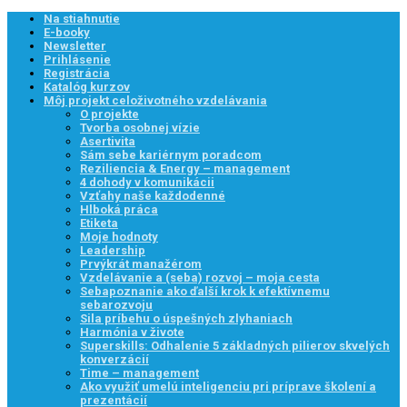
Na stiahnutie
E-booky
Newsletter
Prihlásenie
Registrácia
Katalóg kurzov
Môj projekt celoživotného vzdelávania
O projekte
Tvorba osobnej vízie
Asertivita
Sám sebe kariérnym poradcom
Reziliencia & Energy – management
4 dohody v komunikácii
Vzťahy naše každodenné
Hlboká práca
Etiketa
Moje hodnoty
Leadership
Prvýkrát manažérom
Vzdelávanie a (seba) rozvoj – moja cesta
Sebapoznanie ako ďalší krok k efektívnemu
sebarozvoju
Sila príbehu o úspešných zlyhaniach
Harmónia v živote
Superskills: Odhalenie 5 základných pilierov skvelých
konverzácií
Time – management
Ako využiť umelú inteligenciu pri príprave školení a
prezentácií