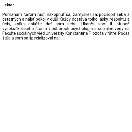
Lektor
Pomáham ľuďom rásť, nakopnúť sa, zamyslieť sa, pochopiť seba a
ostatných a nájsť pokoj v duši. Každý dostáva toľko lásky, rešpektu a
úcty, koľko dokáže dať sám sebe. Ukončil som II. stupeň
vysokoškolského štúdia v odboroch psychológia a sociálne vedy na
Fakulte sociálnych vied Univerzity Konštantína Filozofa v Nitre. Počas
štúdia som sa špecializoval na […]