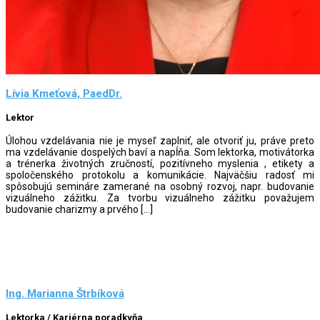
Lívia Kmeťová, PaedDr.
Lektor
Úlohou vzdelávania nie je myseľ zaplniť, ale otvoriť ju, práve preto
ma vzdelávanie dospelých baví a napĺňa. Som lektorka, motivátorka
a trénerka životných zručností, pozitívneho myslenia , etikety a
spoločenského protokolu a komunikácie. Najväčšiu radosť mi
spôsobujú semináre zamerané na osobný rozvoj, napr. budovanie
vizuálneho zážitku. Za tvorbu vizuálneho zážitku považujem
budovanie charizmy a prvého […]
Ing. Marianna Štrbíková
Lektorka / Kariérna poradkyňa