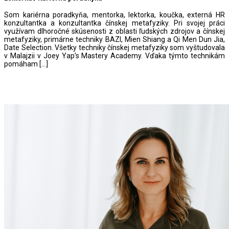
Som kariérna poradkyňa, mentorka, lektorka, koučka, externá HR
konzultantka a konzultantka čínskej metafyziky. Pri svojej práci
využívam dlhoročné skúsenosti z oblasti ľudských zdrojov a čínskej
metafyziky, primárne techniky BAZI, Mien Shiang a Qi Men Dun Jia,
Date Selection. Všetky techniky čínskej metafyziky som vyštudovala
v Malajzii v Joey Yap’s Mastery Academy. Vďaka týmto technikám
pomáham […]