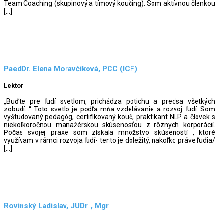
Team Coaching (skupinový a tímový koučing). Som aktívnou členkou
[…]
PaedDr. Elena Moravčíková, PCC (ICF)
Lektor
„Buďte pre ľudí svetlom, prichádza potichu a predsa všetkých
zobudí…“ Toto svetlo je podľa mňa vzdelávanie a rozvoj ľudí. Som
vyštudovaný pedagóg, certifikovaný kouč, praktikant NLP a človek s
niekoľkoročnou manažérskou skúsenosťou z rôznych korporácií.
Počas svojej praxe som získala množstvo skúseností , ktoré
využívam v rámci rozvoja ľudí- tento je dôležitý, nakoľko práve ľudia/
[…]
Rovinský Ladislav, JUDr. , Mgr.