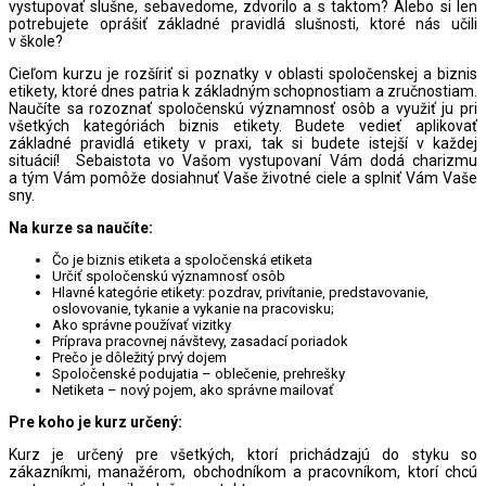
vystupovať slušne, sebavedome, zdvorilo a s taktom? Alebo si len
potrebujete oprášiť základné pravidlá slušnosti, ktoré nás učili
v škole?
Cieľom kurzu je rozšíriť si poznatky v oblasti spoločenskej a biznis
etikety, ktoré dnes patria k základným schopnostiam a zručnostiam.
Naučíte sa rozoznať spoločenskú významnosť osôb a využiť ju pri
všetkých kategóriách biznis etikety. Budete vedieť aplikovať
základné pravidlá etikety v praxi, tak si budete istejší v každej
situácií! Sebaistota vo Vašom vystupovaní Vám dodá charizmu
a tým Vám pomôže dosiahnuť Vaše životné ciele a splniť Vám Vaše
sny.
Na kurze sa naučíte:
Čo je biznis etiketa a spoločenská etiketa
Určiť spoločenskú významnosť osôb
Hlavné kategórie etikety: pozdrav, privítanie, predstavovanie,
oslovovanie, tykanie a vykanie na pracovisku;
Ako správne používať vizitky
Príprava pracovnej návštevy, zasadací poriadok
Prečo je dôležitý prvý dojem
Spoločenské podujatia – oblečenie, prehrešky
Netiketa – nový pojem, ako správne mailovať
Pre koho je kurz určený:
Kurz je určený pre všetkých, ktorí prichádzajú do styku so
zákazníkmi, manažérom, obchodníkom a pracovníkom, ktorí chcú