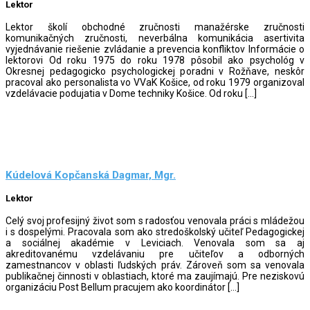
Lektor
Lektor školí obchodné zručnosti manažérske zručnosti
komunikačných zručnosti, neverbálna komunikácia asertivita
vyjednávanie riešenie zvládanie a prevencia konfliktov Informácie o
lektorovi Od roku 1975 do roku 1978 pôsobil ako psychológ v
Okresnej pedagogicko psychologickej poradni v Rožňave, neskôr
pracoval ako personalista vo VVaK Košice, od roku 1979 organizoval
vzdelávacie podujatia v Dome techniky Košice. Od roku […]
Kúdelová Kopčanská Dagmar, Mgr.
Lektor
Celý svoj profesijný život som s radosťou venovala práci s mládežou
i s dospelými. Pracovala som ako stredoškolský učiteľ Pedagogickej
a sociálnej akadémie v Leviciach. Venovala som sa aj
akreditovanému vzdelávaniu pre učiteľov a odborných
zamestnancov v oblasti ľudských práv. Zároveň som sa venovala
publikačnej činnosti v oblastiach, ktoré ma zaujímajú. Pre neziskovú
organizáciu Post Bellum pracujem ako koordinátor […]