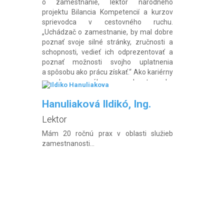
o zamestnanie, lektor národného
projektu Bilancia Kompetencií a kurzov
sprievodca v cestovného ruchu.
„Uchádzač o zamestnanie, by mal dobre
poznať svoje silné stránky, zručnosti a
schopnosti, vedieť ich odprezentovať a
poznať možnosti svojho uplatnenia
a spôsobu ako prácu získať.“ Ako kariérny
poradca, ponúkam poradenstvo ako
spoznať svoje silné stránky,
zrekapitulovať nadobudnuté zručnosti,
Hanuliaková Ildikó, Ing.
schopnosti a svoj talent, ako […]
Lektor
Mám 20 ročnú prax v oblasti služieb
zamestnanosti...