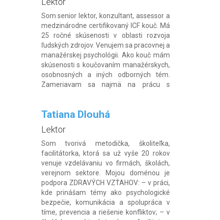
Lektor
Som senior lektor, konzultant, assessor a
medzinárodne certifikovaný ICF kouč. Má
25 ročné skúsenosti v oblasti rozvoja
ľudských zdrojov. Venujem sa pracovnej a
manažérskej psychológii. Ako kouč mám
skúsenosti s koučovaním manažérskych,
osobnosných a in‎‎‎ých odborných tém.
Zameriavam sa najmä na prácu s
osobnou zmenou, motiváciou,
sebamotiváciou, riešením náročných
Tatiana Dlouhá
situácií. Svoje odborné skúsenosti
využívam tiež […]
Lektor
Som tvorivá metodička, školiteľka,
facilitátorka, ktorá sa už vyše 20 rokov
venuje vzdelávaniu vo firmách, školách,
verejnom sektore. Mojou doménou je
podpora ZDRAVÝCH VZŤAHOV: – v práci,
kde prinášam témy ako psychologické
bezpečie, komunikácia a spolupráca v
tíme, prevencia a riešenie konfliktov; – v