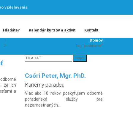
ho vzdelávania
Hľadáte?
Kalendár kurzov a aktivít
Kontakt
Domov
Tag "podikanie"
Hľadať:
ť
Csóri Peter, Mgr. PhD.
 odborné
Kariérny poradca
, že ich
osťami a
Viac ako 10 rokov poskytujem odborné
poradenské služby pre
nezamestnaných...