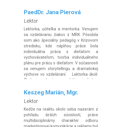
PaedDr. Jana Pierová
Lektor
Lektorka, učiteľka a mentorka. Venujem
sa vzdelávaniu žiakov z MRK. Pôsobila
som ako špeciálny pedagóg v Krízovom
stredisku, kde náplňou práce bola
individuálna práca s dieťaťom a
vychovávateľom, tvorba individuálneho
plánu pre prácu s dieťaťom. V súčasnosti
sa venujem storytellingu a dramatickej
výchove vo vzdelávaní. Lektorka školí:
Školenia pedagógov : vzdelávanie žiakov
z MRK […]
Keszeg Marián, Mgr.
Lektor
Keďže na realitu okolo seba nazerám z
pohľadu širších súvislostí, práve
multidisciplinárny charakter odboru
marketingovej komunikácie a reklamy bol