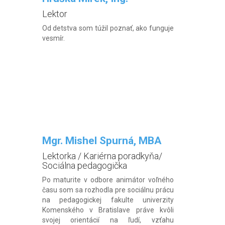
Dome techniky Košice. Od roku […]
Lektor
Od detstva som túžil poznať, ako funguje
vesmír.
Mgr. Mishel Spurná, MBA
Lektorka / Kariérna poradkyňa/
Sociálna pedagogička
Po maturite v odbore animátor voľného
času som sa rozhodla pre sociálnu prácu
na pedagogickej fakulte univerzity
Komenského v Bratislave práve kvôli
svojej orientácií na ľudí, vzťahu