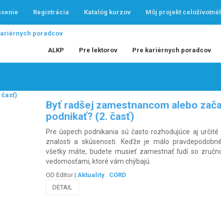
ásenie
Registrácia
Katalóg kurzov
Môj projekt celoživotné
ALKP
Pre lektorov
Pre kariérnych poradcov
Byť radšej zamestnancom alebo zača
podnikať? (2. časť)
Pre úspech podnikania sú často rozhodujúce aj určité
znalosti a skúsenosti. Keďže je málo pravdepodobné
všetky máte, budete musieť zamestnať ľudí so zručn
vedomosťami, ktoré vám chýbajú.
OD Editor
|
Aktuality
.
CORD
DETAIL