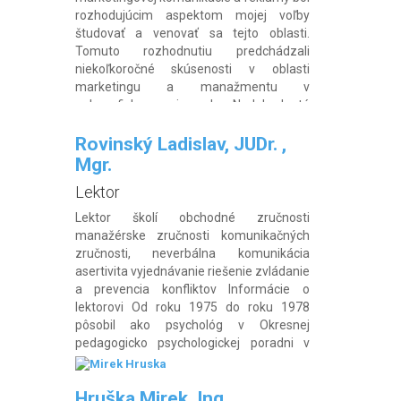
rozhodujúcim aspektom mojej voľby
študovať a venovať sa tejto oblasti.
Tomuto rozhodnutiu predchádzali
niekoľkoročné skúsenosti v oblasti
marketingu a manažmentu v
polygrafickom priemysle. Nadobudnuté
teoretické znalosti ešte viac posunuli môj
záujem smerom k sociálnemu a
Rovinský Ladislav, JUDr. ,
psychologickému […]
Mgr.
Lektor
Lektor školí obchodné zručnosti
manažérske zručnosti komunikačných
zručnosti, neverbálna komunikácia
asertivita vyjednávanie riešenie zvládanie
a prevencia konfliktov Informácie o
lektorovi Od roku 1975 do roku 1978
pôsobil ako psychológ v Okresnej
pedagogicko psychologickej poradni v
Rožňave, neskôr pracoval ako
personalista vo VVaK Košice, od roku
Hruška Mirek, Ing.
1979 organizoval vzdelávacie podujatia v