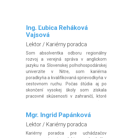
Ing. Ľubica Reháková
Vajsová
Lektor / Kariérny poradca
Som absolventka odboru regionálny
rozvoj a verejná správa v anglickom
jazyku na Slovenskej poľnohospodárskej
univerzite v Nitre, som kariérna
poradkyňa a kvalifikovaná sprievodkyňa v
cestovnom ruchu. Počas štúdia aj po
skončení vysokej školy som získala
pracovné skúsenosti v zahraničí, ktoré
chcem na Slovensku odovzdať a
zúžitkovať. V mojom životopise nájdete
Mgr. Ingrid Papánková
skúsenosti z rôznych oblastí, od […]
Lektor / Kariérny poradca
Kariérny poradca pre uchádzačov