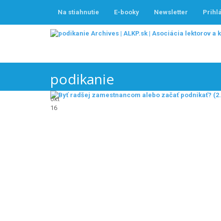
Na stiahnutie
E-booky
Newsletter
Prihl
podikanie
okt
16