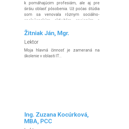
k pomáhajúcim profesiám, ale aj pre
širšiu oblasť pôsobenia. Už počas štúdia
som sa venovala rôznym sociálno-
spoločenským aktivitám spojeným s
pomocou druhým, napríklad v krízových
centrách, zariadeniach pre seniorov,
Žitniak Ján, Mgr.
centrách voľného […]
Lektor
Moja hlavná činnosť je zameraná na
školenie v oblasti IT...
Ing. Zuzana Kocúrková,
MBA, PCC