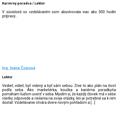
Kariérny poradca / Lektor
V súvislosti so vzdelávaním som absolvovala viac ako 300 hodín
prípravy...
Ing. Ivana Čopová
Lektor
Vedieť, vidieť, byť videný a byť sám sebou. Znie to ako plán na život
podľa seba. Ako marketérka, koučka a kariérna poradkyňa
pomáham ľuďom uveriť v seba. Myslím si, že každý človek má v sebe
všetky odpovede a riešenia na svoje otázky, len je potrebné sa k nim
dostať. Vzdelávanie otvára dvere novým pohľadom a […]