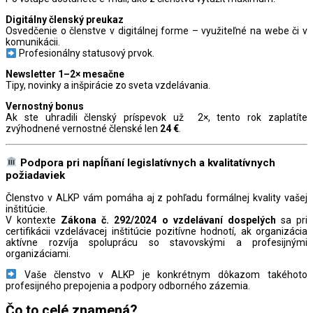
Digitálny členský preukaz
Osvedčenie o členstve v digitálnej forme – využiteľné na webe či v
komunikácii.
Profesionálny statusový prvok.
Newsletter 1–2× mesačne
Tipy, novinky a inšpirácie zo sveta vzdelávania.
Vernostný bonus
Ak ste uhradili členský príspevok už 2×, tento rok zaplatíte
zvýhodnené vernostné členské len
24 €
.
Podpora pri napĺňaní legislatívnych a kvalitatívnych
požiadaviek
Členstvo v ALKP vám pomáha aj z pohľadu formálnej kvality vašej
inštitúcie.
V kontexte
Zákona č. 292/2024 o vzdelávaní dospelých
sa pri
certifikácii vzdelávacej inštitúcie pozitívne hodnotí, ak organizácia
aktívne rozvíja spoluprácu so stavovskými a profesijnými
organizáciami.
Vaše členstvo v ALKP je konkrétnym dôkazom takéhoto
profesijného prepojenia a podpory odborného zázemia.
Čo to celé znamená?