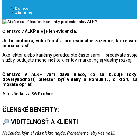
Domov
Aktuality
Členstvo v ALKP nie je len evidencia.
Je to podpora, viditeľnosť a profesionálne zázemie, ktoré vám
pomáha rásť.
Ako lektor alebo kariérny poradca ste často sami – predávate svoje
služby, budujete meno, riešite klientov, marketing aj vlastný rozvoj.
Členstvo v ALKP vám dáva niečo, čo sa buduje roky:
dôveryhodnosť, priestor byť videný a komunitu, o ktorú sa
môžete oprieť.
A to všetko za
36 € ročne
.
ČLENSKÉ BENEFITY:
VIDITEĽNOSŤ A KLIENTI
Nečakáte, kým si vás niekto nájde. Pomáhame, aby vás našli.