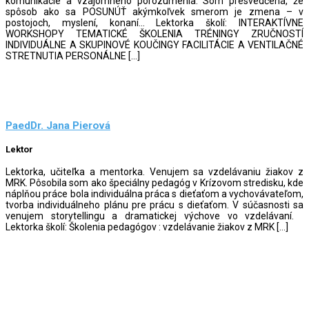
komunikácie a vzájomného porozumenia. Som presvedčená, že
spôsob ako sa POSUNÚŤ akýmkoľvek smerom je zmena – v
postojoch, myslení, konaní… Lektorka školí: INTERAKTÍVNE
WORKSHOPY TEMATICKÉ ŠKOLENIA TRÉNINGY ZRUČNOSTÍ
INDIVIDUÁLNE A SKUPINOVÉ KOUČINGY FACILITÁCIE A VENTILAČNÉ
STRETNUTIA PERSONÁLNE […]
PaedDr. Jana Pierová
Lektor
Lektorka, učiteľka a mentorka. Venujem sa vzdelávaniu žiakov z
MRK. Pôsobila som ako špeciálny pedagóg v Krízovom stredisku, kde
náplňou práce bola individuálna práca s dieťaťom a vychovávateľom,
tvorba individuálneho plánu pre prácu s dieťaťom. V súčasnosti sa
venujem storytellingu a dramatickej výchove vo vzdelávaní.
Lektorka školí: Školenia pedagógov : vzdelávanie žiakov z MRK […]