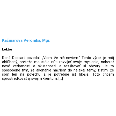
Kačmárová Veronika, Mgr.
Lektor
René Descart povedal: „Viem, že nič neviem.“ Tento výrok je môj
obľúbený, pretože ma stále núti rozvíjať svoje myslenie, naberať
nové vedomosti a skúsenosti, a rozširovať si obzory. Je to
spôsobené tým, že akonáhle načriem do nejakej témy, zistím, že
som len na povrchu a je potrebné ísť hlbšie. Toto chcem
sprostredkovať aj svojim klientom. […]