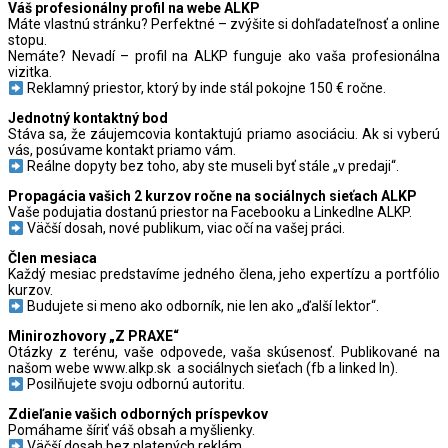
Váš profesionálny profil na webe ALKP
Máte vlastnú stránku? Perfektné – zvýšite si dohľadateľnosť a online
stopu.
Nemáte? Nevadí – profil na ALKP funguje ako vaša profesionálna
vizitka.
Reklamný priestor, ktorý by inde stál pokojne 150 € ročne.
Jednotný kontaktný bod
Stáva sa, že záujemcovia kontaktujú priamo asociáciu. Ak si vyberú
vás, posúvame kontakt priamo vám.
Reálne dopyty bez toho, aby ste museli byť stále „v predaji“.
Propagácia vašich 2 kurzov ročne na sociálnych sieťach ALKP
Vaše podujatia dostanú priestor na Facebooku a LinkedIne ALKP.
Väčší dosah, nové publikum, viac očí na vašej práci.
Člen mesiaca
Každý mesiac predstavíme jedného člena, jeho expertízu a portfólio
kurzov.
Budujete si meno ako odborník, nie len ako „ďalší lektor“.
Minirozhovory „Z PRAXE“
Otázky z terénu, vaše odpovede, vaša skúsenosť. Publikované na
našom webe www.alkp.sk a sociálnych sieťach (fb a linked In).
Posilňujete svoju odbornú autoritu.
Zdieľanie vašich odborných príspevkov
Pomáhame šíriť váš obsah a myšlienky.
Väčší dosah bez platených reklám.