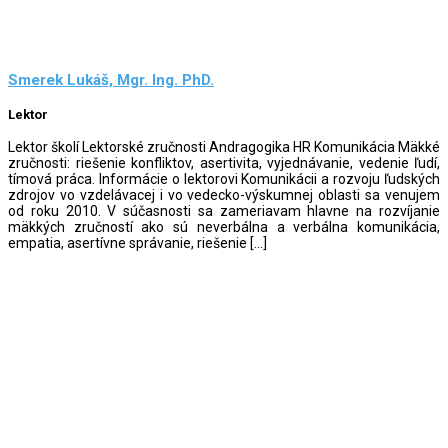
Smerek Lukáš, Mgr. Ing. PhD.
Lektor
Lektor školí Lektorské zručnosti Andragogika HR Komunikácia Mäkké
zručnosti: riešenie konfliktov, asertivita, vyjednávanie, vedenie ľudí,
tímová práca. Informácie o lektorovi Komunikácii a rozvoju ľudských
zdrojov vo vzdelávacej i vo vedecko-výskumnej oblasti sa venujem
od roku 2010. V súčasnosti sa zameriavam hlavne na rozvíjanie
mäkkých zručností ako sú neverbálna a verbálna komunikácia,
empatia, asertívne správanie, riešenie […]