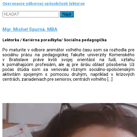
Overovanie odbornej spôsobilosti lektorov
Hľadať:
Mgr. Mishel Spurná, MBA
Lektorka / Kariérna poradkyňa/ Sociálna pedagogička
Po maturite v odbore animátor voľného času som sa rozhodla pre
sociálnu prácu na pedagogickej fakulte univerzity Komenského
v Bratislave práve kvôli svojej orientácií na ľudí, vzťahu
k pomáhajúcim profesiám, ale aj pre širšiu oblasť pôsobenia. Už
počas štúdia som sa venovala rôznym sociálno-spoločenským
aktivitám spojeným s pomocou druhým, napríklad v krízových
centrách, zariadeniach pre seniorov, centrách voľného […]