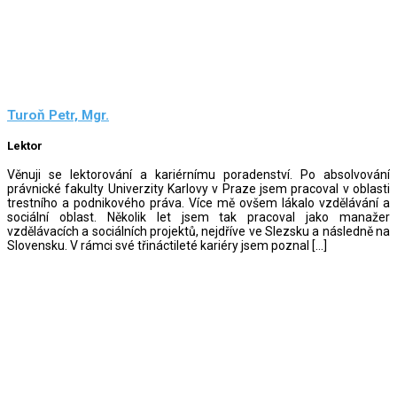
Turoň Petr, Mgr.
Lektor
Věnuji se lektorování a kariérnímu poradenství. Po absolvování
právnické fakulty Univerzity Karlovy v Praze jsem pracoval v oblasti
trestního a podnikového práva. Více mě ovšem lákalo vzdělávání a
sociální oblast. Několik let jsem tak pracoval jako manažer
vzdělávacích a sociálních projektů, nejdříve ve Slezsku a následně na
Slovensku. V rámci své třináctileté kariéry jsem poznal […]