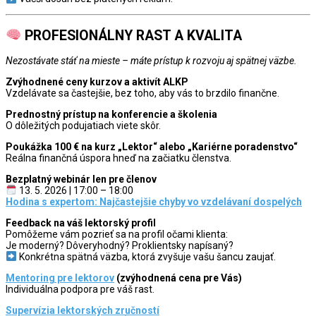
PROFESIONÁLNY RAST A KVALITA
Nezostávate stáť na mieste – máte prístup k rozvoju aj spätnej väzbe.
Zvýhodnené ceny kurzov a aktivít ALKP
Vzdelávate sa častejšie, bez toho, aby vás to brzdilo finančne.
Prednostný prístup na konferencie a školenia
O dôležitých podujatiach viete skôr.
Poukážka 100 € na kurz „Lektor“ alebo „Kariérne poradenstvo“
Reálna finančná úspora hneď na začiatku členstva.
Bezplatný webinár len pre členov
13. 5. 2026 | 17:00 – 18:00
Hodina s expertom: Najčastejšie chyby vo vzdelávaní dospelých
Feedback na váš lektorský profil
Pomôžeme vám pozrieť sa na profil očami klienta:
Je moderný? Dôveryhodný? Proklientsky napísaný?
Konkrétna spätná väzba, ktorá zvyšuje vašu šancu zaujať.
Mentoring pre lektorov
(zvýhodnená cena pre Vás)
Individuálna podpora pre váš rast.
Supervízia lektorských zručností