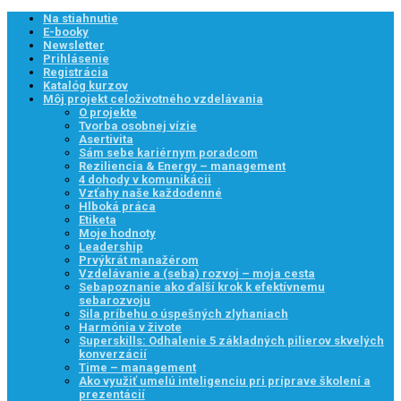
Na stiahnutie
E-booky
Newsletter
Prihlásenie
Registrácia
Katalóg kurzov
Môj projekt celoživotného vzdelávania
O projekte
Tvorba osobnej vízie
Asertivita
Sám sebe kariérnym poradcom
Reziliencia & Energy – management
4 dohody v komunikácii
Vzťahy naše každodenné
Hlboká práca
Etiketa
Moje hodnoty
Leadership
Prvýkrát manažérom
Vzdelávanie a (seba) rozvoj – moja cesta
Sebapoznanie ako ďalší krok k efektívnemu
sebarozvoju
Sila príbehu o úspešných zlyhaniach
Harmónia v živote
Superskills: Odhalenie 5 základných pilierov skvelých
konverzácií
Time – management
Ako využiť umelú inteligenciu pri príprave školení a
prezentácií