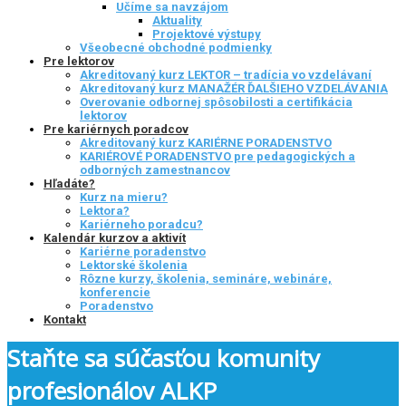
Učíme sa navzájom
Aktuality
Projektové výstupy
Všeobecné obchodné podmienky
Pre lektorov
Akreditovaný kurz LEKTOR – tradícia vo vzdelávaní
Akreditovaný kurz MANAŽÉR ĎALŠIEHO VZDELÁVANIA
Overovanie odbornej spôsobilosti a certifikácia
lektorov
Pre kariérnych poradcov
Akreditovaný kurz KARIÉRNE PORADENSTVO
KARIÉROVÉ PORADENSTVO pre pedagogických a
odborných zamestnancov
Hľadáte?
Kurz na mieru?
Lektora?
Kariérneho poradcu?
Kalendár kurzov a aktivít
Kariérne poradenstvo
Lektorské školenia
Rôzne kurzy, školenia, semináre, webináre,
konferencie
Poradenstvo
Kontakt
Staňte sa súčasťou komunity
profesionálov ALKP