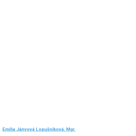
Emília Jányová Lopušníková, Mgr.