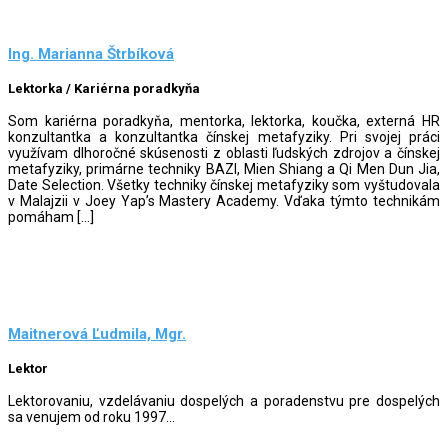
Ing. Marianna Štrbíková
Lektorka / Kariérna poradkyňa
Som kariérna poradkyňa, mentorka, lektorka, koučka, externá HR
konzultantka a konzultantka čínskej metafyziky. Pri svojej práci
využívam dlhoročné skúsenosti z oblasti ľudských zdrojov a čínskej
metafyziky, primárne techniky BAZI, Mien Shiang a Qi Men Dun Jia,
Date Selection. Všetky techniky čínskej metafyziky som vyštudovala
v Malajzii v Joey Yap’s Mastery Academy. Vďaka týmto technikám
pomáham […]
Maitnerová Ľudmila, Mgr.
Lektor
Lektorovaniu, vzdelávaniu dospelých a poradenstvu pre dospelých
sa venujem od roku 1997...