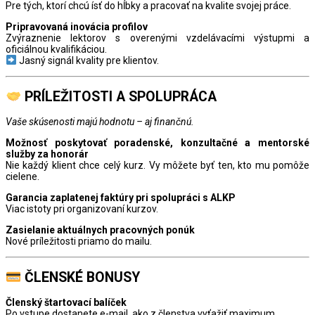
Pre tých, ktorí chcú ísť do hĺbky a pracovať na kvalite svojej práce.
Pripravovaná inovácia profilov
Zvýraznenie lektorov s overenými vzdelávacími výstupmi a
oficiálnou kvalifikáciou.
Jasný signál kvality pre klientov.
PRÍLEŽITOSTI A SPOLUPRÁCA
Vaše skúsenosti majú hodnotu – aj finančnú.
Možnosť poskytovať poradenské, konzultačné a mentorské
služby za honorár
Nie každý klient chce celý kurz. Vy môžete byť ten, kto mu pomôže
cielene.
Garancia zaplatenej faktúry pri spolupráci s ALKP
Viac istoty pri organizovaní kurzov.
Zasielanie aktuálnych pracovných ponúk
Nové príležitosti priamo do mailu.
ČLENSKÉ BONUSY
Členský štartovací balíček
Po vstupe dostanete e-mail, ako z členstva vyťažiť maximum.