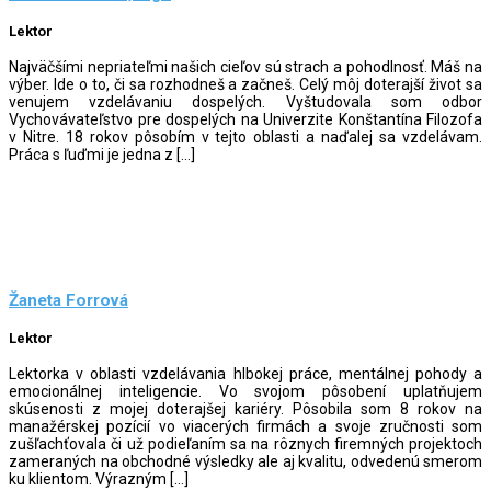
Lektor
Najväčšími nepriateľmi našich cieľov sú strach a pohodlnosť. Máš na
výber. Ide o to, či sa rozhodneš a začneš. Celý môj doterajší život sa
venujem vzdelávaniu dospelých. Vyštudovala som odbor
Vychovávateľstvo pre dospelých na Univerzite Konštantína Filozofa
v Nitre. 18 rokov pôsobím v tejto oblasti a naďalej sa vzdelávam.
Práca s ľuďmi je jedna z […]
Žaneta Forrová
Lektor
Lektorka v oblasti vzdelávania hlbokej práce, mentálnej pohody a
emocionálnej inteligencie. Vo svojom pôsobení uplatňujem
skúsenosti z mojej doterajšej kariéry. Pôsobila som 8 rokov na
manažérskej pozícií vo viacerých firmách a svoje zručnosti som
zušľachťovala či už podieľaním sa na rôznych firemných projektoch
zameraných na obchodné výsledky ale aj kvalitu, odvedenú smerom
ku klientom. Výrazným […]