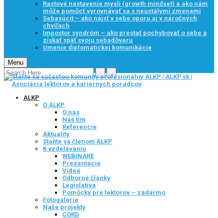
Rastové nastavenie mysli (growth mindset) a ako nám
môže pomôcť vyrovnávať sa s neustálymi zmenami
Sebasúcit – ako nájsť v sebe oporu aj v náročných
chvíľach
Impostor syndróm – ako prestať pochybovať o sebe a
získať späť svoju sebadôveru
Umenie diplomatickej komunikácie
Menu
ALKP
O ALKP
O nás
Náš tím
Referencie
Aktuality
Staňte sa členom ALKP
K vzdelávaniu
WEBINARE
Prezentácie
Videá
Odborné články
Legislatíva
Pomôcky pre lektorov – zadarmo
Fotogaléria
Naše projekty
CORD