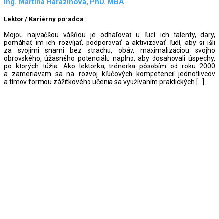
Ing. Martina Harazinová, PhD. MBA
Lektor / Kariérny poradca
Mojou najväčšou vášňou je odhaľovať u ľudí ich talenty, dary,
pomáhať im ich rozvíjať, podporovať a aktivizovať ľudí, aby si išli
za svojimi snami bez strachu, obáv, maximalizáciou svojho
obrovského, úžasného potenciálu naplno, aby dosahovali úspechy,
po ktorých túžia. Ako lektorka, trénerka pôsobím od roku 2000
a zameriavam sa na rozvoj kľúčových kompetencií jednotlivcov
a tímov formou zážitkového učenia sa využívaním praktických […]