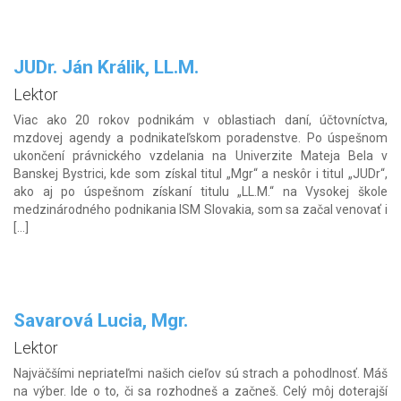
JUDr. Ján Králik, LL.M.
Lektor
Viac ako 20 rokov podnikám v oblastiach daní, účtovníctva,
mzdovej agendy a podnikateľskom poradenstve. Po úspešnom
ukončení právnického vzdelania na Univerzite Mateja Bela v
Banskej Bystrici, kde som získal titul „Mgr“ a neskôr i titul „JUDr“,
ako aj po úspešnom získaní titulu „LL.M.“ na Vysokej škole
medzinárodného podnikania ISM Slovakia, som sa začal venovať i
[…]
Savarová Lucia, Mgr.
Lektor
Najväčšími nepriateľmi našich cieľov sú strach a pohodlnosť. Máš
na výber. Ide o to, či sa rozhodneš a začneš. Celý môj doterajší