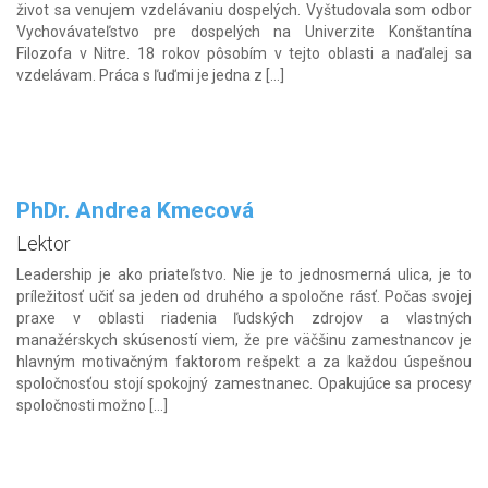
život sa venujem vzdelávaniu dospelých. Vyštudovala som odbor
Vychovávateľstvo pre dospelých na Univerzite Konštantína
Filozofa v Nitre. 18 rokov pôsobím v tejto oblasti a naďalej sa
vzdelávam. Práca s ľuďmi je jedna z […]
PhDr. Andrea Kmecová
Lektor
Leadership je ako priateľstvo. Nie je to jednosmerná ulica, je to
príležitosť učiť sa jeden od druhého a spoločne rásť. Počas svojej
praxe v oblasti riadenia ľudských zdrojov a vlastných
manažérskych skúseností viem, že pre väčšinu zamestnancov je
hlavným motivačným faktorom rešpekt a za každou úspešnou
spoločnosťou stojí spokojný zamestnanec. Opakujúce sa procesy
spoločnosti možno […]