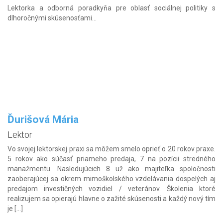
Lektorka a odborná poradkyňa pre oblasť sociálnej politiky s
dlhoročnými skúsenosťami...
Ďurišová Mária
Lektor
Vo svojej lektorskej praxi sa môžem smelo oprieť o 20 rokov praxe.
5 rokov ako súčasť priameho predaja, 7 na pozícii stredného
manažmentu. Nasledujúcich 8 už ako majiteľka spoločnosti
zaoberajúcej sa okrem mimoškolského vzdelávania dospelých aj
predajom investičných vozidiel / veteránov. Školenia ktoré
realizujem sa opierajú hlavne o zažité skúsenosti a každý nový tím
je […]