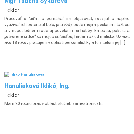
Mgr. Tatiana Sýkorová
Lektor
Pracovať s ľuďmi a pomáhať im objavovať, rozvíjať a naplno
využívať ich potenciál bolo, je a vždy bude mojim poslaním, túžbou
a v neposlednom rade aj povolaním či hobby. Empatia, pokora a
„otvorené srdce“ sú mojou súčasťou, hádam už od malička. Už viac
ako 18 rokov pracujem v oblasti personalistiky a to v celom jej […]
Hanuliaková Ildikó, Ing.
Lektor
Mám 20 ročnú prax v oblasti služieb zamestnanosti...