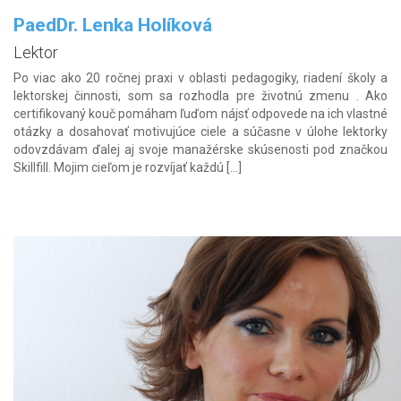
PaedDr. Lenka Holíková
Lektor
Po viac ako 20 ročnej praxi v oblasti pedagogiky, riadení školy a
lektorskej činnosti, som sa rozhodla pre životnú zmenu . Ako
certifikovaný kouč pomáham ľuďom nájsť odpovede na ich vlastné
otázky a dosahovať motivujúce ciele a súčasne v úlohe lektorky
odovzdávam ďalej aj svoje manažérske skúsenosti pod značkou
Skillfill. Mojim cieľom je rozvíjať každú […]