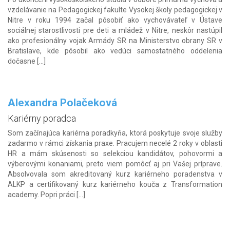
vzdelávanie na Pedagogickej fakulte Vysokej školy pedagogickej v
Nitre v roku 1994 začal pôsobiť ako vychovávateľ v Ústave
sociálnej starostlivosti pre deti a mládež v Nitre, neskôr nastúpil
ako profesionálny vojak Armády SR na Ministerstvo obrany SR v
Bratislave, kde pôsobil ako vedúci samostatného oddelenia
dočasne […]
Alexandra Polačeková
Kariérny poradca
Som začínajúca kariérna poradkyňa, ktorá poskytuje svoje služby
zadarmo v rámci získania praxe. Pracujem necelé 2 roky v oblasti
HR a mám skúsenosti so selekciou kandidátov, pohovormi a
výberovými konaniami, preto viem pomôcť aj pri Vašej príprave.
Absolvovala som akreditovaný kurz kariérneho poradenstva v
ALKP a certifikovaný kurz kariérneho kouča z Transformation
academy. Popri práci […]