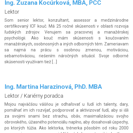
Ing. Zuzana Kocúrková, MBA, PCC
Lektor
Som senior lektor, konzultant, assessor a medzinárodne
certifikovaný ICF kouč. Má 25 ročné skúsenosti v oblasti rozvoja
ľudských zdrojov. Venujem sa pracovnej a manažérskej
psychológii. Ako kouč mám skúsenosti s koučovaním
manažérskych, osobnosných a in‎‎‎ých odborných tém. Zameriavam
sa najmä na prácu s osobnou zmenou, motiváciou,
sebamotiváciou, riešením náročných situácií. Svoje odborné
skúsenosti využívam tiež […]
Ing. Martina Harazinová, PhD. MBA
Lektor / Kariérny poradca
Mojou najväčšou vášňou je odhaľovať u ľudí ich talenty, dary,
pomáhať im ich rozvíjať, podporovať a aktivizovať ľudí, aby si išli
za svojimi snami bez strachu, obáv, maximalizáciou svojho
obrovského, úžasného potenciálu naplno, aby dosahovali úspechy,
po ktorých túžia. Ako lektorka, trénerka pôsobím od roku 2000