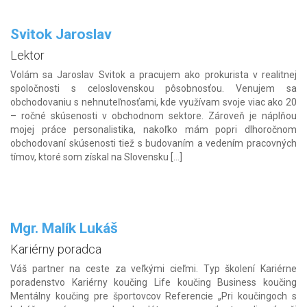
Svitok Jaroslav
Lektor
Volám sa Jaroslav Svitok a pracujem ako prokurista v realitnej
spoločnosti s celoslovenskou pôsobnosťou. Venujem sa
obchodovaniu s nehnuteľnosťami, kde využívam svoje viac ako 20
– ročné skúsenosti v obchodnom sektore. Zároveň je náplňou
mojej práce personalistika, nakoľko mám popri dlhoročnom
obchodovaní skúsenosti tiež s budovaním a vedením pracovných
tímov, ktoré som získal na Slovensku […]
Mgr. Malík Lukáš
Kariérny poradca
Váš partner na ceste za veľkými cieľmi. Typ školení Kariérne
poradenstvo Kariérny koučing Life koučing Business koučing
Mentálny koučing pre športovcov Referencie „Pri koučingoch s