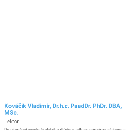
Kováčik Vladimír, Dr.h.c. PaedDr. PhDr. DBA,
MSc.
Lektor
Po ukončení vysokoškolského štúdia v odbore primárna výchova a