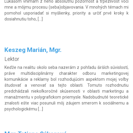
Lukášom vnímam z neho absolútnu pozornosť a trpezlivosť voči
mne a môjmu procesu (seba)objavovania. V mnohých témach mi
pomohol usporiadať si myšlienky, priority a určiť prvé kroky k
dosiahnutiu toho, […]
Keszeg Marián, Mgr.
Lektor
Keďže na realitu okolo seba nazerám z pohľadu širších súvislostí,
práve multidisciplinárny charakter odboru marketingovej
komunikácie a reklamy bol rozhodujúcim aspektom mojej voľby
študovať a venovať sa tejto oblasti. Tomuto rozhodnutiu
predchádzali niekoľkoročné skúsenosti v oblasti marketingu a
manažmentu v polygrafickom priemysle. Nadobudnuté teoretické
znalosti ešte viac posunuli môj záujem smerom k sociálnemu a
psychologickému […]