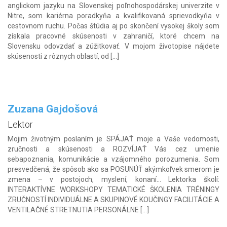
anglickom jazyku na Slovenskej poľnohospodárskej univerzite v
Nitre, som kariérna poradkyňa a kvalifikovaná sprievodkyňa v
cestovnom ruchu. Počas štúdia aj po skončení vysokej školy som
získala pracovné skúsenosti v zahraničí, ktoré chcem na
Slovensku odovzdať a zúžitkovať. V mojom životopise nájdete
skúsenosti z rôznych oblastí, od […]
Zuzana Gajdošová
Lektor
Mojim životným poslaním je SPÁJAŤ moje a Vaše vedomosti,
zručnosti a skúsenosti a ROZVÍJAŤ Vás cez umenie
sebapoznania, komunikácie a vzájomného porozumenia. Som
presvedčená, že spôsob ako sa POSUNÚŤ akýmkoľvek smerom je
zmena – v postojoch, myslení, konaní… Lektorka školí:
INTERAKTÍVNE WORKSHOPY TEMATICKÉ ŠKOLENIA TRÉNINGY
ZRUČNOSTÍ INDIVIDUÁLNE A SKUPINOVÉ KOUČINGY FACILITÁCIE A
VENTILAČNÉ STRETNUTIA PERSONÁLNE […]