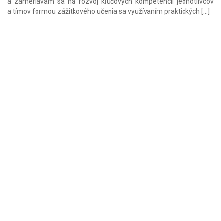
a zameriavam sa na rozvoj kľúčových kompetencií jednotlivcov
a tímov formou zážitkového učenia sa využívaním praktických […]