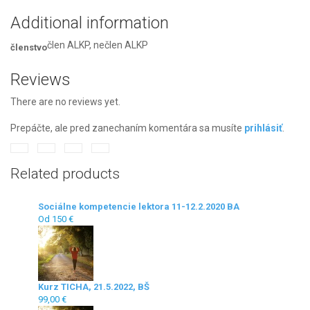
BRATISLAVA
Additional information
quantity
člen ALKP, nečlen ALKP
členstvo
Reviews
There are no reviews yet.
Prepáčte, ale pred zanechaním komentára sa musíte
prihlásiť
.
Related products
Sociálne kompetencie lektora 11-12.2.2020 BA
Od 150 €
Kurz TICHA, 21.5.2022, BŠ
99,00
€