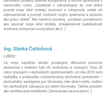
národného projektu Bilancia Kompetencií a kurzov sprievodca v
cestovného ruchu. „Uchádzač o zamestnanie, by mal dobre
poznať svoje silné stránky, zručnosti a schopnosti, vedieť ich
odprezentovať a poznať možnosti svojho uplatnenia a spôsobu
ako prácu získať.“ Ako kariérny poradca, ponúkam poradenstvo
ako spoznať svoje silné stránky, zrekapitulovať nadobudnuté
zručnosti, schopnosti a svoj talent, ako […]
Ing. Slávka Čatlošová
Lektor
Za svoju najväčšiu devízu považujem dlhoročné pracovné
skúsenosti s vedením ľudí, ich motiváciou a rozvojom. Vyše 25
rokov pracujem v obchodných spoločnostiach, od roku 2010 som
riaditeľka a prokuristka medzinárodnej obchodnej spoločnosti –
obchodného zastúpenia pre Slovensko, kde okrem iného vediem
tím obchodných zástupcov po celom Slovensku. Taktiež pôsobím
ako certifikovaná mediátorka. Zameriavam sa prevažne […]