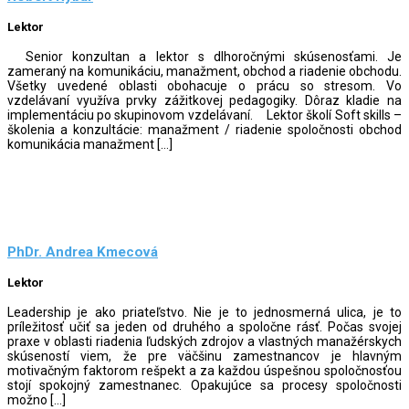
Lektor
Senior konzultan a lektor s dlhoročnými skúsenosťami. Je
zameraný na komunikáciu, manažment, obchod a riadenie obchodu.
Všetky uvedené oblasti obohacuje o prácu so stresom. Vo
vzdelávaní využíva prvky zážitkovej pedagogiky. Dôraz kladie na
implementáciu po skupinovom vzdelávaní. Lektor školí Soft skills –
školenia a konzultácie: manažment / riadenie spoločnosti obchod
komunikácia manažment […]
PhDr. Andrea Kmecová
Lektor
Leadership je ako priateľstvo. Nie je to jednosmerná ulica, je to
príležitosť učiť sa jeden od druhého a spoločne rásť. Počas svojej
praxe v oblasti riadenia ľudských zdrojov a vlastných manažérskych
skúseností viem, že pre väčšinu zamestnancov je hlavným
motivačným faktorom rešpekt a za každou úspešnou spoločnosťou
stojí spokojný zamestnanec. Opakujúce sa procesy spoločnosti
možno […]