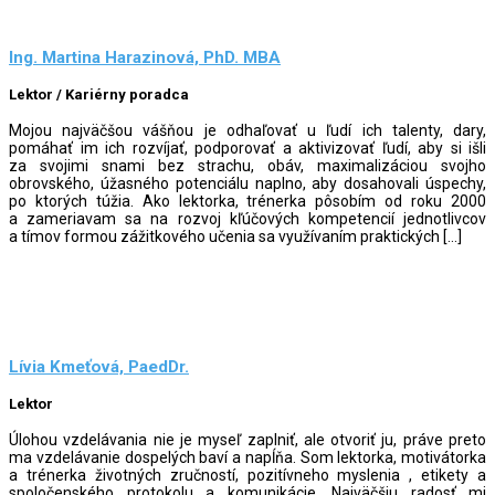
Ing. Martina Harazinová, PhD. MBA
Lektor / Kariérny poradca
Mojou najväčšou vášňou je odhaľovať u ľudí ich talenty, dary,
pomáhať im ich rozvíjať, podporovať a aktivizovať ľudí, aby si išli
za svojimi snami bez strachu, obáv, maximalizáciou svojho
obrovského, úžasného potenciálu naplno, aby dosahovali úspechy,
po ktorých túžia. Ako lektorka, trénerka pôsobím od roku 2000
a zameriavam sa na rozvoj kľúčových kompetencií jednotlivcov
a tímov formou zážitkového učenia sa využívaním praktických […]
Lívia Kmeťová, PaedDr.
Lektor
Úlohou vzdelávania nie je myseľ zaplniť, ale otvoriť ju, práve preto
ma vzdelávanie dospelých baví a napĺňa. Som lektorka, motivátorka
a trénerka životných zručností, pozitívneho myslenia , etikety a
spoločenského protokolu a komunikácie. Najväčšiu radosť mi