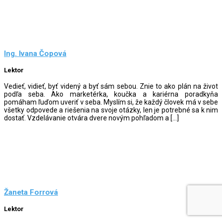
Ing. Ivana Čopová
Lektor
Vedieť, vidieť, byť videný a byť sám sebou. Znie to ako plán na život
podľa seba. Ako marketérka, koučka a kariérna poradkyňa
pomáham ľuďom uveriť v seba. Myslím si, že každý človek má v sebe
všetky odpovede a riešenia na svoje otázky, len je potrebné sa k nim
dostať. Vzdelávanie otvára dvere novým pohľadom a […]
Žaneta Forrová
Lektor