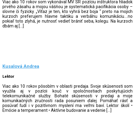
Viac ako 10 rokov som vykonával MV SR pozíciu inštruktora hliadok
prvého zásahu a mojou vášňou je systematická pacifikácia osoby –
slovne či fyzicky. „Víťaz je ten, kto vyhrá bez boja “ preto na mojich
kurzoch preferujem hlavne taktiku a verbálnu komunikáciu….no
pokiaľ toto zlyhá, je nutnosť vedieť brániť seba, kolegu. Na kurzoch
dbám aj […]
Kusalová Andrea
Lektor
Viac ako 10 rokov pôsobím v oblasti predaja. Svoje skúsenosti som
využila aj v pozícii kouč v spoločnostiach poskytujúcich
telekomunikačné služby. Bohaté skúsenosti v predaji a moje
komunikačných zručnosti rada posuniem ďalej. Pomáhať rásť a
posúvať ľudí i v pozitívnom myslení ma veľmi baví. Lektor školí •
Emócie a temperament • Aktívne budovanie a vedenie […]