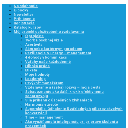
Na stiahnutie
E-booky
Newsletter
Prihlásenie
Registrácia
Katalóg kurzov
Môj projekt celoživotného vzdelávania
O projekte
Tvorba osobnej vízie
Asertivita
Sám sebe kariérnym poradcom
Reziliencia & Energy – management
4 dohody v komunikácii
Vzťahy naše každodenné
Hlboká práca
Etiketa
Moje hodnoty
Leadership
Prvýkrát manažérom
Vzdelávanie a (seba) rozvoj – moja cesta
Sebapoznanie ako ďalší krok k efektívnemu
sebarozvoju
Sila príbehu o úspešných zlyhaniach
Harmónia v živote
Superskills: Odhalenie 5 základných pilierov skvelých
konverzácií
Time – management
Ako využiť umelú inteligenciu pri príprave školení a
prezentácií