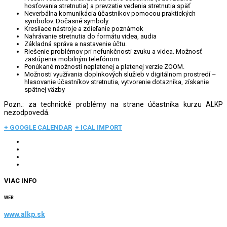
hosťovania stretnutia) a prevzatie vedenia stretnutia späť
Neverbálna komunikácia účastníkov pomocou praktických
symbolov. Dočasné symboly.
Kresliace nástroje a zdieľanie poznámok
Nahrávanie stretnutia do formátu videa, audia
Základná správa a nastavenie účtu.
Riešenie problémov pri nefunkčnosti zvuku a videa. Možnosť
zastúpenia mobilným telefónom
Ponúkané možnosti neplatenej a platenej verzie ZOOM.
Možnosti využívania doplnkových služieb v digitálnom prostredí –
hlasovanie účastníkov stretnutia, vytvorenie dotazníka, získanie
spätnej väzby
Pozn.: za technické problémy na strane účastníka kurzu ALKP
nezodpovedá.
+ GOOGLE CALENDAR
+ ICAL IMPORT
VIAC INFO
WEB
www.alkp.sk