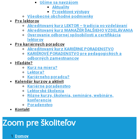
Učíme sa navzájom
Aktuality
Projektové výstupy
Všeobecné obchodné podmienky
Pre lektorov
Akreditovaný kurz LEKTOR – tradícia vo vzdelávaní
Akreditovaný kurz MANAŽÉR ĎALŠIEHO VZDELÁVANIA
Overovanie odbornej spôsobilosti a certifikácia
lektorov
Pre kariérnych poradcov
Akreditovaný kurz KARIÉRNE PORADENSTVO
KARIÉROVÉ PORADENSTVO pre pedagogických a
odborných zamestnancov
Hľadáte?
Kurz na mieru?
Lektora?
Kariérneho poradcu?
Kalendár kurzov a aktivít
Kariérne poradenstvo
Lektorské školenia
Rôzne kurzy, školenia, semináre, webináre,
konferencie
Poradenstvo
Kontakt
Zoom pre školiteľov
Domov