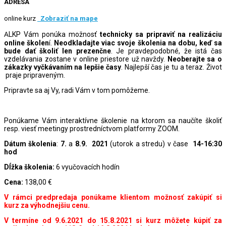
ADRESA
online kurz
Zobraziť na mape
ALKP Vám ponúka možnosť
technicky sa pripraviť na realizáciu
online školen
í.
Neodkladajte viac svoje školenia na dobu, keď sa
bude dať školiť len prezenčne
. Je pravdepodobné, že istá čas
vzdelávania zostane v online priestore už navždy.
Neoberajte sa o
zákazky vyčkávaním na lepšie časy
. Najlepší čas je tu a teraz. Život
praje pripraveným.
Pripravte sa aj Vy, radi Vám v tom pomôžeme.
Ponúkame Vám interaktívne školenie na ktorom sa naučíte školiť
resp. viesť meetingy prostredníctvom platformy ZOOM.
Dátum školenia
:
7.
a
8.9. 2021
(utorok a stredu) v čase
14-16:30
hod
Dĺžka školenia:
6 vyučovacích hodín
Cena:
138,00 €
V rámci predpredaja ponúkame klientom možnosť zakúpiť si
kurz za výhodnejšiu cenu.
V termíne od 9.6.2021 do 15.8.2021 si kurz môžete kúpiť za