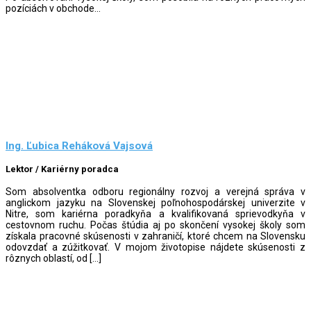
pozíciách v obchode...
Ing. Ľubica Reháková Vajsová
Lektor / Kariérny poradca
Som absolventka odboru regionálny rozvoj a verejná správa v
anglickom jazyku na Slovenskej poľnohospodárskej univerzite v
Nitre, som kariérna poradkyňa a kvalifikovaná sprievodkyňa v
cestovnom ruchu. Počas štúdia aj po skončení vysokej školy som
získala pracovné skúsenosti v zahraničí, ktoré chcem na Slovensku
odovzdať a zúžitkovať. V mojom životopise nájdete skúsenosti z
rôznych oblastí, od […]