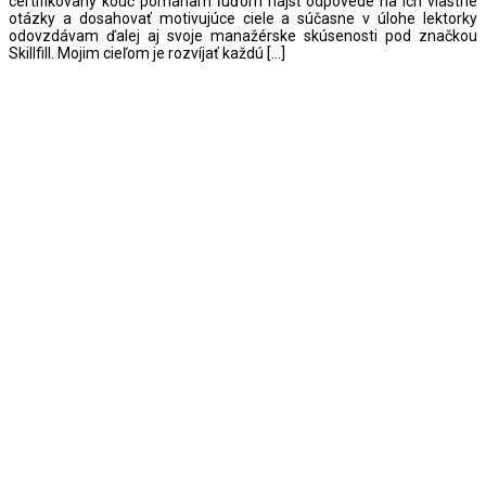
certifikovaný kouč pomáham ľuďom nájsť odpovede na ich vlastné
otázky a dosahovať motivujúce ciele a súčasne v úlohe lektorky
odovzdávam ďalej aj svoje manažérske skúsenosti pod značkou
Skillfill. Mojim cieľom je rozvíjať každú […]