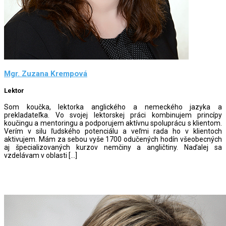
Mgr. Zuzana Krempová
Lektor
Som koučka, lektorka anglického a nemeckého jazyka a
prekladateľka. Vo svojej lektorskej práci kombinujem princípy
koučingu a mentoringu a podporujem aktívnu spoluprácu s klientom.
Verím v silu ľudského potenciálu a veľmi rada ho v klientoch
aktivujem. Mám za sebou vyše 1700 odučených hodín všeobecných
aj špecializovaných kurzov nemčiny a angličtiny. Naďalej sa
vzdelávam v oblasti […]