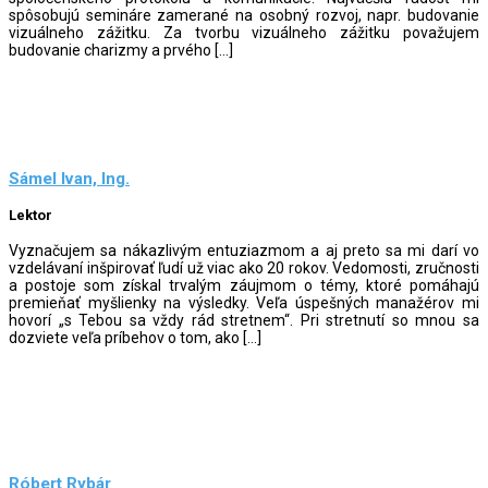
spôsobujú semináre zamerané na osobný rozvoj, napr. budovanie
vizuálneho zážitku. Za tvorbu vizuálneho zážitku považujem
budovanie charizmy a prvého […]
Sámel Ivan, Ing.
Lektor
Vyznačujem sa nákazlivým entuziazmom a aj preto sa mi darí vo
vzdelávaní inšpirovať ľudí už viac ako 20 rokov. Vedomosti, zručnosti
a postoje som získal trvalým záujmom o témy, ktoré pomáhajú
premieňať myšlienky na výsledky. Veľa úspešných manažérov mi
hovorí „s Tebou sa vždy rád stretnem“. Pri stretnutí so mnou sa
dozviete veľa príbehov o tom, ako […]
Róbert Rybár