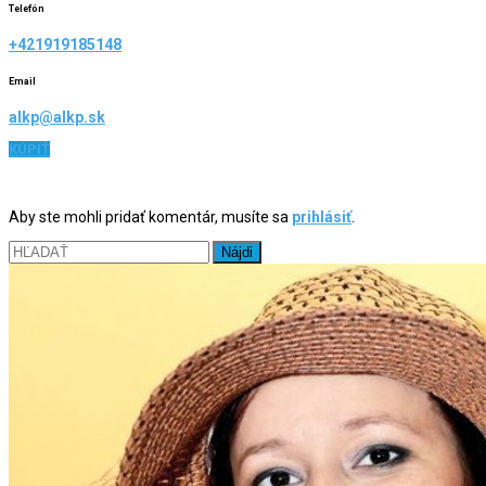
Telefón
+421919185148
Email
alkp@alkp.sk
KÚPIŤ
Aby ste mohli pridať komentár, musíte sa
prihlásiť
.
Hľadať: