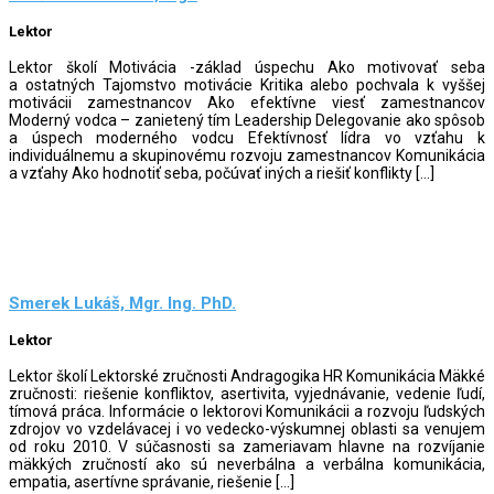
Lektor
Lektor školí Motivácia -základ úspechu Ako motivovať seba
a ostatných Tajomstvo motivácie Kritika alebo pochvala k vyššej
motivácii zamestnancov Ako efektívne viesť zamestnancov
Moderný vodca – zanietený tím Leadership Delegovanie ako spôsob
a úspech moderného vodcu Efektívnosť lídra vo vzťahu k
individuálnemu a skupinovému rozvoju zamestnancov Komunikácia
a vzťahy Ako hodnotiť seba, počúvať iných a riešiť konflikty […]
Smerek Lukáš, Mgr. Ing. PhD.
Lektor
Lektor školí Lektorské zručnosti Andragogika HR Komunikácia Mäkké
zručnosti: riešenie konfliktov, asertivita, vyjednávanie, vedenie ľudí,
tímová práca. Informácie o lektorovi Komunikácii a rozvoju ľudských
zdrojov vo vzdelávacej i vo vedecko-výskumnej oblasti sa venujem
od roku 2010. V súčasnosti sa zameriavam hlavne na rozvíjanie
mäkkých zručností ako sú neverbálna a verbálna komunikácia,
empatia, asertívne správanie, riešenie […]