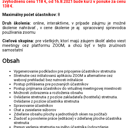
zvýhodnenú cenu 118 €, od 16.8.2021 bude kurz v ponuke za cenu
138 €.
Maximálny počet účastníkov:
8
Druh školenia:
online, interaktívne, v prípade záujmu je možné
školenie nahrávať , v cene školenie je aj spracovaný sprievodca
používania zoomu
Cieľová skupina:
pre všetkých, ktorí majú záujem školiť alebo viest
meetingy cez platformu ZOOM, a chcú byť v tejto zručnosti
samostatní
Obsah
Vygenerovanie podkladov pre pripojenie účastníkov stretnutia
Stretnutie cez inštalovanú aplikáciu ZOOM a alternatívne cez
webový prehliadač bez nutnosti inštalácie
Postup prihlásenia pre pozvaných účastníkov
Postup prijímania účastníkov do virtuálnej meetingovej miestnosti
Možnosti zobrazenia a rozloženia obsahu
Ovládanie stretnutia z pozície zakladateľa (hostiteľa) stretnutia.
Ovládanie z pozície účastníka stretnutia
Spravovanie účastníkov
Chat a zasielanie súborov
Zdieľanie obsahu plochy a jednotlivých okien na počítači
Žiadosť a povolenie práce (editácie) v zdieľanej ploche účastníka
stretnutia
Presun vedenia stretnutia na iného účastníka (odovzdanie