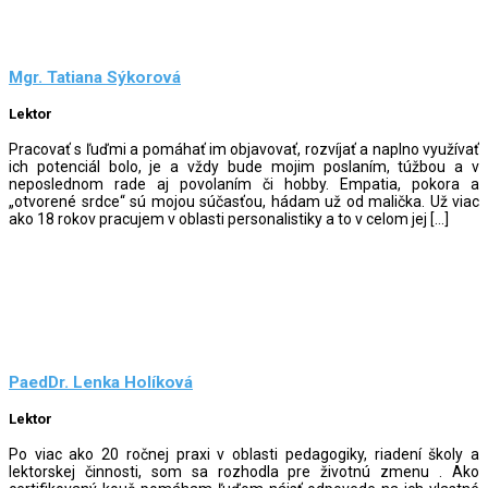
Mgr. Tatiana Sýkorová
Lektor
Pracovať s ľuďmi a pomáhať im objavovať, rozvíjať a naplno využívať
ich potenciál bolo, je a vždy bude mojim poslaním, túžbou a v
neposlednom rade aj povolaním či hobby. Empatia, pokora a
„otvorené srdce“ sú mojou súčasťou, hádam už od malička. Už viac
ako 18 rokov pracujem v oblasti personalistiky a to v celom jej […]
PaedDr. Lenka Holíková
Lektor
Po viac ako 20 ročnej praxi v oblasti pedagogiky, riadení školy a
lektorskej činnosti, som sa rozhodla pre životnú zmenu . Ako