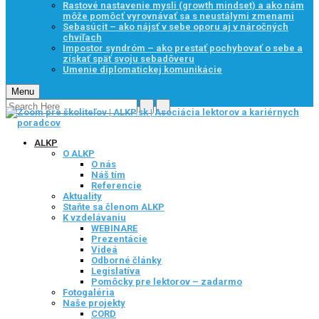
Rastové nastavenie mysli (growth mindset) a ako nám
môže pomôcť vyrovnávať sa s neustálymi zmenami
Sebasúcit – ako nájsť v sebe oporu aj v náročných
chvíľach
Impostor syndróm – ako prestať pochybovať o sebe a
získať späť svoju sebadôveru
Umenie diplomatickej komunikácie
Menu
ALKP
O ALKP
O nás
Náš tím
Referencie
Aktuality
Staňte sa členom ALKP
K vzdelávaniu
WEBINARE
Prezentácie
Videá
Odborné články
Legislatíva
Pomôcky pre lektorov – zadarmo
Fotogaléria
Naše projekty
CORD