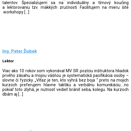
talentov. Špecializujem sa na individuálny a tímový koučing
a lektorovaniu tzv. mäkkých zručností. Facilitujem na mieru šité
workshopy […]
Ing. Peter Ďubek
Lektor
Viac ako 10 rokov som vykonával MV SR pozíciu inštruktora hliadok
prvého zásahu a mojou vášňou je systematická pacifikácia osoby –
slovne či fyzicky. „Víťaz je ten, kto vyhrá bez boja “ preto na mojich
kurzoch preferujem hlavne taktiku a verbálnu komunikáciu….no
pokiaľ toto zlyhá, je nutnosť vedieť brániť seba, kolegu. Na kurzoch
dbám aj […]