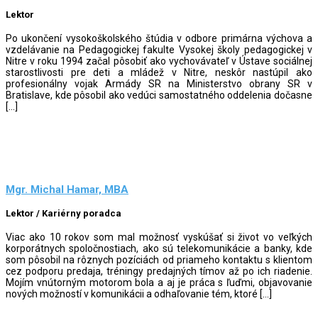
Lektor
Po ukončení vysokoškolského štúdia v odbore primárna výchova a
vzdelávanie na Pedagogickej fakulte Vysokej školy pedagogickej v
Nitre v roku 1994 začal pôsobiť ako vychovávateľ v Ústave sociálnej
starostlivosti pre deti a mládež v Nitre, neskôr nastúpil ako
profesionálny vojak Armády SR na Ministerstvo obrany SR v
Bratislave, kde pôsobil ako vedúci samostatného oddelenia dočasne
[…]
Mgr. Michal Hamar, MBA
Lektor / Kariérny poradca
Viac ako 10 rokov som mal možnosť vyskúšať si život vo veľkých
korporátnych spoločnostiach, ako sú telekomunikácie a banky, kde
som pôsobil na rôznych pozíciách od priameho kontaktu s klientom
cez podporu predaja, tréningy predajných tímov až po ich riadenie.
Mojím vnútorným motorom bola a aj je práca s ľuďmi, objavovanie
nových možností v komunikácii a odhaľovanie tém, ktoré […]