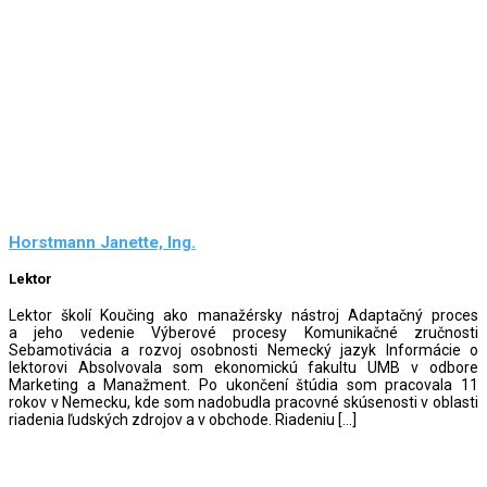
Horstmann Janette, Ing.
Lektor
Lektor školí Koučing ako manažérsky nástroj Adaptačný proces
a jeho vedenie Výberové procesy Komunikačné zručnosti
Sebamotivácia a rozvoj osobnosti Nemecký jazyk Informácie o
lektorovi Absolvovala som ekonomickú fakultu UMB v odbore
Marketing a Manažment. Po ukončení štúdia som pracovala 11
rokov v Nemecku, kde som nadobudla pracovné skúsenosti v oblasti
riadenia ľudských zdrojov a v obchode. Riadeniu […]