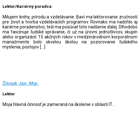
Lektor/Kariérny poradca
Milujem knihy, prírodu a vzdelávanie. Baví ma lektorovanie zručností
pre život a tvorba vzdelávacích programov. Rovnako ma nadchlo aj
kariérne poradenstvo, teší ma posúvať toto nadšenie ďalej. Dlhodobo
ma fascinuje ľudské správanie, či už na úrovni jednotlivcov, skupín
alebo organizácií. 15 akčných rokov v medzinárodnom korporátnom
manažmente bolo skvelou školou na pozorovanie ľudského
myslenia, postojov […]
Žitniak Ján, Mgr.
Lektor
Moja hlavná činnosť je zameraná na školenie v oblasti IT...