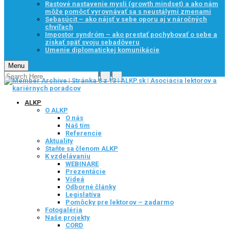
Rastové nastavenie mysli (growth mindset) a ako nám
môže pomôcť vyrovnávať sa s neustálymi zmenami
Sebasúcit – ako nájsť v sebe oporu aj v náročných
chvíľach
Impostor syndróm – ako prestať pochybovať o sebe a
získať späť svoju sebadôveru
Umenie diplomatickej komunikácie
Menu
ALKP
O ALKP
O nás
Náš tím
Referencie
Aktuality
Staňte sa členom ALKP
K vzdelávaniu
WEBINARE
Prezentácie
Videá
Odborné články
Legislatíva
Pomôcky pre lektorov – zadarmo
Fotogaléria
Naše projekty
CORD