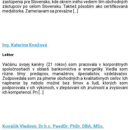
zastúpenia pre Slovensko, kde okrem iného vediem tím obchodných
zástupcov po celom Slovensku. Taktiež pôsobím ako certifikovaná
mediátorka. Zameriavam sa prevažne […]
Ing. Katarína Knežová
Lektor
Väčšinu svojej kariéry (21 rokov) som pracovala v korporátnych
spoločnostiach v oblasti bankovníctva a energetiky. Viedla som
rôzne tímy: predajcov, manažérov, špecialistov, vzdelávačov.
Zodpovedala som za plnenie obchodných a kvalitatívnych cieľov. Ich
naplnenie by nebolo možné bez tímov a ľudí, ktorých som
podporovala v ich výkonoch, v zlepšovaní ich zručností a zvyšovaní
ich kompetencií. Pri […]
Kováčik Vladimír, Dr.h.c. PaedDr. PhDr. DBA, MSc.