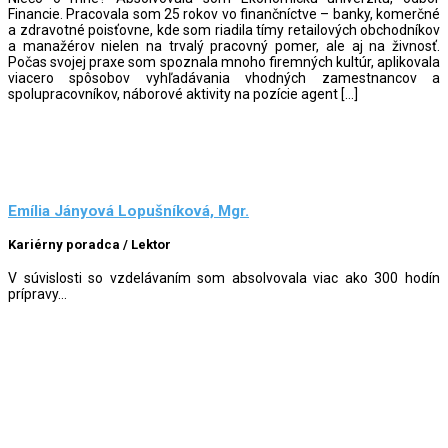
Financie. Pracovala som 25 rokov vo finančníctve – banky, komerčné
a zdravotné poisťovne, kde som riadila tímy retailových obchodníkov
a manažérov nielen na trvalý pracovný pomer, ale aj na živnosť.
Počas svojej praxe som spoznala mnoho firemných kultúr, aplikovala
viacero spôsobov vyhľadávania vhodných zamestnancov a
spolupracovníkov, náborové aktivity na pozície agent […]
Emília Jányová Lopušníková, Mgr.
Kariérny poradca / Lektor
V súvislosti so vzdelávaním som absolvovala viac ako 300 hodín
prípravy...