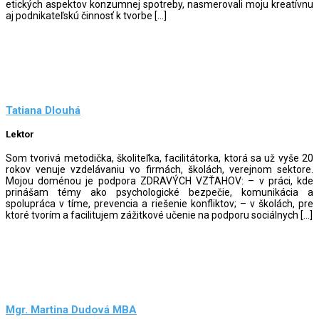
etických aspektov konzumnej spotreby, nasmerovali moju kreatívnu
aj podnikateľskú činnosť k tvorbe […]
Tatiana Dlouhá
Lektor
Som tvorivá metodička, školiteľka, facilitátorka, ktorá sa už vyše 20
rokov venuje vzdelávaniu vo firmách, školách, verejnom sektore.
Mojou doménou je podpora ZDRAVÝCH VZŤAHOV: – v práci, kde
prinášam témy ako psychologické bezpečie, komunikácia a
spolupráca v tíme, prevencia a riešenie konfliktov; – v školách, pre
ktoré tvorím a facilitujem zážitkové učenie na podporu sociálnych […]
Mgr. Martina Dudová MBA