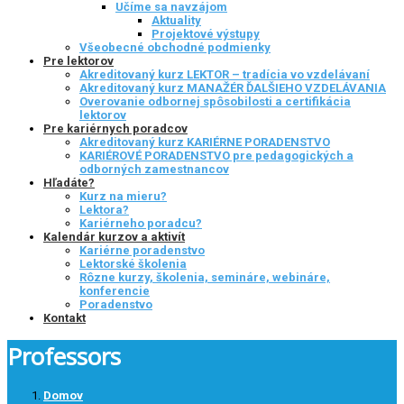
Učíme sa navzájom
Aktuality
Projektové výstupy
Všeobecné obchodné podmienky
Pre lektorov
Akreditovaný kurz LEKTOR – tradícia vo vzdelávaní
Akreditovaný kurz MANAŽÉR ĎALŠIEHO VZDELÁVANIA
Overovanie odbornej spôsobilosti a certifikácia
lektorov
Pre kariérnych poradcov
Akreditovaný kurz KARIÉRNE PORADENSTVO
KARIÉROVÉ PORADENSTVO pre pedagogických a
odborných zamestnancov
Hľadáte?
Kurz na mieru?
Lektora?
Kariérneho poradcu?
Kalendár kurzov a aktivít
Kariérne poradenstvo
Lektorské školenia
Rôzne kurzy, školenia, semináre, webináre,
konferencie
Poradenstvo
Kontakt
Professors
Domov