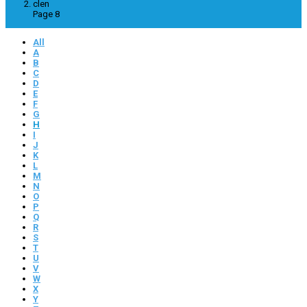
clen
Page 8
All
A
B
C
D
E
F
G
H
I
J
K
L
M
N
O
P
Q
R
S
T
U
V
W
X
Y