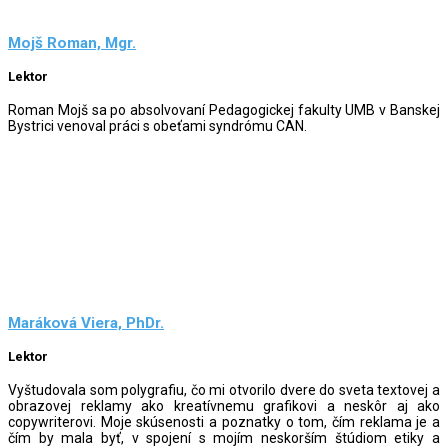
Mojš Roman, Mgr.
Lektor
Roman Mojš sa po absolvovaní Pedagogickej fakulty UMB v Banskej
Bystrici venoval práci s obeťami syndrómu CAN.
Maráková Viera, PhDr.
Lektor
Vyštudovala som polygrafiu, čo mi otvorilo dvere do sveta textovej a
obrazovej reklamy ako kreatívnemu grafikovi a neskôr aj ako
copywriterovi. Moje skúsenosti a poznatky o tom, čím reklama je a
čím by mala byť, v spojení s mojím neskorším štúdiom etiky a