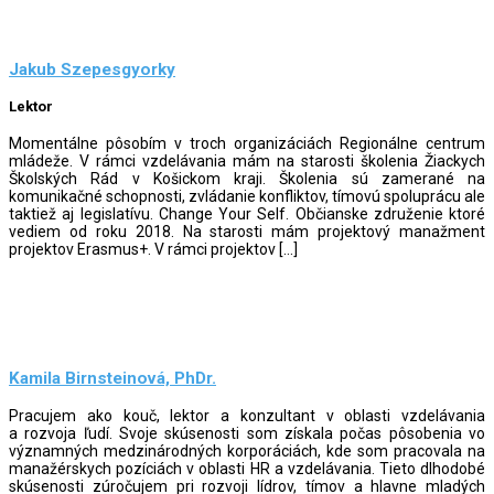
Jakub Szepesgyorky
Lektor
Momentálne pôsobím v troch organizáciách Regionálne centrum
mládeže. V rámci vzdelávania mám na starosti školenia Žiackych
Školských Rád v Košickom kraji. Školenia sú zamerané na
komunikačné schopnosti, zvládanie konfliktov, tímovú spoluprácu ale
taktiež aj legislatívu. Change Your Self. Občianske združenie ktoré
vediem od roku 2018. Na starosti mám projektový manažment
projektov Erasmus+. V rámci projektov […]
Kamila Birnsteinová, PhDr.
Pracujem ako kouč, lektor a konzultant v oblasti vzdelávania
a rozvoja ľudí. Svoje skúsenosti som získala počas pôsobenia vo
významných medzinárodných korporáciách, kde som pracovala na
manažérskych pozíciách v oblasti HR a vzdelávania. Tieto dlhodobé
skúsenosti zúročujem pri rozvoji lídrov, tímov a hlavne mladých