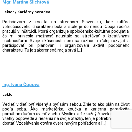
Mgr. Martina Šlichtová
Lektor / Kariérny poradca
Pochádzam z mesta na strednom Slovensku, kde kultúra
voľnočasového charakteru bola a stále je doménou. Obaja rodičia
pracujú v inštitúcii, ktorá organizuje spoločensko-kultúrne podujatia,
čo mi prinieslo možnosť neustále sa stretávať s kreatívnymi
osobnosťami. Svoje skúsenosti som sa rozhodla ďalej rozvíjať a
participovať pri plánovaní i organizovaní aktivít podobného
charakteru. Tu je zakorenená moja prvá […]
Ing. Ivana Čopová
Lektor
Vedieť, vidieť, byť videný a byť sám sebou. Znie to ako plán na život
podľa seba. Ako marketérka, koučka a kariérna poradkyňa
pomáham ľuďom uveriť v seba. Myslím si, že každý človek má v sebe
všetky odpovede a riešenia na svoje otázky, len je potrebné sa k nim
dostať. Vzdelávanie otvára dvere novým pohľadom a […]