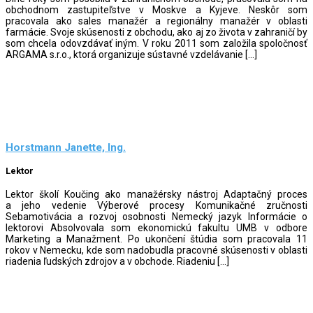
obchodnom zastupiteľstve v Moskve a Kyjeve. Neskôr som
pracovala ako sales manažér a regionálny manažér v oblasti
farmácie. Svoje skúsenosti z obchodu, ako aj zo života v zahraničí by
som chcela odovzdávať iným. V roku 2011 som založila spoločnosť
ARGAMA s.r.o., ktorá organizuje sústavné vzdelávanie […]
Horstmann Janette, Ing.
Lektor
Lektor školí Koučing ako manažérsky nástroj Adaptačný proces
a jeho vedenie Výberové procesy Komunikačné zručnosti
Sebamotivácia a rozvoj osobnosti Nemecký jazyk Informácie o
lektorovi Absolvovala som ekonomickú fakultu UMB v odbore
Marketing a Manažment. Po ukončení štúdia som pracovala 11
rokov v Nemecku, kde som nadobudla pracovné skúsenosti v oblasti
riadenia ľudských zdrojov a v obchode. Riadeniu […]