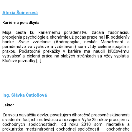
Alexia Špinerová
Kariérna poradkyňa
Moja cesta ku kariérnemu poradenstvu začala fascináciou
prepojenia psychológie a ekonómie už počas praxe na HR oddelení v
banke. Svoje vzdelanie (Andragogika, neskôr Manažment a
poradenstvo vo výchove a vzdelávaní) som vždy cielene spájala s
praxou. Počiatočné prekážky v kariére ma naučili kľúčovému:
vytrvalosť a cielená práca na slabých stránkach sa vždy vyplatia.
Kľúčové poznatky […]
Ing. Slávka Čatlošová
Lektor
Za svoju najväčšiu devízu považujem dlhoročné pracovné skúsenosti
s vedením ľudí, ich motiváciou a rozvojom. Vyše 25 rokov pracujem v
obchodných spoločnostiach, od roku 2010 som riaditeľka a
prokuristka medzinárodnej obchodnej spoločnosti – obchodného