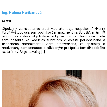
Ing. Helena Heribanová
Lektor
„Spokojný zamestnanec urobí viac ako traja nespokojní.“ /Henry
Ford/ Vyštudovala som podnikový manažment na EU v BA, mám 19
ročnú prax v slovenských dynamicky rastúcich spoločnostiach, kde
som pôsobila vo vedúcich funkciách v oblasti personálneho a
finančného manažmentu. Som presvedčená, že spokojný a
motivovaný zamestnanec je základným predpokladom dlhodobého
rastu firmy. Ak je na vašej […]