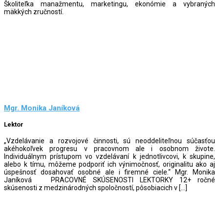
Školiteľka manažmentu, marketingu, ekonómie a vybraných
mäkkých zručností.
Mgr. Monika Janíková
Lektor
„Vzdelávanie a rozvojové činnosti, sú neoddeliteľnou súčasťou
akéhokoľvek progresu v pracovnom ale i osobnom živote.
Individuálnym prístupom vo vzdelávaní k jednotlivcovi, k skupine,
alebo k tímu, môžeme podporiť ich výnimočnosť, originalitu ako aj
úspešnosť dosahovať osobné ale i firemné ciele.“ Mgr. Monika
Janíková PRACOVNÉ SKÚSENOSTI LEKTORKY 12+ ročné
skúsenosti z medzinárodných spoločností, pôsobiacich v […]