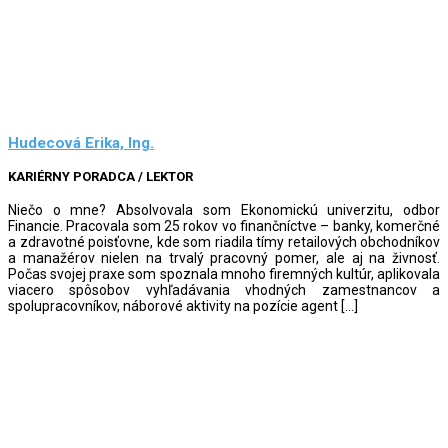
Hudecová Erika, Ing.
KARIÉRNY PORADCA / LEKTOR
Niečo o mne? Absolvovala som Ekonomickú univerzitu, odbor
Financie. Pracovala som 25 rokov vo finančníctve – banky, komerčné
a zdravotné poisťovne, kde som riadila tímy retailových obchodníkov
a manažérov nielen na trvalý pracovný pomer, ale aj na živnosť.
Počas svojej praxe som spoznala mnoho firemných kultúr, aplikovala
viacero spôsobov vyhľadávania vhodných zamestnancov a
spolupracovníkov, náborové aktivity na pozície agent […]