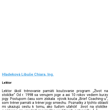
Hladeková Libuše Chiara, Ing.
Lektor
Lektor školí trénovanie pamäti koučovanie program „Život na
stoličke“ Od r. 1998 sa venujem joge a asi 10 rokov vediem kurzy
jogy. Postupom času som získala výcvik kouča „Brief Coaching-u“,
som tréner pamäti a tréner jogy smiechu. Poznatky z týchto oblastí
mi ukazujú cestu k tomu, ako ľuďom uľahčiť život na stoličke