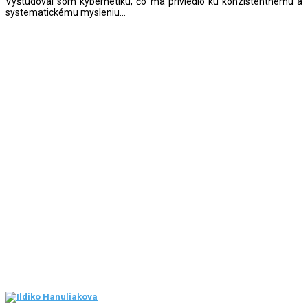
Vyštudoval som kybernetiku, čo ma priviedlo ku konzistentnému a
systematickému mysleniu...