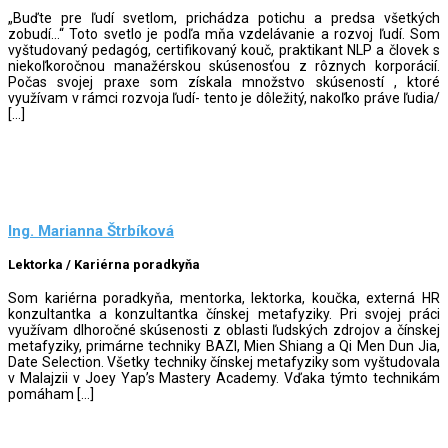
„Buďte pre ľudí svetlom, prichádza potichu a predsa všetkých
zobudí…“ Toto svetlo je podľa mňa vzdelávanie a rozvoj ľudí. Som
vyštudovaný pedagóg, certifikovaný kouč, praktikant NLP a človek s
niekoľkoročnou manažérskou skúsenosťou z rôznych korporácií.
Počas svojej praxe som získala množstvo skúseností , ktoré
využívam v rámci rozvoja ľudí- tento je dôležitý, nakoľko práve ľudia/
[…]
Ing. Marianna Štrbíková
Lektorka / Kariérna poradkyňa
Som kariérna poradkyňa, mentorka, lektorka, koučka, externá HR
konzultantka a konzultantka čínskej metafyziky. Pri svojej práci
využívam dlhoročné skúsenosti z oblasti ľudských zdrojov a čínskej
metafyziky, primárne techniky BAZI, Mien Shiang a Qi Men Dun Jia,
Date Selection. Všetky techniky čínskej metafyziky som vyštudovala
v Malajzii v Joey Yap’s Mastery Academy. Vďaka týmto technikám
pomáham […]