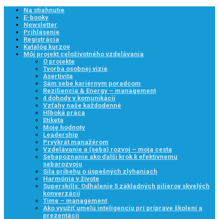
Na stiahnutie
E-booky
Newsletter
Prihlásenie
Registrácia
Katalóg kurzov
Môj projekt celoživotného vzdelávania
O projekte
Tvorba osobnej vízie
Asertivita
Sám sebe kariérnym poradcom
Reziliencia & Energy – management
4 dohody v komunikácii
Vzťahy naše každodenné
Hlboká práca
Etiketa
Moje hodnoty
Leadership
Prvýkrát manažérom
Vzdelávanie a (seba) rozvoj – moja cesta
Sebapoznanie ako ďalší krok k efektívnemu
sebarozvoju
Sila príbehu o úspešných zlyhaniach
Harmónia v živote
Superskills: Odhalenie 5 základných pilierov skvelých
konverzácií
Time – management
Ako využiť umelú inteligenciu pri príprave školení a
prezentácií