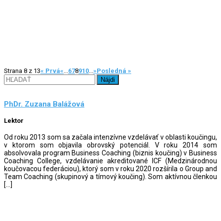
Strana 8 z 13
« Prvá
«
...
6
7
8
9
10
...
»
Posledná »
Hľadať:
PhDr. Zuzana Balážová
Lektor
Od roku 2013 som sa začala intenzívne vzdelávať v oblasti koučingu,
v ktorom som objavila obrovský potenciál. V roku 2014 som
absolvovala program Business Coaching (biznis koučing) v Business
Coaching College, vzdelávanie akreditované ICF (Medzinárodnou
koučovacou federáciou), ktorý som v roku 2020 rozšírila o Group and
Team Coaching (skupinový a tímový koučing). Som aktívnou členkou
[…]