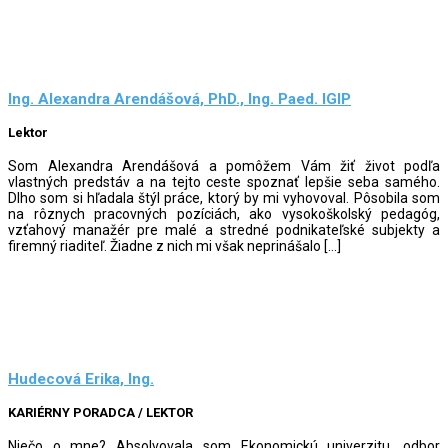
Ing. Alexandra Arendášová, PhD., Ing. Paed. IGIP
Lektor
Som Alexandra Arendášová a pomôžem Vám žiť život podľa
vlastných predstáv a na tejto ceste spoznať lepšie seba samého.
Dlho som si hľadala štýl práce, ktorý by mi vyhovoval. Pôsobila som
na rôznych pracovných pozíciách, ako vysokoškolský pedagóg,
vzťahový manažér pre malé a stredné podnikateľské subjekty a
firemný riaditeľ. Žiadne z nich mi však neprinášalo […]
Hudecová Erika, Ing.
KARIÉRNY PORADCA / LEKTOR
Niečo o mne? Absolvovala som Ekonomickú univerzitu, odbor