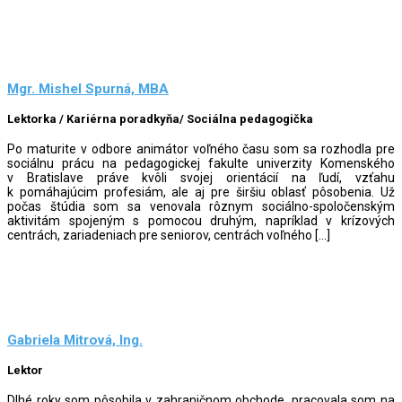
Mgr. Mishel Spurná, MBA
Lektorka / Kariérna poradkyňa/ Sociálna pedagogička
Po maturite v odbore animátor voľného času som sa rozhodla pre
sociálnu prácu na pedagogickej fakulte univerzity Komenského
v Bratislave práve kvôli svojej orientácií na ľudí, vzťahu
k pomáhajúcim profesiám, ale aj pre širšiu oblasť pôsobenia. Už
počas štúdia som sa venovala rôznym sociálno-spoločenským
aktivitám spojeným s pomocou druhým, napríklad v krízových
centrách, zariadeniach pre seniorov, centrách voľného […]
Gabriela Mitrová, Ing.
Lektor
Dlhé roky som pôsobila v zahraničnom obchode, pracovala som na