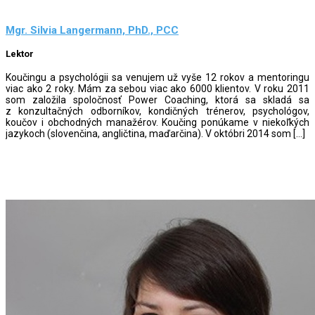
Mgr. Silvia Langermann, PhD., PCC
Lektor
Koučingu a psychológii sa venujem už vyše 12 rokov a mentoringu
viac ako 2 roky. Mám za sebou viac ako 6000 klientov. V roku 2011
som založila spoločnosť Power Coaching, ktorá sa skladá sa
z konzultačných odborníkov, kondičných trénerov, psychológov,
koučov i obchodných manažérov. Koučing ponúkame v niekoľkých
jazykoch (slovenčina, angličtina, maďarčina). V októbri 2014 som […]