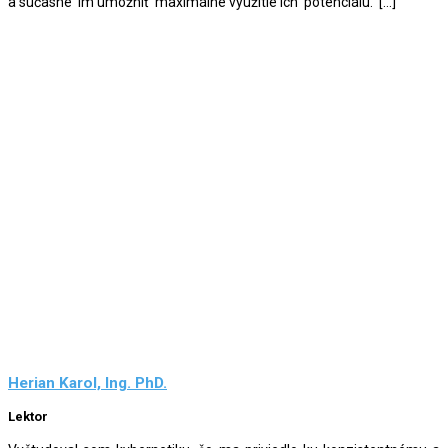
a súčasne im umožniť maximálne využitie ich potenciálu. […]
Herian Karol, Ing. PhD.
Lektor