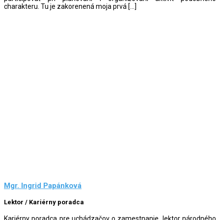
charakteru. Tu je zakorenená moja prvá […]
Mgr. Ingrid Papánková
Lektor / Kariérny poradca
Kariérny poradca pre uchádzačov o zamestnanie, lektor národného