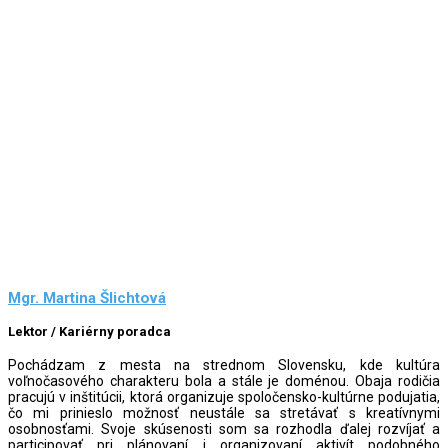
Mgr. Martina Šlichtová
Lektor / Kariérny poradca
Pochádzam z mesta na strednom Slovensku, kde kultúra
voľnočasového charakteru bola a stále je doménou. Obaja rodičia
pracujú v inštitúcii, ktorá organizuje spoločensko-kultúrne podujatia,
čo mi prinieslo možnosť neustále sa stretávať s kreatívnymi
osobnosťami. Svoje skúsenosti som sa rozhodla ďalej rozvíjať a
participovať pri plánovaní i organizovaní aktivít podobného