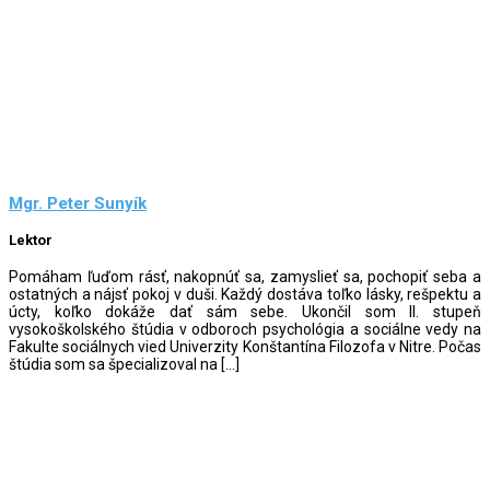
Mgr. Peter Sunyík
Lektor
Pomáham ľuďom rásť, nakopnúť sa, zamyslieť sa, pochopiť seba a
ostatných a nájsť pokoj v duši. Každý dostáva toľko lásky, rešpektu a
úcty, koľko dokáže dať sám sebe. Ukončil som II. stupeň
vysokoškolského štúdia v odboroch psychológia a sociálne vedy na
Fakulte sociálnych vied Univerzity Konštantína Filozofa v Nitre. Počas
štúdia som sa špecializoval na […]