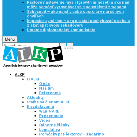
Rastové nastavenie mysli (growth mindset) a ako nám
môže pomôcť vyrovnávať sa s neustálymi zmenami
Sebasúcit – ako nájsť v sebe oporu aj v náročných
chvíľach
Impostor syndróm – ako prestať pochybovať o sebe a
získať späť svoju sebadôveru
Umenie diplomatickej komunikácie
Menu
ALKP
O ALKP
O nás
Náš tím
Referencie
Aktuality
Staňte sa členom ALKP
K vzdelávaniu
WEBINARE
Prezentácie
Videá
Odborné články
Legislatíva
Pomôcky pre lektorov – zadarmo