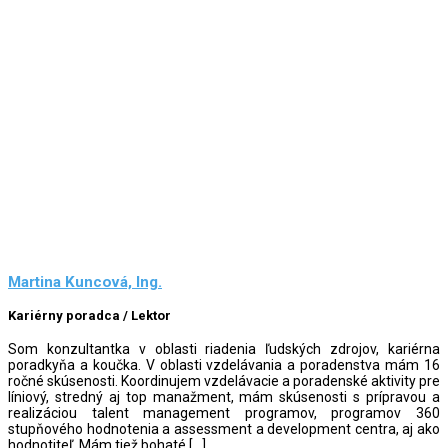
Martina Kuncová, Ing.
Kariérny poradca / Lektor
Som konzultantka v oblasti riadenia ľudských zdrojov, kariérna
poradkyňa a koučka. V oblasti vzdelávania a poradenstva mám 16
ročné skúsenosti. Koordinujem vzdelávacie a poradenské aktivity pre
líniový, stredný aj top manažment, mám skúsenosti s prípravou a
realizáciou talent management programov, programov 360
stupňového hodnotenia a assessment a development centra, aj ako
hodnotiteľ. Mám tiež bohaté […]