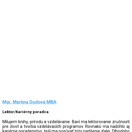
Mgr. Martina Dudová MBA
Lektor/Kariérny poradca
Milujem knihy, prírodu a vzdelávanie. Baví ma lektorovanie zručností
pre život a tvorba vzdelávacích programov. Rovnako ma nadchlo aj
kariérne poradenstvo, teší ma posúvať toto nadšenie ďalej. Dlhodobo