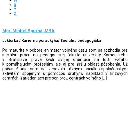
W
X
Y
Z
Mgr. Mishel Spurná, MBA
Lektorka / Kariérna poradkyňa/ Sociálna pedagogička
Po maturite v odbore animátor voľného času som sa rozhodla pre
sociálnu prácu na pedagogickej fakulte univerzity Komenského
v Bratislave práve kvôli svojej orientácií na ľudí, vzťahu
k pomáhajúcim profesiám, ale aj pre širšiu oblasť pôsobenia. Už
počas štúdia som sa venovala rôznym sociálno-spoločenským
aktivitám spojeným s pomocou druhým, napríklad v krízových
centrách, zariadeniach pre seniorov, centrách voľného […]