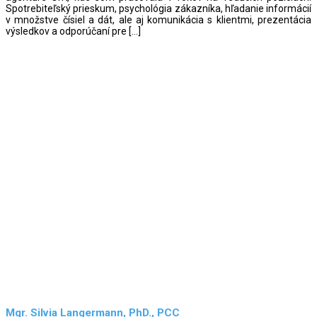
Spotrebiteľský prieskum, psychológia zákazníka, hľadanie informácií
v množstve čísiel a dát, ale aj komunikácia s klientmi, prezentácia
výsledkov a odporúčaní pre […]
Mgr. Silvia Langermann, PhD., PCC