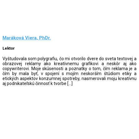
Maráková Viera, PhDr.
Lektor
Vyštudovala som polygrafiu, čo mi otvorilo dvere do sveta textovej a
obrazovej reklamy ako kreatívnemu grafikovi a neskôr aj ako
copywriterovi. Moje skúsenosti a poznatky o tom, čím reklama je a
čím by mala byť, v spojení s mojím neskorším štúdiom etiky a
etických aspektov konzumnej spotreby, nasmerovali moju kreatívnu
aj podnikateľskú činnosť k tvorbe […]