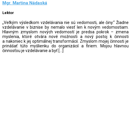
Mgr. Martina Nádaská
Lektor
„Veľkým výsledkom vzdelávania nie sú vedomosti, ale činy.“ Žiadne
vzdelávanie v biznise by nemalo viesť len k novým vedomostiam.
Hlavným zmyslom nových vedomostí je predsa pokrok – zmena
myslenia, ktoré otvára nové možnosti a nový postoj k činnosti
a nakoniec k jej optimálnej transformácií. Zmyslom mojej činnosti je
prinášať túto myšlienku do organizácií a firiem. Mojou hlavnou
činnosťou je vzdelávanie a byť […]