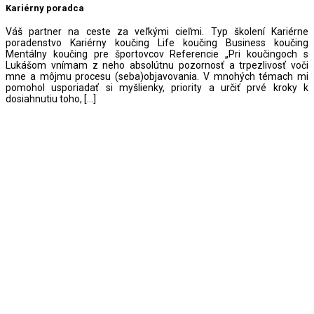
Kariérny poradca
Váš partner na ceste za veľkými cieľmi. Typ školení Kariérne
poradenstvo Kariérny koučing Life koučing Business koučing
Mentálny koučing pre športovcov Referencie „Pri koučingoch s
Lukášom vnímam z neho absolútnu pozornosť a trpezlivosť voči
mne a môjmu procesu (seba)objavovania. V mnohých témach mi
pomohol usporiadať si myšlienky, priority a určiť prvé kroky k
dosiahnutiu toho, […]