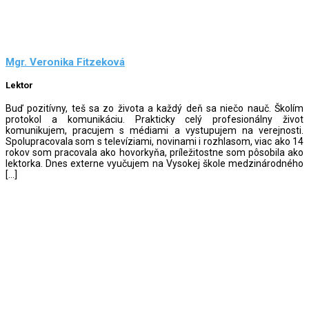
Mgr. Veronika Fitzeková
Lektor
Buď pozitívny, teš sa zo života a každý deň sa niečo nauč. Školím
protokol a komunikáciu. Prakticky celý profesionálny život
komunikujem, pracujem s médiami a vystupujem na verejnosti.
Spolupracovala som s televíziami, novinami i rozhlasom, viac ako 14
rokov som pracovala ako hovorkyňa, príležitostne som pôsobila ako
lektorka. Dnes externe vyučujem na Vysokej škole medzinárodného
[…]