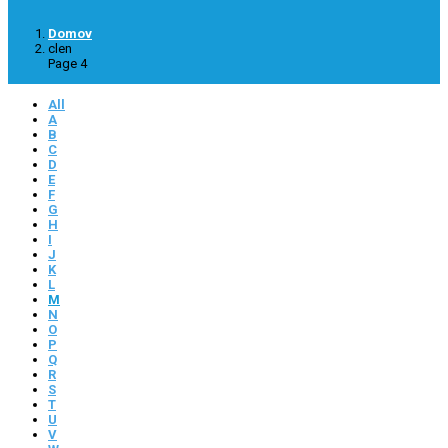
Domov
clen
Page 4
All
A
B
C
D
E
F
G
H
I
J
K
L
M
N
O
P
Q
R
S
T
U
V