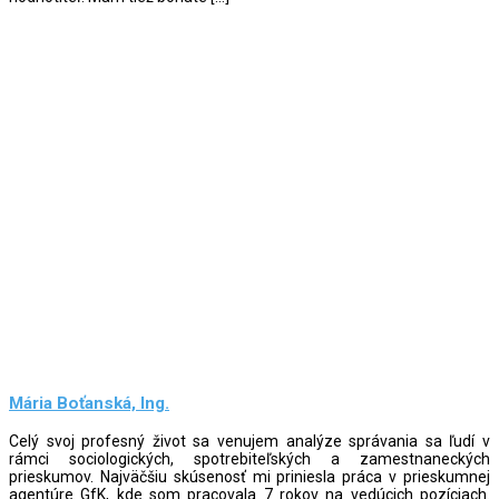
Mária Boťanská, Ing.
Celý svoj profesný život sa venujem analýze správania sa ľudí v
rámci sociologických, spotrebiteľských a zamestnaneckých
prieskumov. Najväčšiu skúsenosť mi priniesla práca v prieskumnej
agentúre GfK, kde som pracovala 7 rokov na vedúcich pozíciach.