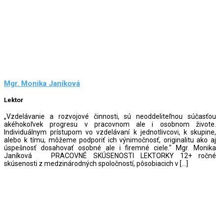
Mgr. Monika Janíková
Lektor
„Vzdelávanie a rozvojové činnosti, sú neoddeliteľnou súčasťou
akéhokoľvek progresu v pracovnom ale i osobnom živote.
Individuálnym prístupom vo vzdelávaní k jednotlivcovi, k skupine,
alebo k tímu, môžeme podporiť ich výnimočnosť, originalitu ako aj
úspešnosť dosahovať osobné ale i firemné ciele.“ Mgr. Monika
Janíková PRACOVNÉ SKÚSENOSTI LEKTORKY 12+ ročné
skúsenosti z medzinárodných spoločností, pôsobiacich v […]