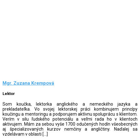
Mgr. Zuzana Krempová
Lektor
Som koučka, lektorka anglického a nemeckého jazyka a
prekladateľka. Vo svojej lektorskej práci kombinujem princípy
koučingu a mentoringu a podporujem aktívnu spoluprácu s klientom.
Verím v silu ľudského potenciálu a veľmi rada ho v klientoch
aktivujem. Mám za sebou vyše 1700 odučených hodín všeobecných
aj špecializovaných kurzov nemčiny a angličtiny. Naďalej sa
vzdelávam v oblasti […]