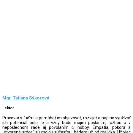
Mgr. Tatiana Sýkorová
Lektor
Pracovať s ľuďmi a pomáhať im objavovať, rozvíjať a naplno využívať
ich potenciál bolo, je a vždy bude mojim poslaním, túžbou a v
neposlednom rade aj povolaním či hobby. Empatia, pokora a
„otvorené srdce“ sú mojou súčasťou, hádam už od malička. Už viac