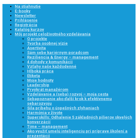
Na stiahnutie
E-booky
Newsletter
Prihlásenie
Registrácia
Katalóg kurzov
Môj projekt celoživotného vzdelávania
O projekte
Tvorba osobnej vízie
Asertivita
Sám sebe kariérnym poradcom
Reziliencia & Energy – management
4 dohody v komunikácii
Vzťahy naše každodenné
Hlboká práca
Etiketa
Moje hodnoty
Leadership
Prvýkrát manažérom
Vzdelávanie a (seba) rozvoj – moja cesta
Sebapoznanie ako ďalší krok k efektívnemu
sebarozvoju
Sila príbehu o úspešných zlyhaniach
Harmónia v živote
Superskills: Odhalenie 5 základných pilierov skvelých
konverzácií
Time – management
Ako využiť umelú inteligenciu pri príprave školení a
prezentácií