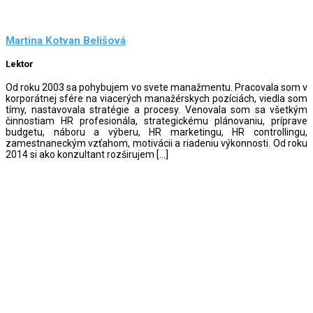
Martina Kotvan Belišová
Lektor
Od roku 2003 sa pohybujem vo svete manažmentu. Pracovala som v
korporátnej sfére na viacerých manažérskych pozíciách, viedla som
tímy, nastavovala stratégie a procesy. Venovala som sa všetkým
činnostiam HR profesionála, strategickému plánovaniu, príprave
budgetu, náboru a výberu, HR marketingu, HR controllingu,
zamestnaneckým vzťahom, motivácii a riadeniu výkonnosti. Od roku
2014 si ako konzultant rozširujem […]