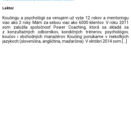
Lektor
Koučingu a psychológii sa venujem už vyše 12 rokov a mentoringu
viac ako 2 roky. Mám za sebou viac ako 6000 klientov. V roku 2011
som založila spoločnosť Power Coaching, ktorá sa skladá sa
z konzultačných odborníkov, kondičných trénerov, psychológov,
koučov i obchodných manažérov. Koučing ponúkame v niekoľkých
jazykoch (slovenčina, angličtina, maďarčina). V októbri 2014 som […]