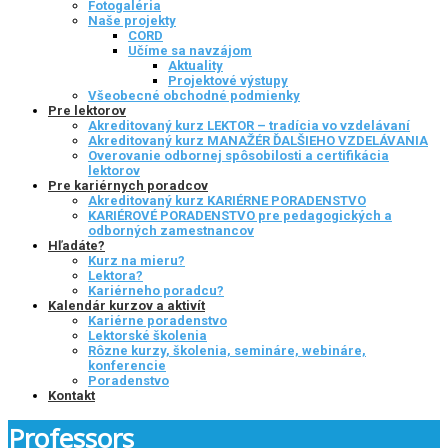
Fotogaléria
Naše projekty
CORD
Učíme sa navzájom
Aktuality
Projektové výstupy
Všeobecné obchodné podmienky
Pre lektorov
Akreditovaný kurz LEKTOR – tradícia vo vzdelávaní
Akreditovaný kurz MANAŽÉR ĎALŠIEHO VZDELÁVANIA
Overovanie odbornej spôsobilosti a certifikácia
lektorov
Pre kariérnych poradcov
Akreditovaný kurz KARIÉRNE PORADENSTVO
KARIÉROVÉ PORADENSTVO pre pedagogických a
odborných zamestnancov
Hľadáte?
Kurz na mieru?
Lektora?
Kariérneho poradcu?
Kalendár kurzov a aktivít
Kariérne poradenstvo
Lektorské školenia
Rôzne kurzy, školenia, semináre, webináre,
konferencie
Poradenstvo
Kontakt
Professors