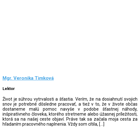
Mgr. Veronika Timková
Lektor
Život je súhrou vytrvalosti a šťastia. Verím, že na dosiahnutí svojich
snov je potrebné dôsledne pracovať, a tiež v to, že v živote občas
dostaneme malú pomoc navyše v podobe šťastnej náhody,
inšpiratívneho človeka, ktorého stretneme alebo úžasnej príležitosti,
ktorá sa na našej ceste objaví. Práve tak sa začala moja cesta za
hľadaním pracovného naplnenia. Vždy som cítila, […]