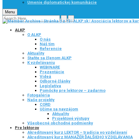
Umenie diplomatickej komunikácie
Menu
ALKP
O ALKP
O nás
Náš tím
Referencie
Aktuality
Staňte sa členom ALKP
K vzdelávaniu
WEBINARE
Prezentácie
Videá
Odborné články
Legislatíva
Pomôcky pre lektorov – zadarmo
Fotogaléria
Naše projekty
CORD
Učíme sa navzájom
Aktuality
Projektové výstupy
Všeobecné obchodné podmienky
Pre lektorov
Akreditovaný kurz LEKTOR – tradícia vo vzdelávaní
Akreditovaný kurz MANAŽÉR ĎALŠIEHO VZDELÁVANIA