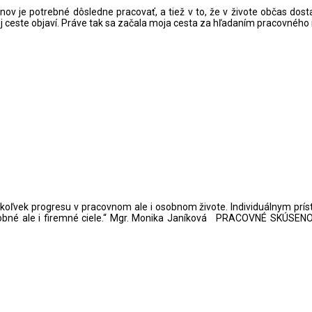
ch snov je potrebné dôsledne pracovať, a tiež v to, že v živote občas
ej ceste objaví. Práve tak sa začala moja cesta za hľadaním pracovného n
koľvek progresu v pracovnom ale i osobnom živote. Individuálnym prís
 osobné ale i firemné ciele.“ Mgr. Monika Janíková PRACOVNÉ SKÚSE