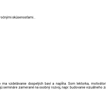
ročnými skúsenosťami...
eto ma vzdelávanie dospelých baví a napĺňa. Som lektorka, motivátork
jú semináre zamerané na osobný rozvoj, napr. budovanie vizuálneho z