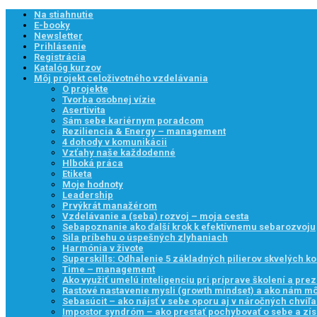
Na stiahnutie
E-booky
Newsletter
Prihlásenie
Registrácia
Katalóg kurzov
Môj projekt celoživotného vzdelávania
O projekte
Tvorba osobnej vízie
Asertivita
Sám sebe kariérnym poradcom
Reziliencia & Energy – management
4 dohody v komunikácii
Vzťahy naše každodenné
Hlboká práca
Etiketa
Moje hodnoty
Leadership
Prvýkrát manažérom
Vzdelávanie a (seba) rozvoj – moja cesta
Sebapoznanie ako ďalší krok k efektívnemu sebarozvoju
Sila príbehu o úspešných zlyhaniach
Harmónia v živote
Superskills: Odhalenie 5 základných pilierov skvelých k
Time – management
Ako využiť umelú inteligenciu pri príprave školení a prez
Rastové nastavenie mysli (growth mindset) a ako nám 
Sebasúcit – ako nájsť v sebe oporu aj v náročných chvíľ
Impostor syndróm – ako prestať pochybovať o sebe a zís