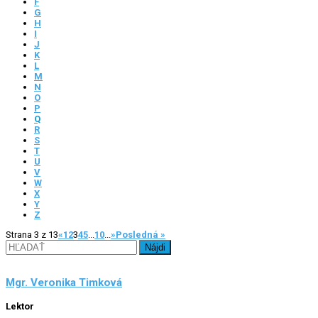
F
G
H
I
J
K
L
M
N
O
P
Q
R
S
T
U
V
W
X
Y
Z
Strana 3 z 13
«
1
2
3
4
5
...
10
...
»
Posledná »
Hľadať:
Mgr. Veronika Timková
Lektor