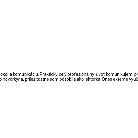
rotokol a komunikáciu. Prakticky celý profesionálny život komunikujem,
ko hovorkyňa, príležitostne som pôsobila ako lektorka. Dnes externe v