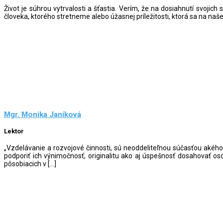
Život je súhrou vytrvalosti a šťastia. Verím, že na dosiahnutí svoji
človeka, ktorého stretneme alebo úžasnej príležitosti, ktorá sa na naš
Mgr. Monika Janíková
Lektor
„Vzdelávanie a rozvojové činnosti, sú neoddeliteľnou súčasťou akého
podporiť ich výnimočnosť, originalitu ako aj úspešnosť dosahovať
pôsobiacich v […]