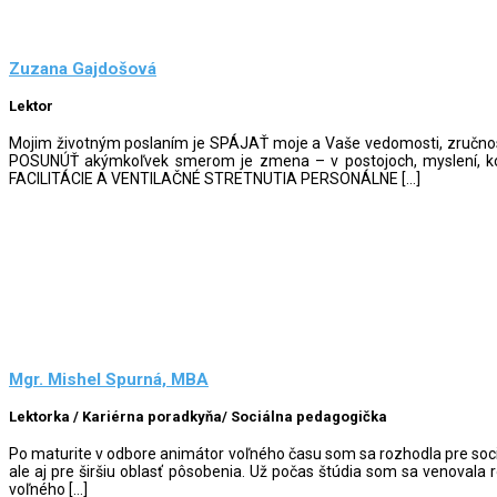
Zuzana Gajdošová
Lektor
Mojim životným poslaním je SPÁJAŤ moje a Vaše vedomosti, zručno
POSUNÚŤ akýmkoľvek smerom je zmena – v postojoch, myslení,
FACILITÁCIE A VENTILAČNÉ STRETNUTIA PERSONÁLNE […]
Mgr. Mishel Spurná, MBA
Lektorka / Kariérna poradkyňa/ Sociálna pedagogička
Po maturite v odbore animátor voľného času som sa rozhodla pre sociá
ale aj pre širšiu oblasť pôsobenia. Už počas štúdia som sa venoval
voľného […]