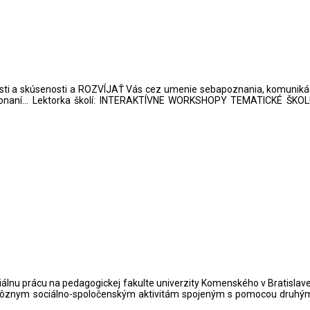
sti a skúsenosti a ROZVÍJAŤ Vás cez umenie sebapoznania, komunik
 konaní… Lektorka školí: INTERAKTÍVNE WORKSHOPY TEMATICKÉ ŠK
lnu prácu na pedagogickej fakulte univerzity Komenského v Bratislave p
a rôznym sociálno-spoločenským aktivitám spojeným s pomocou druhým, 