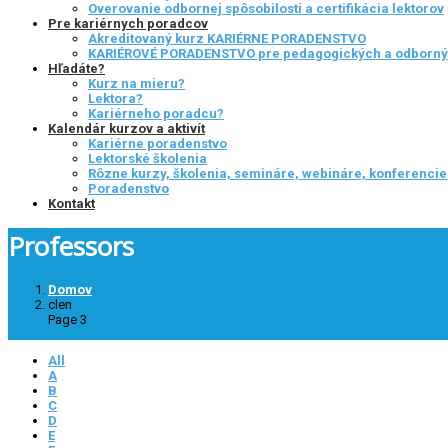
Overovanie odbornej spôsobilosti a certifikácia lektorov
Pre kariérnych poradcov
Akreditovaný kurz KARIÉRNE PORADENSTVO
KARIÉROVÉ PORADENSTVO pre pedagogických a odborn
Hľadáte?
Kurz na mieru?
Lektora?
Kariérneho poradcu?
Kalendár kurzov a aktivít
Kariérne poradenstvo
Lektorské školenia
Rôzne kurzy, školenia, semináre, webináre, konferencie
Poradenstvo
Kontakt
Professors
Domov
clen
Page 3
All
A
B
C
D
E