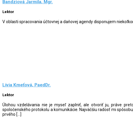
Bandziová Jarmila, Mgr.
Lektor
V oblasti spracovania účtovnej a daňovej agendy disponujem niekoľko
Lívia Kmeťová, PaedDr.
Lektor
Úlohou vzdelávania nie je myseľ zaplniť, ale otvoriť ju, práve pr
spoločenského protokolu a komunikácie. Najväčšiu radosť mi spôsobu
prvého […]