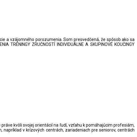
ácie a vzájomného porozumenia. Som presvedčená, že spôsob ako sa
OLENIA TRÉNINGY ZRUČNOSTÍ INDIVIDUÁLNE A SKUPINOVÉ KOUČINGY
ráve kvôli svojej orientácií na ľudí, vzťahu k pomáhajúcim profesiám,
napríklad v krízových centrách, zariadeniach pre seniorov, centrách