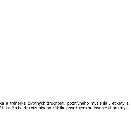
a a trénerka životných zručností, pozitívneho myslenia , etikety a
ážitku. Za tvorbu vizuálneho zážitku považujem budovanie charizmy a