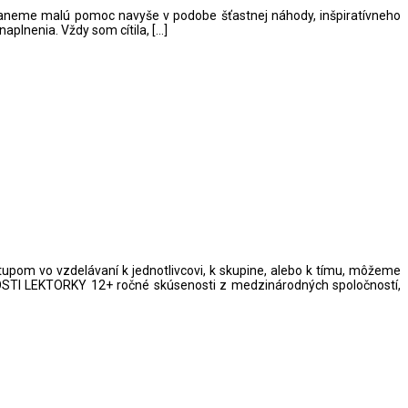
 dostaneme malú pomoc navyše v podobe šťastnej náhody, inšpiratívneho
aplnenia. Vždy som cítila, […]
tupom vo vzdelávaní k jednotlivcovi, k skupine, alebo k tímu, môžeme
NOSTI LEKTORKY 12+ ročné skúsenosti z medzinárodných spoločností,