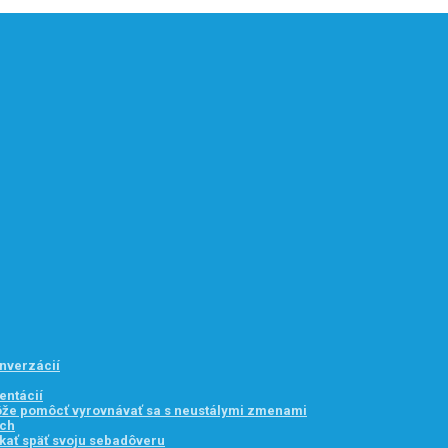
onverzácií
entácií
môže pomôcť vyrovnávať sa s neustálymi zmenami
ach
kať späť svoju sebadôveru