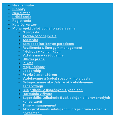
Na stiahnutie
E-booky
Newsletter
Prihlásenie
Registrácia
Katalóg kurzov
Môj projekt celoživotného vzdelávania
O projekte
Tvorba osobnej vízie
Asertivita
Sám sebe kariérnym poradcom
Reziliencia & Energy – management
4 dohody v komunikácii
Vzťahy naše každodenné
Hlboká práca
Etiketa
Moje hodnoty
Leadership
Prvýkrát manažérom
Vzdelávanie a (seba) rozvoj – moja cesta
Sebapoznanie ako ďalší krok k efektívnemu
sebarozvoju
Sila príbehu o úspešných zlyhaniach
Harmónia v živote
Superskills: Odhalenie 5 základných pilierov skvelých
konverzácií
Time – management
Ako využiť umelú inteligenciu pri príprave školení a
prezentácií