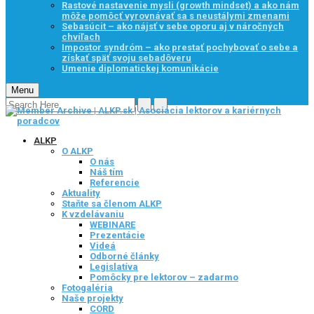
Rastové nastavenie mysli (growth mindset) a ako nám
môže pomôcť vyrovnávať sa s neustálymi zmenami
Sebasúcit – ako nájsť v sebe oporu aj v náročných
chvíľach
Impostor syndróm – ako prestať pochybovať o sebe a
získať späť svoju sebadôveru
Umenie diplomatickej komunikácie
Menu
ALKP
O ALKP
O nás
Náš tím
Referencie
Aktuality
Staňte sa členom ALKP
K vzdelávaniu
WEBINARE
Prezentácie
Videá
Odborné články
Legislatíva
Pomôcky pre lektorov – zadarmo
Fotogaléria
Naše projekty
CORD