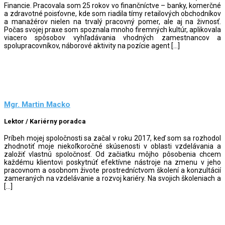
Financie. Pracovala som 25 rokov vo finančníctve – banky, komerčné
a zdravotné poisťovne, kde som riadila tímy retailových obchodníkov
a manažérov nielen na trvalý pracovný pomer, ale aj na živnosť.
Počas svojej praxe som spoznala mnoho firemných kultúr, aplikovala
viacero spôsobov vyhľadávania vhodných zamestnancov a
spolupracovníkov, náborové aktivity na pozície agent […]
Mgr. Martin Macko
Lektor / Kariérny poradca
Príbeh mojej spoločnosti sa začal v roku 2017, keď som sa rozhodol
zhodnotiť moje niekoľkoročné skúsenosti v oblasti vzdelávania a
založiť vlastnú spoločnosť. Od začiatku môjho pôsobenia chcem
každému klientovi poskytnúť efektívne nástroje na zmenu v jeho
pracovnom a osobnom živote prostredníctvom školení a konzultácií
zameraných na vzdelávanie a rozvoj kariéry. Na svojich školeniach a
[…]