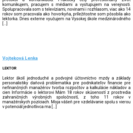
komunikujem, pracujem s médiami a vystupujem na verejnosti.
Spolupracovala som s televíziami, novinami i rozhlasom, viac ako 14
rokov som pracovala ako hovorkyňa, príležitostne som pôsobila ako
lektorka. Dnes externe vyučujem na Vysokej škole medzinárodného
[…]
Vojteková Lenka
LEKTOR
Lektor školí jednoduché a podvojné účtovníctvo mzdy a základy
personalistiky daňová problematika pre podnikateľov financie pre
nefinančných manažérov tvorba rozpočtov a kalkulácie nákladov a
cien Informácie o lektorovi Mám 18 rokov skúseností z prostredia
zahraničných výrobných spoločností, z toho 11 rokov v
manažérskych pozíciach. Moja vášeň pre vzdelávanie spolu s vierou
v potenciál jednotlivca ma […]