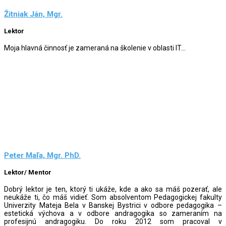
Žitniak Ján, Mgr.
Lektor
Moja hlavná činnosť je zameraná na školenie v oblasti IT...
Peter Maľa, Mgr. PhD.
Lektor/ Mentor
Dobrý lektor je ten, ktorý ti ukáže, kde a ako sa máš pozerať, ale
neukáže ti, čo máš vidieť. Som absolventom Pedagogickej fakulty
Univerzity Mateja Bela v Banskej Bystrici v odbore pedagogika –
estetická výchova a v odbore andragogika so zameraním na
profesijnú andragogiku. Do roku 2012 som pracoval v