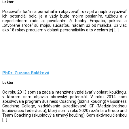
Lektor
Pracovať s ľuďmi a pomáhať im objavovať, rozvíjať a naplno využívať
ich potenciál bolo, je a vždy bude mojim poslaním, túžbou a v
neposlednom rade aj povolaním či hobby. Empatia, pokora a
„otvorené srdce“ sú mojou súčasťou, hádam už od malička. Už viac
ako 18 rokov pracujem v oblasti personalistiky a to v celom jej […]
PhDr. Zuzana Balážová
Lektor
Od roku 2013 som sa začala intenzívne vzdelávať v oblasti koučingu,
v ktorom som objavila obrovský potenciál. V roku 2014 som
absolvovala program Business Coaching (biznis koučing) v Business
Coaching College, vzdelávanie akreditované ICF (Medzinárodnou
koučovacou federáciou), ktorý som v roku 2020 rozšírila o Group and
Team Coaching (skupinový a tímový koučing). Som aktívnou členkou
[…]