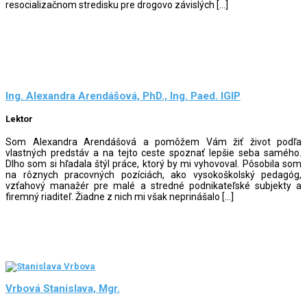
resocializačnom stredisku pre drogovo závislých […]
Ing. Alexandra Arendášová, PhD., Ing. Paed. IGIP
Lektor
Som Alexandra Arendášová a pomôžem Vám žiť život podľa
vlastných predstáv a na tejto ceste spoznať lepšie seba samého.
Dlho som si hľadala štýl práce, ktorý by mi vyhovoval. Pôsobila som
na rôznych pracovných pozíciách, ako vysokoškolský pedagóg,
vzťahový manažér pre malé a stredné podnikateľské subjekty a
firemný riaditeľ. Žiadne z nich mi však neprinášalo […]
Vrbová Stanislava, Mgr.