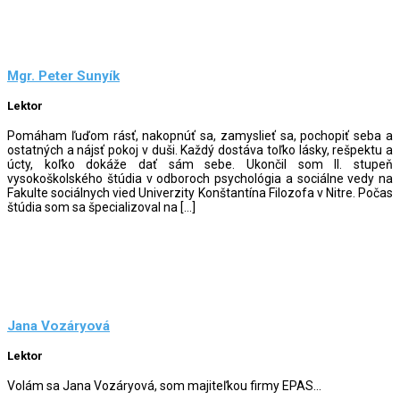
Mgr. Peter Sunyík
Lektor
Pomáham ľuďom rásť, nakopnúť sa, zamyslieť sa, pochopiť seba a
ostatných a nájsť pokoj v duši. Každý dostáva toľko lásky, rešpektu a
úcty, koľko dokáže dať sám sebe. Ukončil som II. stupeň
vysokoškolského štúdia v odboroch psychológia a sociálne vedy na
Fakulte sociálnych vied Univerzity Konštantína Filozofa v Nitre. Počas
štúdia som sa špecializoval na […]
Jana Vozáryová
Lektor
Volám sa Jana Vozáryová, som majiteľkou firmy EPAS...