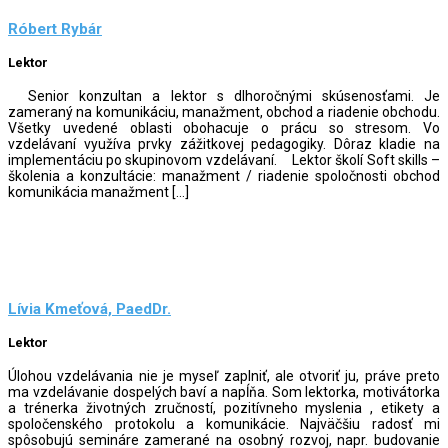
Róbert Rybár
Lektor
Senior konzultan a lektor s dlhoročnými skúsenosťami. Je
zameraný na komunikáciu, manažment, obchod a riadenie obchodu.
Všetky uvedené oblasti obohacuje o prácu so stresom. Vo
vzdelávaní využíva prvky zážitkovej pedagogiky. Dôraz kladie na
implementáciu po skupinovom vzdelávaní. Lektor školí Soft skills –
školenia a konzultácie: manažment / riadenie spoločnosti obchod
komunikácia manažment […]
Lívia Kmeťová, PaedDr.
Lektor
Úlohou vzdelávania nie je myseľ zaplniť, ale otvoriť ju, práve preto
ma vzdelávanie dospelých baví a napĺňa. Som lektorka, motivátorka
a trénerka životných zručností, pozitívneho myslenia , etikety a
spoločenského protokolu a komunikácie. Najväčšiu radosť mi
spôsobujú semináre zamerané na osobný rozvoj, napr. budovanie