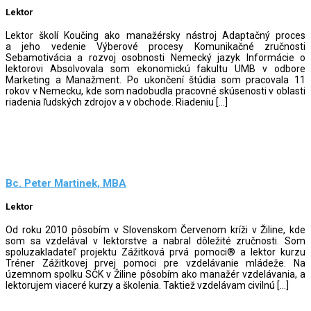
Lektor
Lektor školí Koučing ako manažérsky nástroj Adaptačný proces
a jeho vedenie Výberové procesy Komunikačné zručnosti
Sebamotivácia a rozvoj osobnosti Nemecký jazyk Informácie o
lektorovi Absolvovala som ekonomickú fakultu UMB v odbore
Marketing a Manažment. Po ukončení štúdia som pracovala 11
rokov v Nemecku, kde som nadobudla pracovné skúsenosti v oblasti
riadenia ľudských zdrojov a v obchode. Riadeniu […]
Bc. Peter Martinek, MBA
Lektor
Od roku 2010 pôsobím v Slovenskom Červenom kríži v Žiline, kde
som sa vzdelával v lektorstve a nabral dôležité zručnosti. Som
spoluzakladateľ projektu Zážitková prvá pomoci® a lektor kurzu
Tréner Zážitkovej prvej pomoci pre vzdelávanie mládeže. Na
územnom spolku SČK v Žiline pôsobím ako manažér vzdelávania, a
lektorujem viaceré kurzy a školenia. Taktiež vzdelávam civilnú […]