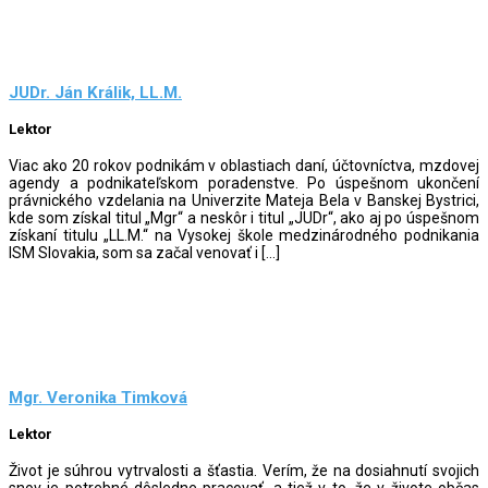
JUDr. Ján Králik, LL.M.
Lektor
Viac ako 20 rokov podnikám v oblastiach daní, účtovníctva, mzdovej
agendy a podnikateľskom poradenstve. Po úspešnom ukončení
právnického vzdelania na Univerzite Mateja Bela v Banskej Bystrici,
kde som získal titul „Mgr“ a neskôr i titul „JUDr“, ako aj po úspešnom
získaní titulu „LL.M.“ na Vysokej škole medzinárodného podnikania
ISM Slovakia, som sa začal venovať i […]
Mgr. Veronika Timková
Lektor
Život je súhrou vytrvalosti a šťastia. Verím, že na dosiahnutí svojich
snov je potrebné dôsledne pracovať, a tiež v to, že v živote občas