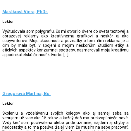
Maráková Viera, PhDr.
Lektor
Vyštudovala som polygrafiu, čo mi otvorilo dvere do sveta textovej a
obrazovej reklamy ako kreatívnemu grafikovi a neskôr aj ako
copywriterovi. Moje skúsenosti a poznatky o tom, čím reklama je a
čím by mala byť, v spojení s mojím neskorším štúdiom etiky a
etických aspektov konzumnej spotreby, nasmerovali moju kreatívnu
aj podnikateľskú činnosť k tvorbe […]
Gregorová Martina, Bc.
Lektor
Školeniu a vzdelávaniu svojich kolegov ako aj samej seba sa
venujem už viac ako 15 rokov a každý deň ma prekvapí niečo nové.
Vždy keď som pochválená alebo príde uznanie, nájdem aj chyby a
nedostatky a to ma posúva ďalej, viem že musím na sebe pracovať.