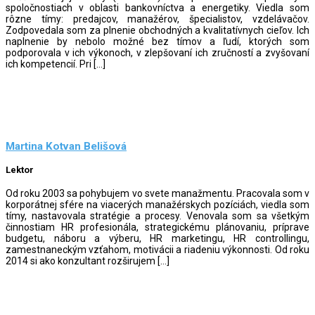
spoločnostiach v oblasti bankovníctva a energetiky. Viedla som
rôzne tímy: predajcov, manažérov, špecialistov, vzdelávačov.
Zodpovedala som za plnenie obchodných a kvalitatívnych cieľov. Ich
naplnenie by nebolo možné bez tímov a ľudí, ktorých som
podporovala v ich výkonoch, v zlepšovaní ich zručností a zvyšovaní
ich kompetencií. Pri […]
Martina Kotvan Belišová
Lektor
Od roku 2003 sa pohybujem vo svete manažmentu. Pracovala som v
korporátnej sfére na viacerých manažérskych pozíciách, viedla som
tímy, nastavovala stratégie a procesy. Venovala som sa všetkým
činnostiam HR profesionála, strategickému plánovaniu, príprave
budgetu, náboru a výberu, HR marketingu, HR controllingu,
zamestnaneckým vzťahom, motivácii a riadeniu výkonnosti. Od roku
2014 si ako konzultant rozširujem […]