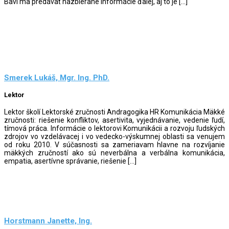
Baví ma predávať nazbierané informácie ďalej, aj to je […]
Smerek Lukáš, Mgr. Ing. PhD.
Lektor
Lektor školí Lektorské zručnosti Andragogika HR Komunikácia Mäkké
zručnosti: riešenie konfliktov, asertivita, vyjednávanie, vedenie ľudí,
tímová práca. Informácie o lektorovi Komunikácii a rozvoju ľudských
zdrojov vo vzdelávacej i vo vedecko-výskumnej oblasti sa venujem
od roku 2010. V súčasnosti sa zameriavam hlavne na rozvíjanie
mäkkých zručností ako sú neverbálna a verbálna komunikácia,
empatia, asertívne správanie, riešenie […]
Horstmann Janette, Ing.