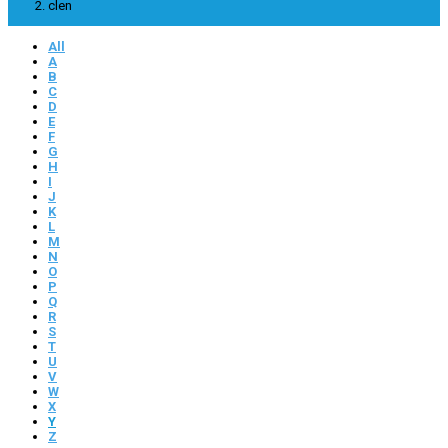
clen
All
A
B
C
D
E
F
G
H
I
J
K
L
M
N
O
P
Q
R
S
T
U
V
W
X
Y
Z