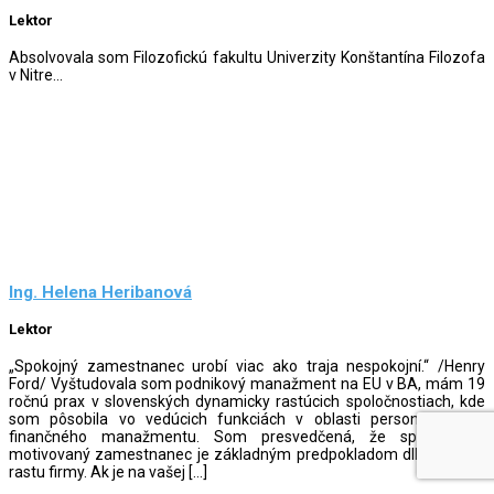
Lektor
Absolvovala som Filozofickú fakultu Univerzity Konštantína Filozofa
v Nitre...
Ing. Helena Heribanová
Lektor
„Spokojný zamestnanec urobí viac ako traja nespokojní.“ /Henry
Ford/ Vyštudovala som podnikový manažment na EU v BA, mám 19
ročnú prax v slovenských dynamicky rastúcich spoločnostiach, kde
som pôsobila vo vedúcich funkciách v oblasti personálneho a
finančného manažmentu. Som presvedčená, že spokojný a
motivovaný zamestnanec je základným predpokladom dlhodobého
rastu firmy. Ak je na vašej […]