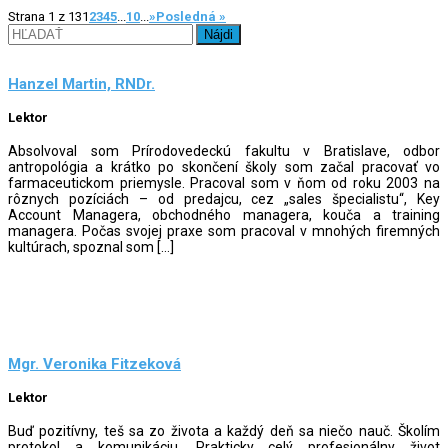
Strana 1 z 13
1
2
3
4
5
...
10
...
»
Posledná »
Hľadať:
Hanzel Martin, RNDr.
Lektor
Absolvoval som Prírodovedeckú fakultu v Bratislave, odbor
antropológia a krátko po skončení školy som začal pracovať vo
farmaceutickom priemysle. Pracoval som v ňom od roku 2003 na
rôznych pozíciách – od predajcu, cez „sales špecialistu“, Key
Account Managera, obchodného managera, kouča a training
managera. Počas svojej praxe som pracoval v mnohých firemných
kultúrach, spoznal som […]
Mgr. Veronika Fitzeková
Lektor
Buď pozitívny, teš sa zo života a každý deň sa niečo nauč. Školím
protokol a komunikáciu. Prakticky celý profesionálny život