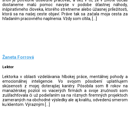
dostaneme malú pomoc navyše v podobe šťastnej náhody,
inšpiratívneho človeka, ktorého stretneme alebo úžasnej príležitosti,
ktorá sa na našej ceste objaví. Práve tak sa začala moja cesta za
hľadaním pracovného naplnenia. Vždy som cítila, […]
Žaneta Forrová
Lektor
Lektorka v oblasti vzdelávania hlbokej práce, mentálnej pohody a
emocionálnej inteligencie. Vo svojom pôsobení uplatňujem
skúsenosti z mojej doterajšej kariéry. Pôsobila som 8 rokov na
manažérskej pozícií vo viacerých firmách a svoje zručnosti som
zušľachťovala či už podieľaním sa na rôznych firemných projektoch
zameraných na obchodné výsledky ale aj kvalitu, odvedenú smerom
ku klientom. Výrazným […]