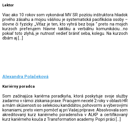
Lektor
Viac ako 10 rokov som vykonával MV SR pozíciu inštruktora hliadok
prvého zásahu a mojou vášňou je systematická pacifikácia osoby –
slovne či fyzicky. „Víťaz je ten, kto vyhrá bez boja “ preto na mojich
kurzoch preferujem hlavne taktiku a verbálnu komunikáciu….no
pokiaľ toto zlyhá, je nutnosť vedieť brániť seba, kolegu. Na kurzoch
dbám aj […]
Alexandra Polačeková
Kariérny poradca
Som začínajúca kariérna poradkyňa, ktorá poskytuje svoje služby
zadarmo v rámci získania praxe. Pracujem necelé 2 roky v oblasti HR
a mám skúsenosti so selekciou kandidátov, pohovormi a výberovými
konaniami, preto viem pomôcť aj pri Vašej príprave. Absolvovala som
akreditovaný kurz kariérneho poradenstva v ALKP a certifikovaný
kurz kariérneho kouča z Transformation academy. Popri práci […]