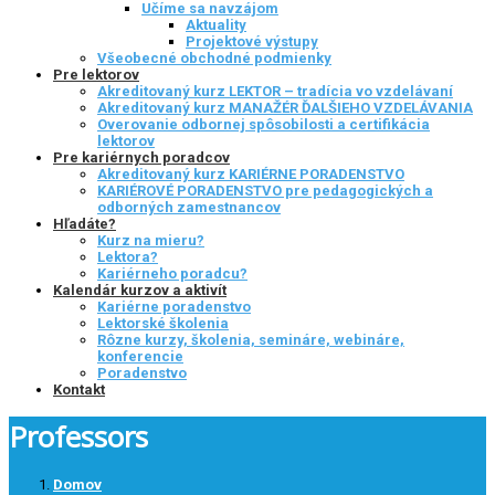
Učíme sa navzájom
Aktuality
Projektové výstupy
Všeobecné obchodné podmienky
Pre lektorov
Akreditovaný kurz LEKTOR – tradícia vo vzdelávaní
Akreditovaný kurz MANAŽÉR ĎALŠIEHO VZDELÁVANIA
Overovanie odbornej spôsobilosti a certifikácia
lektorov
Pre kariérnych poradcov
Akreditovaný kurz KARIÉRNE PORADENSTVO
KARIÉROVÉ PORADENSTVO pre pedagogických a
odborných zamestnancov
Hľadáte?
Kurz na mieru?
Lektora?
Kariérneho poradcu?
Kalendár kurzov a aktivít
Kariérne poradenstvo
Lektorské školenia
Rôzne kurzy, školenia, semináre, webináre,
konferencie
Poradenstvo
Kontakt
Professors
Domov