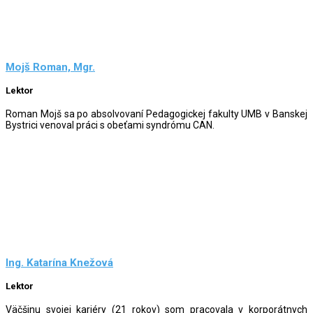
Mojš Roman, Mgr.
Lektor
Roman Mojš sa po absolvovaní Pedagogickej fakulty UMB v Banskej
Bystrici venoval práci s obeťami syndrómu CAN.
Ing. Katarína Knežová
Lektor
Väčšinu svojej kariéry (21 rokov) som pracovala v korporátnych