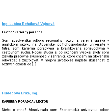
Ing. Ľubica Reháková Vajsová
Lektor / Kariérny poradca
Som absolventka odboru regionálny rozvoj a verejná správa v
anglickom jazyku na Slovenskej poľnohospodárskej univerzite v
Nitre, som kariérna poradkyňa a kvalifikovaná sprievodkyňa v
cestovnom ruchu. Počas štúdia aj po skončení vysokej školy som
získala pracovné skúsenosti v zahraničí, ktoré chcem na Slovensku
odovzdať a zúžitkovať. V mojom životopise nájdete skúsenosti z
rôznych oblastí, od […]
Hudecová Erika, Ing.
KARIÉRNY PORADCA / LEKTOR
Niečo o mne? Absolvovala som Ekonomickú univerzitu, odbor