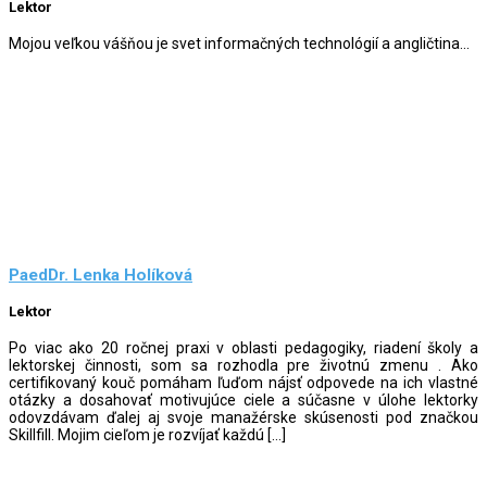
Lektor
Mojou veľkou vášňou je svet informačných technológií a angličtina...
PaedDr. Lenka Holíková
Lektor
Po viac ako 20 ročnej praxi v oblasti pedagogiky, riadení školy a
lektorskej činnosti, som sa rozhodla pre životnú zmenu . Ako
certifikovaný kouč pomáham ľuďom nájsť odpovede na ich vlastné
otázky a dosahovať motivujúce ciele a súčasne v úlohe lektorky
odovzdávam ďalej aj svoje manažérske skúsenosti pod značkou
Skillfill. Mojim cieľom je rozvíjať každú […]