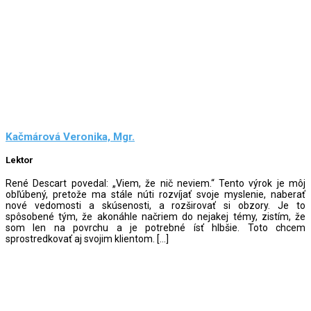
Kačmárová Veronika, Mgr.
Lektor
René Descart povedal: „Viem, že nič neviem.“ Tento výrok je môj
obľúbený, pretože ma stále núti rozvíjať svoje myslenie, naberať
nové vedomosti a skúsenosti, a rozširovať si obzory. Je to
spôsobené tým, že akonáhle načriem do nejakej témy, zistím, že
som len na povrchu a je potrebné ísť hlbšie. Toto chcem
sprostredkovať aj svojim klientom. […]