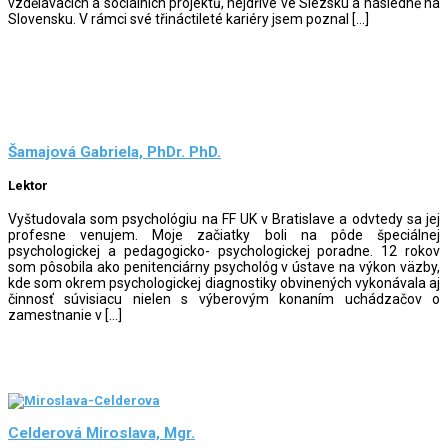
vzdělávacích a sociálních projektů, nejdříve ve Slezsku a následně na
Slovensku. V rámci své třináctileté kariéry jsem poznal […]
Šamajová Gabriela, PhDr. PhD.
Lektor
Vyštudovala som psychológiu na FF UK v Bratislave a odvtedy sa jej
profesne venujem. Moje začiatky boli na pôde špeciálnej
psychologickej a pedagogicko- psychologickej poradne. 12 rokov
som pôsobila ako penitenciárny psychológ v ústave na výkon väzby,
kde som okrem psychologickej diagnostiky obvinených vykonávala aj
činnosť súvisiacu nielen s výberovým konaním uchádzačov o
zamestnanie v […]
Celderová Miroslava, Mgr.