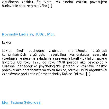
vizuálneho zážitku. Za tvorbu vizuálneho zážitku považujem
budovanie charizmy a prvého […]
Rovinský Ladislav, JUDr. , Mgr.
Lektor
Lektor školí obchodné zručnosti manažérske zručnosti
komunikačných zručnosti, neverbálna komunikácia asertivita
vyjednávanie riešenie zvládanie a prevencia konfliktov Informácie o
lektorovi Od roku 1975 do roku 1978 pôsobil ako psychológ v
Okresnej pedagogicko psychologickej poradni v Rožňave, neskôr
pracoval ako personalista vo VVaK Košice, od roku 1979 organizoval
vzdelávacie podujatia v Dome techniky Košice. Od roku […]
Mgr. Tatiana Sýkorová