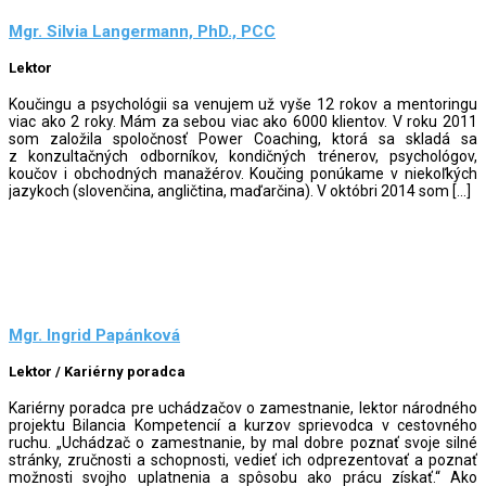
Mgr. Silvia Langermann, PhD., PCC
Lektor
Koučingu a psychológii sa venujem už vyše 12 rokov a mentoringu
viac ako 2 roky. Mám za sebou viac ako 6000 klientov. V roku 2011
som založila spoločnosť Power Coaching, ktorá sa skladá sa
z konzultačných odborníkov, kondičných trénerov, psychológov,
koučov i obchodných manažérov. Koučing ponúkame v niekoľkých
jazykoch (slovenčina, angličtina, maďarčina). V októbri 2014 som […]
Mgr. Ingrid Papánková
Lektor / Kariérny poradca
Kariérny poradca pre uchádzačov o zamestnanie, lektor národného
projektu Bilancia Kompetencií a kurzov sprievodca v cestovného
ruchu. „Uchádzač o zamestnanie, by mal dobre poznať svoje silné
stránky, zručnosti a schopnosti, vedieť ich odprezentovať a poznať
možnosti svojho uplatnenia a spôsobu ako prácu získať.“ Ako