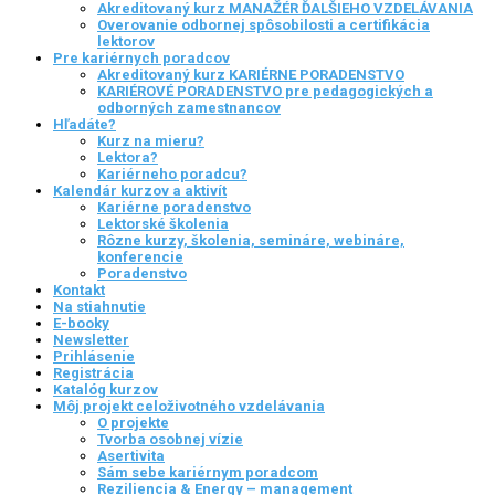
Akreditovaný kurz MANAŽÉR ĎALŠIEHO VZDELÁVANIA
Overovanie odbornej spôsobilosti a certifikácia
lektorov
Pre kariérnych poradcov
Akreditovaný kurz KARIÉRNE PORADENSTVO
KARIÉROVÉ PORADENSTVO pre pedagogických a
odborných zamestnancov
Hľadáte?
Kurz na mieru?
Lektora?
Kariérneho poradcu?
Kalendár kurzov a aktivít
Kariérne poradenstvo
Lektorské školenia
Rôzne kurzy, školenia, semináre, webináre,
konferencie
Poradenstvo
Kontakt
Na stiahnutie
E-booky
Newsletter
Prihlásenie
Registrácia
Katalóg kurzov
Môj projekt celoživotného vzdelávania
O projekte
Tvorba osobnej vízie
Asertivita
Sám sebe kariérnym poradcom
Reziliencia & Energy – management