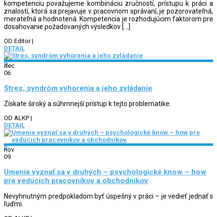
kompetenciu považujeme kombináciu zručností, prístupu k práci a
znalostí, ktorá sa prejavuje v pracovnom správaní, je pozorovateľná,
merateľná a hodnotená. Kompetencia je rozhodujúcim faktorom pre
dosahovanie požadovaných výsledkov […]
OD Editor
|
DETAIL
0
dec
06
Stres, syndróm vyhorenia a jeho zvládanie
Získate široký a súhrnnejší prístup k tejto problematike.
OD ALKP
|
DETAIL
0
nov
09
Umenie vyznať sa v druhých – psychologické know – how
pre vedúcich pracovníkov a obchodníkov
Nevyhnutným predpokladom byť úspešný v práci – je vedieť jednať s
ľuďmi.