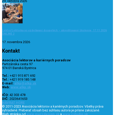
29. októbra 2026
Lektor/Lektorka vo vzdelávaní dospelých – akreditované školenie, 17.11.2026
ONLINE 2
17. novembra 2026
Kontakt
Asociácia lektorov a kariérnych poradcov
Partizánska cesta 97
974 01 Banská Bystrica
Tel.:
+421 915 871 692
Tel.:
+421 919 185 148
E-mail:
alkp@alkp.sk
Web:
www.alkp.sk
IČO:
42 303 478
DIČ:
2023641653
NÁVRAT HORE
© 2011-2023 Asociácia lektorov a kariérnych poradcov. Všetky práva
vyhradené. Preberať obsah bez súhlasu autora je prísne zakázané.
Web stránka od
www.mercdesign.sk
a
www.cstudio.sk