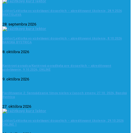
Lektor/Lektorka vo vzdelávaní dospelých – akreditované školenie, 28.9.2026
BRATISLAVA
28. septembra 2026
Lektor/Lektorka vo vzdelávaní dospelých – akreditované školenie, 8.10.2026
BANSKÁ BYSTRICA
8. októbra 2026
Kariérový poradca/Kariérová poradkyňa pre dospelých – akreditované
vzdelávanie, 9.10.2026, ONLINE
9. októbra 2026
Facilitovanie 2: Sprevádzanie tímov nielen v časoch zmeny, 27.10. 2026, Banská
Bystrica
27. októbra 2026
Lektor/Lektorka vo vzdelávaní dospelých – akreditované školenie, 29.10.2026
ONLINE 1