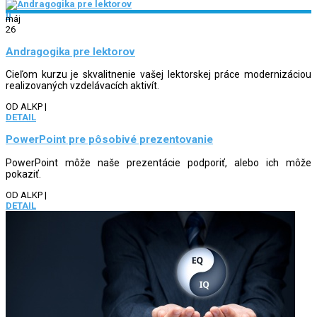
0
máj
26
Andragogika pre lektorov
Cieľom kurzu je skvalitnenie vašej lektorskej práce modernizáciou
realizovaných vzdelávacích aktivít.
OD ALKP
|
DETAIL
PowerPoint pre pôsobivé prezentovanie
PowerPoint môže naše prezentácie podporiť, alebo ich môže
pokaziť.
OD ALKP
|
DETAIL