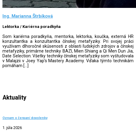
Ing. Marianna Štrbíková
Lektorka / Kariérna poradkyňa
Som kariérna poradkyňa, mentorka, lektorka, koučka, externá HR
konzultantka a konzultantka čínskej metafyziky. Pri svojej práci
využívam dlhoročné skúsenosti z oblasti ľudských zdrojov a čínskej
metafyziky, primárne techniky BAZI, Mien Shiang a Qi Men Dun Jia,
Date Selection. Všetky techniky čínskej metafyziky som vyštudovala
v Malajzii v Joey Yap’s Mastery Academy. Vďaka týmto technikám
pomáham […]
Aktuality
Oznam o čerpaní dovolenky
1. júla 2026