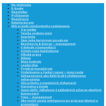
Na stiahnutie
E-booky
Newsletter
Prihlásenie
Registrácia
Katalóg kurzov
Môj projekt celoživotného vzdelávania
O projekte
Tvorba osobnej vízie
Asertivita
Sám sebe kariérnym poradcom
Reziliencia & Energy – management
4 dohody v komunikácii
Vzťahy naše každodenné
Hlboká práca
Etiketa
Moje hodnoty
Leadership
Prvýkrát manažérom
Vzdelávanie a (seba) rozvoj – moja cesta
Sebapoznanie ako ďalší krok k efektívnemu
sebarozvoju
Sila príbehu o úspešných zlyhaniach
Harmónia v živote
Superskills: Odhalenie 5 základných pilierov skvelých
konverzácií
Time – management
Ako využiť umelú inteligenciu pri príprave školení a
prezentácií