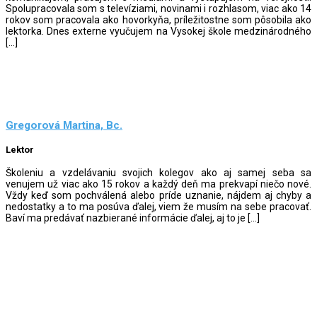
Spolupracovala som s televíziami, novinami i rozhlasom, viac ako 14
rokov som pracovala ako hovorkyňa, príležitostne som pôsobila ako
lektorka. Dnes externe vyučujem na Vysokej škole medzinárodného
[…]
Gregorová Martina, Bc.
Lektor
Školeniu a vzdelávaniu svojich kolegov ako aj samej seba sa
venujem už viac ako 15 rokov a každý deň ma prekvapí niečo nové.
Vždy keď som pochválená alebo príde uznanie, nájdem aj chyby a
nedostatky a to ma posúva ďalej, viem že musím na sebe pracovať.
Baví ma predávať nazbierané informácie ďalej, aj to je […]