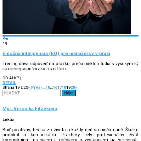
0
apr
19
Emočná inteligencia (EQ) pre manažérov v praxi
Tréning dáva odpoveď na otázku, prečo niektorí ľudia s vysokým IQ
sú menej úspešní ako tí s nižším.
OD ALKP
|
DETAIL
Strana 19 z 20
« Prvá
«
...
10
...
16
17
18
19
20
»
Hľadať:
Mgr. Veronika Fitzeková
Lektor
Buď pozitívny, teš sa zo života a každý deň sa niečo nauč. Školím
protokol a komunikáciu. Prakticky celý profesionálny život
komunikujem, pracujem s médiami a vystupujem na verejnosti.