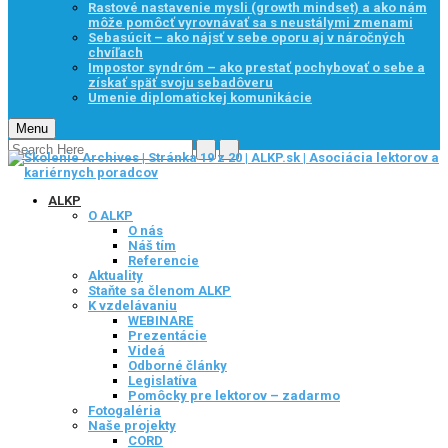
Rastové nastavenie mysli (growth mindset) a ako nám
môže pomôcť vyrovnávať sa s neustálymi zmenami
Sebasúcit – ako nájsť v sebe oporu aj v náročných
chvíľach
Impostor syndróm – ako prestať pochybovať o sebe a
získať späť svoju sebadôveru
Umenie diplomatickej komunikácie
Menu
ALKP
O ALKP
O nás
Náš tím
Referencie
Aktuality
Staňte sa členom ALKP
K vzdelávaniu
WEBINARE
Prezentácie
Videá
Odborné články
Legislatíva
Pomôcky pre lektorov – zadarmo
Fotogaléria
Naše projekty
CORD