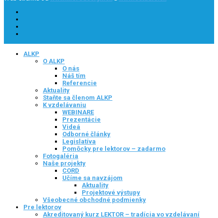
ALKP
O ALKP
O nás
Náš tím
Referencie
Aktuality
Staňte sa členom ALKP
K vzdelávaniu
WEBINARE
Prezentácie
Videá
Odborné články
Legislatíva
Pomôcky pre lektorov – zadarmo
Fotogaléria
Naše projekty
CORD
Učíme sa navzájom
Aktuality
Projektové výstupy
Všeobecné obchodné podmienky
Pre lektorov
Akreditovaný kurz LEKTOR – tradícia vo vzdelávaní