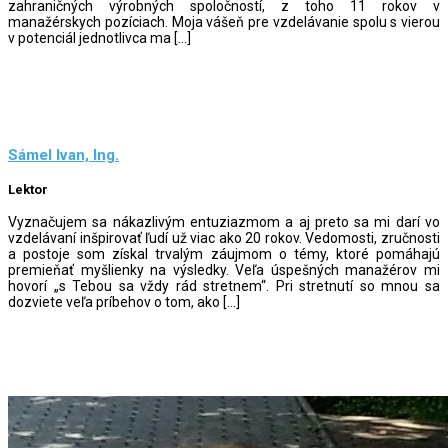
zahraničných výrobných spoločností, z toho 11 rokov v
manažérskych pozíciach. Moja vášeň pre vzdelávanie spolu s vierou
v potenciál jednotlivca ma […]
Sámel Ivan, Ing.
Lektor
Vyznačujem sa nákazlivým entuziazmom a aj preto sa mi darí vo
vzdelávaní inšpirovať ľudí už viac ako 20 rokov. Vedomosti, zručnosti
a postoje som získal trvalým záujmom o témy, ktoré pomáhajú
premieňať myšlienky na výsledky. Veľa úspešných manažérov mi
hovorí „s Tebou sa vždy rád stretnem“. Pri stretnutí so mnou sa
dozviete veľa príbehov o tom, ako […]