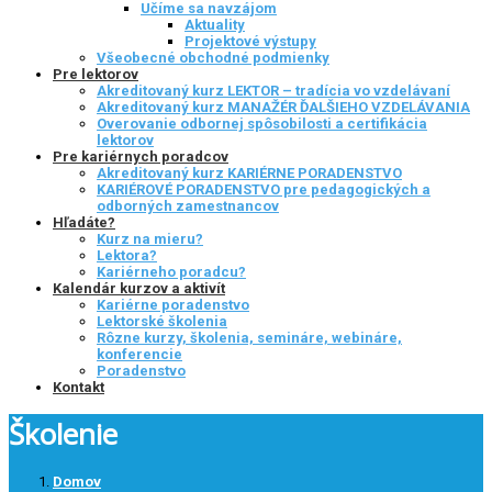
Učíme sa navzájom
Aktuality
Projektové výstupy
Všeobecné obchodné podmienky
Pre lektorov
Akreditovaný kurz LEKTOR – tradícia vo vzdelávaní
Akreditovaný kurz MANAŽÉR ĎALŠIEHO VZDELÁVANIA
Overovanie odbornej spôsobilosti a certifikácia
lektorov
Pre kariérnych poradcov
Akreditovaný kurz KARIÉRNE PORADENSTVO
KARIÉROVÉ PORADENSTVO pre pedagogických a
odborných zamestnancov
Hľadáte?
Kurz na mieru?
Lektora?
Kariérneho poradcu?
Kalendár kurzov a aktivít
Kariérne poradenstvo
Lektorské školenia
Rôzne kurzy, školenia, semináre, webináre,
konferencie
Poradenstvo
Kontakt
Školenie
Domov