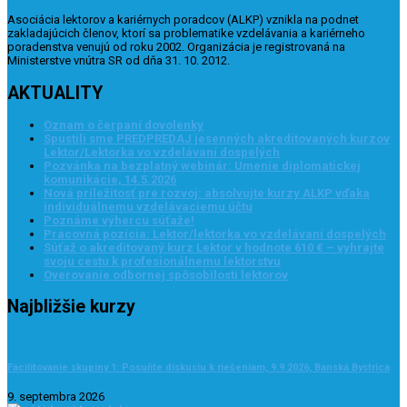
Asociácia lektorov a kariérnych poradcov (ALKP) vznikla na podnet
zakladajúcich členov, ktorí sa problematike vzdelávania a kariérneho
poradenstva venujú od roku 2002. Organizácia je registrovaná na
Ministerstve vnútra SR od dňa 31. 10. 2012.
AKTUALITY
Oznam o čerpaní dovolenky
Spustili sme PREDPREDAJ jesenných akreditovaných kurzov
Lektor/Lektorka vo vzdelávaní dospelých
Pozvánka na bezplatný webinár: Umenie diplomatickej
komunikácie, 14.5.2026
Nová príležitosť pre rozvoj: absolvujte kurzy ALKP vďaka
individuálnemu vzdelávaciemu účtu
Poznáme výhercu súťaže!
Pracovná pozícia: Lektor/lektorka vo vzdelávaní dospelých
Súťaž o akreditovaný kurz Lektor v hodnote 610 € – vyhrajte
svoju cestu k profesionálnemu lektorstvu
Overovanie odbornej spôsobilosti lektorov
Najbližšie kurzy
Facilitovanie skupiny 1: Posuňte diskusiu k riešeniam, 9.9.2026, Banská Bystrica
9. septembra 2026