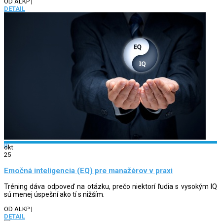
OD ALKP
|
DETAIL
0
okt
25
Emočná inteligencia (EQ) pre manažérov v praxi
Tréning dáva odpoveď na otázku, prečo niektorí ľudia s vysokým IQ
sú menej úspešní ako tí s nižším.
OD ALKP
|
DETAIL