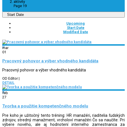
aktivity
Page 19
Start Date
Upcoming
Start Date
Modified Date
0
mar
01
Pracovný pohovor a výber vhodného kandidáta
Pracovný pohovor a výber vhodného kandidáta
OD Editor
|
DETAIL
0
feb
27
Tvorba a použitie kompetenčného modelu
Pre koho je užitočný tento tréning: HR manažéri, riaditelia ľudských
zdrojov, stredný manažment, vrcholoví manažéri Čo sa naučíte: Pri
výbere nového, ale aj hodnotení interného zamestnanca za